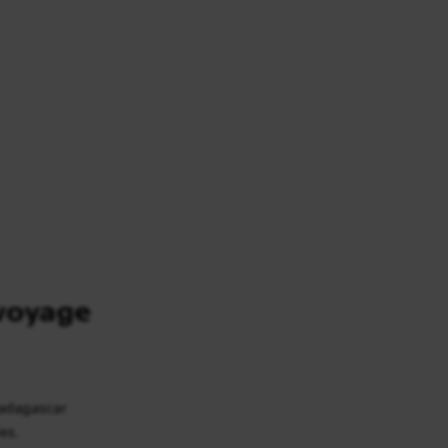
voyage
Madagascar
es.