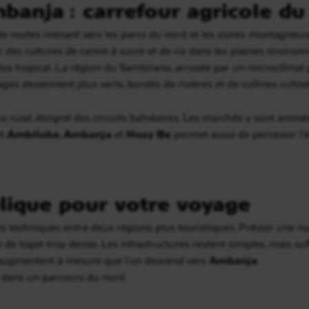
anja : carrefour agricole du
e routes menant vers les parcs du nord et les zones montagneuses d
c des cultures de canne à sucre et de riz dans les plaines environ
s tropical. La région du Sambirano, arrosée par un microclimat par
ges deviennent plus verts, bordés de rivières et de collines cultiv
us rural, éloigné des circuits balnéaires. Les marchés y sont animé
nt
Ambilobe
,
Ambanja
et
Nosy Be
permet aussi de percevoir l’
lique pour votre voyage
s techniques entre deux régions plus touristiques. Prévoir une n
 de trajet trop dense. Les infrastructures restent simples, mais s
té augmentent à mesure que l’on descend vers
Ambanja
.
t dans un parcours du nord.