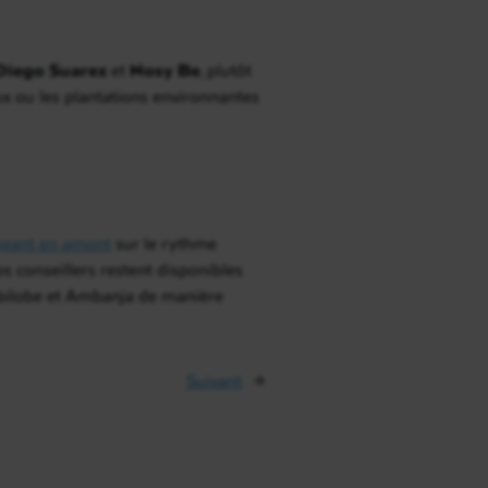
Diego Suarez
et
Nosy Be
, plutôt
ux ou les plantations environnantes
eant en amont
sur le rythme
Nos conseillers restent disponibles
mbilobe et Ambanja de manière
Suivant
→