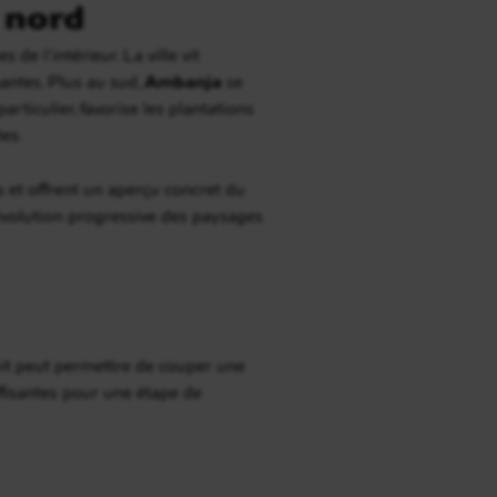
 nord
e l’intérieur. La ville vit
nantes. Plus au sud,
Ambanja
se
ticulier, favorise les plantations
ées.
s et offrent un aperçu concret du
évolution progressive des paysages
uit peut permettre de couper une
uffisantes pour une étape de