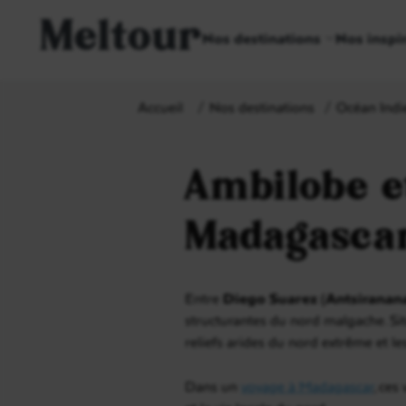
Meltour
Nos destinations
Nos inspi
Accueil
Nos destinations
Océan Indi
Ambilobe e
Madagasca
Entre
Diego Suarez (Antsiranan
structurantes du nord malgache. Situ
reliefs arides du nord extrême et l
Dans un
voyage à Madagascar
, ces