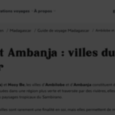
rations voyages
À propos
en
Madagascar
Guide de voyage Madagascar
Ambilobe et
t Ambanja : villes d
r
a)
et
Nosy Be
, les villes d’
Ambilobe
et d’
Ambanja
constituent d
ées dans une région plus verte et traversée par des rivières, elle
es paysages tropicaux du Sambirano.
 villes sont rarement une finalité en soi, mais elles permettent de