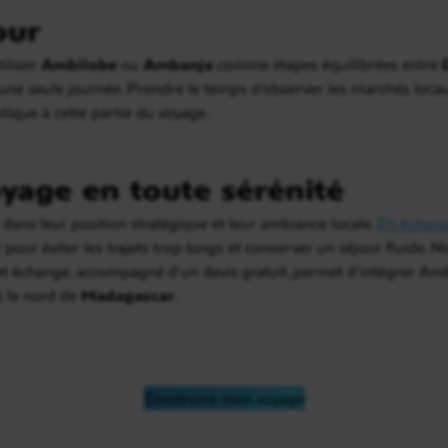
our
iliser
Ambilobe
ou
Ambanja
comme étapes équilibrées entre
r une seule journée. Prendre le temps d’observer les marchés loca
ique à cette partie du voyage.
yage en toute sérénité
ut dans leur position stratégique et leur ambiance locale.
En échang
té pour éviter les trajets trop longs et conserver un séjour fluide. 
et échange, accompagné d’un devis gratuit, permet d’intégrer A
s le nord de
Madagascar
.
Construire mon voyage