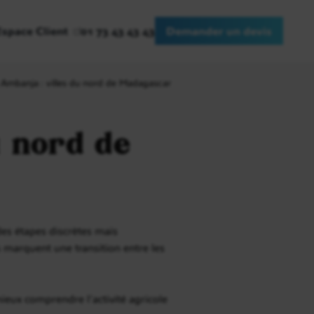
Espace Client
01 73 43 43 43
Demander un devis
 Ambanja : villes du nord de Madagascar
u nord de
es étapes discrètes mais
s marquent une transition entre les
 mieux comprendre l’activité agricole