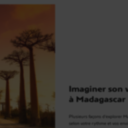
Imaginer son 
à Madagascar
Plusieurs façons d’explorer 
selon votre rythme et vos envi