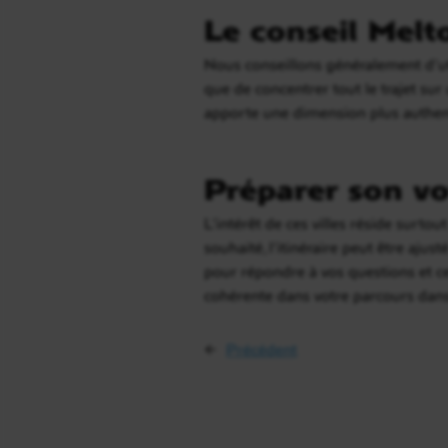
Le conseil Melt
Nous conseillons généralement d’ut
que de concentrer tout le trajet su
apporte une dimension plus authent
Préparer son vo
L’intérêt de ces villes réside surto
souhaité, l’itinéraire peut être ajus
pour répondre à vos questions et c
cohérente dans votre parcours dan
←
Précédent