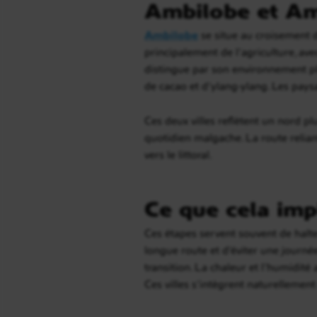
Ambilobe et Amb
Ambilobe
se situe au croisement d
principalement de l’agriculture, ave
distingue par son environnement plu
de cacao et d’ylang-ylang. Les paysa
Ces deux villes reflètent un nord pl
quotidien malgache. La route relia
vers le littoral.
Ce que cela imp
Ces étapes servent souvent de halte
longue route et d’éviter une journée
transition. La chaleur et l’humidi
Ces villes s’intègrent naturellemen