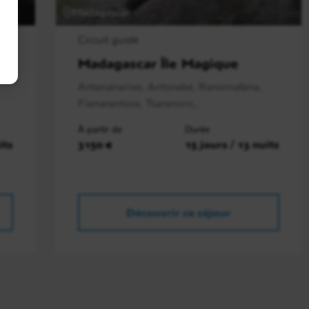
Madagascar
Circuit guidé
Madagascar Île Magique
Antananarivo, Antsirabe, Ranomafana,
Fianarantsoa, Tsaranoro,..
À partir de
Durée
its
3150 €
15 jours / 13 nuits
Découvrir ce séjour