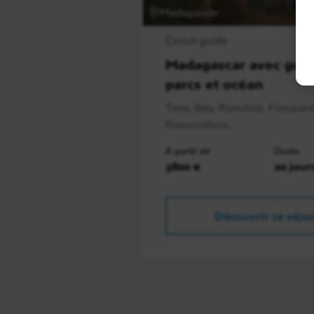
Madagascar
Circuit guidé
Madagascar avec guid
parcs et océan
Tana, Ifaty, Ranohira, Fianaran
Ranomafana,..
À partir de
Durée
3800 €
20 jour
Découvrir ce séjo