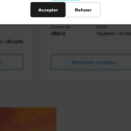
Nosy Be, Ambilobe, Parc National..
Accepter
Refuser
tsoa,
À partir de
Durée
2850 €
13 jours / 11 nu
s / 18 nuits
ur
Découvrir ce séjour