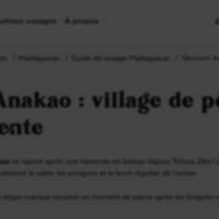
rations voyages
À propos
en
Madagascar
Guide de voyage Madagascar
Découvrir An
Anakao : village de 
tente
kao
se rejoint après une traversée en bateau depuis Toliara. Dès l
ulement le sable, les pirogues et le bruit régulier de l’océan.
te étape marque souvent un moment de pause après les longues ro