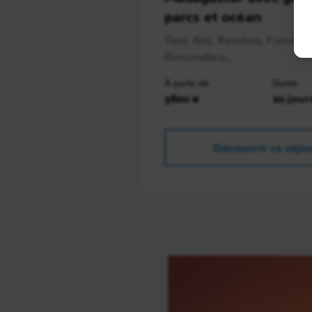
parcs et océan
Tana, Ifaty, Ranohira, Fianaran
Ranomafana,..
À partir de
Durée
3800 €
20 jour
Découvrir ce séjo