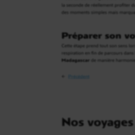
la seconde de réellement profiter du
des moments simples mais marquants,
Préparer son vo
Cette étape prend tout son sens lors
respiration en fin de parcours dans 
Madagascar
de manière harmonieus
←
Précédent
Nos voyages