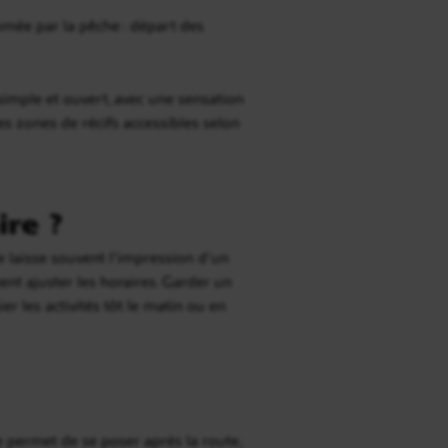
thmée par la pêche : départ des
imple et ouvert, avec une sensation
es zones de récifs accessibles selon
re ?
e laisse souvent l’impression d’un
ent ajuster les horaires. Garder un
r les activités tôt le matin ou en
permet de se poser après la route,