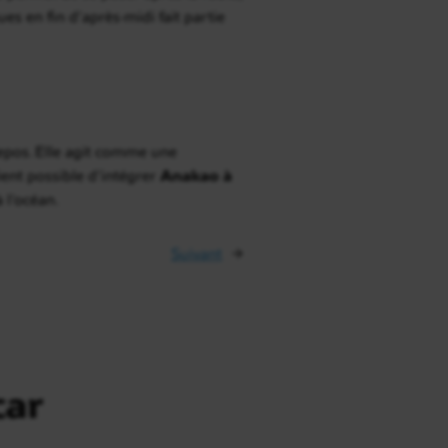
es en fin d’après-midi fait partie
 repos. Elle agit comme une
ient possible d’intégrer
Anakao à
 l’océan.
Suivant
→
car