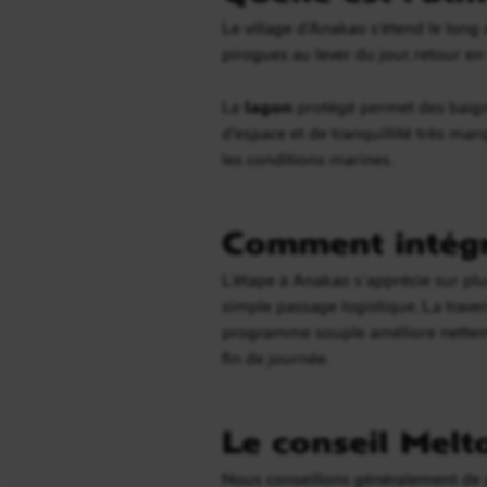
Le village d’Anakao s’étend le long
pirogues au lever du jour, retour en 
Le
lagon
protégé permet des baigna
d’espace et de tranquillité très mar
les conditions marines.
Comment intégre
L’étape à Anakao s’apprécie sur plus
simple passage logistique. La traver
programme souple améliore nettement
fin de journée.
Le conseil Melt
Nous conseillons généralement de 