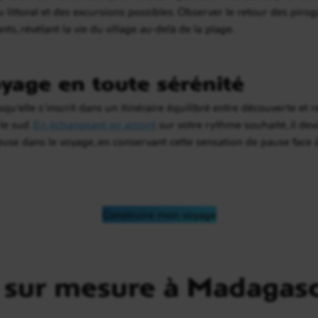
 littoral et des excursions possibles. Observer le retour des pirogu
 révélant la vie du village au-delà de la plage.
yage en toute sérénité
qu’elle s’inscrit dans un itinéraire équilibré entre découverte et
le sud.
En échangeant en amont
sur votre rythme souhaité, il dev
e dans le voyage, en conservant cette sensation de pause face à
Construire mon voyage
 sur mesure à Madagas