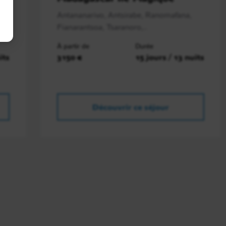
Antananarivo, Antsirabe, Ranomafana,
Fianarantsoa, Tsaranoro,..
À partir de
Durée
its
3150 €
15 jours / 13 nuits
Découvrir ce séjour