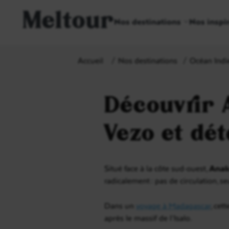
Meltour
Nos destinations
Nos inspi
Accueil
Nos destinations
Océan Indi
Découvrir 
Vezo et dé
Situé face à la côte sud-ouest,
Ana
radicalement : pas de circulation, se
Dans un
voyage à Madagascar
, cet
après le massif de l’Isalo.