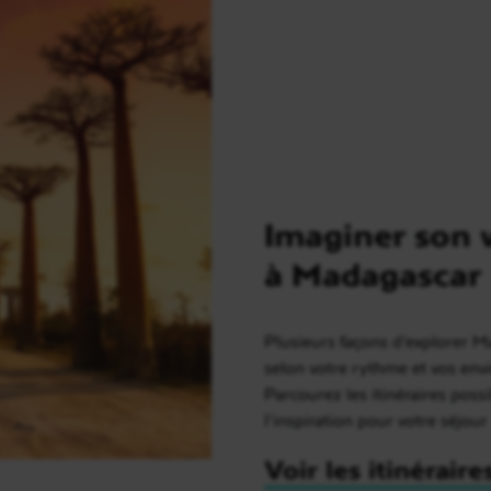
Imaginer son 
à Madagascar
Plusieurs façons d’explorer 
selon votre rythme et vos envi
Parcourez les itinéraires possi
l’inspiration pour votre séjour
Voir les itinéraire