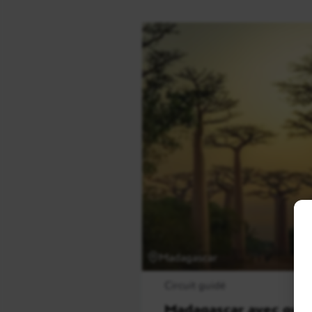
Madagascar
Circuit guidé
Madagascar avec guid