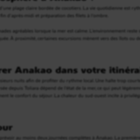
 d’une plage claire bordée de cocotiers. La vie quotidienne est ry
fin d’après-midi et préparation des filets à l’ombre.
des agréables lorsque la mer est calme. L’environnement reste s
quée. À proximité, certaines excursions mènent vers des îlots ou d
r Anakao dans votre itinérai
ieurs nuits afin de profiter du rythme local. Une halte trop court
sée depuis Toliara dépend de l’état de la mer, ce qui peut légèrem
 le confort du séjour. La chaleur du sud-ouest incite à privilégie
our
prévoir au moins deux journées complètes à Anakao. La première 