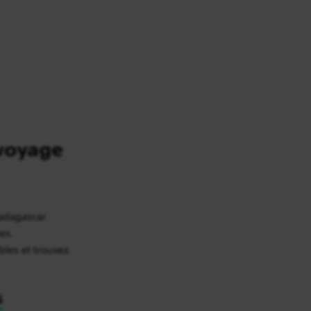
voyage
Madagascar
es.
bles et trouvez
s