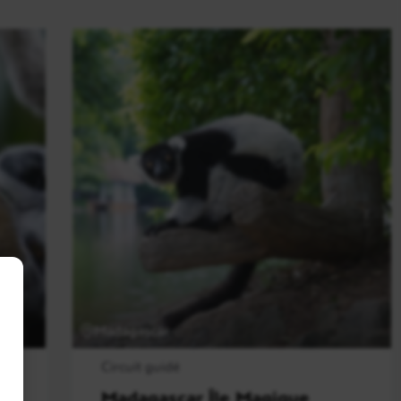
Madagascar
Circuit guidé
Madagascar Île Magique