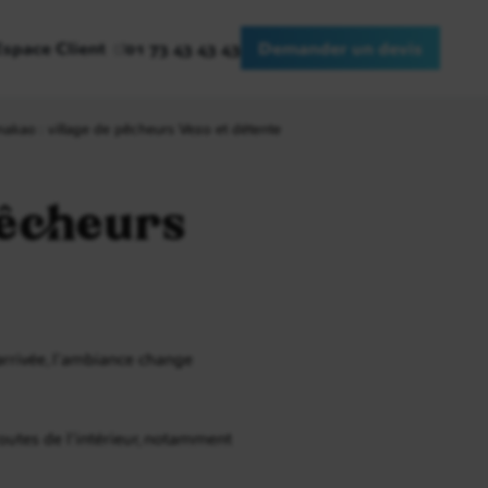
Espace Client
01 73 43 43 43
Demander un devis
akao : village de pêcheurs Vezo et détente
pêcheurs
’arrivée, l’ambiance change
utes de l’intérieur, notamment