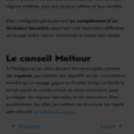
régions entières, avec leur propre rythme et leur identité.
Elles s’intègrent généralement
en complément d’un
itinéraire terrestre
, apportant une respiration différente
au voyage, entre nature, rencontres et temps plus posés.
Le conseil Meltour
À Madagascar, les villes doivent être envisagées comme
des
repères
, pas comme des objectifs en soi. L’expérience
montre qu’un voyage gagne en fluidité lorsqu’on limite le
temps passé en milieu urbain au strict nécessaire, pour
privilégier les régions naturelles et les rencontres. Bien
positionnées, les villes permettent de structurer les trajets
sans alourdir
le rythme du séjour
.
←
Précédent
Suivant
→