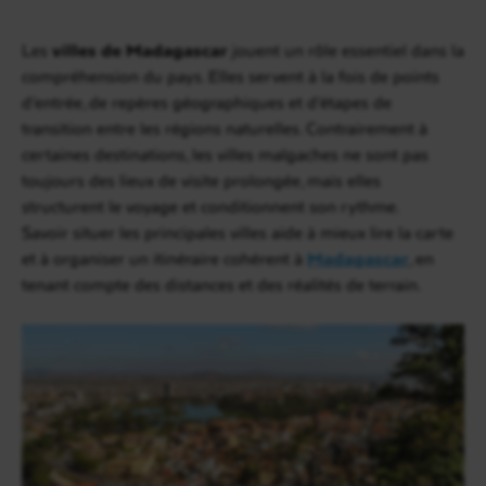
Les
villes de Madagascar
jouent un rôle essentiel dans la
compréhension du pays. Elles servent à la fois de points
d’entrée, de repères géographiques et d’étapes de
transition entre les régions naturelles. Contrairement à
certaines destinations, les villes malgaches ne sont pas
toujours des lieux de visite prolongée, mais elles
structurent le voyage et conditionnent son rythme.
Savoir situer les principales villes aide à mieux lire la carte
et à organiser un itinéraire cohérent à
Madagascar
, en
tenant compte des distances et des réalités de terrain.