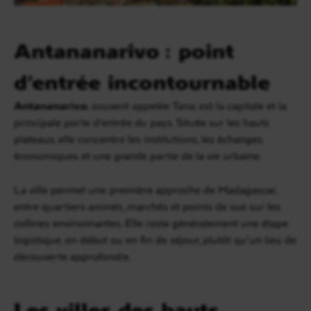
Antananarivo : point
d’entrée incontournable
Antananarivo
, souvent appelée Tana, est la capitale et la
principale porte d’entrée du pays. Située sur les hauts
plateaux, elle concentre les institutions, les échanges
économiques et une grande partie de la vie urbaine.
La ville permet une première approche de Madagascar,
entre quartiers animés, marchés et points de vue sur les
collines environnantes. Elle reste généralement une étape
logistique, en début ou en fin de séjour, plutôt qu’un lieu de
découverte approfondie.
Les villes des hauts