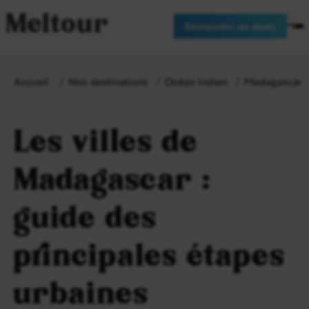
Meltour
Demander un devis
Accueil
Nos destinations
Océan Indien
Madagascar
Les villes de
Madagascar :
guide des
principales étapes
urbaines