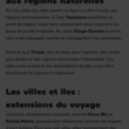
Sur les côtes, les villes jouent surtout un rôle d’accès aux
régions environnantes. À l’est,
Tamatave
constitue un
point de repère important, notamment pour rejoindre les
parcs et la côte tropicale. Au nord,
Diego Suarez
ouvre la
voie à des paysages marins et montagneux très contrastés.
Dans le sud,
Tuléar
sert de base pour explorer des zones
plus arides et des régions encore peu fréquentées. Ces
villes sont rarement des destinations finales, mais elles
structurent les parcours régionaux.
Les villes et îles :
extensions du voyage
Certaines destinations insulaires, comme
Nosy Be
ou
Sainte-Marie
, apparaissent clairement comme des étapes
à part entière. Plus que des villes, elles représentent des