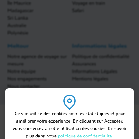
Île Maurice
Voyage en train
Madagascar
Safari
Sri Lanka
Australie
Polynésie
Meltour
Informations légales
Notre agence de voyage sur
Politique de confidentialité
mesure
Assurances
Notre équipe
Informations Légales
Nos engagements
Mentions légales
Nous contacter
Ce site utilise des cookies pour les statistiques et pour
améliorer votre expérience. En cliquant sur Accepter,
vous consentez à notre utilisation des cookies. En savoir
plus dans notre
politique de confidentialité
.