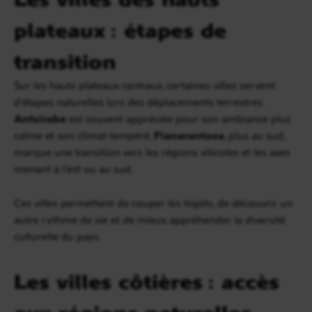
plateaux : étapes de
transition
Sur les hauts plateaux centraux, certaines villes servent
d’étapes naturelles lors des déplacements terrestres.
Antsirabe
est souvent appréciée pour son ambiance plus
calme et son climat tempéré.
Fianarantsoa
, plus au sud,
marque une transition vers les régions viticoles et les axes
menant à l’est ou au sud.
Ces villes permettent de couper les trajets, de découvrir un
autre rythme de vie et de mieux appréhender la diversité
culturelle du pays.
Les villes côtières : accès
aux régions naturelles