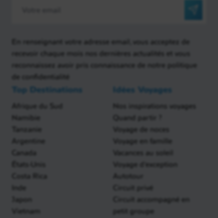
En renseignant votre adresse email, vous acceptez de
recevoir chaque mois nos dernières actualités et vous
reconnaissez avoir pris connaissance de notre politique
de confidentialité
Top Destinations
Idées Voyages
Afrique du Sud
Nos inspirations voyages
Namibie
Quand partir ?
Tanzanie
Voyage de noces
Argentine
Voyage en famille
Canada
Vacances au soleil
États-Unis
Voyage d'exception
Costa Rica
Autotour
Inde
Circuit privé
Japon
Circuit accompagné en
Vietnam
petit groupe