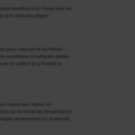
Ouest bénéficie d’un climat plus sec,
e et le choix des étapes.
les parcs naturels et les Hautes
les conditions climatiques stables.
ver le confort et la fluidité du
re région par région, en
ns sur le climat, les températures
changer sereinement sur la période