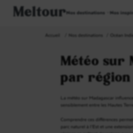
Meltour
Nos destinations
Nos inspi
Accueil
Nos destinations
Océan Indi
Météo sur 
par région
La météo sur Madagascar influence di
sensiblement entre les Hautes Terres
Comprendre ces différences permet 
parc naturel à l’Est et une extensi