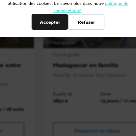
utilisation des cookies. En savoir plus dans notre
politique de
confidentialité
.
Accepter
Refuser
Madagascar
Circuit guidé
e entre
Madagascar en famille
Nosy Be, Ambilobe, Parc National..
tsoa,
À partir de
Durée
2850 €
13 jours / 11 nu
s / 18 nuits
ur
Découvrir ce séjour