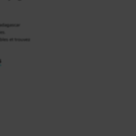
Madagascar
es.
bles et trouvez
s