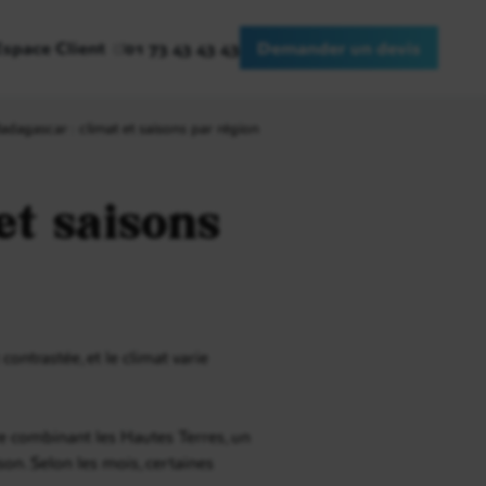
Espace Client
01 73 43 43 43
Demander un devis
dagascar : climat et saisons par région
et saisons
ontrastée, et le climat varie
ire combinant les Hautes Terres, un
son. Selon les mois, certaines