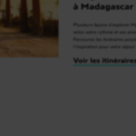
à Madagascar
Plusieurs façons d’explorer 
selon votre rythme et vos envi
Parcourez les itinéraires possi
l’inspiration pour votre séjour
Voir les itinéraire