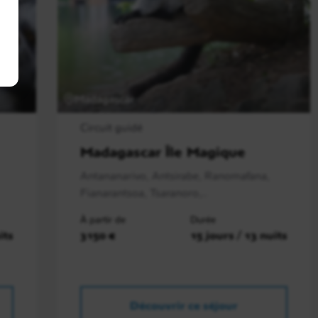
Madagascar
Circuit guidé
Madagascar Île Magique
Antananarivo, Antsirabe, Ranomafana,
Fianarantsoa, Tsaranoro,..
À partir de
Durée
its
3150 €
15 jours / 13 nuits
Découvrir ce séjour