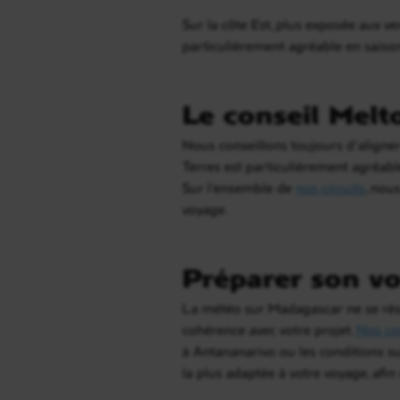
Sur la côte Est, plus exposée aux ven
particulièrement agréable en saison
Le conseil Melt
Nous conseillons toujours d’aligner 
Terres est particulièrement agréable
Sur l’ensemble de
nos circuits
, nou
voyage.
Préparer son vo
La météo sur Madagascar ne se rés
cohérence avec votre projet.
Nos con
à Antananarivo ou les conditions s
la plus adaptée à votre voyage, afin