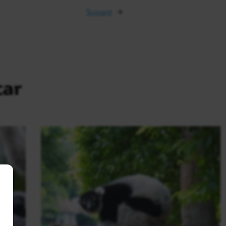
Suivant
→
car