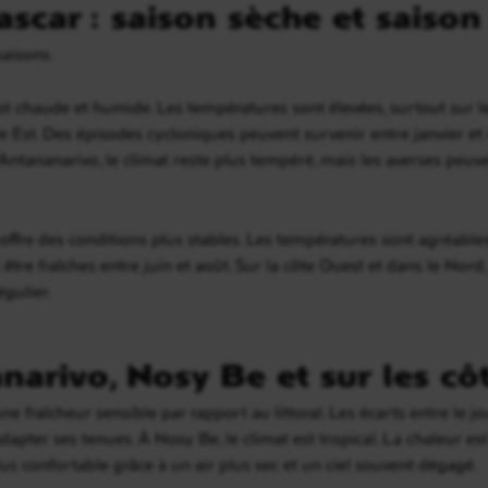
scar : saison sèche et saison
aisons.
est chaude et humide. Les températures sont élevées, surtout sur les
 Est. Des épisodes cycloniques peuvent survenir entre janvier et
’Antananarivo, le climat reste plus tempéré, mais les averses peuv
 offre des conditions plus stables. Les températures sont agréables 
être fraîches entre juin et août. Sur la côte Ouest et dans le Nor
égulier.
arivo, Nosy Be et sur les cô
ne fraîcheur sensible par rapport au littoral. Les écarts entre le j
adapter ses tenues. À Nosy Be, le climat est tropical. La chaleur es
us confortable grâce à un air plus sec et un ciel souvent dégagé.