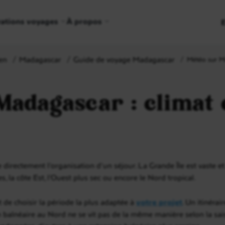
rations voyages
À propos
en
Madagascar
Guide de voyage Madagascar
Météo sur Ma
Madagascar : climat 
rectement l’organisation d’un séjour. La Grande Île est vaste et c
, la côte Est, l’Ouest plus sec ou encore le Nord tropical.
de choisir la période la plus adaptée à
votre projet
. Un itinéra
on balnéaire au Nord ne se vit pas de la même manière selon la sai