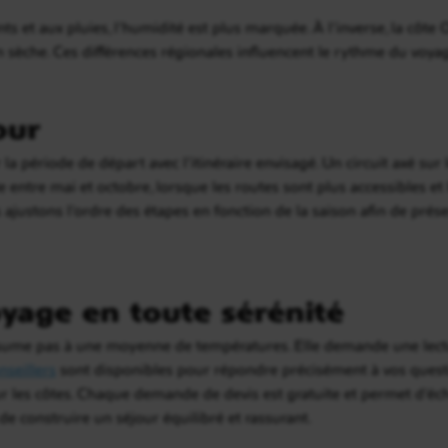
ts et aux pluies, l’humidité est plus marquée. À l’inverse, la côte 
 sèche. Ces différences régionales influencent le rythme du voyag
our
la période de départ avec l’itinéraire envisagé. Un circuit axé sur 
 entre mai et octobre, lorsque les routes sont plus accessibles et 
s ajustons l’ordre des étapes en fonction de la saison afin de préser
yage en toute sérénité
ume pas à une moyenne de températures. Elle demande une lectu
seillers
sont disponibles pour répondre précisément à vos questio
ur les côtes. Chaque demande de devis est gratuite et permet d’é
 de construire un séjour équilibré et rassurant.