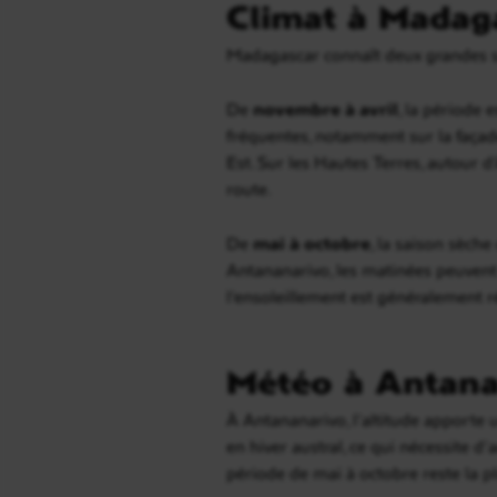
Climat à Madaga
Madagascar connaît deux grandes s
De
novembre à avril
, la période 
fréquentes, notamment sur la façade
Est. Sur les Hautes Terres, autour d
route.
De
mai à octobre
, la saison sèche
Antananarivo, les matinées peuvent 
l’ensoleillement est généralement r
Météo à Antanan
À Antananarivo, l’altitude apporte u
en hiver austral, ce qui nécessite d’
période de mai à octobre reste la pl