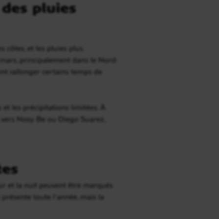
 des pluies
 côtes, et les pluies plus
 mars, principalement dans le Nord-
ent rallonger certains temps de
et les précipitations limitées. À
d, vers Nosy Be ou Diego Suarez,
tes
our et la nuit peuvent être marqués
t présente toute l’année, mais la