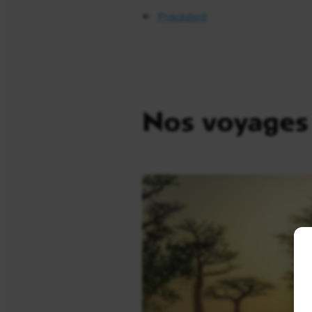
←
Précédent
Nos voyages