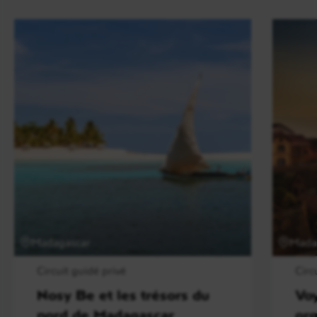
Madagascar
Mada
Circuit guidé privé
Circ
Nosy Be et les trésors du
Voy
nord de Madagascar
or