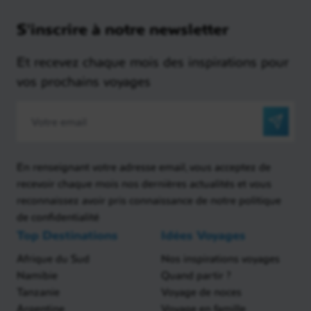
S'inscrire à notre newsletter
Et recevez chaque mois des inspirations pour
vos prochains voyages
En renseignant votre adresse email, vous acceptez de
recevoir chaque mois nos dernières actualités et vous
reconnaissez avoir pris connaissance de notre politique
de confidentialité
Top Destinations
Idées Voyages
Afrique du Sud
Nos inspirations voyages
Namibie
Quand partir ?
Tanzanie
Voyage de noces
Argentine
Voyage en famille