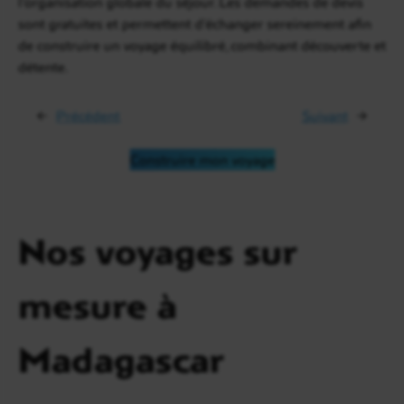
l’organisation globale du séjour. Les demandes de devis
sont gratuites et permettent d’échanger sereinement afin
de construire un voyage équilibré, combinant découverte et
détente.
←
Précédent
Suivant
→
Construire mon voyage
Nos voyages sur
mesure à
Madagascar