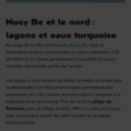
Nosy Be et le nord :
lagons et eaux turquoise
Au large de la côte nord-ouest,
Nosy Be
reste la
destination la plus connue pour un séjour balnéaire. L’île
bénéficie d’un climat généralement ensoleillé et d’eaux
chaudes une grande partie de l’année.
Les plages y sont variées, certaines animées, d’autres plus
confidentielles. Les îlots environnants permettent des
excursions vers des criques aux eaux claires, propices à la
baignade et au snorkeling. Plus au nord, la
plage de
Ramena
, près de Diego Suarez, offre un cadre plus local,
avec une longue bande de sable bordée de pirogues
traditionnelles.