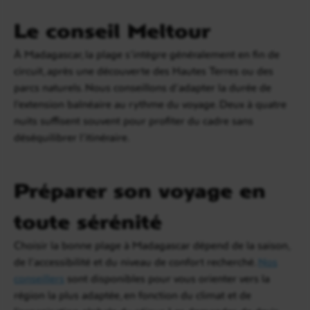
Le conseil Meltour
À Madagascar, la plage s’intègre généralement en fin de
circuit, après une découverte des Hautes Terres ou des
parcs naturels. Nous conseillons d’adapter la durée de
l’extension balnéaire au rythme du voyage. Deux à quatre
nuits suffisent souvent pour profiter du cadre sans
déséquilibrer l’itinéraire.
Préparer son voyage en
toute sérénité
Choisir la bonne plage à Madagascar dépend de la saison,
de l’accessibilité et du niveau de confort recherché.
Nos
conseillers
sont disponibles pour vous orienter vers la
région la plus adaptée, en fonction du climat et de