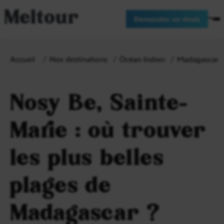
Meltour
Demander un devis
Accueil
Nos destinations
Océan Indien
Madagascar
Nosy Be, Sainte-
Marie : où trouver
les plus belles
plages de
Madagascar ?