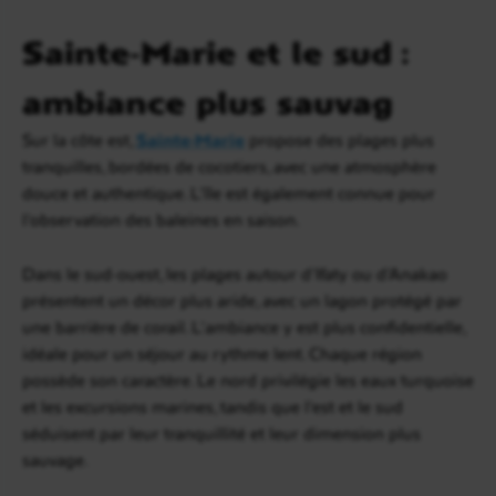
Sainte-Marie et le sud :
ambiance plus sauvag
Sur la côte est,
Sainte-Marie
propose des plages plus
tranquilles, bordées de cocotiers, avec une atmosphère
douce et authentique. L’île est également connue pour
l’observation des baleines en saison.
Dans le sud-ouest, les plages autour d’Ifaty ou d’Anakao
présentent un décor plus aride, avec un lagon protégé par
une barrière de corail. L’ambiance y est plus confidentielle,
idéale pour un séjour au rythme lent. Chaque région
possède son caractère. Le nord privilégie les eaux turquoise
et les excursions marines, tandis que l’est et le sud
séduisent par leur tranquillité et leur dimension plus
sauvage.