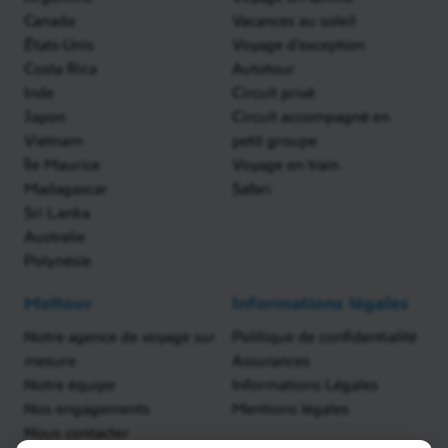
Canada
Vacances au soleil
États-Unis
Voyage d'exception
Costa Rica
Autotour
Inde
Circuit privé
Japon
Circuit accompagné en
Vietnam
petit groupe
Île Maurice
Voyage en train
Madagascar
Safari
Sri Lanka
Australie
Polynésie
Meltour
Informations légales
Notre agence de voyage sur
Politique de confidentialité
mesure
Assurances
Notre équipe
Informations Légales
Nos engagements
Mentions légales
Nous contacter