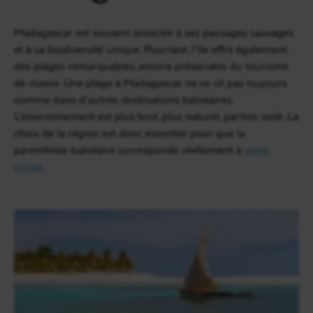
Madagascar est souvent associée à ses paysages sauvages
et à sa biodiversité unique. Pourtant, l’île offre également
des plages remarquables, encore préservées du tourisme
de masse. Une plage à Madagascar ne se vit pas toujours
comme dans d’autres destinations balnéaires.
L’environnement est plus brut, plus naturel, parfois isolé. Le
choix de la région est donc essentiel pour que la
parenthèse balnéaire corresponde réellement à
votre
projet
.