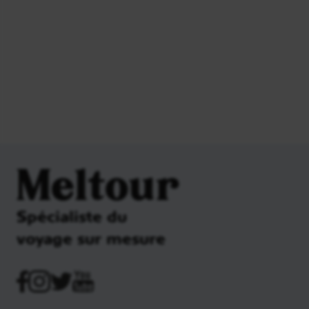
Meltour
Spécialiste du
voyage sur mesure