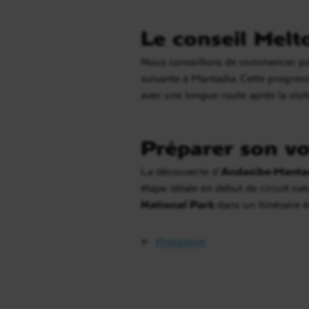
Le conseil Melt
Nous conseillons de commencer par l
suivante à Mantadia. Cette progres
avec une longue route après la visi
Préparer son vo
La découverte d’
Andasibe-Manta
étape idéale en début de circuit nat
National Park
dans un itinéraire 
←
Précédent