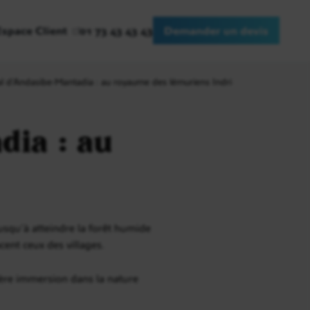
Espace Client
01 73 43 43 43
Demander un devis
l d’Andasibe-Mantadia : au royaume des lémuriens Indri
dia : au
jusqu’à atteindre la forêt humide
cent ceux des villages.
ère immersion dans la nature