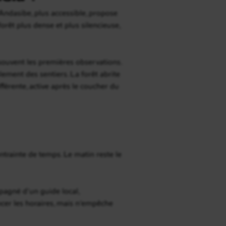
ndasibe, plus accessible, propose
orêt plus dense et plus silencieuse,
 souvent les premières observations.
ement des sentiers. La forêt abrite
férente, active après le coucher du
trainte de temps. Le matin reste le
mpagné d’un guide local,
cer les horaires, mais n’empêche