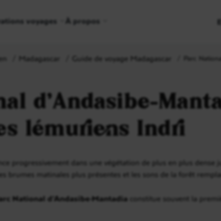
rations voyages
À propos
en
Madagascar
Guide de voyage Madagascar
Parc Nationa
nal d’Andasibe-Manta
s lémuriens Indri
enfonce progressivement dans une végétation de plus en plus dense 
, les brumes matinales plus présentes et les sons de la forêt rempla
arc National d’Andasibe-Mantadia
constitue souvent la premi