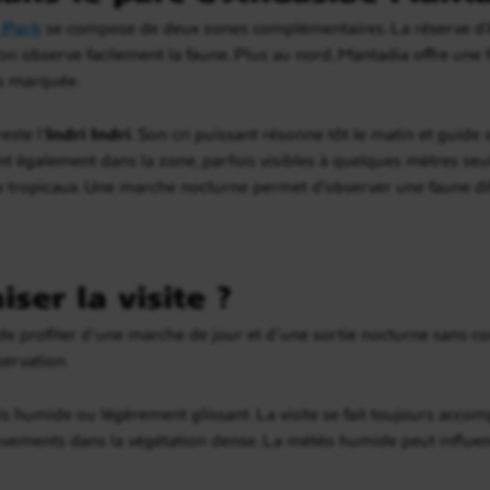
 Park
se compose de deux zones complémentaires. La réserve d’A
’on observe facilement la faune. Plus au nord, Mantadia offre une f
us marquée.
este l’
Indri Indri
. Son cri puissant résonne tôt le matin et guide
t également dans la zone, parfois visibles à quelques mètres seul
x tropicaux. Une marche nocturne permet d’observer une faune dif
er la visite ?
e profiter d’une marche de jour et d’une sortie nocturne sans con
servation.
ois humide ou légèrement glissant. La visite se fait toujours acco
vements dans la végétation dense. La météo humide peut influen