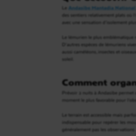
Le
Andasibe Mantadia National
des sentiers relativement plats où l
avec une sensation d’isolement pl
Le lémurien le plus emblématique r
D’autres espèces de lémuriens viven
aussi caméléons, insectes et oiseau
soleil.
Comment organis
Prévoir 2 nuits à Andasibe permet d
moment le plus favorable pour l’ob
Le terrain est accessible mais parf
indispensable pour repérer les mou
généralement pas les observations.