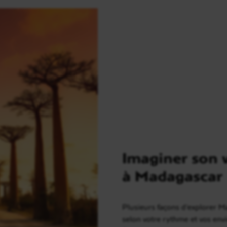
Imaginer son 
à Madagascar
Plusieurs façons d’explorer 
selon votre rythme et vos envi