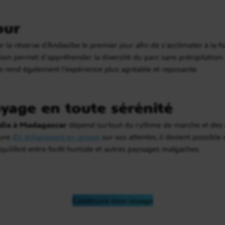
our
a réserve d’Andasibe le premier jour afin de s’acclimater à la fo
sion permet d’appréhender la diversité du parc sans précipitatio
te rend également l’expérience plus agréable et reposante.
yage en toute sérénité
dia à Madagascar
dépend surtout du rythme de marche et des 
ure.
En échangeant en amont
sur vos attentes, il devient possible 
équilibré entre forêt humide et autres paysages malgaches.
Construire mon voyage