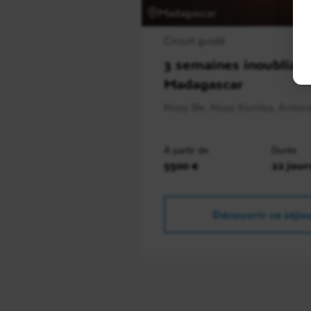
Madagascar
Circuit guidé
3 semaines inoubliabl
Madagascar
Nosy Be, Nosy Komba, Antsira
À partir de
Durée
5500 €
22 jour
Découvrir ce séjo