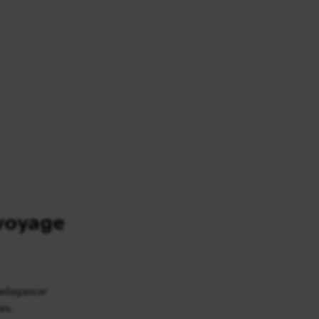
voyage
Madagascar
es.