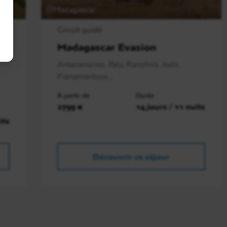
Madagascar
Circuit guidé
Madagascar Evasion
Antananarivo, Ifaty, Ranohira, Isalo,
Fiananrantsoa,..
À partir de
Durée
2799 €
14 jours / 11 nuits
its
Découvrir ce séjour