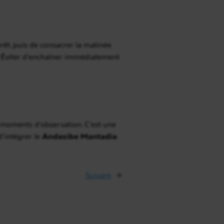
rêt, puis de consacrer la matinée
n. Éviter d’enchaîner immédiatement
moments d’observation. C’est une
d’intégrer le
Andasibe Mantadia
Suivant
→