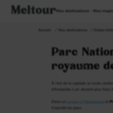
Meltour
Nos destinations
Nos inspi
Accueil
Nos destinations
Océan Indi
Parc Natio
royaume de
À l’est de la capitale, la route s’
d’Andasibe. L’air devient plus frais
Dans un
voyage à Madagascar
, le
P
tropicale du pays.