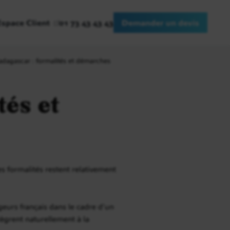
Espace Client
01 73 43 43 43
Demander un devis
dagascar : formalités et démarches
tés et
s formalités restent relativement
geurs français dans le cadre d’un
ntègrent naturellement à la