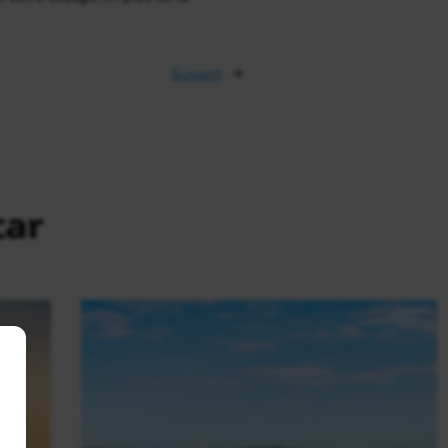
.
Suivant
→
car