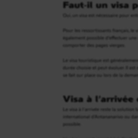
Faut-il un visa
Oui, un visa est nécessaire pour en
Pour les ressortissants français, le 
également possible d’effectuer une d
comporter des pages vierges.
Le visa touristique est généralemen
durée choisie et peut évoluer. Il es
se fait sur place ou lors de la dema
Visa à l’arrivée 
Le visa à l’arrivée reste la solutio
international d’Antananarivo ou dan
possible.