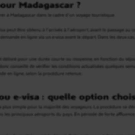
 pour Madagascar ?
trer à Madagascar dans le cadre d’un voyage touristique.
visa peut être obtenu à l’arrivée à l’aéroport, avant le passage au c
emande en ligne via un e-visa avant le départ. Dans les deux cas, 
t délivré pour une durée courte ou moyenne, en fonction du séjour
t donc conseillé de vérifier les conditions actualisées quelques se
nde en ligne, selon la procédure retenue.
ou e-visa : quelle option chois
n la plus simple pour la majorité des voyageurs. La procédure se d
s les principaux aéroports du pays. En période de forte affluence,