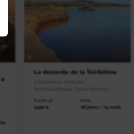
La descente de la Tsiribihina
 à
Antananarivo, Antsirabe,
Tsiribihina,Bekopa, Tulear, Ranohira
À partir de
Durée
3450 €
16 jours / 13 nuits
its