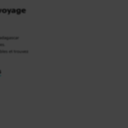
voyage
Madagascar
es.
bles et trouvez
s