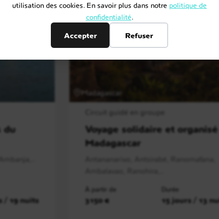
utilisation des cookies. En savoir plus dans notre
politique de
confidentialité
.
Accepter
Refuser
Madagascar
Circuit guidé en groupe
s du
Voyage solidaire et organisé
Madagascar
Ambanja,..
Antananarivo, Antsirabé, Ranomafana,
Ambalavao, Ranohira,..
À partir de
Durée
s / 19 nuits
3150 €
15 jours / 13 nu