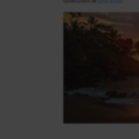
construction de
votre projet
.