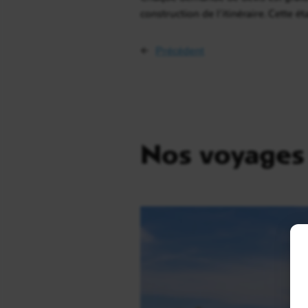
construction de l’itinéraire. Cette é
←
Précédent
Nos voyages