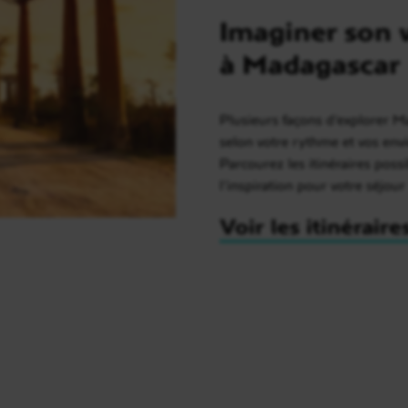
Imaginer son 
à Madagascar
Plusieurs façons d’explorer 
selon votre rythme et vos envi
Parcourez les itinéraires possi
l’inspiration pour votre séjour
Voir les itinéraire