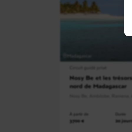
Madagascar
Circuit guidé privé
Nosy Be et les trésor
nord de Madagascar
Nosy Be, Ambilobe, Ramena, 
À partir de
Durée
3700 €
20 jour