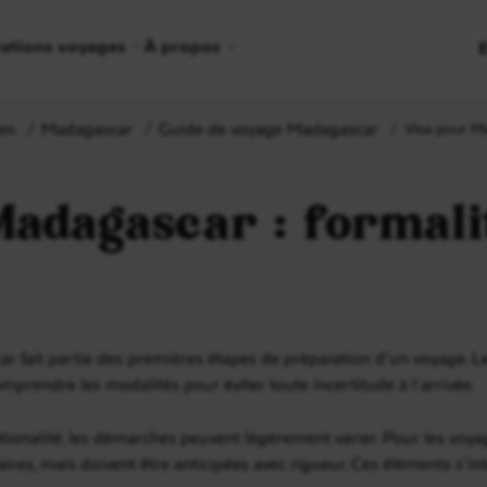
rations voyages
À propos
en
Madagascar
Guide de voyage Madagascar
Visa pour Ma
Madagascar : formali
 fait partie des premières étapes de préparation d’un voyage. Le
comprendre les modalités pour éviter toute incertitude à l’arrivée.
ationalité, les démarches peuvent légèrement varier. Pour les voya
claires, mais doivent être anticipées avec rigueur. Ces éléments s’i