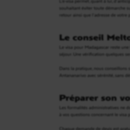
L’e-visa permet, quant à lui, d’anti
souhaitant éviter toute démarche su
retour ainsi que l’adresse de votre
Le conseil Melt
Le visa pour Madagascar reste une f
séjour. Une vérification quelques se
Dans la pratique, nous conseillons 
Antananarivo avec sérénité, sans d
Préparer son vo
Les formalités administratives ne d
à vos questions concernant le visa 
Chaque demande de devis est gratui