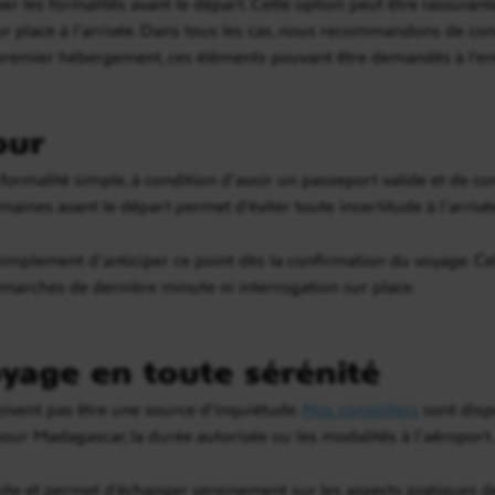
ciper les formalités avant le départ. Cette option peut être rassura
r place à l’arrivée. Dans tous les cas, nous recommandons de cons
 premier hébergement, ces éléments pouvant être demandés à l’entr
our
ormalité simple, à condition d’avoir un passeport valide et de c
maines avant le départ permet d’éviter toute incertitude à l’arrivé
simplement d’anticiper ce point dès la confirmation du voyage. Ce
émarches de dernière minute ni interrogation sur place.
yage en toute sérénité
oivent pas être une source d’inquiétude.
Nos conseillers
sont disp
pour Madagascar, la durée autorisée ou les modalités à l’aéroport.
te et permet d’échanger sereinement sur les aspects pratiques de