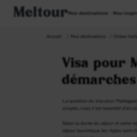
Meltour
Nos destinations
Nos inspi
Accueil
Nos destinations
Océan Indi
Visa pour 
démarches
La question du visa pour Madagascar
simples, mais il est essentiel d’en 
Selon la durée du séjour et votre n
séjour touristique, les règles sont 