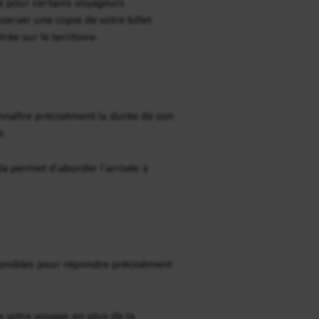
nte pour certains voyageurs
erver une copie de votre billet
ée sur le territoire.
onnaître précisément la durée de son
e.
la permet d’aborder l’arrivée à
onibles pour répondre précisément
 votre voyage, en plus de la