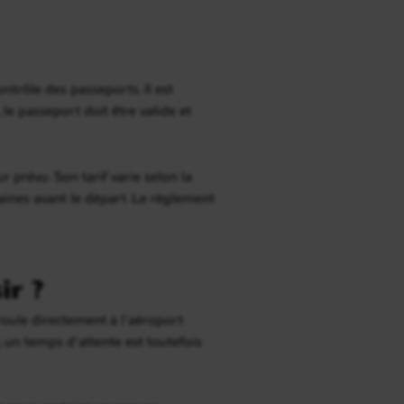
ontrôle des passeports. Il est
le passeport doit être valide et
 prévu. Son tarif varie selon la
maines avant le départ. Le règlement
ir ?
éroule directement à l’aéroport
 un temps d’attente est toutefois