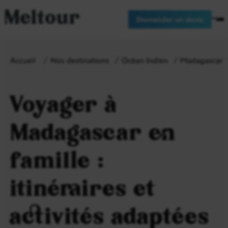
Meltour
Demander un devis
Accueil
Nos destinations
Océan Indien
Madagascar
Voyager à
Madagascar en
famille :
itinéraires et
activités adaptées