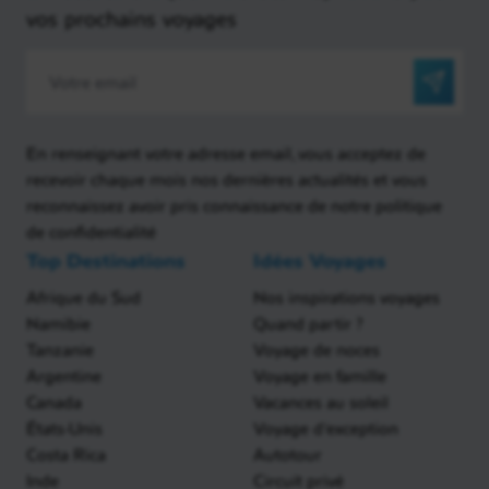
vos prochains voyages
En renseignant votre adresse email, vous acceptez de
recevoir chaque mois nos dernières actualités et vous
reconnaissez avoir pris connaissance de notre politique
de confidentialité
Top Destinations
Idées Voyages
Afrique du Sud
Nos inspirations voyages
Namibie
Quand partir ?
Tanzanie
Voyage de noces
Argentine
Voyage en famille
Canada
Vacances au soleil
États-Unis
Voyage d'exception
Costa Rica
Autotour
Inde
Circuit privé