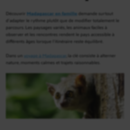
Découvrir
Madagascar en famille
demande surtout
d’adapter le rythme plutôt que de modifier totalement le
parcours. Les paysages variés, les animaux faciles à
observer et les rencontres rendent le pays accessible à
différents âges lorsque l’itinéraire reste équilibré.
Dans un
voyage à Madagascar
, la clé consiste à alterner
nature, moments calmes et trajets raisonnables.