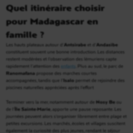
Quel itinéraire choisir
pour Madagascar en
famille ?
Les hauts plateaux autour d’
Antsirabe
et d’
Andasibe
constituent souvent une bonne introduction. Les distances
restent modérées et l’observation des lémuriens capte
rapidement l’attention des
enfants
. Plus au sud, le parc de
Ranomafana
propose des marches courtes
accompagnées, tandis que l’
Isalo
permet de rejoindre des
piscines naturelles appréciées après l’effort
Terminer vers la mer, notamment autour de
Nosy Be
ou
de l’
Île Sainte-Marie
, apporte une pause reposante. Les
journées peuvent alors s’organiser librement entre plage et
petites excursions. Les marchés, écoles et villages suscitent
également la curiosité des plus jeunes, rendant le séjour