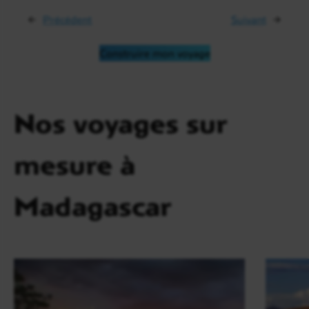
←
Précédent
Suivant
→
Construire mon voyage
Nos voyages sur
mesure à
Madagascar