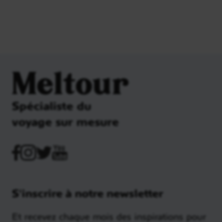
Meltour
Spécialiste du
voyage sur mesure
S'inscrire à notre newsletter
Et recevez chaque mois des inspirations pour