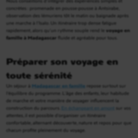
Nous conseillons d’intégrer des expériences simples et
concrètes : promenade en pousse-pousse à Antsirabe,
observation des lémuriens tôt le matin ou baignade après
une marche à l’Isalo. Un itinéraire trop dense fatigue
rapidement, alors qu’un rythme souple rend le
voyage en
famille à Madagascar
fluide et agréable pour tous.
Préparer son voyage en
toute sérénité
Un séjour à
Madagascar en famille
repose surtout sur
l’équilibre du programme. L’âge des enfants, leur habitude
de marche et votre manière de voyager influencent la
construction du parcours.
En échangeant en amont
sur vos
attentes, il est possible d’organiser un itinéraire
confortable, alternant découverte, nature et repos pour que
chacun profite pleinement du voyage.