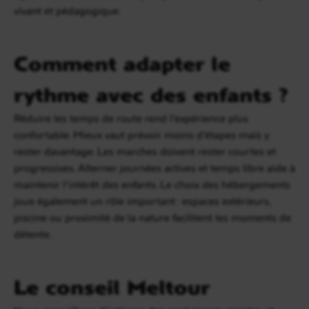
vivant et pédagogique.
Comment adapter le
rythme avec des enfants ?
Réduire les temps de route rend l’expérience plus
confortable. Mieux vaut prévoir moins d’étapes mais y
rester davantage. Les marches doivent rester courtes et
progressives. Alterner journées actives et temps libre aide à
maintenir l’intérêt des enfants. Le choix des hébergements
joue également un rôle important : espaces extérieurs,
piscine ou proximité de la nature facilitent les moments de
détente.
Le conseil Meltour