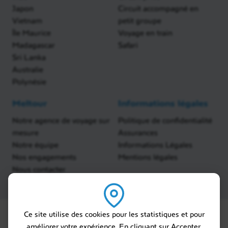
Japon
Circuit accompagné en
Vietnam
petit groupe
Île Maurice
Voyage en train
Madagascar
Safari
Sri Lanka
Australie
Polynésie
Meltour
Informations légales
Notre agence de voyage sur
Politique de confidentialité
mesure
Assurances
Notre équipe
Informations Légales
Nos engagements
Mentions légales
Nous contacter
Ce site utilise des cookies pour les statistiques et pour
améliorer votre expérience. En cliquant sur Accepter,