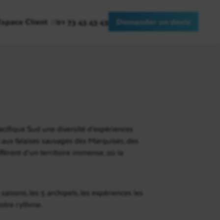
Espace Client
01 73 43 43 43
Demander un devis
acifique Sud une diversité d’expériences
aux falaises sauvages des Marquises, des
férent d’un territoire immense, où la
isons, les 5 archipels, les expériences les
votre rythme.