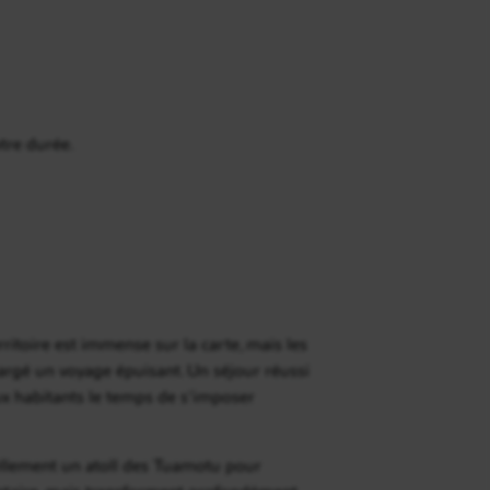
tre durée.
rritoire est immense sur la carte, mais les
hargé un voyage épuisant. Un séjour réussi
aux habitants le temps de s’imposer
uellement un atoll des Tuamotu pour