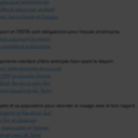
 saisons et températures
illeure saison par archipel
ie : heure locale et fuseaux
eport et l’ESTA sont obligatoires pour l’escale américaine.
visa, passeport et entrée
, conseils et précautions
ergements méritent d’être anticipés bien avant le départ.
rix, hébergements et conseils
c CFP et conseils change
iti, ferries et inter-îles
ies, escales et Air Tahiti
hipels et sa population pour aborder le voyage avec le bon regard.
ographie et Pacifique Sud
, îles et distances
, marquisien et français
ise et cœur de Tahiti