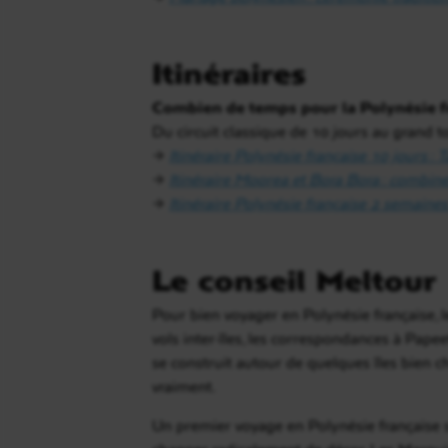
Itinéraires
Combien de temps pour la Polynésie f
Du circuit classique de 10 jours au grand t
→
Itinéraire Polynésie française 10 jours : 
→
Itinéraire Moorea et Bora Bora : combiner
→
Itinéraire Polynésie française 2 semaines
Le conseil Meltour
Pour bien voyager en Polynésie française, le 
vols inter-îles, les correspondances à Pape
se construit autour de quelques îles bien c
vraiment.
Un premier voyage en Polynésie française s