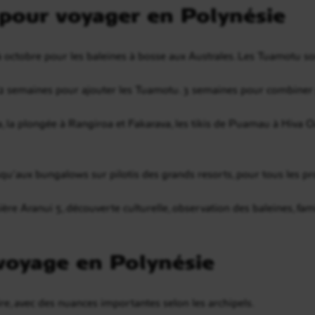
 pour voyager en Polynésie
 à octobre pour les baleines à bosse aux Australes. Les Tuamotu so
 2 semaines pour ajouter les Tuamotu. 3 semaines pour combiner 
 la plongée à Rangiroa et Fakarava, les tikis de Puamau à Hiva Oa,
squ’aux bungalows sur pilotis des grands resorts, pour tous les pro
ère Aranui 5, découverte culturelle, observation des baleines, fami
 voyage
en Polynésie
ire, avec des nuances importantes selon les archipels.