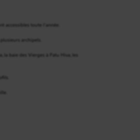
nt accessibles toute l’année.
plusieurs archipels.
 la baie des Vierges à Fatu Hiva, les
fils.
lle.