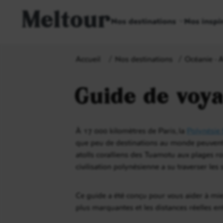
Meltour
Nos destinations
Nos inspi
Accueil
Nos destinations
Océanie - A
Guide de voy
À 17 000 kilomètres de Paris, la
Polynésie 
que peu de destinations au monde peuvent 
atolls coralliens des Tuamotu aux plages ro
civilisation polynésienne a su traverser les 
Ce guide a été conçu pour vous aider à mieu
plus marquantes et les distances réelles ent