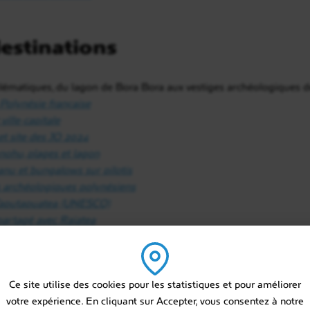
destinations
emblématiques, du lagon de Bora Bora aux vestiges archéologiques 
a Polynésie française
ville-capitale
et site des JO 2024
nohu, plages et lagon
nu et bungalows sur pilotis
es archéologiques polynésiens
e Taputapuatea (UNESCO)
n partagé avec Raiatea
ervé et authentique
é exceptionnelle et les meilleurs spots de plongée du Pacifique.
Ce site utilise des cookies pour les statistiques et pour améliorer
et plongée sous-marine
votre expérience. En cliquant sur Accepter, vous consentez à notre
ta et lagon géant