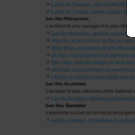
→
L’atoll de Fakarava : réserve UNESCO et
→
L’atoll de Tikehau : plages roses et lag
Les îles Marquises
L’archipel le plus sauvage et le plus éloign
→
Les îles Marquises : archipel sauvage, Ar
→
Hiva Oa : île de Gauguin et Brel au cœu
→
Nuku Hiva : plus grande île des Marquise
→
Ua Pou : pics volcaniques et traditions 
→
Fatu Hiva : baie des Vierges et île la pl
→
Ua Huka : île aux chevaux sauvages et 
→
L’Aranui 5 : croisière cargo mixte vers le
Les îles Australes
L’archipel le plus méconnu, entre baleines
→
Les îles Australes : baleines à bosse et 
Les îles Gambier
L’extrémité sud-est du territoire, entre per
→
Les îles Gambier : Mangareva et perlicul