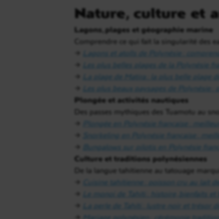
Nature, culture et a
Lagons, plages et géographie marine
Comprendre ce qui fait la singularité des e
→
Lagons et atolls de Polynésie : compren
→
Les plus belles plages de la Polynésie fra
→
La plage de Matira : la plus belle plage 
→
Les plus beaux paysages de Polynésie : pi
Plongée et activités nautiques
Des passes mythiques des Tuamotu au snork
→
Plongée en Polynésie française : meilleu
→
Snorkeling en Polynésie française : meill
→
Bungalows sur pilotis en Polynésie frança
Culture et traditions polynésiennes
De la langue tahitienne au tatouage marquis
→
Cuisine tahitienne : poisson cru au lait d
→
Le monoï de Tahiti : histoire, bienfaits et
→
La perle de Tahiti : lustre noir et trésor 
→
Mariage polynésien : cérémonie tradition