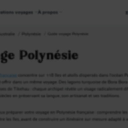
rations voyages
À propos
ustralie
Polynésie
Guide voyage Polynésie
age Polynésie
française
concentre sur 118 îles et atolls dispersés dans l’océan P
offrir dans un même voyage. Des lagons turquoise de Bora Bora 
ses de Tikehau : chaque archipel révèle un visage radicalement dif
siècles en préservant sa langue, son artisanat et ses traditions.
x préparer votre voyage en Polynésie française : comprendre les sa
re les îles, avant de construire un itinéraire sur mesure adapté à 