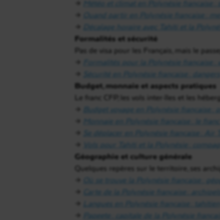
→
Météo et climat en Polynésie française :
→
Quand partir en Polynésie française : me
→
Décalage horaire avec Tahiti et la Polynés
Formalités et sécurité
Pas de visa pour les Français, mais le pass
→
Formalités pour la Polynésie française : 
→
Sécurité en Polynésie française : dangers
Budget, monnaie
et aspects pratiques
Le franc CFP, les vols inter-îles et les héb
→
Budget voyage en Polynésie française : p
→
Monnaie en Polynésie française : le fran
→
Se déplacer en Polynésie française : Air Tah
→
Vols pour Tahiti et la Polynésie : compagn
Géographie et culture générale
Quelques repères sur le territoire, ses arc
→
Où se trouve la Polynésie française : gé
→
Carte de la Polynésie française : archipels
→
Langues en Polynésie française : tahitien
→
Papeete : capitale de la Polynésie frança