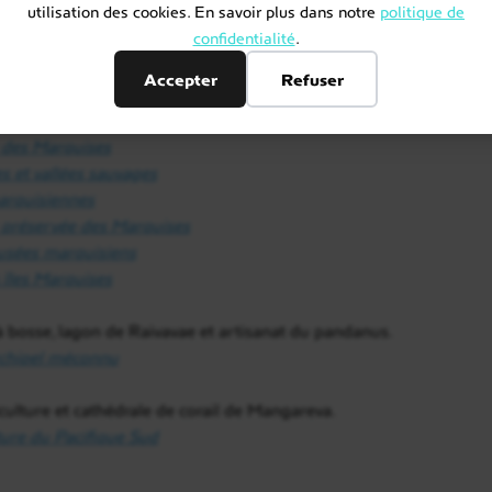
utilisation des cookies. En savoir plus dans notre
politique de
 mur de requins
confidentialité
.
on préservé des Tuamotu
Accepter
Refuser
é, terre de tikis, de tatouages et de paysages dramatiques.
anui et terre de Gauguin
r des Marquises
s et vallées sauvages
marquisiennes
us préservée des Marquises
musées marquisiens
s îles Marquises
 à bosse, lagon de Raivavae et artisanat du pandanus.
archipel méconnu
liculture et cathédrale de corail de Mangareva.
ture du Pacifique Sud