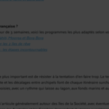
rançaise ?
our de 3 semaines, voici les programmes les plus adaptés selon vo
Tahiti, Moorea et Bora Bora
 les 2 îles de rêve
 : les étapes incontournables
plus important est de résister à la tentation d’en faire trop. Le te
ete et les décalages entre archipels font de chaque itinéraire surc
hoisies, avec un rythme qui laisse au lagon, aux fonds marins et 
’articule généralement autour des îles de la Société, avec évent