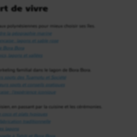
rt de vivre
aux polynésiennes pour mieux choisir ses îles.
dre la géographie marine
nçaise : lagons et sable rose
de Bora Bora
cs, lagons et vallées
eling familial dans le lagon de Bora Bora.
rs spots des Tuamotu et Société
eurs spots et conseils pratiques
ise : l’expérience iconique
ien, en passant par la cuisine et les cérémonies.
e coco et plats typiques
 fabrication traditionnelle
des lagons
nelle à Tahiti et Bora Bora