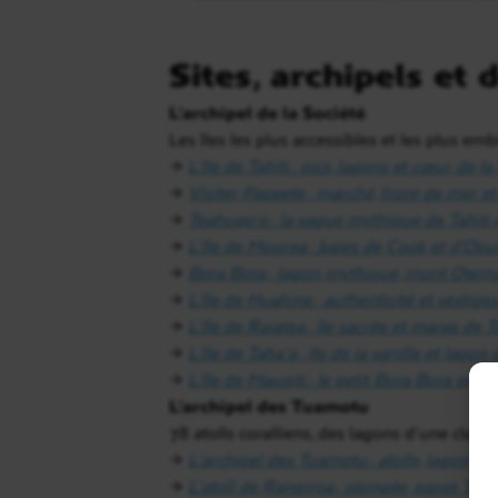
Sites, archipels et 
L’archipel de la Société
Les îles les plus accessibles et les plus 
→
L’île de Tahiti : pics, lagons et cœur de l
→
Visiter Papeete : marché, front de mer et 
→
Teahupo’o : la vague mythique de Tahiti 
→
L’île de Moorea : baies de Cook et d’Opu
→
Bora Bora : lagon mythique, mont Otema
→
L’île de Huahine : authenticité et vestig
→
L’île de Raiatea : île sacrée et marae d
→
L’île de Taha’a : île de la vanille et lago
→
L’île de Maupiti : le petit Bora Bora prés
L’archipel des Tuamotu
78 atolls coralliens, des lagons d’une clart
→
L’archipel des Tuamotu : atolls, lagons 
→
L’atoll de Rangiroa : plongée, passe Tipu