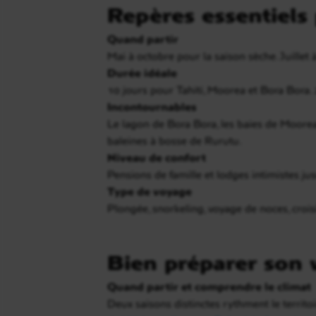
Repères essentiels
Quand partir
Mai à octobre pour la saison sèche. Juillet
Durée idéale
10 jours pour Tahiti, Moorea et Bora Bora.
Incontournables
Le lagon de Bora Bora, les baies de Moorea,
baleines à bosse de Rurutu.
Niveau de confort
Pensions de famille et lodges intimistes ju
Type de voyage
Plongée, snorkeling, voyage de noces, croisi
Bien préparer son
Quand partir et comprendre le climat
Deux saisons distinctes rythment le territo