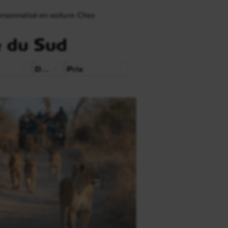
rsonnalisé en voiture. Chez
e du Sud
Durée
Prix