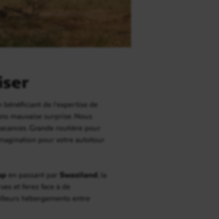
iser
 bénéficiant de l’expertise de
ans mauvaise surprise. Nous
vacances. Grande routière pour
 imagination pour votre autotour
ap
en passant par
Swaziland
, la
es et ferez face à de
eilleurs hébergements entre