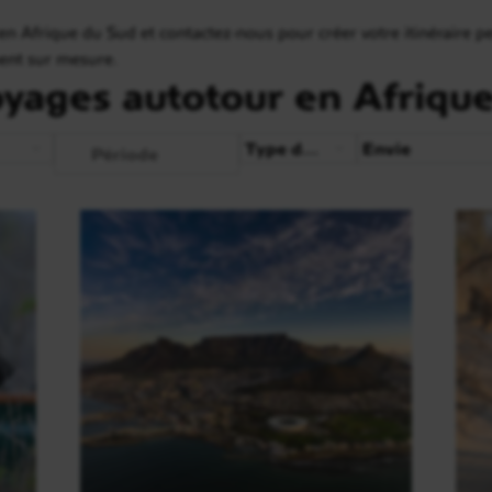
n Afrique du Sud et contactez-nous pour créer votre itinéraire pe
ment sur mesure.
oyages autotour en Afriqu
Période
Type de voyage
Envie
Période