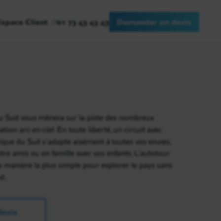
Espace Client
01 73 43 43 43
Demander un devis
u Sud vous mènera sur la piste des nombreux
ion arc-en-ciel. En toute liberté, un circuit avec
rique du Sud s’adapte aisément à toutes vos envies,
tre amis ou en famille avec vos enfants. L’autotour
a manière la plus simple pour explorer le pays sans
d.
evis