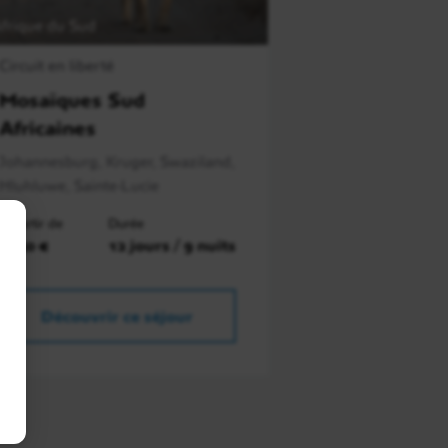
frique du Sud
Circuit en liberté
Mosaïques Sud
Africaines
Johannesburg, Kruger, Swaziland,
Hluhluwe, Sainte-Lucie
À partir de
Durée
2750 €
12 jours / 9 nuits
Découvrir ce séjour