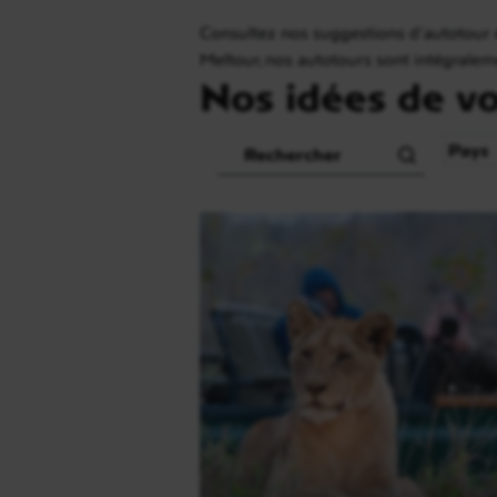
Consultez nos suggestions d’autotour e
Meltour, nos autotours sont intégrale
Nos idées de v
Recherche
Pays