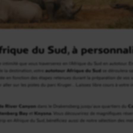
rique du Sud, à personnal
e intimité que vous traverserez en l’Afrique du Sud en autotour. En
e la destination, votre
autotour Afrique du Sud
se déroulera s
ptée en fonction des étapes retenues durant la préparation de vos 
 aller sur les pistes du parc Kruger… Laissez libre cours à votre
de River Canyon
dans le Drakensberg jusqu’aux quartiers du
C
ttenberg
Bay
et
Knysna
. Vous découvrirez de magnifiques réserv
ip en Afrique du Sud, bénéficiez aussi de notre sélection des m