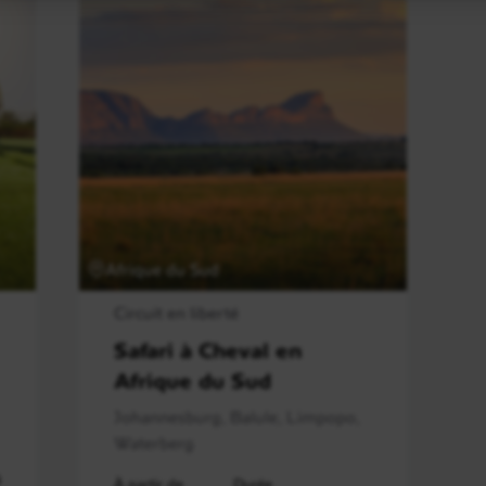
Afrique du Sud
Circuit en liberté
Safari à Cheval en
Afrique du Sud
Johannesburg, Balule, Limpopo,
Waterberg
s
À partir de
Durée