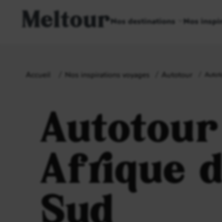
Meltour
Nos destinations
Nos inspi
Accueil
Nos inspirations voyages
Autotour
Autot
Autotour
Afrique 
Sud