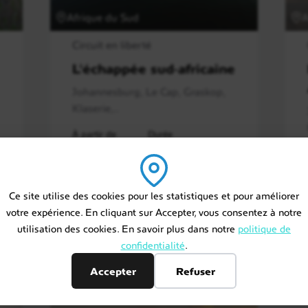
Afrique du Sud
A
Circuit en liberté
L'échappée sud-africaine
Johannesburg, Le Cap, Graskop,
Klaserie,..
À partir de
Durée
4200 €
10 jours / 9 nuits
s
Ce site utilise des cookies pour les statistiques et pour améliorer
votre expérience. En cliquant sur Accepter, vous consentez à notre
Découvrir ce séjour
utilisation des cookies. En savoir plus dans notre
politique de
confidentialité
.
Accepter
Refuser