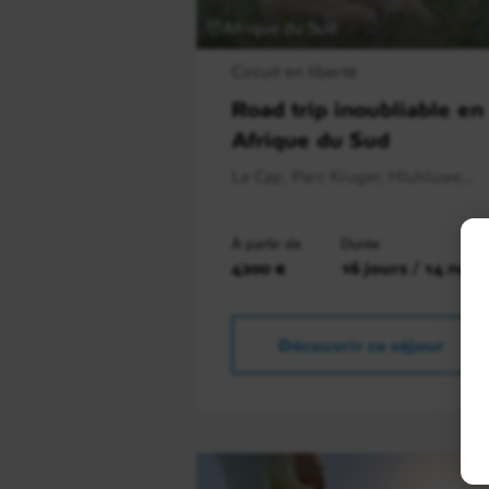
Afrique du Sud
Circuit en liberté
Road trip inoubliable en
Afrique du Sud
Le Cap, Parc Kruger, Hluhluwe,..
À partir de
Durée
4200 €
16 jours / 14 nuit
Découvrir ce séjour