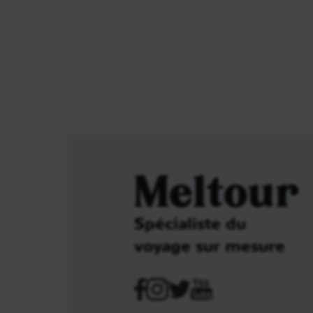
Meltour
Spécialiste du
voyage sur mesure