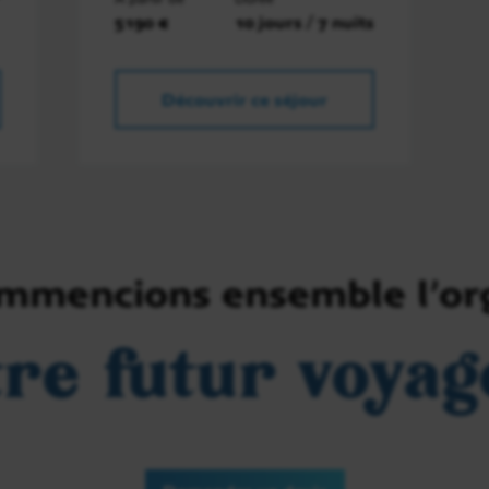
5190 €
10 jours / 7 nuits
Découvrir ce séjour
ommencions ensemble l’or
tre futur voyag