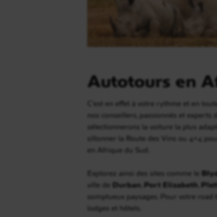
Autotours en Af
C’est en effet à votre rythme et en tout
nos conseillers, passionnés et experts d
sélectionnerons la voiture la plus ada
sillonner la Route des Vins ou 4×4 pour
en Afrique du Sud.
Explorez ainsi des sites comme le
Bly
ville de
Durban
,
Port Elizabeth
,
Ple
somptueux paysages. Pour votre road tr
lodges et hôtels.