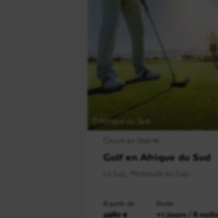
Afrique du Sud
Circuit en liberté
Golf en Afrique du Sud
Le Cap, Péninsule du Cap,..
À partir de
Durée
4980 €
11 jours / 8 nuit