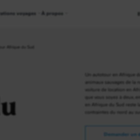
rations voyages
À propos
our Afrique du Sud
Un autotour en Afrique d
animaux sauvages de la nat
voiture de location en Af
du
que vous soyez à deux, en
en Afrique du Sud reste l
contraintes du nord au su
Demander un d