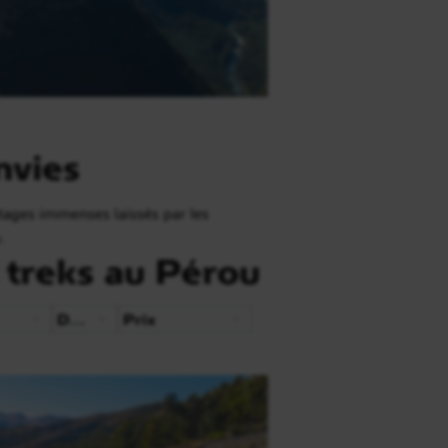
nvies
tages immenses laissés par les
.
 treks au Pérou
Durée
Prix