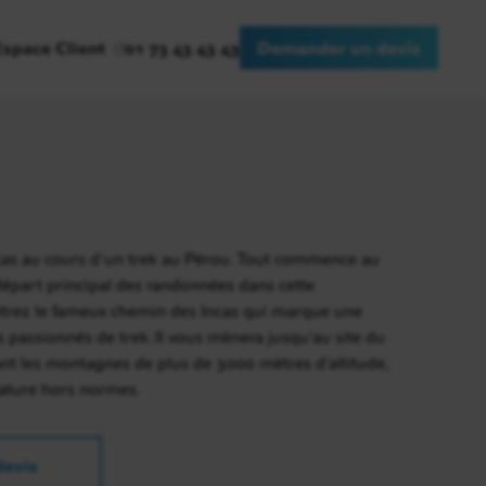
Espace Client
01 73 43 43 43
Demander un devis
ncas au cours d'un trek au Pérou. Tout commence au
départ principal des randonnées dans cette
trez le fameux chemin des Incas qui marque une
 passionnés de trek. Il vous mènera jusqu'au site du
t les montagnes de plus de 3000 mètres d'altitude,
ature hors normes.
evis