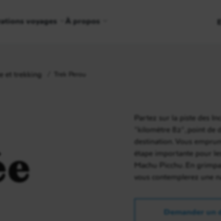
rations voyages
À propos
 et trekking
Trek Perou
Partez sur la piste des I
"kilomètre 82", point de 
destination. Vous emprun
ée
étape importante pour les
Machu Picchu. En grimpan
vous contemplerez une n
Demander un d