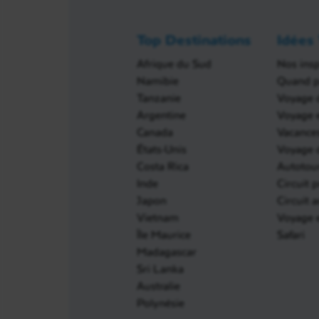
Top Destinations
Idées
Afrique du Sud
Nos insp
Namibie
Quand pa
Tanzanie
Voyage 
Argentine
Voyage e
Canada
Vacances
États-Unis
Voyage d
Costa Rica
Autotou
Inde
Circuit p
Japon
Circuit 
Vietnam
Voyage e
Île Maurice
Safari
Madagascar
Sri Lanka
Australie
Polynésie