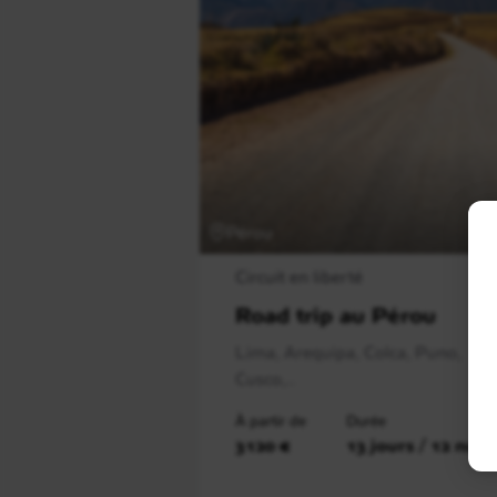
Pérou
Circuit en liberté
Road trip au Pérou
Lima, Arequipa, Colca, Puno,
Cusco,..
À partir de
Durée
3120 €
13 jours / 12 nuit