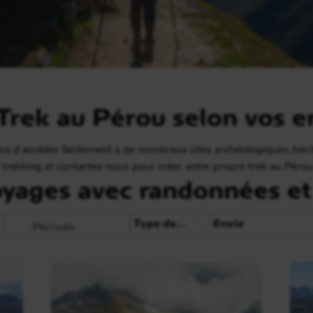
rek au Pérou selon vos e
ra d’accéder facilement à de nombreux sites archéologiques, héri
al trekking et contactez-nous pour créer votre propre trek au Pérou
oyages avec randonnées et
Période
Type de voyage
Envie
Période