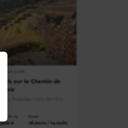
érou
Circuit guidé
Trek sur le Chemin de
l'Inca
Lima, Arequipa, Colca, Iles Uros..
À partir de
Durée
3500 €
16 jours / 14 nuits