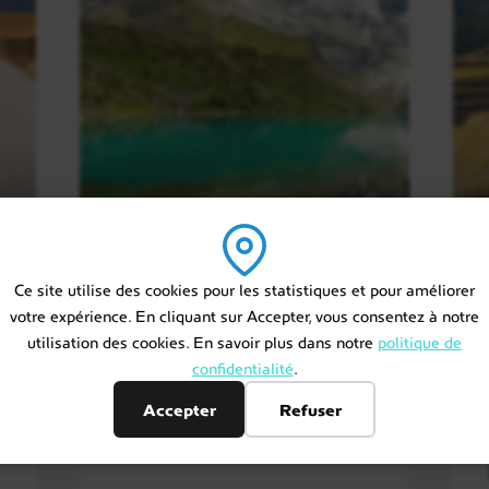
Pérou
P
Circuit guidé
Ce site utilise des cookies pour les statistiques et pour améliorer
Pérou : Cusco Secret
votre expérience. En cliquant sur Accepter, vous consentez à notre
utilisation des cookies. En savoir plus dans notre
politique de
Lima, Cusco, Vallée Sacrée des..
confidentialité
.
Accepter
Refuser
À partir de
Durée
s
3950 €
11 jours / 9 nuits