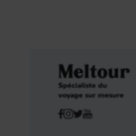
Meltour
Spécialiste du
voyage sur mesure