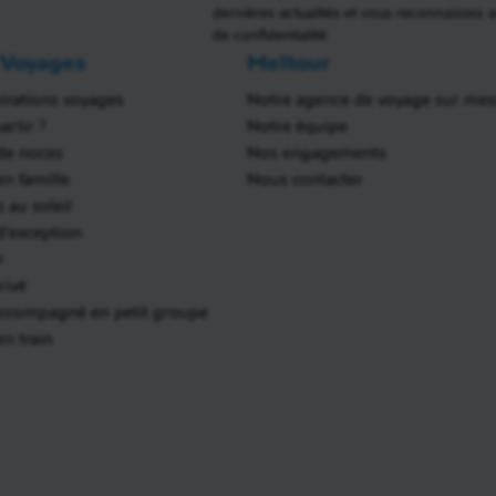
dernières actualités et vous reconnaissez 
de confidentialité
 Voyages
Meltour
irations voyages
Notre agence de voyage sur me
rtir ?
Notre équipe
de noces
Nos engagements
n famille
Nous contacter
 au soleil
'exception
r
rivé
accompagné en petit groupe
n train