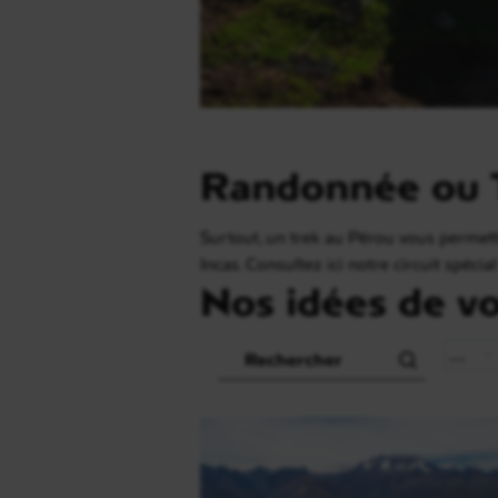
Randonnée ou T
Surtout, un trek au Pérou vous permett
Incas. Consultez ici notre circuit spéci
Nos idées de v
Recherche
Pays