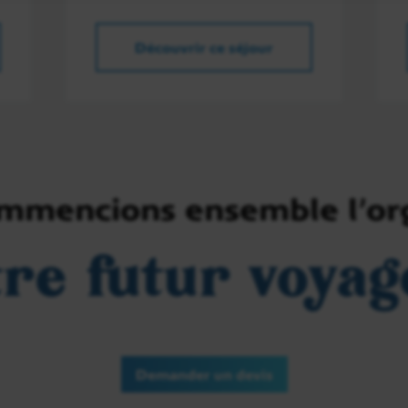
Découvrir ce séjour
ommencions ensemble l’or
tre futur voyag
Demander un devis