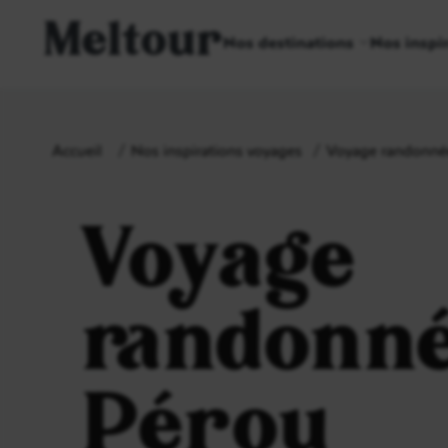
Meltour
Nos destinations
Nos inspi
Accueil
Nos inspirations voyages
Voyage randonnée
Voyage
randonn
Pérou