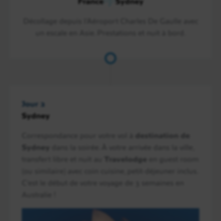
France
Sydney
Décollage depuis l’Aéroport Charles De Gaulle avec
un escale en Asie. Prestations et nuit à bord.
Jour 2
Sydney
Correspondance pour votre vol à
destination de
Sydney
dans la soirée. À votre arrivée dans la ville,
transfert libre et nuit au
Travelodge
en guest room
(ou similaire) avec coin cuisine, petit-déjeuner inclus.
C’est le début de votre voyage de 3 semaines en
Australie !