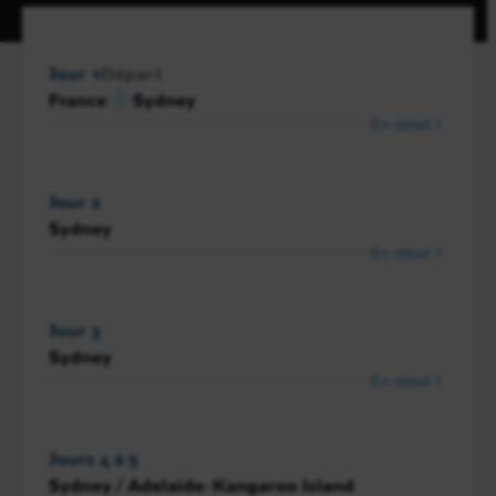
Jour 1
Départ
France
Sydney
En détail
Jour 2
Sydney
En détail
Jour 3
Sydney
En détail
Jours 4 à 5
Sydney / Adelaïde- Kangaroo Island