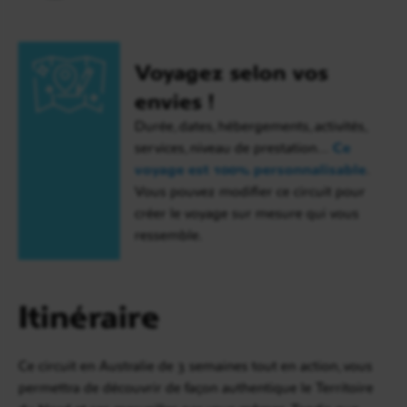
Voyagez selon vos
envies !
Durée, dates, hébergements, activités,
services, niveau de prestation…
Ce
voyage est 100% personnalisable
.
Vous pouvez modifier ce circuit pour
créer le voyage sur mesure qui vous
ressemble.
Itinéraire
Ce circuit en Australie de 3 semaines tout en action, vous
permettra de découvrir de façon authentique le Territoire