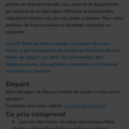
pour votre vol en direction d’
Adélaïde.
Prenez
adultes en chambre double, sous réserve de disponibilité
votre voiture et route jusqu’à
Cape Jervis
(environ
au moment de la réservation définitive et pouvant être
2 heures). Vous ferez ensuite la traversée en ferry
réajusté en fonction du taux du dollar australien. Pour votre
avec votre véhicule afin de rejoindre
Kangaroo
autotour de trois semaines en Australie, contactez un
Island.
Installation pour deux nuits au
The Fig
conseiller.
Tree B&B
(ou similaire) avec petit-déjeuner.
Le prix final de votre voyage sera celui de votre
L’établissement se trouve à 5 minutes à pied de la
devis. Il est susceptible de varier en fonction de vos
plage de Baudin
,
ses chambres sont toutes dotées
dates de départ, du délai de réservation, des
d’un balcon. Pendant ce séjour sur l‘ile, profitez des
hébergements, des activités souhaitées et d’autres
alentours de la plage de Baudin, Island beach et de
services sur mesure.
son parc National à la rencontre des kangourous et
Départ
wallabies. Vous allez être au coeur de la nature,
entouré d’une flore et d’une faune sauvage. Vous
Paris Aéroport de Roissy-Charles-de-Gaulle ou tout autre
pourrez également y pêcher, vous baignez à
aéroport.
proximité ou organiser un barbecue.
Contactez nous pour obtenir
un devis personnalisé
Ce prix comprend
Les vols aller-retour en classe économique Paris
Sydney –Cairns Paris Cathay pacific ou similaire