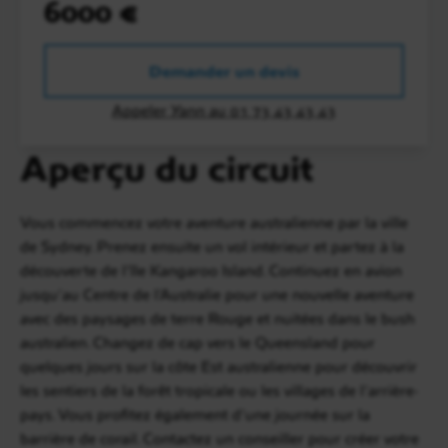
6000 €
Demander un devis
Appeler Yann au 01 73 43 43 43
Aperçu du circuit
Vous commencez votre aventure australienne par la ville
de Sydney. Prenez ensuite un vol intérieur et partez à la
découverte de l’île Kangaroo Island. Continuez en avion
jusqu’au Centre de l’Australie pour une nouvelle aventure
avec des paysages de terre Rouge et nuitées dans le bush
australien. Changez de cap vers le Queensland pour
quelques jours sur la côte Est australienne pour découvrir
les sentiers de la forêt tropicale ou les villages de l’arrière-
pays. Vous profitez également d’une journée sur la
barrière de corail. Contactez un conseiller pour créer votre