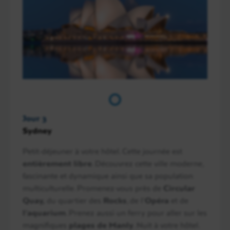
Jour 3
Sydney
Petit-déjeuner à votre hôtel. Cette journée est
entièrement libre
. Découvrez cette ville moderne,
fascinante et dynamique ainsi que sa population
multiculturelle. Promenez-vous près de
Circular
Quay,
du quartier des
Rocks
, de l’
Opéra
et de
l’aquarium
. Prenez aussi un ferry pour aller sur les
magnifiques
plages de Manly
. Nuit à votre hôtel.