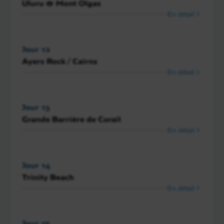
Uluru & Mont Olgas
En détail
Jour 12
Ayers Rock / Cairns
En détail
Jour 13
Grande Barrière de Corail
En détail
Jour 14
Trinity Beach
En détail
Jour 15