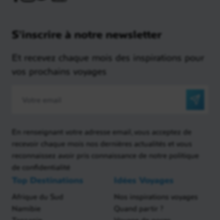
S'inscrire à notre newsletter
Et recevez chaque mois des inspirations pour
vos prochains voyages
Jour 14
Trinity Beach
Petit-déjeuner. Prenez en charge votre voiture de
En renseignant votre adresse email, vous acceptez de
location dans le centre-ville de Cairns et route vers
recevoir chaque mois nos dernières actualités et vous
Cape Tribulation
à bord de votre 4×4 SUV. Cette
reconnaissez avoir pris connaissance de notre politique
région est une bande de terre située dans le
Parc
de confidentialité
national de Daintree
. C’est un peu le bout du
Top Destinations
Idées Voyages
monde, le bout du nord du Queensland, là où la mer
et la forêt ne font qu’un, un endroit absolument
Afrique du Sud
Nos inspirations voyages
magique avec une plage de sable blanc, à perte de
Namibie
Quand partir ?
vue.
Tanzanie
Voyage de noces