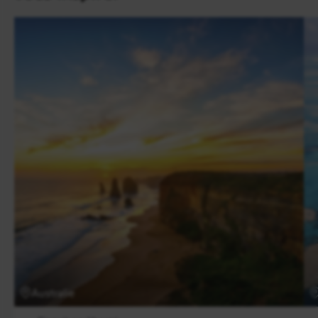
Australie commence par un petit-déjeuner. Remise
de votre voiture de location à l’aéroport d’Adélaïde.
À votre arrivée à
Alice Springs
, prenez en charge
votre 4×4 pour vous rendre à
Glen Helen.
Nuit au
Glen Helen Homestead Lodge.
Ce lodge typique de l’Outback australien, se situe au
cœur des Western McDonnell Ranges et dispose
d’une piscine. C’est une étape agréable en dehors
des sentiers battus.
Australie