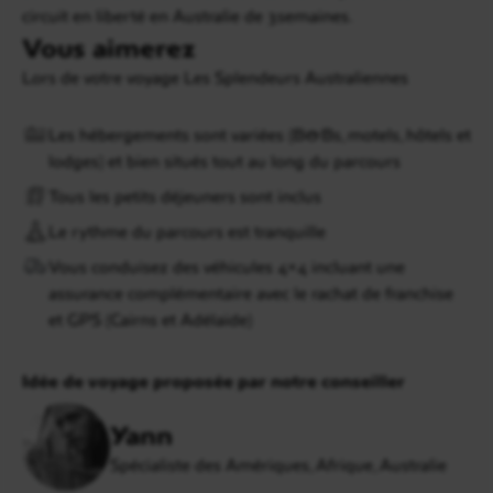
circuit en liberté en Australie de 3semaines.
Vous aimerez
Lors de votre voyage Les Splendeurs Australiennes
Les hébergements sont variées (B&Bs, motels, hôtels et
lodges) et bien situés tout au long du parcours
Tous les petits déjeuners sont inclus
Le rythme du parcours est tranquille
Vous conduisez des véhicules 4×4 incluant une
assurance complémentaire avec le rachat de franchise
et GPS (Cairns et Adélaïde)
Idée de voyage proposée par notre conseiller
Yann
Spécialiste des Amériques, Afrique, Australie