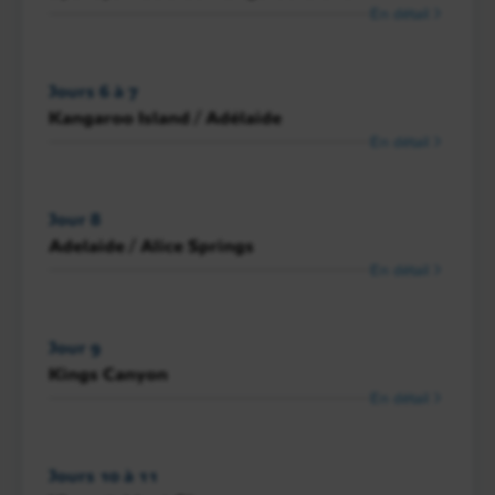
En détail
Jours 6 à 7
Kangaroo Island / Adélaide
En détail
Jour 8
Adelaide / Alice Springs
En détail
Jour 9
Kings Canyon
En détail
Jours 10 à 11