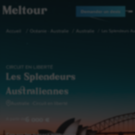
Meltour
Demander un devis
Accueil
Océanie - Australie
Australie
Les Splendeurs Au
CIRCUIT EN LIBERTÉ
Les Splendeurs
Australiennes
Australie
Circuit en liberté
6 000 €
A partir de
Cap sur les trésors australiens