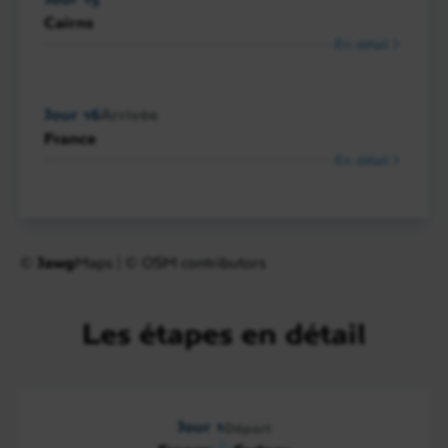
Cairns
En détail
Jour 16
Arrivée
France
En détail
©
Jawg
Maps
|
© OSM contributors
Les étapes en détail
Jour 1
Départ