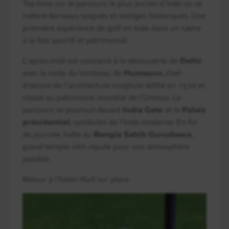
Tee-time sur le parcours le plus ancien d’Inde où se
mêlent fairways soignés et vestiges historiques. Une
première expérience de golf en Inde dans un cadre
à la fois sportif et patrimonial.
L’après-midi est consacré à la découverte de
Delhi
avec la visite du tombeau de
Humayun
, chef-
d’œuvre de l’architecture moghole édifié en 1570 et
classé au patrimoine mondial de l’Unesco. Le
parcours se poursuit devant
India Gate
et le
Palais
présidentiel
, symboles de l’Inde moderne. En fin
de journée, halte au
Bangla Sahib Gurudwara
,
grand temple sikh réputé pour son atmosphère
paisible.
Retour à l’hôtel. Nuit sur place.