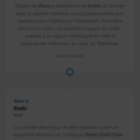
Départ de
Paris
à destination de
Delhi
. À l’arrivée
dans la capitale indienne, accueil personnalisé puis
transfert vers l’hôtel pour l’installation. Première
immersion dans l’atmosphère unique de l’Inde,
prélude à un séjour mêlant golf en Inde et
découvertes culturelles au cœur du Rajasthan.
Nuit à l’hôtel.
Jour 2
Delhi
Golf
La journée débute par le petit-déjeuner, avant un
départ en direction du mythique
Delhi Golf Club
.