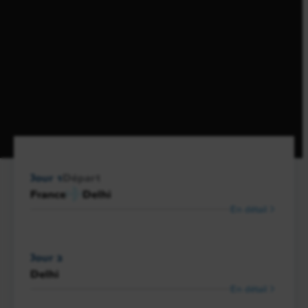
Jour 1
Départ
France
Delhi
En détail
Jour 2
Delhi
En détail