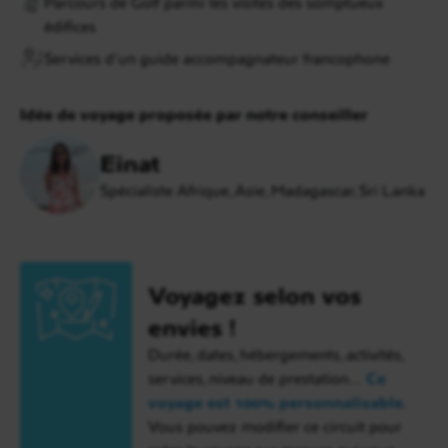
Parcours de Golf parmi les visites des somptueux
édifices
Services d’un guide accompagnateur francophone
Idée de voyage proposée par notre conseiller
Einat
Spécialiste Afrique, Asie, Madagascar, Sri Lanka
Voyagez selon vos
envies !
Durée, dates, hébergements, activités,
services, niveau de prestation…
Ce
voyage est 100% personnalisable
.
Vous pouvez modifier ce circuit pour