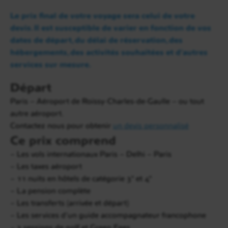
architectes britanniques, dont le
Parlement
et le
Le prix final de votre voyage sera celui de votre
Rashtrapati Bhawan
. Découverte ensuite du
devis. Il est susceptible de varier en fonction de vos
Qutub Minar
, impressionnant minaret des débuts
dates de départ, du délai de réservation, des
de l’époque afghane. À proximité, le mystérieux
hébergements, des activités souhaitées et d’autres
pilier de fer de 7,5 mètres intrigue par son
services sur mesure.
exceptionnelle résistance à la corrosion.
Départ
La journée s’achève par la visite du tombeau de
Humayun
, chef-d’œuvre moghol classé à l’Unesco,
Paris – Aéroport de Roissy-Charles-de-Gaulle – ou tout
puis par une halte apaisante au
Bangla Sahib
autre aéroport.
Gurudwara
, grand temple sikh de la capitale.
Contactez nous pour obtenir
un devis personnalisé
Temps libre en fin d’après-midi pour les derniers
Ce prix comprend
achats. Dîner et nuit à l’hôtel.
– Les vols internationaux Paris – Delhi – Paris
– Les taxes aéroport
– 11 nuits en hôtels de catégorie 3* et 4*
– La pension complète
– Les transferts (arrivée et départ)
– Les services d’un guide accompagnateur francophone
– 3 sessions de golf et Green Fees