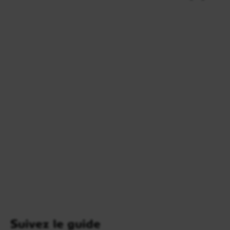
savourer l’atmosphère paisible du lieu.
Retour à l’hôtel en fin de journée. Nuit à l’hôtel.
Jour 6
Udaipur / Jodhpur
210 km - 4h
Départ dans la matinée en direction de
Ranakpur
,
Suivez le guide
à travers les paysages vallonnés du sud du