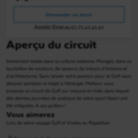
Demander un devis
Appeler Einat au 01 73 43 43 43
Aperçu du circuit
Immersion totale dans la culture indienne. Plongez dans ce
tourbillon de couleurs, de saveurs, de trésors d'histoire et
d'architectures. Sans laisser votre passion pour le Golf vous
dévorer pendant ce trajet à l'étranger. Meltour vous
propose ce circuit de Golf sur mesure en Inde, dans lequel
des demies journées de pratique de votre sport favori ont
été intégrées. A vos putters !
Vous aimerez
Lors de votre voyage Golf et Visites au Rajasthan