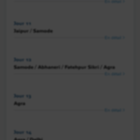
En détail
Jour 11
Jaipur / Samode
En détail
Jour 12
Samode / Abhaneri / Fatehpur Sikri / Agra
En détail
Jour 13
Agra
En détail
Jour 14
Agra / Delhi