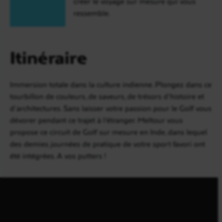
créer le voyage sur mesure qui vous
ressemble.
Itinéraire
Immersion totale dans la culture indienne. Plongez dans ce
tourbillon de couleurs, de saveurs, de trésors d’histoire et
d’architectures. Sans laisser votre passion pour le Golf vous
dévorer pendant ce trajet à l’étranger. Meltour vous
propose ce circuit de Golf sur mesure en Inde, dans lequel
des demies journées de pratique de votre sport favori ont
été intégrées. A vos putters !