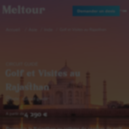
Meltour
Demander un devis
Accueil
Asie
Inde
Golf et Visites au Rajasthan
CIRCUIT GUIDÉ
Golf et Visites au
Rajasthan
Inde
Circuit guidé
4 290 €
A partir de
Parcourir le Rajasthan au rythme de séances de golf