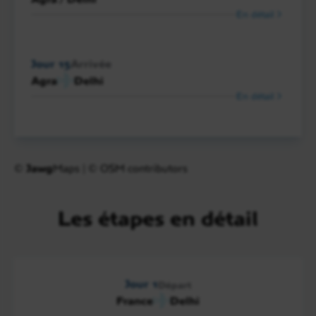
En détail
Jour 15
Arrivée
Agra
Delhi
En détail
©
Jawg
Maps
|
© OSM contributors
Les étapes en détail
Jour 1
Départ
France
Delhi