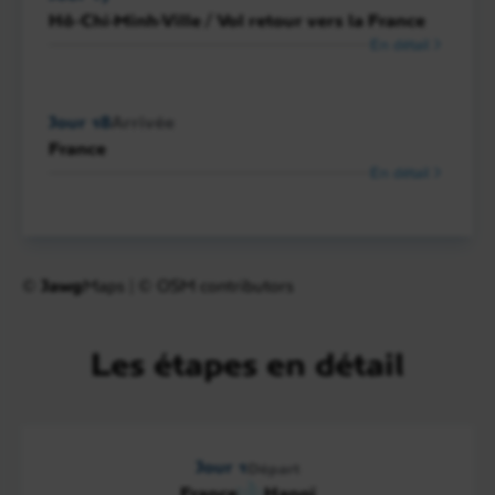
Hô-Chi-Minh-Ville / Vol retour vers la France
En détail
Jour 18
Arrivée
France
En détail
©
Jawg
Maps
|
© OSM contributors
Les étapes en détail
Jour 1
Départ
France
Hanoï