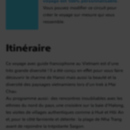
voyage est 100% personnalisable
.
Vous pouvez modifier ce circuit pour
créer le voyage sur mesure qui vous
ressemble.
Itinéraire
Ce voyage avec guide francophone au Vietnam est d’une
très grande diversité ! Il a été conçu en effet pour vous faire
découvrir le charme de Hanoï mais aussi la beauté et la
diversité des paysages vietnamiens lors d’un trek à Mai
Chau.
Au programme aussi : des rencontres inoubliables avec les
ethnies du nord du pays, une croisière sur la baie d’Halong,
les visites de villages authentiques comme à Hué et Hôi An
et, pour le côté farniente et détente : la plage de Nha Trang
avant de rejoindre la trépidante Saigon.