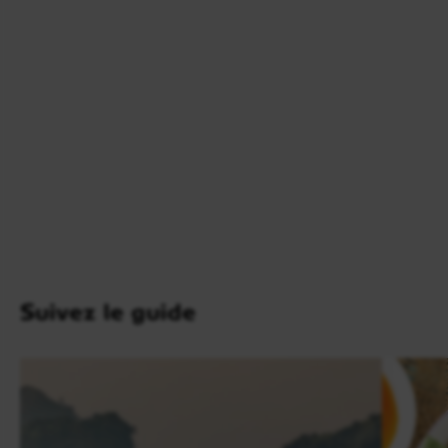
regagnerez en voiture la capitale Hanoi en fin de
journée.
Suivez le guide
Jour 9
Arrivée à Hué et Tour de la ville
Poursuite de votre circuit avec guide francophone
au Vietnam par
Hué
et transfert à votre hôtel. Vous
découvrirez l’ancienne capitale impériale en