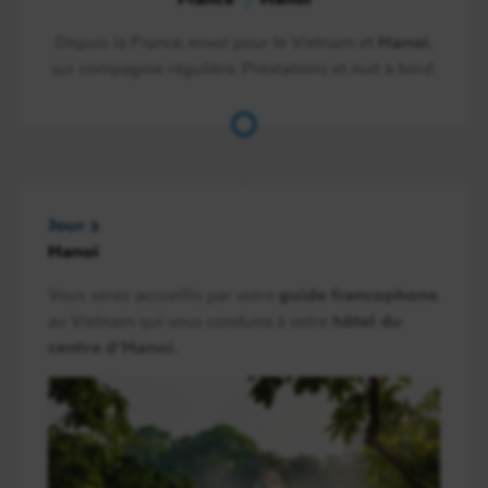
Depuis la France, envol pour le Vietnam et
Hanoï
,
sur compagnie régulière. Prestations et nuit à bord.
Jour 2
Hanoï
Vous serez accueillis par votre
guide francophone
au Vietnam qui vous conduira à votre
hôtel du
centre d’Hanoï.