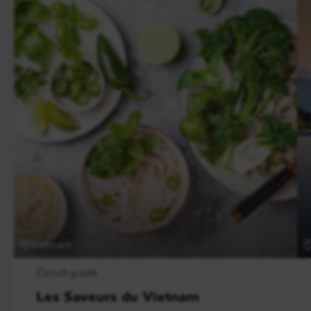
Jour 7
Hai Phong / Île de Cat Ba
Le matin, vous vous promènerez dans
Hai Phong
et visiterez le
Musée de la ville, la pagode Du
Hang et Hang Keng,
une fabrique de tapisseries.
Vous prendrez le ferry de 13 h pour rejoindre l
‘île
de Cat Ba
, principale
île de la baie d’Along.
Vous disposerez ensuite de temps libre pour vous
détendre sur la plage et vous préparer à la vie
nocturne et peut-être vous exercer au chant dans un
Vietnam
des nombreux karaokés de Cat Ba !
Circuit guidé
Les Saveurs du Vietnam