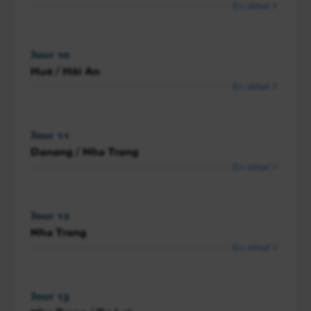
En détail
Jour 10
Hué / Hôi An
En détail
Jour 11
Danang / Nha Trang
En détail
Jour 12
Nha Trang
En détail
Jour 13