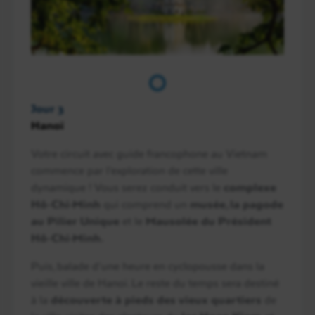
Jour 3
Hanoï
Votre circuit avec guide francophone au Vietnam
commence par l’exploration de cette ville
dynamique ! Vous serez conduit vers le
complexe
Hô-Chi-Minh
qui comprend un
musée, la pagode
au Pilier Unique
et le
Mausolée du Président
Hô-Chi-Minh.
Puis, balade d’une heure en cyclopousse dans la
vieille ville de Hanoï. Le reste du temps sera destiné
à la
découverte à pieds des vieux quartiers
de