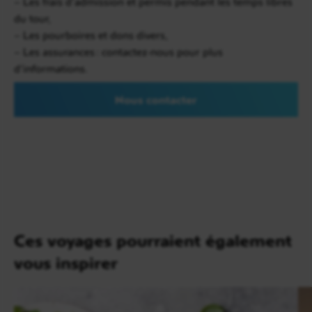
– Les frais d’admission et permis pendant les temps libres
du tour,
– Les pourboires et dons divers,
– Les assurances : contactez-nous pour plus
Jour 6
d’informations.
Mai Chau / Hai Phong
Baladez-vous encore un peu dans le village avant de
Nous contacter
poursuivre votre voyage avec guide francophone au
Vietnam. Route en direction de
Mai Chau.
L’après-midi, vous redescendrez vers la côte et serez
conduits vers la
ville portuaire de Hai Phong.
Ces voyages pourraient également
vous inspirer