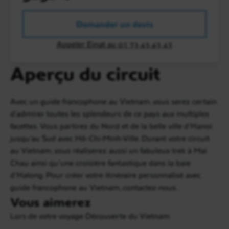
Demander un devis
Appeler Einat au 01 73 43 43 43
Aperçu du circuit
Avec un guide francophone au Vietnam, vous serez certain
d'admirer toutes les splendeurs de ce pays aux multiples
facettes. Vous partirez du Nord et de la belle ville d'Hanoï
jusqu'au Sud avec Hô-Chi-Minh-Ville. Durant votre circuit
au Vietnam, vous réaliserez aussi un fabuleux trek à Mai
Chau ainsi qu'une croisière fantastique dans la baie
d'Halong. Pour créer votre itinéraire personnalisé avec
guide francophone au Vietnam, contactez-nous.
Vous aimerez
Lors de votre voyage Découverte du Vietnam