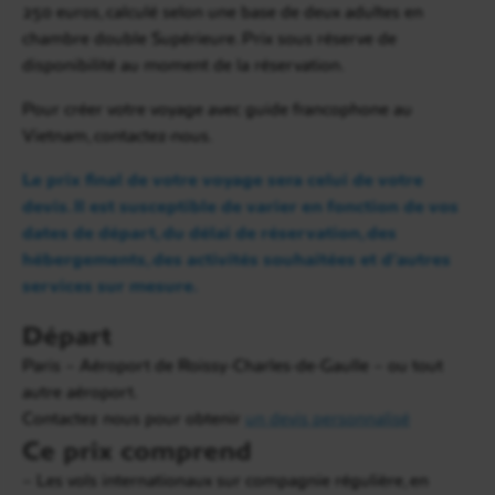
250 euros, calculé selon une base de deux adultes en
village de Sa Linh
. Vous commencerez alors une
chambre double Supérieure. Prix sous réserve de
marche vers le village de Hang Kia
, lieu de
disponibilité au moment de la réservation.
résidence de la tribu minoritaire H’mong.
Pour créer votre voyage avec guide francophone au
Le calme et les paysages verdoyants de ce site vous
Vietnam, contactez-nous.
laisseront sans doute des souvenirs inoubliables. Le
soir, vous serez les invités de la
minorité H’mong
Le prix final de votre voyage sera celui de votre
et vous passerez la
nuit dans leurs habitations
devis. Il est susceptible de varier en fonction de vos
traditionnelles.
dates de départ, du délai de réservation, des
hébergements, des activités souhaitées et d’autres
services sur mesure.
Départ
Paris – Aéroport de Roissy-Charles-de-Gaulle – ou tout
autre aéroport.
Contactez nous pour obtenir
un devis personnalisé
Ce prix comprend
– Les vols internationaux sur compagnie régulière, en