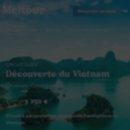
Meltour
Demander un devis
Accueil
Asie
Vietnam
Découverte du Vietnam
CIRCUIT GUIDÉ
Découverte du Vietnam
Vietnam
Circuit guidé
3 250 €
A partir de
Circuit à personnaliser avec guide francophone au
Vietnam