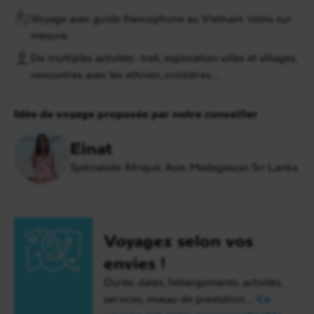
Voyage avec guide francophone au Vietnam 100% sur
mesure
De multiples activités : trek, exploration villes et villages,
rencontres avec les ethnies, croisières…
Idée de voyage proposée par notre conseiller
Einat
Spécialiste Afrique, Asie, Madagascar, Sri Lanka
Voyagez selon vos
envies !
Durée, dates, hébergements, activités,
services, niveau de prestation…
Ce