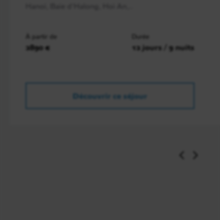
Hanoi, Baie d'Halong, Hoi An,..
À partir de
Durée
2890 €
12 jours / 9 nuits
Découvrir ce séjour
Jour 8
Île de Cat Ba / Hanoï / Hué en train de nuit
Embarquement, le matin, à bord d’un
bateau
Jonque Huong Hai
(capacitée maximale 16
personnes) pour
5 heures de croisière dans la
majestueuse Baie d’Halong
. A bord, vous
contemplerez, tout en dégustant des fruits de mer,
les fabuleux paysages d’îles.
Vous pourrez aussi vous adonner à la baignade.
L’après-midi, vous rejoindrez la ville d’Halong puis