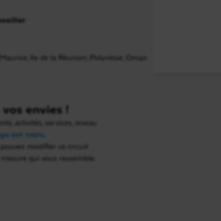
seiller
e Maurice, Ile de la Réunion, Polynésie, Oman
vos envies !
s, activités, services, niveau
ge est 100%
 pouvez modifier ce circuit
r mesure qui vous ressemble.