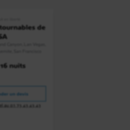
it en liberté
tournables de
USA
and Canyon, Lan Vegas,
semite, San Francisco
 16 nuits
der un devis
el au 01 73 43 43 43