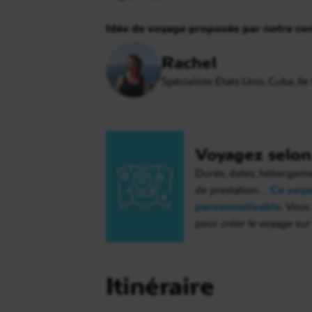
Idée de voyage proposée par notre con
Rachel
Spécialiste Etats-Unis, Cuba, Il
Voyagez selon 
Durée, dates, hébergement
de prestation…
Ce voya
personnalisable
. Vous
pour créer le voyage su
Itinéraire