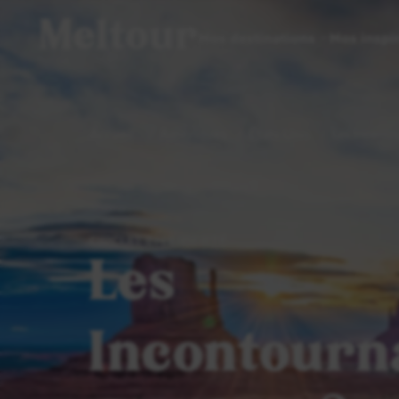
Meltour
Nos destinations
Nos inspi
Accueil
Amériques
États-Unis
Les Inconto
CIRCUIT EN LIBERTÉ
Les
Incontourn