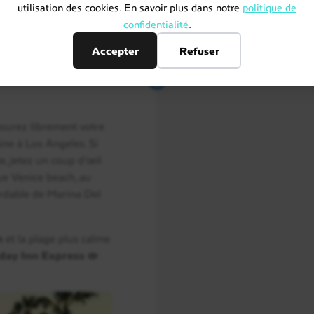
utilisation des cookies. En savoir plus dans notre
politique de
Jours 4 à 5
confidentialité
.
Lake Havasu City / Grand
Accepter
Refuser
Jours 6 à 7
Grand Canyon / Glen Can
vourez librement votre
ine à Los Angeles. Si
e, jetez un coup d’œil
que Venice beach, au
Jours 8 à 9
ordable de Marina Del
Glen Canyon / Zion Natio
h
et la plage plus calme
day Inn Express &
Jours 10 à 11
Zion National Park / Las 