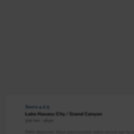
Jours 4 à 5
Lake Havasu City / Grand Canyon
370 km - 4h30
Petit déjeuner. Vous poursuivrez votre circuit sur la