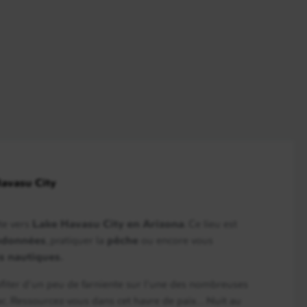
En détail
En détail
Havasu City
En détail
te vers
Lake Havasu City en Arizona
. Ce lieu est
ndonnées
, pratiquer la
pêche
ou encore vous
és nautiques.
fiter d’un peu de farniente sur l’une des nombreuses
En détail
ac. Ressourcez-vous dans cet havre de paix… Nuit au