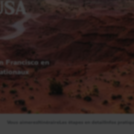
USA
n Francisco en
nationaux
Vous aimerez
Itinéraire
Les étapes en detail
Infos pratiq