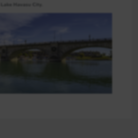
 Lake Havasu City.
En détail