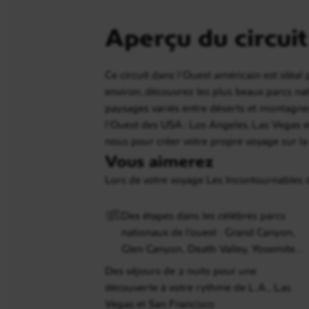
Aperçu du circuit
Ce circuit dans l'Ouest américain est idéal
environ, découvrez les plus beaux parcs na
paysages variés entre déserts et montagnes.
l'Ouest des USA : Los Angeles, Las Vegas e
nous pour créer votre propre voyage sur la
Vous aimerez
Lors de votre voyage Les Incontournables 
Des étapes dans les célèbres parcs
nationaux de l’ouest : Grand Canyon,
Glen Canyon, Death Valley, Yosemite…
Des séjours de 2 nuits pour une
découverte à votre rythme de L.A., Las
Vegas et San Francisco