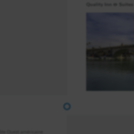
Quality Inn & Suites
Jour 18
Arrivée
France
 côte Ouest américaine