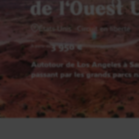
de l'Ouest 
États-Unis
Circuit en liberté
3 950 €
A partir de
Autotour de Los Angeles à Sa
passant par les grands parcs 