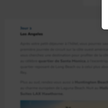
Jour 2
Los Angeles
Après votre petit-déjeuner à l’hôtel, vous pourrez sa
première journée de circuit sur la côte ouest américa
vous cherchez une destination pour profiter de la côt
au célèbre
quartier de Santa Monica
, à l’excentri
quartier reposant de Long Beach ou à celui plus ab
Rey.
Plus au sud, rendez-vous aussi à
Huntington Beac
au charme européen de Laguna Beach. Nuit au
Holi
Suites LAX Hawthorne.