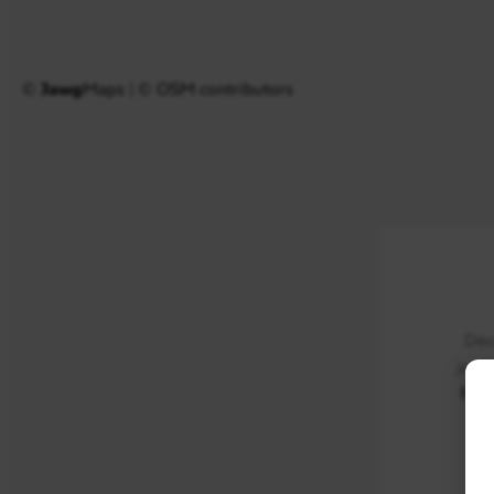
©
Jawg
Maps
|
© OSM contributors
Déc
journ
For