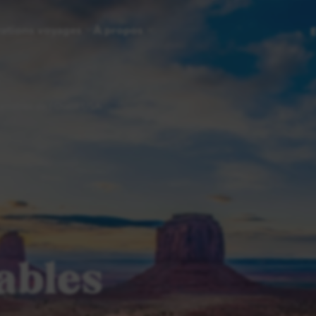
rations voyages
À propos
urnables de l'Ouest USA
ables