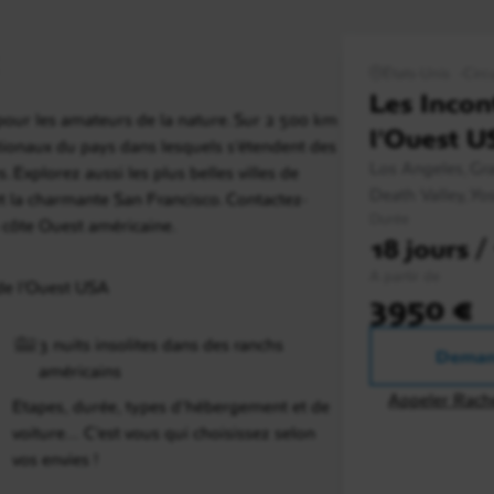
États-Unis
Circu
Les Incon
 pour les amateurs de la nature. Sur 2 500 km
l’Ouest 
tionaux du pays dans lesquels s'étendent des
Los Angeles, Gr
 Explorez aussi les plus belles villes de
Death Valley, Yo
t la charmante San Francisco. Contactez-
Durée
 côte Ouest américaine.
18 jours /
A partir de
de l’Ouest USA
3950 €
3 nuits insolites dans des ranchs
Deman
américains
Appeler Rach
Etapes, durée, types d’hébergement et de
voiture… C’est vous qui choisissez selon
vos envies !