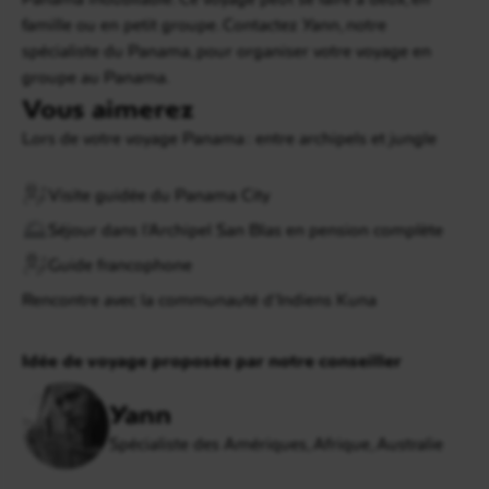
famille ou en petit groupe. Contactez Yann, notre
spécialiste du Panama, pour organiser votre voyage en
groupe au Panama.
Vous aimerez
Lors de votre voyage Panama : entre archipels et jungle
Visite guidée du Panama City
Séjour dans l’Archipel San Blas en pension complète
Guide francophone
Rencontre avec la communauté d’Indiens Kuna
Idée de voyage proposée par notre conseiller
Yann
Spécialiste des Amériques, Afrique, Australie