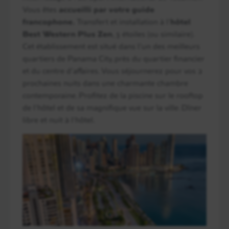
Vous êtes
accueilli par votre guide
francophone.
Transfert et installation à l’
hôtel
Best Western Plus Zen
, 3 étoiles (ou similaire).
Cet établissement est situé dans l’un des meilleurs
quartiers de Panama City, près du quartier financier
et du centre d’affaires. Vous séjournerez pour vos 2
prochaines nuits dans une charmante chambre
contemporaine. Profitez de la piscine sur le rooftop
de l’hôtel et de sa magnifique vue sur la ville. Dîner
libre et nuit à l’hôtel.