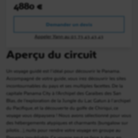
4880 €
Demander un devis
Appeler Yann au 01 73 43 43 43
Aperçu du circuit
Un voyage guidé est l’idéal pour découvrir le Panama.
Accompagné de votre guide, vous irez découvrir les sites
incontournables du pays et ses multiples facettes. De la
capitale Panama City à l’Archipel des Caraïbes des San
Blas, de l’exploration de la Jungle du Lac Gatun à l’archipel
du Pacifique, et la découverte du golfe de Chiriqui, ce
voyage vous dépaysera ! Nous avons sélectionné pour vous
des hébergements atypiques et charmants (bungalow sur
pilotis...), nuits pour rendre votre voyage en groupe au
Panama inoubliable. Ce voyage peut se faire à deux, en