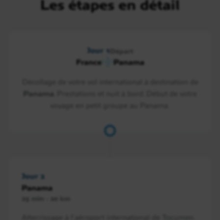
Les étapes en détail
Jour 1
Départ
France
Panama
Décollage de votre vol international à destination de
Panama
. Prestations et nuit à bord. Début de votre
voyage en petit groupe au Panama.
Jour 2
Panama
25 min - 20 km
Atterrissage à l’aéroport international de Tocumen.