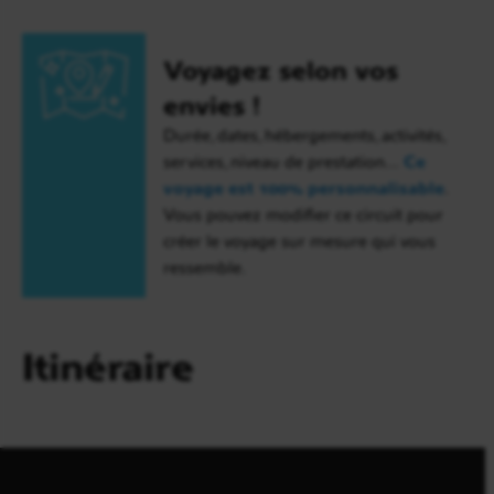
Voyagez selon vos
envies !
Durée, dates, hébergements, activités,
services, niveau de prestation…
Ce
voyage est 100% personnalisable
.
Vous pouvez modifier ce circuit pour
créer le voyage sur mesure qui vous
ressemble.
Itinéraire