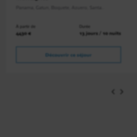
Panama, Gatun, Boquete, Azuero, Santa..
À partir de
Durée
4430 €
13 jours / 10 nuits
Découvrir ce séjour
Jour 6
San Blas / Panama / Jungle Lac Gatun
3h de route - 1h de bateau
Petit-déjeuner. Retour en bateau pour rejoindre la
terre ferme. Transfert en 4×4, type Lancruiser vers la
ville de Panama. Vous déjeunerez en ville. Votre
voyage en groupe au Panama prendra la direction