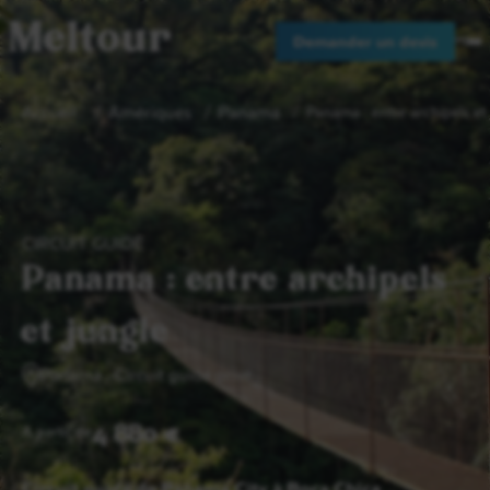
Meltour
Demander un devis
Accueil
Amériques
Panama
Panama : entre archipels et 
CIRCUIT GUIDÉ
Panama : entre archipels
et jungle
Panama
Circuit guidé privé
4 880 €
A partir de
Circuit guidé de Panama City à Boca Chica