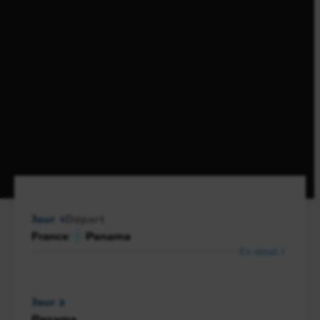
Jour 1
Départ
France
Panama
En détail
Jour 2
Panama