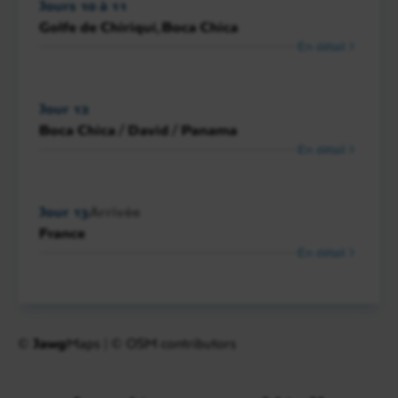
Jours 10 à 11
Golfe de Chiriquí, Boca Chica
En détail
Jour 12
Boca Chica / David / Panama
En détail
Jour 13
Arrivée
France
En détail
©
Jawg
Maps
|
© OSM contributors