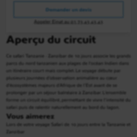
Demander un devis
Appeler Einat au 01 73 43 43 43
Aperçu du circuit
Ce safari Tanzanie - Zanzibar de 10 jours associe les grands
parcs du nord tanzanien aux plages de l’océan Indien dans
un itinéraire court mais complet. Le voyage débute par
plusieurs journées d’observation animalière au cœur
d’écosystèmes majeurs d’Afrique de l’Est avant de se
prolonger par un séjour balnéaire à Zanzibar. L’ensemble
forme un circuit équilibré, permettant de vivre l’intensité du
safari puis de ralentir naturellement au bord du lagon.
Vous aimerez
Lors de votre voyage Safari de 10 jours entre la Tanzanie et
Zanzibar