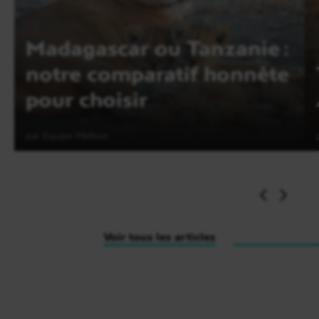
Zanzibar
(ou similaire).
Madagascar ou Tanzanie :
notre comparatif honnête
pour choisir
par Equipe Meltour
Lire l'article
Jours 8 à 9
Zanzibar
Voir tous les articles
La matinée s’ouvre sur le petit-déjeuner à l’hôtel.
Profitez de
2 journées libre
libres pour découvrir
pleinement de
Zanzibar
. Baignades dans le lagon,
moments de repos à l’ombre des palmiers ou