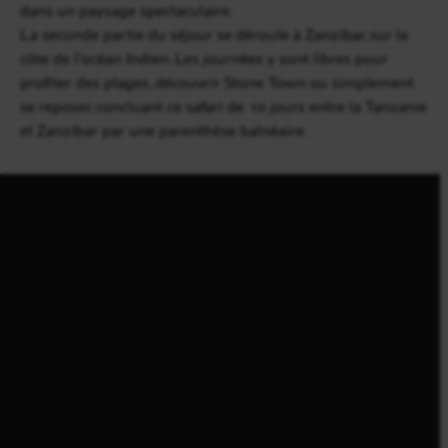
dans un paysage spectaculaire.
La seconde partie du séjour se déroule à Zanzibar, sur la
côte de l’océan Indien. Les journées y sont libres pour
profiter des plages, découvrir Stone Town ou simplement
se reposer, concluant ce safari de 10 jours entre la Tanzanie
et Zanzibar par une parenthèse balnéaire.