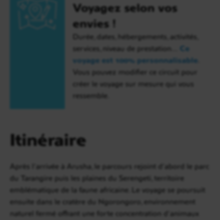
Voyagez selon vos
envies !
Durée, dates, hébergements, activités,
services, niveau de prestation…
Ce
voyage est 100% personnalisable
.
Vous pouvez modifier ce circuit pour
créer le voyage sur mesure qui vous
ressemble.
Itinéraire
Après l’arrivée à Arusha, le parcours rejoint d’abord le parc
du Tarangire puis les plaines du Serengeti, territoire
emblématique de la faune africaine. Le voyage se poursuit
ensuite dans le cratère du Ngorongoro, environnement
naturel fermé offrant une forte concentration d’animaux