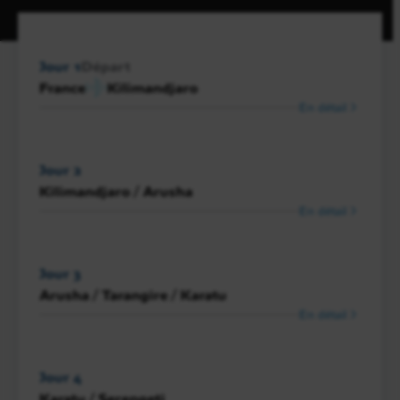
Jour 1
Départ
France
Kilimandjaro
En détail
Jour 2
Kilimandjaro / Arusha
En détail
Jour 3
Arusha / Tarangire / Karatu
En détail
Jour 4
Karatu / Serengeti