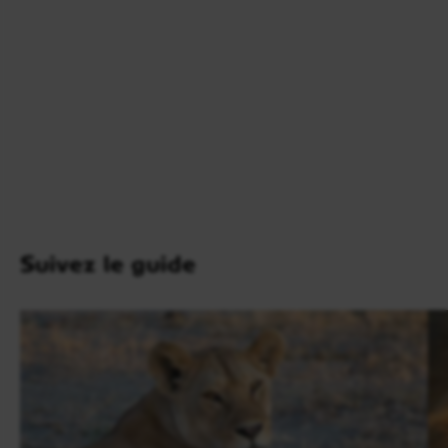
Jour 7
Karatu / Arusha / Zanzibar
Petit-déjeuner puis route vers
Arusha
avant de
rejoindre l’aéroport pour le vol à destination de
Zanzibar
. Accueil à l’arrivée et transfert vers la côte
nord-est de l’île.
Après les paysages de savane, l’ambiance change
Suivez le guide
complètement avec le sable blanc, les palmiers et les
eaux turquoise de l’océan Indien. La fin d’après-midi
reste libre pour se reposer, profiter de la plage ou
simplement savourer la douceur du littoral,
transition naturelle dans ce circuit Tanzanie –
Zanzibar de 10 jours.
Dîner libre et nuit à l’hôtel
Sunshine Bay