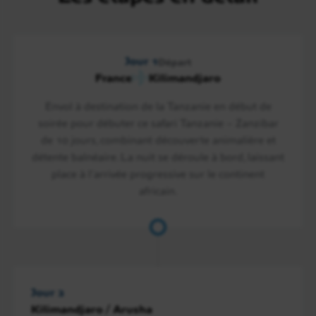
Jour 1
Départ
France
Kilimandjaro
Envol à destination de la Tanzanie en début de
soirée pour débuter ce safari Tanzanie – Zanzibar
de 10 jours, combinant découverte animalière et
détente balnéaire. La nuit se déroule à bord, laissant
place à l’arrivée progressive sur le continent
africain.
Jour 2
Kilimandjaro / Arusha