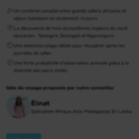
Un combiné complet entre grands safaris africains et
séjour balnéaire en seulement 10 jours
La découverte de trois écosystèmes majeurs du nord
tanzanien : Tarangire, Serengeti et Ngorongoro
Une extension plage idéale pour récupérer après les
journées de safari
Une forte probabilité d’observation animale grâce à la
diversité des parcs visités
Idée de voyage proposée par notre conseiller
Einat
Spécialiste Afrique, Asie, Madagascar, Sri Lanka