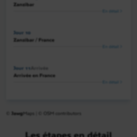
Zanzibar
En détail
Jour 10
Zanzibar / France
En détail
Jour 11
Arrivée
Arrivée en France
En détail
©
Jawg
Maps
|
© OSM contributors
Les étapes en détail