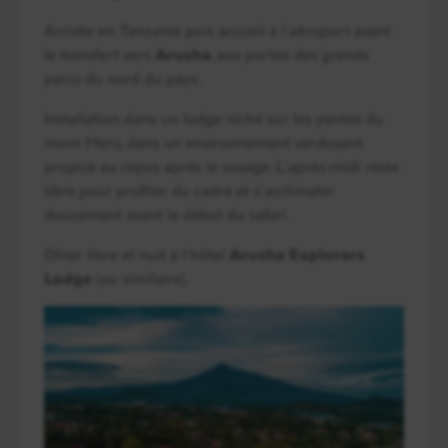
Arrivée en Tanzanie puis accueil à l’aéroport avant
le transfert vers
Arusha
, aux portes des grands
parcs du nord du pays.
Installation dans un lodge niché sur les pentes du
mont Meru, dans un environnement verdoyant
propice au repos après le voyage. L’après-midi reste
libre pour profiter du cadre et s’acclimater
doucement avant le début du safari.
Dîner libre et nuit à l’hôtel
Arusha Explorers
Lodge
(ou similaire).