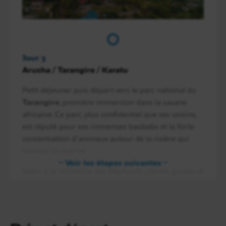
Jour 3
Arusha / Tarangire / Karatu
Petit-déjeuner puis départ vers le parc national du
Tarangire
, première immersion dans la savane
africaine. Ce parc, plus confidentiel que ses voisins,
est réputé pour ses immenses baobabs et la forte
concentration d’animaux autour de la rivière qui
traverse la réserve.
Voir les étapes suivantes
Safari à la recherche des éléphants, zèbres, girafes et
antilopes qui fréquentent ces plaines ouvertes,
souvent accompagnés de nombreux oiseaux et
parfois de félins. Déjeuner dans le parc avant de
poursuivre la route vers les hautes terres