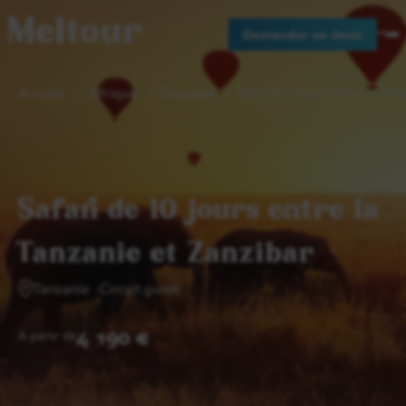
Meltour
Demander un devis
Accueil
Afrique
Tanzanie
Safari de 10 jours entre la Tan
Safari de 10 jours entre la
Tanzanie et Zanzibar
Tanzanie
Circuit guidé
4 190 €
A partir de