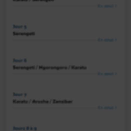
En détail
Jour 5
Serengeti
En détail
Jour 6
Serengeti / Ngorongoro / Karatu
En détail
Jour 7
Karatu / Arusha / Zanzibar
En détail
Jours 8 à 9