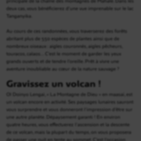
principale de la chaîne des montagnes de Mahale. Dans les
deux cas, vous bénéficierez d’une vue imprenable sur le lac
Tanganyika.
Au cours de ces randonnées, vous traverserez des forêts
abritant plus de 550 espèces de plantes ainsi que de
nombreux oiseaux : aigles couronnés, aigles pêcheurs,
touracos, calaos… C’est le moment de garder les yeux
grands ouverts et de tendre l’oreille. Prêt à vivre une
aventure inoubliable au cœur de la nature sauvage ?
Gravissez un volcan !
Ol Doinyo Lengai, « La Montagne de Dieu » en maasaï, est
un volcan encore en activité. Ses paysages lunaires sauront
vous surprendre et vous donneront l’impression d’être sur
une autre planète. Dépaysement garanti ! En environ
quatre heures, vous effectuerez l’ascension et la descente
de ce volcan, mais la plupart du temps, on vous proposera
de passer une nuit en tente au sommet. C’est l’occasion