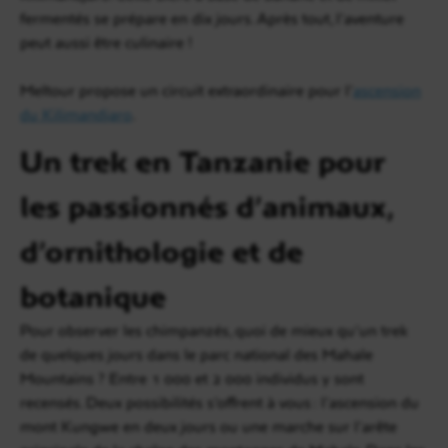
fermentés se prépare en dix jours. Après tout, l’aventure
peut aussi être culinaire !
Meltour propose un circuit extraordinaire pour l’
ascension
du Kilimandjaro
.
Un trek en Tanzanie pour
les passionnés d’animaux,
d’ornithologie et de
botanique
Pour observer les chimpanzés, quoi de mieux qu’un trek
de quelques jours dans le parc national des Mahale
Mountains ? Entre 1 000 et 2 000 individus y sont
recensés. Deux possibilités s’offrent à vous : l’ascension du
mont Kungwe en deux jours ou une marche sur l’arête