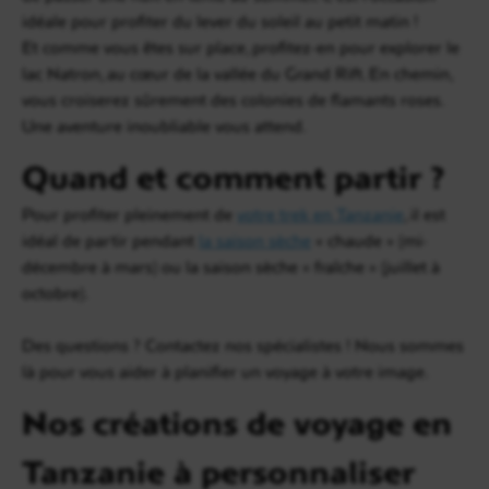
idéale pour profiter du lever du soleil au petit matin !
Et comme vous êtes sur place, profitez-en pour explorer le
lac Natron, au cœur de la vallée du Grand Rift. En chemin,
vous croiserez sûrement des colonies de flamants roses.
Une aventure inoubliable vous attend.
Quand et comment partir ?
Pour profiter pleinement de
votre trek en Tanzanie
, il est
idéal de partir pendant
la saison sèche
« chaude » (mi-
décembre à mars) ou la saison sèche « fraîche » (juillet à
octobre).
Des questions ? Contactez nos spécialistes ! Nous sommes
là pour vous aider à planifier un voyage à votre image.
Nos créations de voyage en
Tanzanie à personnaliser