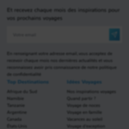
Et recevez chaque mois des inspirations pour
vos prochains voyages
En renseignant votre adresse email, vous acceptez de
recevoir chaque mois nos dernières actualités et vous
reconnaissez avoir pris connaissance de notre politique
de confidentialité
Top Destinations
Idées Voyages
Afrique du Sud
Nos inspirations voyages
Namibie
Quand partir ?
Tanzanie
Voyage de noces
Argentine
Voyage en famille
Canada
Vacances au soleil
États-Unis
Voyage d'exception