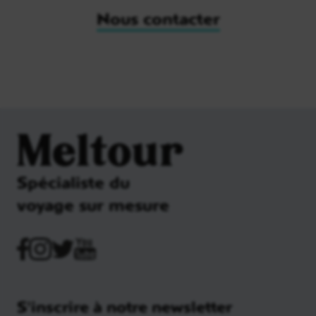
Nous contacter
Meltour
Spécialiste du
voyage sur mesure
S'inscrire à notre newsletter