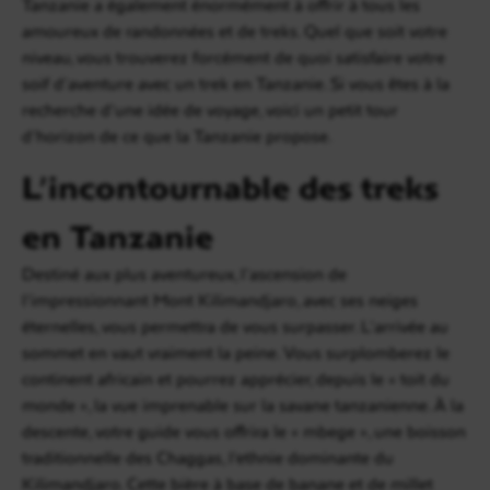
Tanzanie a également énormément à offrir à tous les
amoureux de randonnées et de treks. Quel que soit votre
niveau, vous trouverez forcément de quoi satisfaire votre
soif d’aventure avec un trek en Tanzanie. Si vous êtes à la
recherche d’une idée de voyage, voici un petit tour
d’horizon de ce que la Tanzanie propose.
L’incontournable des treks
en Tanzanie
Destiné aux plus aventureux, l’ascension de
l’impressionnant Mont Kilimandjaro, avec ses neiges
éternelles, vous permettra de vous surpasser. L’arrivée au
sommet en vaut vraiment la peine. Vous surplomberez le
continent africain et pourrez apprécier, depuis le « toit du
monde », la vue imprenable sur la savane tanzanienne. À la
descente, votre guide vous offrira le « mbege », une boisson
traditionnelle des Chaggas, l’ethnie dominante du
Kilimandjaro. Cette bière à base de banane et de millet