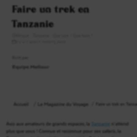
Faire un trek en
Tanzanie
Afrique
Tanzanie
Que voir ? Que faire ?
il y a 1 ans11 mois15 jours
Ecrit par
Equipe Meltour
Accueil
Le Magazine du Voyage
Faire un trek en Tanza
Avis aux amateurs de grands espaces, la
Tanzanie
n’attend
plus que vous ! Connue et reconnue pour ses safaris, la