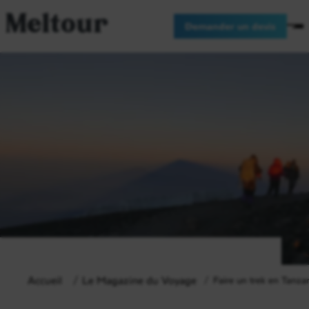
Meltour
Demander un devis
Accueil
Le Magazine du Voyage
Faire un trek en Tanza