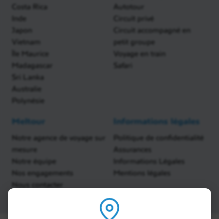
Costa Rica
Autotour
Inde
Circuit privé
Japon
Circuit accompagné en
Vietnam
petit groupe
Île Maurice
Voyage en train
Madagascar
Safari
Sri Lanka
Australie
Polynésie
Meltour
Informations légales
Notre agence de voyage sur
Politique de confidentialité
mesure
Assurances
Notre équipe
Informations Légales
Nos engagements
Mentions légales
Nous contacter