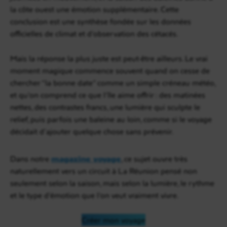
la côte ouest une émotion supplémentaire. Cette
conclusion est une synthèse fondée sur les données
officielles de climat et d’observation des cétacés.
Mais la réponse la plus juste est peut-être ailleurs. Le vrai
moment magique commence souvent quand on cesse de
chercher “la bonne date” comme un simple créneau météo,
et qu’on comprend ce que l’île aime offrir : des matinées
nettes, des contrastes francs, une lumière qui sculpte le
relief, puis parfois une baleine au loin, comme si le voyage
décidait d’ajouter quelque chose sans prévenir.
Dans notre
magazine voyage
, ce sujet ouvre très
naturellement vers un circuit à La Réunion pensé non
seulement selon la saison, mais selon la lumière, le rythme
et le type d’émotion que l’on veut vraiment vivre.
Créer mon voyage