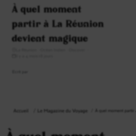
À quel moment
partir à La Réunion
devient magique
La Réunion
Océan Indien
Discover
il y a 4 mois18 jours
Ecrit par
Accueil
Le Magazine du Voyage
À quel moment partir