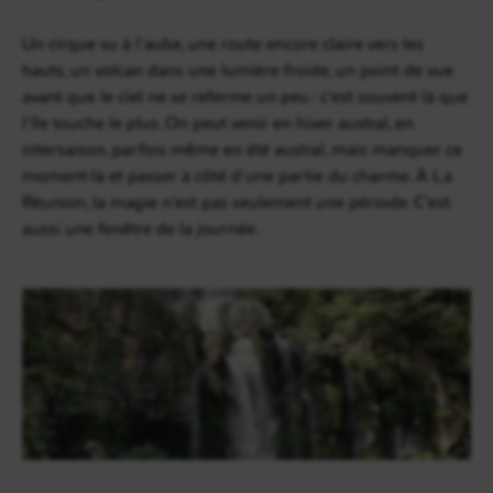
Un cirque vu à l’aube, une route encore claire vers les
hauts, un volcan dans une lumière froide, un point de vue
avant que le ciel ne se referme un peu : c’est souvent là que
l’île touche le plus. On peut venir en hiver austral, en
intersaison, parfois même en été austral, mais manquer ce
moment-là et passer à côté d’une partie du charme. À La
Réunion, la magie n’est pas seulement une période. C’est
aussi une fenêtre de la journée.