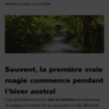
devient soudain plus lisible.
Souvent, la première vraie
magie commence pendant
l’hiver austral
C’est généralement entre
mai et octobre
que beaucoup
de voyageurs sentent l’île au plus juste. Le site officiel de