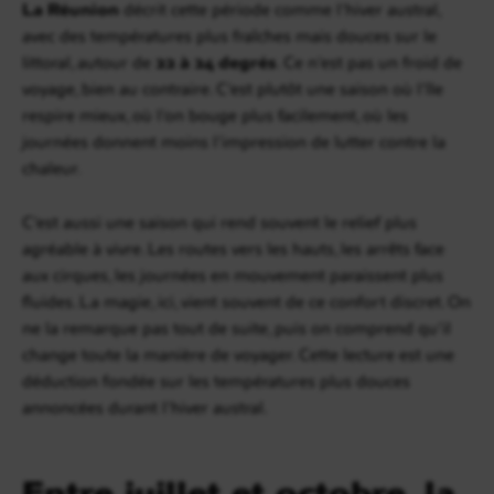
La Réunion
décrit cette période comme l’hiver austral,
avec des températures plus fraîches mais douces sur le
littoral, autour de
22 à 24 degrés
. Ce n’est pas un froid de
voyage, bien au contraire. C’est plutôt une saison où l’île
respire mieux, où l’on bouge plus facilement, où les
journées donnent moins l’impression de lutter contre la
chaleur.
C’est aussi une saison qui rend souvent le relief plus
agréable à vivre. Les routes vers les hauts, les arrêts face
aux cirques, les journées en mouvement paraissent plus
fluides. La magie, ici, vient souvent de ce confort discret. On
ne la remarque pas tout de suite, puis on comprend qu’il
change toute la manière de voyager. Cette lecture est une
déduction fondée sur les températures plus douces
annoncées durant l’hiver austral.
Entre juillet et octobre, la