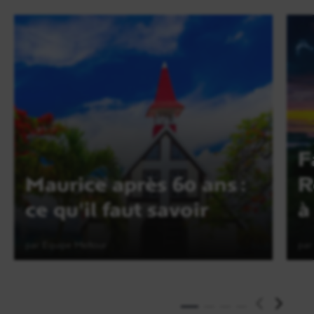
F
Maurice après 60 ans :
R
ce qu'il faut savoir
à
par Equipe Meltour
par
Lire l'article