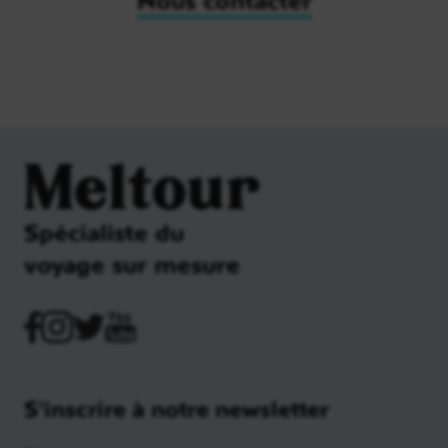
Meltour
Spécialiste du
voyage sur mesure
S'inscrire à notre newsletter