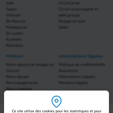
Inde
Circuit privé
Japon
Circuit accompagné en
Vietnam
petit groupe
Île Maurice
Voyage en train
Madagascar
Safari
Sri Lanka
Australie
Polynésie
Meltour
Informations légales
Notre agence de voyage sur
Politique de confidentialité
mesure
Assurances
Notre équipe
Informations Légales
Nos engagements
Mentions légales
Nous contacter
Ce site utilise des cookies pour les statistiques et pour