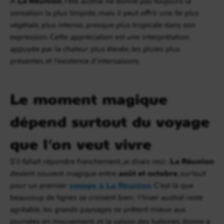
À
La Réunion
, l’été austral ne donne pas toujours la
sensation la plus limpide, mais il peut offrir une île plus
végétale, plus intense, presque plus tropicale dans son
expression. Cette appréciation est une interprétation
appuyée par la chaleur plus élevée, les pluies plus
présentes et l’existence d’intersaisons.
Le moment magique
dépend surtout du voyage
que l’on veut vivre
S’il fallait répondre franchement, je dirais ceci :
La Réunion
devient souvent magique entre
août et octobre
, surtout
pour un premier
voyage à La Réunion
. C’est là que
beaucoup de lignes se croisent bien : l’hiver austral reste
agréable, les grands paysages se prêtent mieux aux
journées en mouvement, et la saison des baleines donne à