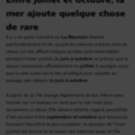
mer ajoute quelque chose
de rare
Il y a un autre moment où
La Réunion
devient
particulièrement forte : quand les baleines à bosse sont de
retour. Le site officiel indique qu’elles sont observables
pendant l’hiver austral, de
juin à octobre
, et précise que la
saison commence officiellement en
juillet
. Il souligne aussi
que la côte ouest est le lieu privilégié pour assister au
passage des cétacés de
juin à octobre
.
À partir de là, l’île change légèrement de ton. Même sans
monter sur un bateau, on sent que la mer n’est plus
seulement un décor. Elle devient attente, regard, possibilité.
C’est souvent entre
septembre et octobre
que beaucoup
trouvent l’équilibre le plus troublant : la douceur de l’hiver
austral est encore là, la saison des baleines aussi, et l’île