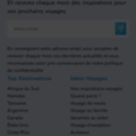
Et recevez chaque mois des inspirations pour
vos prochains voyages
En renseignant votre adresse email, vous acceptez de
recevoir chaque mois nos dernières actualités et vous
reconnaissez avoir pris connaissance de notre politique
de confidentialité
Top Destinations
Idées Voyages
Afrique du Sud
Nos inspirations voyages
Namibie
Quand partir ?
Tanzanie
Voyage de noces
Argentine
Voyage en famille
Canada
Vacances au soleil
États-Unis
Voyage d'exception
Costa Rica
Autotour