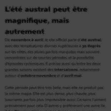
L’été austral peut être
magnifique, mais
autrement
De
novembre à avril
, le site officiel parle d’
été austral
,
avec des températures diurnes supérieures à
30 degrés
sur les côtes, des pluies parfois marquées mais souvent
concentrées sur de courtes périodes, et la possibilité
d’épisodes cycloniques. Il précise aussi qu’entre les deux
grandes saisons existent des
intersaisons
, notamment
autour d’
octobre-novembre
et d’
avril-mai
.
Cette période peut être très belle, mais elle ne produit pas
la même magie. Elle est plus dense, plus chaude, plus
luxuriante, parfois plus imprévisible aussi. Certains l’aiment
précisément pour cela. D’autres y préféreront une autre île.