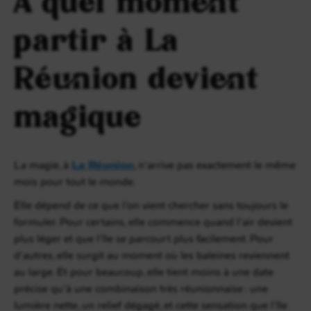
À quel moment
partir à La
Réunion devient
magique
La magie, à
La Réunion
, n’arrive pas exactement le même
mois pour tout le monde.
Elle dépend de ce que l’on vient chercher sans toujours le
formuler. Pour certains, elle commence quand l’air devient
plus léger et que l’île se parcourt plus facilement. Pour
d’autres, elle surgit au moment où les baleines reviennent
au large. Et pour beaucoup, elle tient moins à une date
précise qu’à une combinaison très réunionnaise : une
lumière nette, un relief dégagé, et cette sensation que l’île