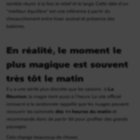
semble réunir à la fois le relief et le large. Cette idée d’un
“meilleur équilibre” est une inférence à partir du
chevauchement entre hiver austral et présence des
baleines.
En réalité, le moment le
plus magique est souvent
très tôt le matin
Il y a une vérité plus discrète que les saisons : à
La
Réunion
, la magie tient aussi à l’heure. Le site officiel
consacré à la randonnée rappelle que les nuages peuvent
recouvrir les sommets
dès 11 heures du matin
et
recommande donc de partir tôt pour profiter des grands
paysages.
Cela change beaucoup de choses.