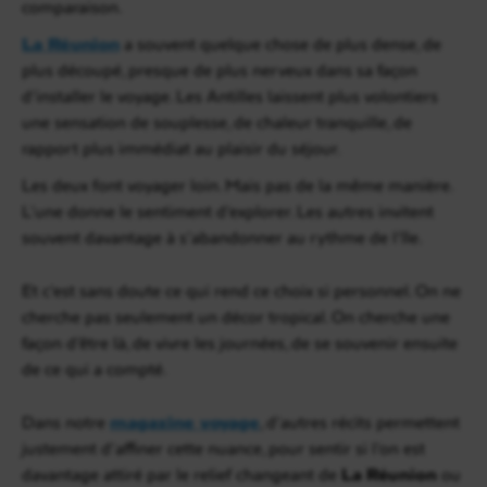
comparaison.
La Réunion
a souvent quelque chose de plus dense, de
plus découpé, presque de plus nerveux dans sa façon
d’installer le voyage. Les Antilles laissent plus volontiers
une sensation de souplesse, de chaleur tranquille, de
rapport plus immédiat au plaisir du séjour.
Les deux font voyager loin. Mais pas de la même manière.
L’une donne le sentiment d’explorer. Les autres invitent
souvent davantage à s’abandonner au rythme de l’île.
Et c’est sans doute ce qui rend ce choix si personnel. On ne
cherche pas seulement un décor tropical. On cherche une
façon d’être là, de vivre les journées, de se souvenir ensuite
de ce qui a compté.
Dans notre
magazine voyage
, d’autres récits permettent
justement d’affiner cette nuance, pour sentir si l’on est
davantage attiré par le relief changeant de
La Réunion
ou