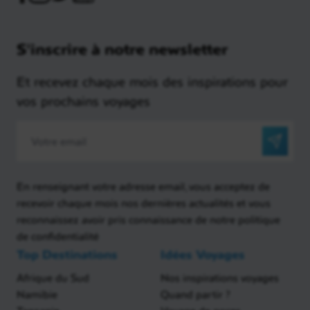
S'inscrire à notre newsletter
Et recevez chaque mois des inspirations pour
vos prochains voyages
En renseignant votre adresse email, vous acceptez de
recevoir chaque mois nos dernières actualités et vous
reconnaissez avoir pris connaissance de notre politique
de confidentialité
Top Destinations
Idées Voyages
Afrique du Sud
Nos inspirations voyages
Namibie
Quand partir ?