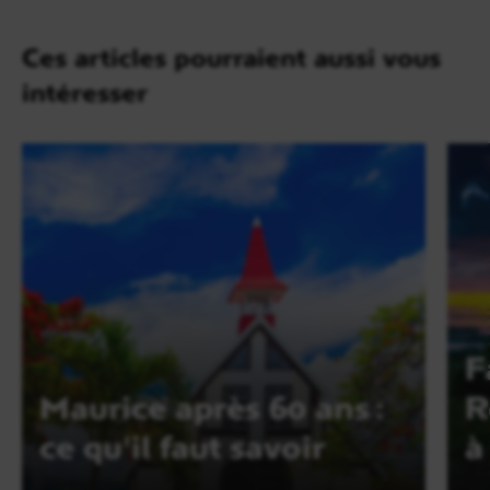
Ces articles pourraient aussi vous
intéresser
F
Maurice après 60 ans :
R
ce qu'il faut savoir
à