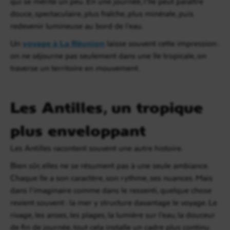
qui se mérite un peu. En une journée, l’île peut paraître
douce, spectaculaire, plus fraîche, plus minérale, puis
redevenir lumineuse au bord de l’eau.
Un
voyage à La Réunion
laisse souvent cette impression :
on ne séjourne pas seulement dans une île tropicale, on
traverse un territoire en mouvement.
Les Antilles, un tropique
plus enveloppant
Les Antilles racontent souvent une autre histoire.
Bien sûr, elles ne se résument pas à une seule ambiance.
Chaque île a son caractère, son rythme, ses nuances. Mais
dans l’imaginaire comme dans le ressenti, quelque chose
revient souvent : la mer y structure davantage le voyage. Le
rivage, les anses, les plages, la lumière sur l’eau, la douceur
de fin de journée, tout cela installe un cadre plus continu.