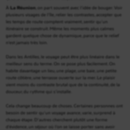
À
La Réunion
, on part souvent avec l’idée de bouger. Voir
plusieurs visages de l’île, relier les contrastes, accepter que
les temps de route comptent vraiment, sentir qu’un
itinéraire se construit. Même les moments plus calmes
gardent quelque chose de dynamique, parce que le relief
n’est jamais très loin.
Dans les Antilles, le voyage peut être plus linéaire dans le
meilleur sens du terme. On se pose plus facilement. On
habite davantage un lieu, une plage, une baie, une petite
route côtière, une terrasse ouverte sur la mer. Le plaisir
vient moins du contraste brutal que de la continuité, de la
douceur, du rythme qui s’installe.
Cela change beaucoup de choses. Certaines personnes ont
besoin de sentir qu’un voyage avance, varie, surprend à
chaque étape. D’autres cherchent plutôt une forme
d’évidence, un séjour où l’on se laisse porter sans avoir