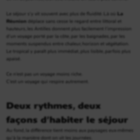
Le séjour s’y vit souvent avec plus de fluidité. Là où
La
Réunion
déplace sans cesse le regard entre littoral et
hauteurs, les Antilles donnent plus facilement l’impression
d’un voyage porté par la côte, par les baignades, par les
moments suspendus entre chaleur, horizon et végétation.
Le tropical y paraît plus immédiat, plus lisible, parfois plus
apaisé.
Ce n’est pas un voyage moins riche.
C’est un voyage qui respire autrement.
Deux rythmes, deux
façons d’habiter le séjour
Au fond, la différence tient moins aux paysages eux-mêmes
qu’à la manière dont on vit les journées.