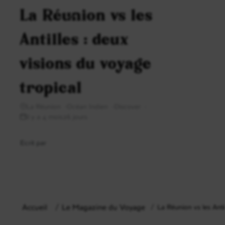
La Réunion vs les
Antilles : deux
visions du voyage
tropical
La Réunion
Océan Indien
Discover
il y a 4 mois26 jours
Ecrit par
Accueil
Le Magazine du Voyage
La Réunion vs les Antil