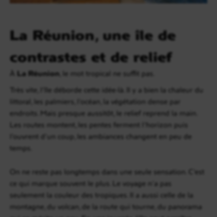
La Réunion, une île de
contrastes et de relief
À
La Réunion
, le mot tropical ne suffit pas.
Très vite, l’île déborde cette idée-là. Il y a bien la chaleur du
littoral, les palmiers, l’océan, la végétation dense par
endroits. Mais presque aussitôt, le relief reprend la main.
Les routes montent, les pentes ferment l’horizon puis
l’ouvrent d’un coup, les ambiances changent en peu de
temps.
On ne reste pas longtemps dans une seule sensation. C’est
ce qui marque souvent le plus. Le voyage n’a pas
seulement la couleur des tropiques. Il a aussi celle de la
montagne, du volcan, de la route qui tourne, du panorama