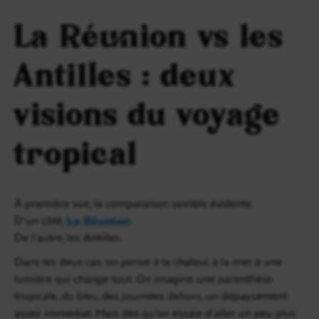
La Réunion vs les
Antilles : deux
visions du voyage
tropical
À première vue, la comparaison semble évidente.
D’un côté,
La Réunion
.
De l’autre, les Antilles.
Dans les deux cas, on pense à la chaleur, à la mer, à une
lumière qui change tout. On imagine une parenthèse
tropicale, du bleu, des journées dehors, un dépaysement
assez immédiat. Mais dès qu’on essaie d’aller un peu plus