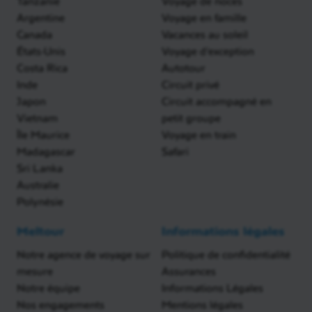
Tanzanie
Voyage de noces
Argentine
Voyage en famille
Canada
Vacances au soleil
États-Unis
Voyage d'exception
Costa Rica
Autotour
Inde
Circuit privé
Japon
Circuit accompagné en
Vietnam
petit groupe
Île Maurice
Voyage en train
Madagascar
Safari
Sri Lanka
Australie
Polynésie
Meltour
Informations légales
Notre agence de voyage sur
Politique de confidentialité
mesure
Assurances
Notre équipe
Informations Légales
Nos engagements
Mentions légales