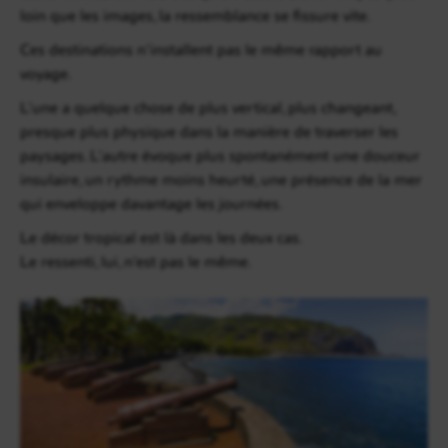
loin que les images, la ressemblance se fissure vite.
Ces destinations n’installent pas le même rapport au
voyage.
L’une a quelque chose de plus vertical, plus changeant,
presque plus physique dans la manière de traverser les
paysages. L’autre évoque plus spontanément une douceur
insulaire, un rythme moins heurté, une présence de la mer
qui enveloppe davantage les journées.
Le décor tropical est là dans les deux cas.
Le ressenti, lui, n’est pas le même.