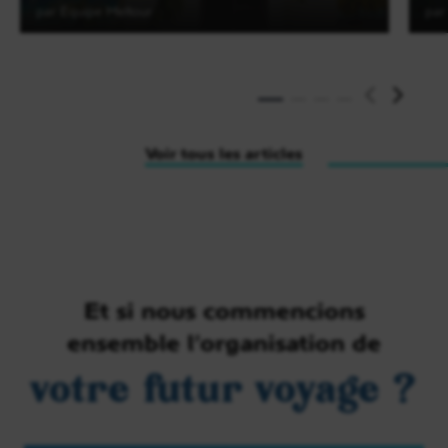
par Equipe Meltour
par
Lire l'article
Voir tous les articles
Et si nous commencions
ensemble l’organisation de
votre futur voyage ?