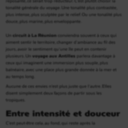
reposante, ce serait trop réducteur. C’est plutôt choisir la
tonalité générale du voyage. Une tonalité plus contrastée,
plus intense, plus sculptée par le relief. Ou une tonalité plus
douce, plus marine, plus enveloppante.
Un
circuit à La Réunion
conviendra souvent à ceux qui
aiment sentir le territoire, changer d’ambiance au fil des
jours, avoir le sentiment qu’une île peut en contenir
plusieurs. Un
voyage aux Antilles
parlera davantage à
ceux qui imaginent une immersion plus souple, plus
balnéaire, avec une place plus grande donnée à la mer et
au temps long.
Aucune de ces envies n’est plus juste que l’autre. Elles
disent simplement deux façons de partir sous les
tropiques.
Entre intensité et douceur
C’est peut-être cela, au fond, qui reste après la