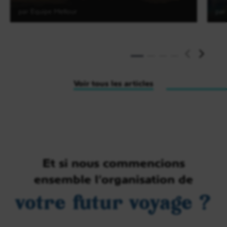
par Equipe Meltour
par
Lire l'article
Voir tous les articles
Et si nous commencions
ensemble l’organisation de
votre futur voyage ?