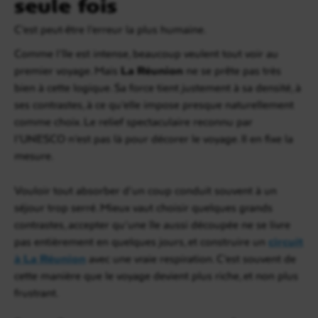
seule fois
C’est peut-être l’erreur la plus humaine.
Comme l’île est intense, beaucoup veulent tout voir au
premier voyage. Mais
La Réunion
ne se prête pas très
bien à cette logique. Sa force tient justement à sa densité, à
ses contrastes, à ce qu’elle impose presque naturellement
comme choix. Le relief spectaculaire reconnu par
l’UNESCO n’est pas là pour décorer le voyage. Il en fixe la
mesure.
Vouloir tout absorber d’un coup conduit souvent à un
séjour trop serré. Mieux vaut choisir quelques grands
contrastes, accepter qu’une île aussi découpée ne se livre
pas entièrement en quelques jours, et construire un
circuit
à La Réunion
avec une vraie respiration. C’est souvent de
cette manière que le voyage devient plus riche, et non plus
frustrant.