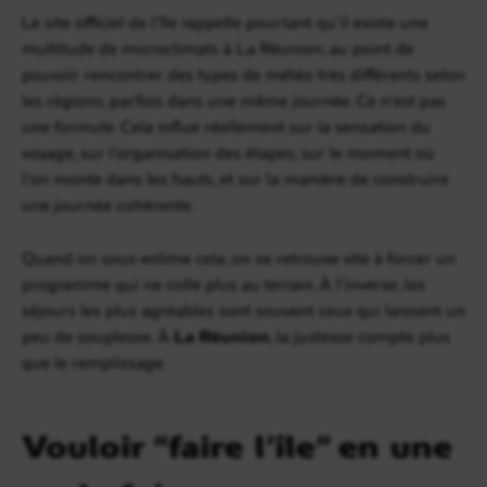
Le site officiel de l’île rappelle pourtant qu’il existe une
multitude de microclimats à La Réunion, au point de
pouvoir rencontrer des types de météo très différents selon
les régions, parfois dans une même journée. Ce n’est pas
une formule. Cela influe réellement sur la sensation du
voyage, sur l’organisation des étapes, sur le moment où
l’on monte dans les hauts, et sur la manière de construire
une journée cohérente.
Quand on sous-estime cela, on se retrouve vite à forcer un
programme qui ne colle plus au terrain. À l’inverse, les
séjours les plus agréables sont souvent ceux qui laissent un
peu de souplesse. À
La Réunion
, la justesse compte plus
que le remplissage.
Vouloir “faire l’île” en une