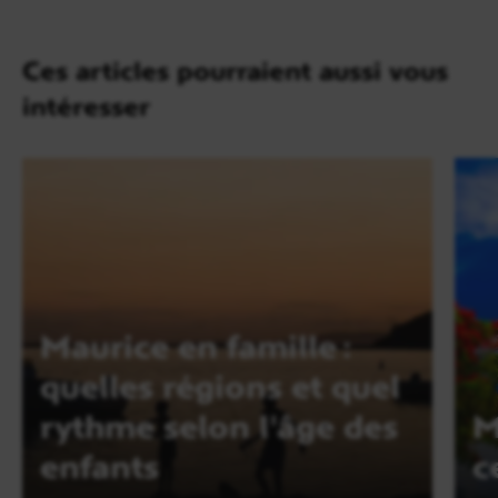
Ces articles pourraient aussi vous
intéresser
Maurice en famille :
quelles régions et quel
rythme selon l'âge des
M
enfants
c