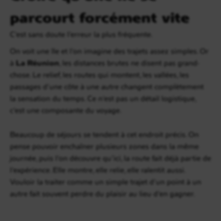
parcourt forcément vite
C’est sans doute l’erreur la plus fréquente.
On voit une île et l’on imagine des trajets assez simples. Or
à
La Réunion
, les distances brutes ne disent pas grand-
chose. Le relief, les routes qui montent, les vallées, les
passages d’une côte à une autre changent complètement
la sensation du temps. Ce n’est pas un détail logistique,
c’est une composante du voyage.
Beaucoup de séjours se tendent à cet endroit précis. On
pense pouvoir enchaîner plusieurs zones dans la même
journée, puis l’on découvre qu’ici, la route fait déjà partie de
l’expérience. Elle montre, elle relie, elle ralentit aussi.
Vouloir la traiter comme un simple trajet d’un point à un
autre fait souvent perdre du plaisir au lieu d’en gagner.