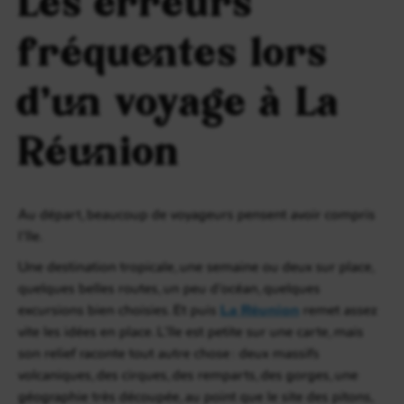
Les erreurs
fréquentes lors
d’un voyage à La
Réunion
Au départ, beaucoup de voyageurs pensent avoir compris
l’île.
Une destination tropicale, une semaine ou deux sur place,
quelques belles routes, un peu d’océan, quelques
excursions bien choisies. Et puis
La Réunion
remet assez
vite les idées en place. L’île est petite sur une carte, mais
son relief raconte tout autre chose : deux massifs
volcaniques, des cirques, des remparts, des gorges, une
géographie très découpée, au point que le site des pitons,