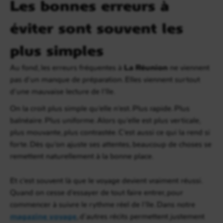
Les bonnes erreurs à
éviter sont souvent les
plus simples
Au fond, les erreurs fréquentes à
La Réunion
ne viennent
pas d’un manque de préparation. Elles viennent surtout
d’une mauvaise lecture de l’île.
On la croit plus simple qu’elle n’est. Plus rapide. Plus
balnéaire. Plus uniforme. Alors qu’elle est plus verticale,
plus mouvante, plus contrastée. C’est aussi ce qui la rend si
forte. Dès qu’on ajuste ses attentes, beaucoup de choses se
remettent naturellement à la bonne place.
Et c’est souvent là que le voyage devient vraiment réussi.
Quand on cesse d’essayer de tout faire entrer, pour
commencer à suivre le rythme réel de l’île. Dans notre
magazine voyage
, d’autres récits permettent justement