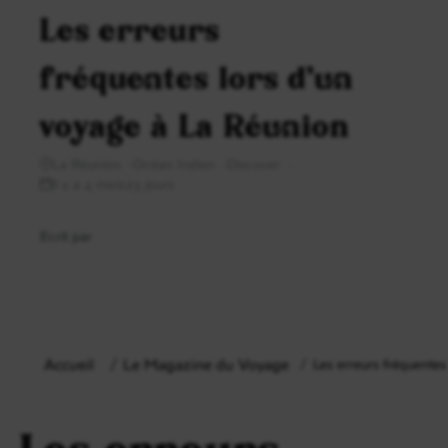
Les erreurs
fréquentes lors d’un
voyage à La Réunion
La Réunion
Océan Indien
Discover
il y a 4 mois23 jours
Ecrit par
Accueil
Le Magazine du Voyage
Les erreurs fréquente