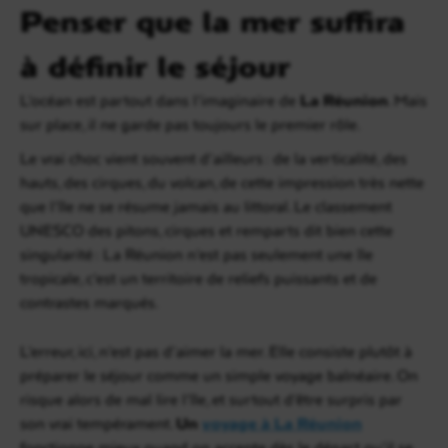
Penser que la mer suffira
à définir le séjour
L’océan est partout dans l’imaginaire de
La Réunion
. Mais
sur place, il ne garde pas toujours le premier rôle.
Le vrai choc vient souvent d’ailleurs : de la verticalité, des
hauts, des cirques, du volcan, de cette impression très nette
que l’île ne se résume jamais au littoral. Le classement
UNESCO des pitons, cirques et remparts dit bien cette
singularité : La Réunion n’est pas seulement une île
tropicale, c’est un territoire de reliefs puissants et de
contrastes marqués.
L’erreur, ici, n’est pas d’aimer la mer. Elle consiste plutôt à
préparer le séjour comme un simple voyage balnéaire. On
risque alors de mal lire l’île, et surtout d’être surpris par
son vrai tempérament.
Un
voyage à La Réunion
fonctionne mieux quand on accepte dès le départ qu’il se