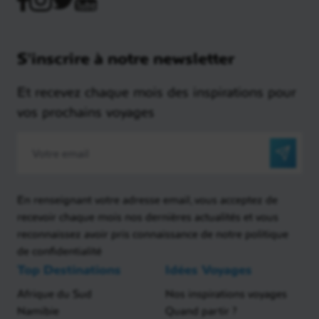
S'inscrire à notre newsletter
Et recevez chaque mois des inspirations pour
vos prochains voyages
En renseignant votre adresse email, vous acceptez de
recevoir chaque mois nos dernières actualités et vous
reconnaissez avoir pris connaissance de notre politique
de confidentialité
Top Destinations
Idées Voyages
Afrique du Sud
Nos inspirations voyages
Namibie
Quand partir ?