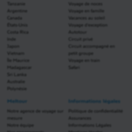
Tanzanie
Voyage de noces
Argentine
Voyage en famille
Canada
Vacances au soleil
États-Unis
Voyage d'exception
Costa Rica
Autotour
Inde
Circuit privé
Japon
Circuit accompagné en
Vietnam
petit groupe
Île Maurice
Voyage en train
Madagascar
Safari
Sri Lanka
Australie
Polynésie
Meltour
Informations légales
Notre agence de voyage sur
Politique de confidentialité
mesure
Assurances
Notre équipe
Informations Légales
Nos engagements
Mentions légales