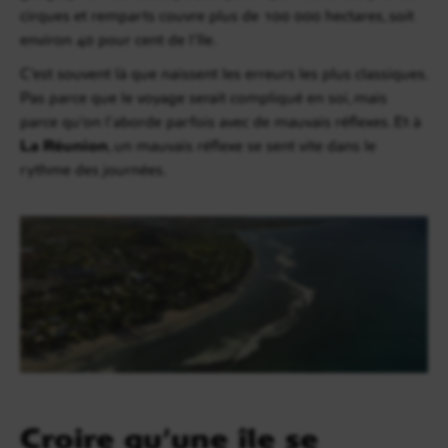
cirques et remparts couvre plus de 100 000 hectares, soit
environ 40 pour cent de l’île.
C’est souvent là que naissent les erreurs les plus classiques.
Pas parce que le voyage serait compliqué en soi, mais
parce qu’on l’aborde parfois avec de mauvais réflexes. Et à
La Réunion
, un mauvais réflexe se sent vite dans le
rythme des journées.
Croire qu’une île se