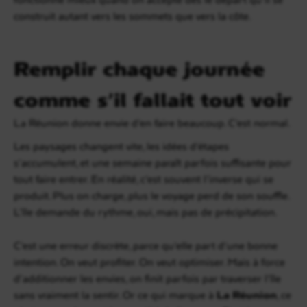
construit autant vers les sommets que vers la côte.
Remplir chaque journée
comme s’il fallait tout voir
La Réunion donne envie d’en faire beaucoup. C’est normal.
Les paysages changent vite, les idées d’étapes
s’accumulent, et une semaine paraît parfois suffisante pour
tout faire entrer. En réalité, c’est souvent l’inverse qui se
produit. Plus on charge, plus le voyage perd de son souffle.
L’île demande du rythme, oui, mais pas de précipitation.
C’est une erreur discrète, parce qu’elle part d’une bonne
intention. On veut profiter. On veut optimiser. Mais à force
d’additionner les envies, on finit parfois par traverser l’île
sans vraiment la sentir. Or ce qui marque à
La Réunion
, ce