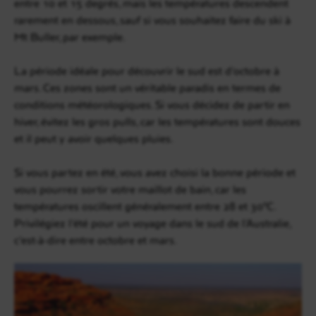
entre 10 et 15 degrés, mais les températures descendent
rarement en dessous, sauf si vous souhaitez faire du ski à
Mt Buller, par exemple.
La période idéale pour découvrir le sud est d’octobre à
mars. Ces zones sont un véritable paradis en termes de
conditions météorologiques. Si vous décidez de partir en
hiver, évitez les gros pulls, car les températures sont douces
et il peut y avoir quelques pluies.
Si vous partez en été, vous avez choisi la bonne période et
vous pourrez sortir votre maillot de bain, car les
températures oscillent généralement entre 28 et 30°C.
Privilégiez l’été pour un voyage dans le sud de l’Australie,
c’est-à-dire entre octobre et mars.