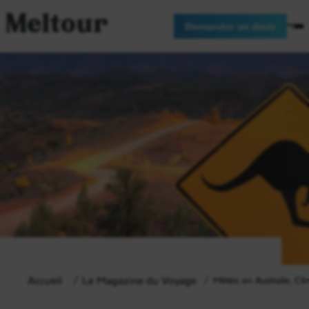
Meltour
Demander un devis
Accueil
Le Magazine du Voyage
Météo en Australie, Cli