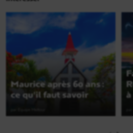
F
Maurice après 60 ans :
R
ce qu'il faut savoir
à
par Equipe Meltour
par
Lire l'article