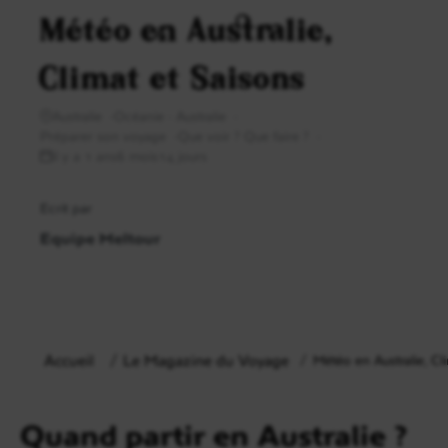
Météo en Australie,
Climat et Saisons
Australie
Océanie - Australie
Préparer son voyage
Que voir ? Que faire ?
il y a 1 ans6 mois14 jours
Ecrit par
Equipe Meltour
Accueil
Le Magazine du Voyage
Météo en Australie, Cl
Quand partir en Australie ?