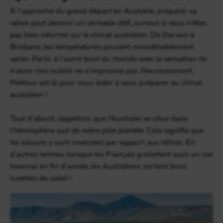
À l’approche du grand départ en Australie, préparer sa
valise peut devenir un véritable défi, surtout si vous n’êtes
pas bien informé sur le climat australien. De Darwin à
Brisbane, les températures peuvent considérablement
varier. Partir à l’autre bout du monde avec la sensation de
n’avoir rien oublié ne s’improvise pas. Heureusement,
Meltour est là pour vous aider à vous préparer au climat
australien !
Tout d’abord, rappelons que l’Australie se situe dans
l’hémisphère sud de notre jolie planète. Cela signifie que
les saisons y sont inversées par rapport aux nôtres. En
d’autres termes, lorsque les Français grelottent sous un ciel
hivernal en fin d’année, les Australiens sortent leurs
lunettes de soleil !