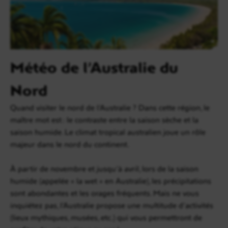
Météo de l’Australie du
Nord
Quand visiter le nord de l’Australie ? Dans cette région, le
maître mot est : le contraste entre la saison sèche et la
saison humide. Le climat tropical australien joue un rôle
majeur dans le nord du continent.
À partir de novembre et jusqu’à avril, lors de la saison
humide (appelée « la wet » en Australie), les précipitations
sont abondantes et les orages fréquents. Mais ne vous
inquiétez pas, l’Australie propose une multitude d’activités
(lieux mythiques, musées, etc.) qui vous permettront de