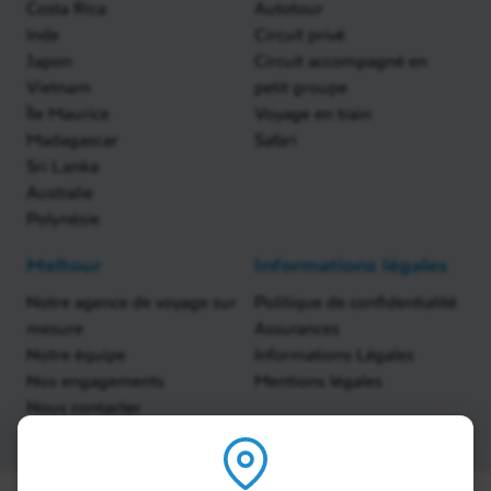
Costa Rica
Autotour
Inde
Circuit privé
Japon
Circuit accompagné en
Vietnam
petit groupe
Île Maurice
Voyage en train
Madagascar
Safari
Sri Lanka
Australie
Polynésie
Meltour
Informations légales
Notre agence de voyage sur
Politique de confidentialité
mesure
Assurances
Notre équipe
Informations Légales
Nos engagements
Mentions légales
Nous contacter