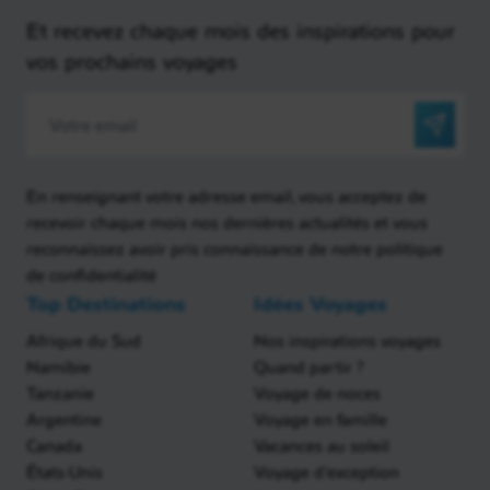
Et recevez chaque mois des inspirations pour
vos prochains voyages
En renseignant votre adresse email, vous acceptez de
recevoir chaque mois nos dernières actualités et vous
reconnaissez avoir pris connaissance de notre politique
de confidentialité
Top Destinations
Idées Voyages
Afrique du Sud
Nos inspirations voyages
Namibie
Quand partir ?
Tanzanie
Voyage de noces
Argentine
Voyage en famille
Canada
Vacances au soleil
États-Unis
Voyage d'exception