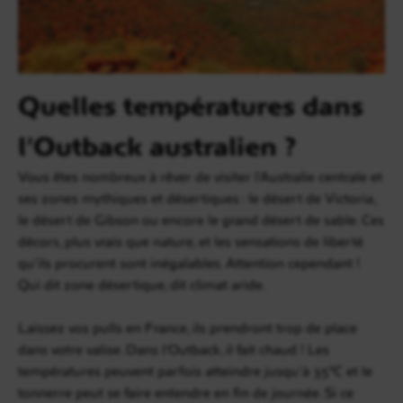
Quelles températures dans
l’Outback australien ?
Vous êtes nombreux à rêver de visiter l’Australie centrale et
ses zones mythiques et désertiques : le désert de Victoria,
le désert de Gibson ou encore le grand désert de sable. Ces
décors, plus vrais que nature, et les sensations de liberté
qu’ils procurent sont inégalables. Attention cependant !
Qui dit zone désertique, dit climat aride.
Laissez vos pulls en France, ils prendront trop de place
dans votre valise. Dans l’Outback, il fait chaud ! Les
températures peuvent parfois atteindre jusqu’à 35°C et le
tonnerre peut se faire entendre en fin de journée. Si ce