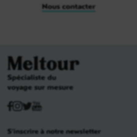
Nous contacter
Meltour
Spécialiste du
voyage sur mesure
S'inscrire à notre newsletter