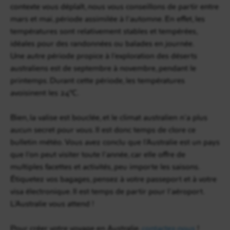
contexte vous déplaît, nous vous conseillons de partir entre
mars et mai, période assimilée à l’automne. En effet, les
températures sont relativement stables et tempérées,
idéales pour des randonnées ou balades en journée.
Une autre période propice à l’exploration des déserts
australiens est de septembre à novembre, pendant le
printemps. Durant cette période, les températures
avoisinent les 24°C.
Bien, la valise est bouclée, et le climat australien n’a plus
aucun secret pour vous. Il est donc temps de clore ce
bulletin météo. Vous avez conclu que l’Australie est un pays
que l’on peut visiter toute l’année, car elle offre de
multiples facettes et activités, peu importe les saisons.
Étiquetez vos bagages, pensez à votre passeport et à votre
visa électronique. Il est temps de partir pour l’aéroport.
L’Australie vous attend !
Pour créer votre voyage en Australie,
contactez-nous
!