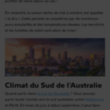
profiter de votre séjour au sec !
En revanche, la saison sèche, de mai à octobre, est appelée
« la dry ». Cette période se caractérise par de nombreux
jours ensoleillés et des températures élevées. Les tee-shirts
et les lunettes de soleil sont alors de mise !
Climat du Sud de l’Australie
Quand partir dans
le sud de l’Australie
? Vous pouvez
partir toute l’année vers le sud australien, entre
Melbourne
et Perth. En hiver, de juin à début septembre, il peut faire