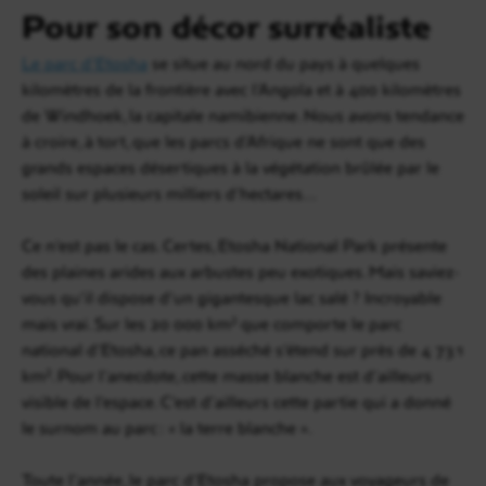
Pour son décor surréaliste
Le parc d’Etosha
se situe au nord du pays à quelques
kilomètres de la frontière avec l’Angola et à 400 kilomètres
de Windhoek, la capitale namibienne. Nous avons tendance
à croire, à tort, que les parcs d’Afrique ne sont que des
grands espaces désertiques à la végétation brûlée par le
soleil sur plusieurs milliers d’hectares…
Ce n’est pas le cas. Certes, Etosha National Park présente
des plaines arides aux arbustes peu exotiques. Mais saviez-
vous qu’il dispose d’un gigantesque lac salé ? Incroyable
mais vrai. Sur les 20 000 km² que comporte le parc
national d’Etosha, ce pan asséché s’étend sur près de 4 731
km². Pour l’anecdote, cette masse blanche est d’ailleurs
visible de l’espace. C’est d’ailleurs cette partie qui a donné
le surnom au parc : « la terre blanche ».
Toute l’année, le parc d’Etosha propose aux voyageurs de