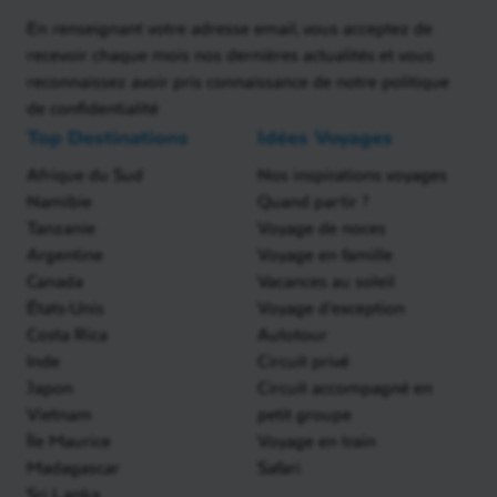
En renseignant votre adresse email, vous acceptez de
recevoir chaque mois nos dernières actualités et vous
reconnaissez avoir pris connaissance de notre politique
de confidentialité
Top Destinations
Idées Voyages
Afrique du Sud
Nos inspirations voyages
Namibie
Quand partir ?
Tanzanie
Voyage de noces
Argentine
Voyage en famille
Canada
Vacances au soleil
États-Unis
Voyage d'exception
Costa Rica
Autotour
Inde
Circuit privé
Japon
Circuit accompagné en
Vietnam
petit groupe
Île Maurice
Voyage en train
Madagascar
Safari
Sri Lanka