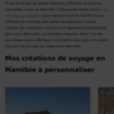
Envie de fouler les belles étendues d’Etosha et d’autres
merveilles à voir en Namibie ? Découvrez notre circuit «
La
Namibie au Volant
» pour explorer tout en liberté le parc
d’Etosha et d’autres merveilles namibiennes à votre
rythme. De nombreux circuits sont également disponibles
pour vous faire vivre un moment magique dans l’un des
plus beaux parcs d’Afrique ! Contactez-nous pour en savoir
plus sur les circuits sur mesure en Namibie.
Nos créations de voyage en
Namibie à personnaliser