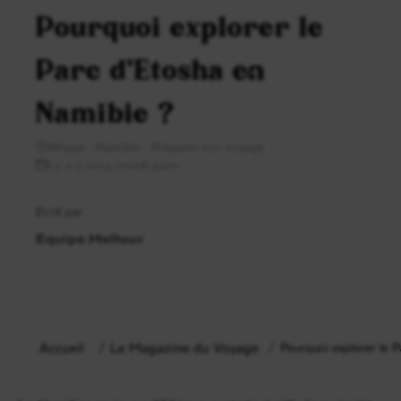
Pourquoi explorer le
Parc d’Etosha en
Namibie ?
Afrique
Namibie
Préparer son voyage
il y a 2 ans4 mois8 jours
Ecrit par
Equipe Meltour
Accueil
Le Magazine du Voyage
Pourquoi explorer le 