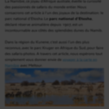
La Namibie, ce joyau d’Afrique australe, éveille la curiosité
des passionnés de safaris du monde entier. Nous
consacrons cet article à l’un des joyaux de la destination: le
parc national d’Etosha. Le
parc national d’Etosha
,
déclaré réserve animalière depuis 1907, est un
incontournable aux côtés des splendides dunes du Namib.
Dans la région du Kunene, c’est aussi l’un des plus
reconnus, avec le parc Kruger en Afrique du Sud, pour faire
des safaris-photos. A travers cet article, nous espérons tout
simplement vous donner envie de
voyager à la carte en
Namibie
avec Meltour.