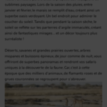
sublimes paysages. Lors de la saison des pluies, entre
janvier et février, le marais se remplit d’eau, créant ainsi un
superbe oasis verdoyant. Un bel endroit pour admirer le
coucher du soleil. Tandis que pendant la saison sèche, le
soleil se reflète sur les parterres d’argile immaculés, créant
ainsi de fantastiques mirages… et un décor toujours plus
surréaliste !
Déserts, savanes et grandes prairies ouvertes, arbres
mopanes et buissons épineux, de jour comme de nuit, vous
offriront de superbes panoramas et rendront vos safaris
uniques à la découverte de la faune. Car, c’est à cette
époque que des milliers d’animaux, de flamants roses et de
grues couronnées se regroupent pour s’abreuver.