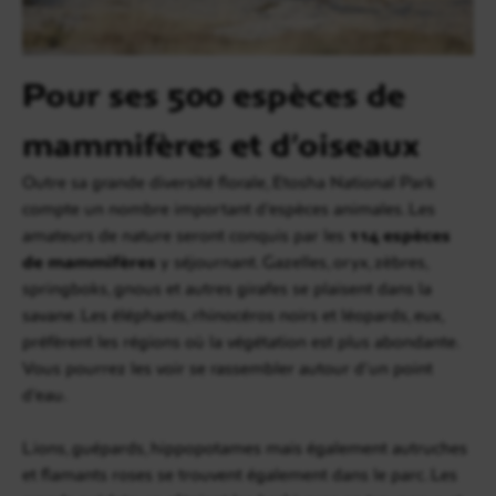
Pour ses 500 espèces de
mammifères et d’oiseaux
Outre sa grande diversité florale, Etosha National Park
compte un nombre important d’espèces animales. Les
amateurs de nature seront conquis par les
114 espèces
de mammifères
y séjournant. Gazelles, oryx, zèbres,
springboks, gnous et autres girafes se plaisent dans la
savane. Les éléphants, rhinocéros noirs et léopards, eux,
préfèrent les régions où la végétation est plus abondante.
Vous pourrez les voir se rassembler autour d’un point
d’eau.
Lions, guépards, hippopotames mais également autruches
et flamants roses se trouvent également dans le parc. Les