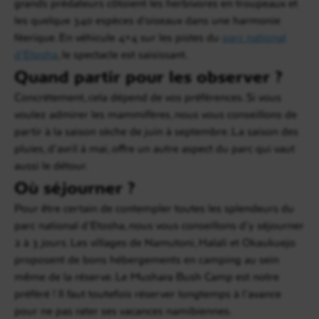
grands prédateurs côtoient les herbivores en troupeaux et
les quelque 340 espèces d’oiseaux dans une harmonie
féerique. En véhicule 4×4 sur les pistes du
parc national
d’Etosha
, le spectacle est saisissant.
Quand partir pour les observer ?
Concrètement, cela dépend de vos préférences. Si vous
voulez admirer les mammifères, nous vous conseillons de
partir à la saison sèche de juin à septembre. La saison des
pluies, d’avril à mai, offre un autre aspect du parc qui vaut
aussi le détour.
Où séjourner ?
Pour être certain de contempler toutes les splendeurs du
parc national d’Etosha, nous vous conseillons d’y séjourner
2 à 3 jours. Les villages de Namutoni, Halali et Okaukuejo
proposent de bons hébergements en camping au sein
même de la réserve. Le Mushara Bush Camp est notre
préféré ! Il faut toutefois réserver longtemps à l’avance
pour ne pas rater ses vacances namibiennes.