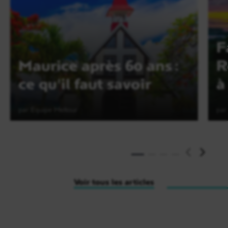
F
Maurice après 60 ans :
R
ce qu'il faut savoir
à
par Equipe Meltour
par
Lire l'article
Voir tous les articles