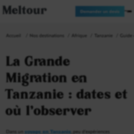
Meltour
Demander un devis
Accueil
Nos destinations
Afrique
Tanzanie
Guide 
La Grande
Migration en
Tanzanie : dates et
où l’observer
Dans un
voyage en Tanzanie
, peu d’expériences