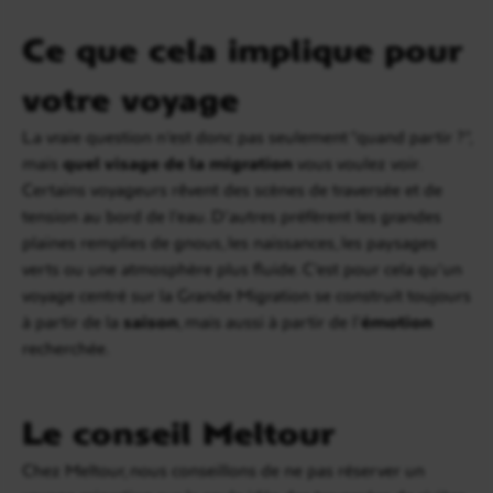
Ce que cela implique pour
votre voyage
La vraie question n’est donc pas seulement “quand partir ?”,
mais
quel visage de la migration
vous voulez voir.
Certains voyageurs rêvent des scènes de traversée et de
tension au bord de l’eau. D’autres préfèrent les grandes
plaines remplies de gnous, les naissances, les paysages
verts ou une atmosphère plus fluide. C’est pour cela qu’un
voyage centré sur la Grande Migration se construit toujours
à partir de la
saison
, mais aussi à partir de l’
émotion
recherchée.
Le conseil Meltour
Chez Meltour, nous conseillons de ne pas réserver un