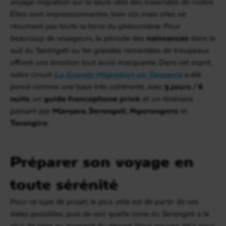
voyage migration sur la seule idée des traversées de rivière.
Elles sont impressionnantes, bien sûr, mais elles ne
résument pas toute la force du phénomène. Pour
beaucoup de voyageurs, la période des
naissances
dans le
sud du Serengeti ou les grandes remontées de troupeaux
offrent une émotion tout aussi marquante. Dans cet esprit,
notre circuit
La Grande Migration en Tanzanie
a été
pensé comme une base très cohérente, avec
9 jours / 6
nuits
, un
guide francophone privé
, et un itinéraire
passant par
Manyara
,
Serengeti
,
Ngorongoro
et
Tarangire
.
Préparer son voyage en
toute sérénité
Pour ce type de projet, le plus utile est de partir de vos
dates possibles, puis de voir quelle zone du Serengeti a le
plus de sens au moment du départ. Vous pouvez déjà nous