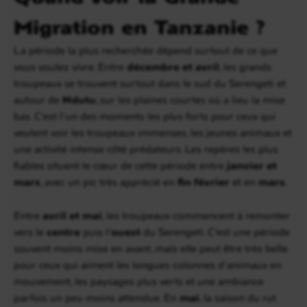
Migration en Tanzanie ?
La période la plus recherchée dépend surtout de ce que
vous voulez vivre. Entre
décembre et avril
, les grands
troupeaux se trouvent surtout dans le sud du Serengeti et
autour de
Ndutu
, sur les plaines courtes où a lieu la mise
bas. C’est l’un des moments les plus forts pour ceux qui
veulent voir les troupeaux immenses, les jeunes animaux et
une activité intense côté prédateurs. Les repères les plus
fiables situent le cœur de cette période entre
janvier et
mars
, avec un pic très apprécié en
fin février
et en
mars
.
Entre
avril et mai
, les troupeaux commencent à remonter
vers le
centre
puis l’
ouest
du Serengeti. C’est une période
souvent moins mise en avant, mais elle peut être très belle
pour ceux qui aiment les longues colonnes d’animaux en
mouvement, les paysages plus verts et une ambiance
parfois un peu moins attendue. En
mai
, la saison du rut