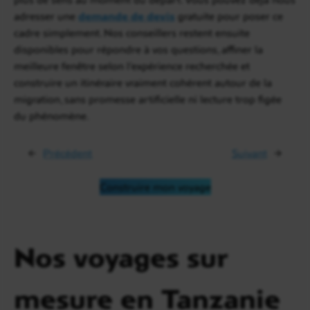
adresser une
demande de devis
gratuite pour poser ce
cadre simplement. Nos conseillers restent ensuite
disponibles pour répondre à vos questions, affiner la
meilleure fenêtre selon l’expérience recherchée et
construire un itinéraire vraiment cohérent autour de la
migration, sans promesse artificielle ni lecture trop figée
du phénomène.
←
Précédent
Suivant
→
Construire mon voyage
Nos voyages sur
mesure en Tanzanie