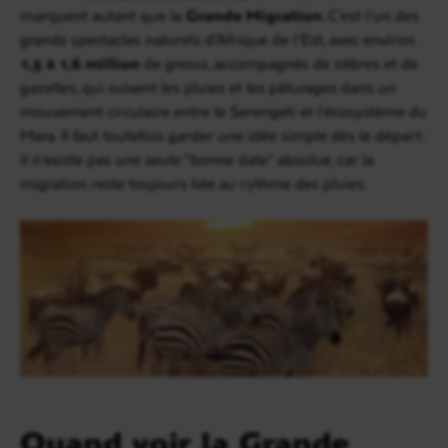
marquent autant que la
Grande Migration
. C’est l’un des
grands spectacles naturels d’Afrique de l’Est, avec environ
1,5 à 1,6 million
de gnous, accompagnés de zèbres et de
gazelles, qui suivent les pluies et les pâturages dans un
mouvement circulaire entre le Serengeti et l’écosystème du
Mara. Il faut toutefois garder une idée simple dès le départ :
il n’existe pas une seule “bonne date” absolue, car la
migration reste toujours liée au rythme des pluies.
Quand voir la Grande