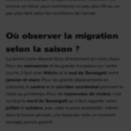
encore, ce retour peut commencer un peu plus tôt ou un
peu plus tard selon les conditions de l’année.
Où observer la migration
selon la saison ?
La bonne zone dépend donc directement du mois choisi.
Pour les
naissances
et les grands troupeaux sur herbe
courte, il faut viser
Ndutu
et le
sud du Serengeti
entre
janvier et mars
. Pour les grands déplacements en
colonnes, le
centre
et le
corridor occidental
prennent le
relais au printemps. Pour les
traversées de rivière
, c’est
surtout le
nord du Serengeti
qu’il faut regarder entre
juillet
et
octobre
, avec cette nuance essentielle : même
dans la bonne période, une traversée reste un moment
sauvage, jamais garanti.