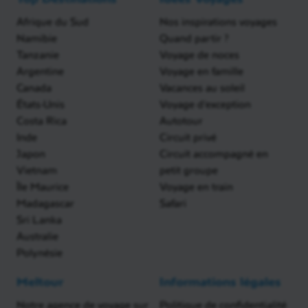
Afrique du Sud
Nos inspirations voyages
Namibie
Quand partir ?
Tanzanie
Voyage de noces
Argentine
Voyage en famille
Canada
Vacances au soleil
États-Unis
Voyage d'exception
Costa Rica
Autotour
Inde
Circuit privé
Japon
Circuit accompagné en
Vietnam
petit groupe
Île Maurice
Voyage en train
Madagascar
Safari
Sri Lanka
Australie
Polynésie
Meltour
Informations légales
Notre agence de voyage sur
Politique de confidentialité