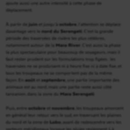
ajoute aussi une autre intensité à cette phase de
déplacement.
À partir de
juin
et jusqu’à
octobre
, l’attention se déplace
davantage vers le
nord du Serengeti
. C’est la grande
période des traversées de rivière les plus célèbres,
notamment autour de la
Mara River
. C’est aussi la phase
la plus spectaculaire pour beaucoup de voyageurs, mais il
faut rester prudent sur les formulations trop figées : les
traversées ne se produisent ni à heure fixe ni à date fixe, et
tous les troupeaux ne se comportent pas de la même
façon. En
août
et
septembre
, une partie importante des
animaux est au nord, mais une partie reste aussi côté
tanzanien, dans la zone du
Mara Serengeti
.
Puis, entre
octobre
et
novembre
, les troupeaux amorcent
en général leur retour vers le sud, en traversant les plaines
du nord et la zone de
Lobo
, avant de redescendre vers les
secteurs méridionaux lorsque les pluies reviennent. Là