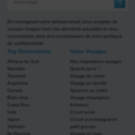
En renseignant votre adresse email, vous acceptez de
recevoir chaque mois nos dernières actualités et vous
reconnaissez avoir pris connaissance de notre politique
de confidentialité
Top Destinations
Idées Voyages
Afrique du Sud
Nos inspirations voyages
Namibie
Quand partir ?
Tanzanie
Voyage de noces
Argentine
Voyage en famille
Canada
Vacances au soleil
États-Unis
Voyage d'exception
Costa Rica
Autotour
Inde
Circuit privé
Japon
Circuit accompagné en
Vietnam
petit groupe
Île Maurice
Voyage en train