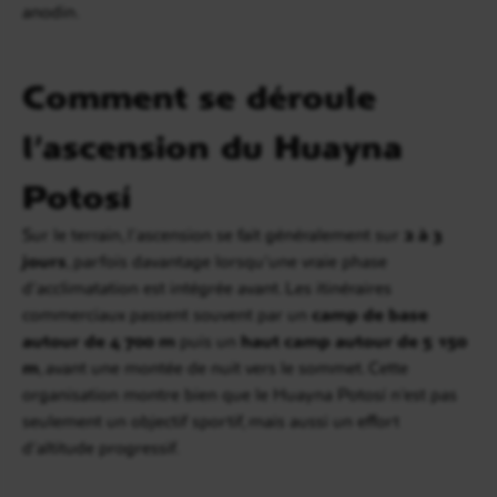
anodin.
Comment se déroule
l’ascension du Huayna
Potosí
Sur le terrain, l’ascension se fait généralement sur
2 à 3
jours
, parfois davantage lorsqu’une vraie phase
d’acclimatation est intégrée avant. Les itinéraires
commerciaux passent souvent par un
camp de base
autour de 4 700 m
puis un
haut camp autour de 5 150
m
, avant une montée de nuit vers le sommet. Cette
organisation montre bien que le Huayna Potosí n’est pas
seulement un objectif sportif, mais aussi un effort
d’altitude progressif.