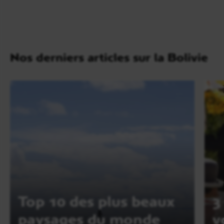
Nos derniers articles sur la Bolivie
Top 10 des plus beaux
3
paysages du monde
v