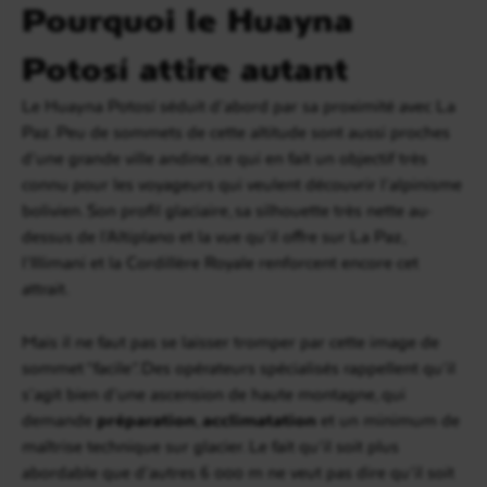
Pourquoi le Huayna
Potosí attire autant
Le Huayna Potosí séduit d’abord par sa proximité avec La
Paz. Peu de sommets de cette altitude sont aussi proches
d’une grande ville andine, ce qui en fait un objectif très
connu pour les voyageurs qui veulent découvrir l’alpinisme
bolivien. Son profil glaciaire, sa silhouette très nette au-
dessus de l’Altiplano et la vue qu’il offre sur La Paz,
l’Illimani et la Cordillère Royale renforcent encore cet
attrait.
Mais il ne faut pas se laisser tromper par cette image de
sommet “facile”. Des opérateurs spécialisés rappellent qu’il
s’agit bien d’une ascension de haute montagne, qui
demande
préparation
,
acclimatation
et un minimum de
maîtrise technique sur glacier. Le fait qu’il soit plus
abordable que d’autres 6 000 m ne veut pas dire qu’il soit