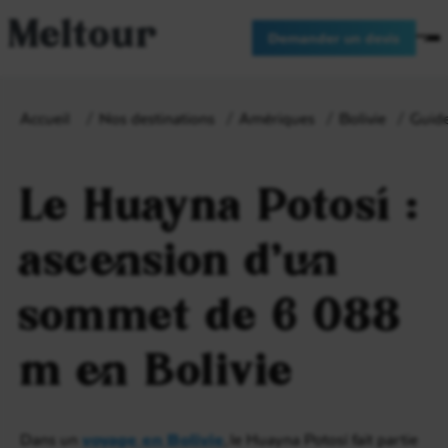
Meltour
Demander un devis
Accueil
Nos destinations
Amériques
Bolivie
Guide
Le Huayna Potosí :
ascension d’un
sommet de 6 088
m en Bolivie
Dans un
voyage en Bolivie
, le Huayna Potosí fait partie