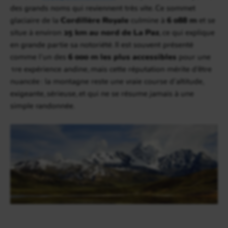
des grands noms qui reviennent très vite. Ce sommet
glaciaire de la
Cordillère Royale
culmine à
6 088 m
et se
situe à environ
25 km au nord de La Paz
, ce qui explique
en grande partie sa notoriété. Il est souvent présenté
comme l’un des
6 000 m les plus accessibles
pour une
1re expérience andine, mais cette réputation mérite d’être
nuancée : la montagne reste une vraie course d’altitude,
exigeante, sérieuse, et qui ne se résume jamais à une
simple randonnée.