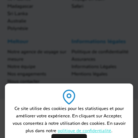
Madagascar
Safari
Sri Lanka
Australie
Polynésie
Meltour
Informations légales
Notre agence de voyage sur
Politique de confidentialité
mesure
Assurances
Notre équipe
Informations Légales
Nos engagements
Mentions légales
Nous contacter
Ce site utilise des cookies pour les statistiques et pour
améliorer votre expérience. En cliquant sur Accepter,
vous consentez à notre utilisation des cookies. En savoir
plus dans notre
politique de confidentialité
.