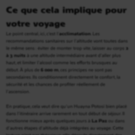
Ce que cela implique pour
votre voyage
Le point central, ici, c’est l’
acclimatation
. Les
recommandations sanitaires sur l’altitude vont toutes dans
le même sens : éviter de monter trop vite, laisser au corps
2
à 3 nuits
à une altitude intermédiaire avant d’aller plus
haut, et limiter l’alcool comme les efforts brusques au
début. À plus de
6 000 m
, ces principes ne sont pas
secondaires. Ils conditionnent directement le confort, la
sécurité et les chances de profiter réellement de
l’ascension.
En pratique, cela veut dire qu’un Huayna Potosí bien placé
dans l’itinéraire arrive rarement en tout début de séjour. Il
fonctionne mieux après quelques jours à
La Paz
ou dans
d’autres étapes d’altitude déjà intégrées au voyage. Cette
lecture n’est pas théorique, elle découle directement des