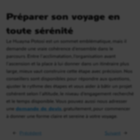
Préparer son voyage en
toute sérénité
Le Huayna Potosí est un sommet emblématique, mais il
demande une vraie cohérence d’ensemble dans le
parcours. Entre l’acclimatation, l’organisation avant
l’ascension et la place à lui donner dans un itinéraire plus
large, mieux vaut construire cette étape avec précision. Nos
conseillers sont disponibles pour répondre aux questions,
ajuster le rythme des étapes et vous aider à bâtir un projet
cohérent selon l’altitude, le niveau d’engagement recherché
et le temps disponible. Vous pouvez aussi nous adresser
une
demande de devis
, gratuitement, pour commencer
à donner une forme claire et sereine à votre voyage.
←
Précédent
Suivant
→