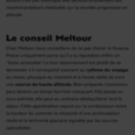
recommandations médicales sur la montée progressive en
altitude.
Le conseil Meltour
Chez Meltour, nous conseillons de ne pas choisir le Huayna
Potosí uniquement parce qu’il a la réputation d’être un
“6000 accessible”. Le bon raisonnement est plutôt de se
demander s’il correspond vraiment au
rythme du voyage
,
au niveau physique du moment et à l’envie réelle de vivre
une
course de haute altitude
. Bien préparée, l’ascension
peut devenir un temps fort très marquant. Mal placée ou
sous-estimée, elle peut au contraire déséquilibrer tout le
séjour. Cette appréciation repose sur la combinaison entre
la hauteur du sommet, la nécessité d’une acclimatation
réelle et la technicité glaciaire signalée par les sources
spécialisées.