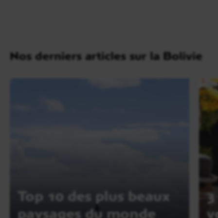
Nos derniers articles sur la Bolivie
Top 10 des plus beaux
3
paysages du monde
v