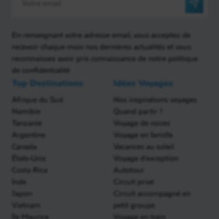
En renseignant votre adresse email, vous acceptez de
recevoir chaque mois nos dernières actualités et vous
reconnaissez avoir pris connaissance de notre politique
de confidentialité
Top Destinations
Idées Voyages
Afrique du Sud
Nos inspirations voyages
Namibie
Quand partir ?
Tanzanie
Voyage de noces
Argentine
Voyage en famille
Canada
Vacances au soleil
États-Unis
Voyage d'exception
Costa Rica
Autotour
Inde
Circuit privé
Japon
Circuit accompagné en
Vietnam
petit groupe
Île Maurice
Voyage en train