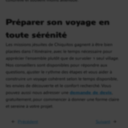
Préparer son voyage en
toute sérénité
Les missions jésuites de Chiquitos gagnent à être bien
placées dans l’itinéraire, avec le temps nécessaire pour
apprécier l’ensemble plutôt que de survoler 1 seul village.
Nos conseillers sont disponibles pour répondre aux
questions, ajuster le rythme des étapes et vous aider à
construire un voyage cohérent selon le temps disponible,
les envies de découverte et le confort recherché. Vous
pouvez aussi nous adresser une
demande de devis
,
gratuitement, pour commencer à donner une forme claire
et sereine à votre projet.
←
Précédent
Suivant
→