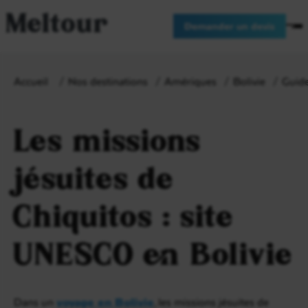
Meltour
Demander un devis
Accueil
Nos destinations
Amériques
Bolivie
Guide
Les missions
jésuites de
Chiquitos : site
UNESCO en Bolivie
Dans un
voyage en Bolivie
, les missions jésuites de