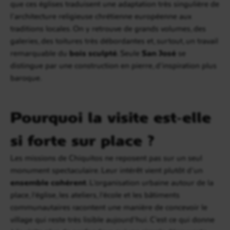
que ces églises traduisent une adaptation très singulière de
l’architecture religieuse chrétienne européenne aux
traditions locales. On y retrouve de grands volumes, des
galeries, des toitures très débordantes et, surtout, un travail
remarquable du
bois sculpté
. Seule
San José
se
distingue par une construction en pierre, d’inspiration plus
baroque.
Pourquoi la visite est-elle
si forte sur place ?
Les missions de Chiquitos ne reposent pas sur un seul
monument spectaculaire. Leur intérêt vient plutôt d’un
ensemble cohérent
. L’organisation urbaine autour de la
place, l’église, les ateliers, l’école et les bâtiments
communautaires racontent une manière de concevoir le
village qui reste très lisible aujourd’hui. C’est ce qui donne