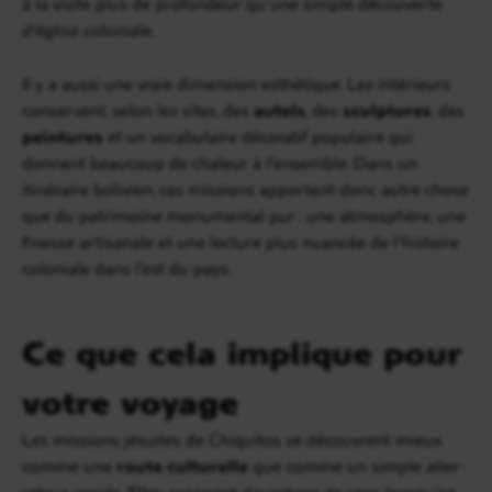
à la visite plus de profondeur qu’une simple découverte
d’église coloniale.
Il y a aussi une vraie dimension esthétique. Les intérieurs
conservent, selon les sites, des
autels
, des
sculptures
, des
peintures
et un vocabulaire décoratif populaire qui
donnent beaucoup de chaleur à l’ensemble. Dans un
itinéraire bolivien, ces missions apportent donc autre chose
que du patrimoine monumental pur : une atmosphère, une
finesse artisanale et une lecture plus nuancée de l’histoire
coloniale dans l’est du pays.
Ce que cela implique pour
votre voyage
Les missions jésuites de Chiquitos se découvrent mieux
comme une
route culturelle
que comme un simple aller-
retour rapide. Elles prennent davantage de sens lorsqu’on