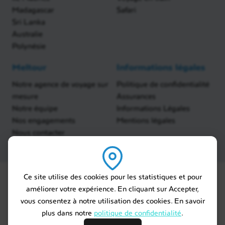
Madagascar
Safari
Sri Lanka
Australie
Polynésie
Meltour
Informations légales
Notre agence de voyage sur
Politique de confidentialité
mesure
Assurances
Notre équipe
Informations Légales
Nos engagements
Mentions légales
Nous contacter
Ce site utilise des cookies pour les statistiques et pour
améliorer votre expérience. En cliquant sur Accepter,
vous consentez à notre utilisation des cookies. En savoir
plus dans notre
politique de confidentialité
.