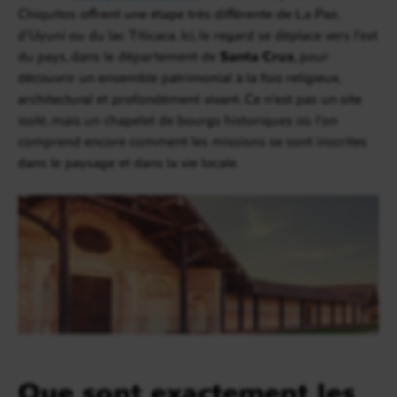
Chiquitos offrent une étape très différente de La Paz,
d’Uyuni ou du lac Titicaca. Ici, le regard se déplace vers l’est
du pays, dans le département de
Santa Cruz
, pour
découvrir un ensemble patrimonial à la fois religieux,
architectural et profondément vivant. Ce n’est pas un site
isolé, mais un chapelet de bourgs historiques où l’on
comprend encore comment les missions se sont inscrites
dans le paysage et dans la vie locale.
Que sont exactement les