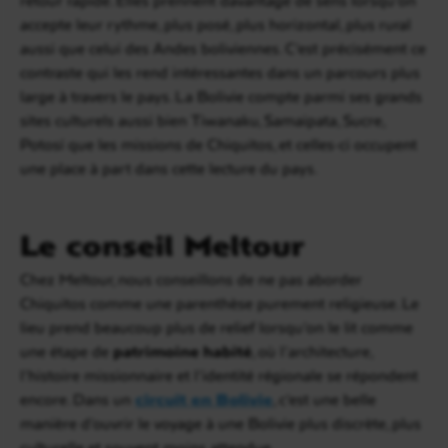
accepte leur rythme, plus posé, plus horizontal, plus rural
aussi que celui des Andes boliviennes. C’est précisément ce
contraste qui les rend intéressantes dans un parcours plus
large à travers le pays. La Bolivie compte parmi ses grands
sites culturels aussi bien Tiwanaku, Samaipata, Sucre,
Potosí que les missions de Chiquitos, et celles-ci occupent
une place à part dans cette lecture du pays.
Le conseil Meltour
Chez Meltour, nous conseillons de ne pas aborder
Chiquitos comme une parenthèse purement religieuse. Le
lieu prend beaucoup plus de relief lorsqu’on le lit comme
une étape de
patrimoine habité
, où l’architecture,
l’histoire missionnaire et l’identité régionale se répondent
encore. Dans un
circuit en Bolivie
, c’est une belle
manière d’ouvrir le voyage à une Bolivie plus discrète, plus
culturelle et souvent moins attendue.