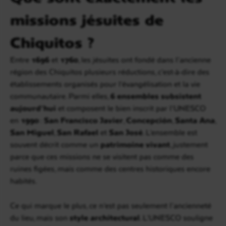
missions jésuites de
Chiquitos ?
Entre
1696
et
1760
, les jésuites ont fondé dans l’ancienne
région des Chiquitos plusieurs réductions, c’est-à-dire des
établissements organisés pour l’évangélisation et la vie
communautaire. Parmi elles,
6 ensembles subsistent
aujourd’hui
et composent le bien inscrit par l’UNESCO
en
1990
:
San Francisco Javier
,
Concepción
,
Santa Ana
,
San Miguel
,
San Rafael
et
San José
. L’ensemble est
souvent décrit comme un
patrimoine vivant
, justement
parce que ces missions ne se visitent pas comme des
ruines figées, mais comme des centres historiques encore
habités.
Ce qui marque le plus, ce n’est pas seulement l’ancienneté
du lieu, mais son
style architectural
. L’UNESCO souligne