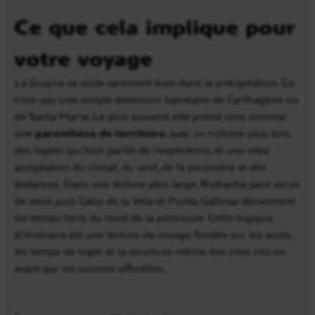
Ce que cela implique pour
votre voyage
La Guajira se visite rarement bien dans la précipitation. Ce
n’est pas une simple extension balnéaire de Carthagène ou
de Santa Marta. Le plus souvent, elle prend sens comme
une
parenthèse de territoire
, avec un rythme plus lent,
des trajets qui font partie de l’expérience, et une vraie
acceptation du climat, du vent, de la poussière et des
distances. Dans une lecture plus large, Riohacha peut servir
de seuil, puis Cabo de la Vela et Punta Gallinas deviennent
les temps forts du nord de la péninsule. Cette logique
d’itinéraire est une lecture de voyage fondée sur les accès,
les temps de trajet et la structure même des sites mis en
avant par les sources officielles.