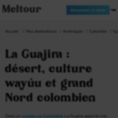
Meltour
Demander un devis
Accueil
Nos destinations
Amériques
Colombie
Gu
La Guajira :
désert, culture
wayúu et grand
Nord colombien
Dans un
voyage en Colombie
, La Guajira apporte une