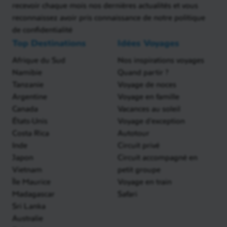
recevoir chaque mois nos dernières actualités et vous
reconnaissez avoir pris connaissance de notre politique
de confidentialité
Top Destinations
Idées Voyages
Afrique du Sud
Nos inspirations voyages
Namibie
Quand partir ?
Tanzanie
Voyage de noces
Argentine
Voyage en famille
Canada
Vacances au soleil
États-Unis
Voyage d'exception
Costa Rica
Autotour
Inde
Circuit privé
Japon
Circuit accompagné en
Vietnam
petit groupe
Île Maurice
Voyage en train
Madagascar
Safari
Sri Lanka
Australie