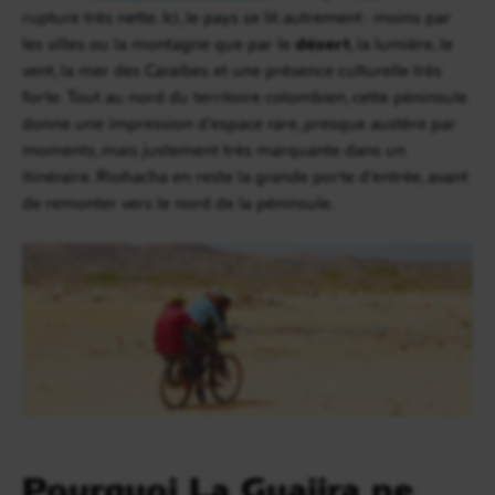
rupture très nette. Ici, le pays se lit autrement : moins par
les villes ou la montagne que par le
désert
, la lumière, le
vent, la mer des Caraïbes et une présence culturelle très
forte. Tout au nord du territoire colombien, cette péninsule
donne une impression d’espace rare, presque austère par
moments, mais justement très marquante dans un
itinéraire. Riohacha en reste la grande porte d’entrée, avant
de remonter vers le nord de la péninsule.
Pourquoi La Guajira ne