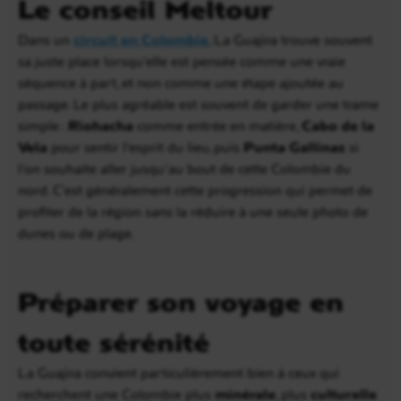
Le conseil Meltour
Dans un
circuit en Colombie
, La Guajira trouve souvent
sa juste place lorsqu’elle est pensée comme une vraie
séquence à part, et non comme une étape ajoutée au
passage. Le plus agréable est souvent de garder une trame
simple :
Riohacha
comme entrée en matière,
Cabo de la
Vela
pour sentir l’esprit du lieu, puis
Punta Gallinas
si
l’on souhaite aller jusqu’au bout de cette Colombie du
nord. C’est généralement cette progression qui permet de
profiter de la région sans la réduire à une seule photo de
dunes ou de plage.
Préparer son voyage en
toute sérénité
La Guajira convient particulièrement bien à ceux qui
recherchent une Colombie plus
minérale
, plus
culturelle