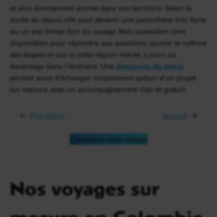
et plus directement ancrée dans son territoire. Selon la
durée du séjour, elle peut devenir une parenthèse très forte
ou un vrai temps fort du voyage. Nos conseillers sont
disponibles pour répondre aux questions, ajuster le rythme
des étapes et voir si cette région mérite 2 jours ou
davantage dans l’itinéraire. Une
demande de devis
permet aussi d’échanger simplement autour d’un projet
sur mesure, avec un accompagnement clair et gratuit.
←
Précédent
Suivant
→
Construire mon voyage
Nos voyages sur
mesure en Colombie