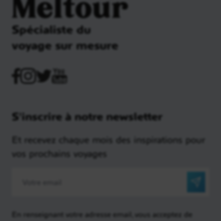
Meltour
Spécialiste du
voyage sur mesure
S'inscrire à notre newsletter
Et recevez chaque mois des inspirations pour
vos prochains voyages
En renseignant votre adresse email, vous acceptez de