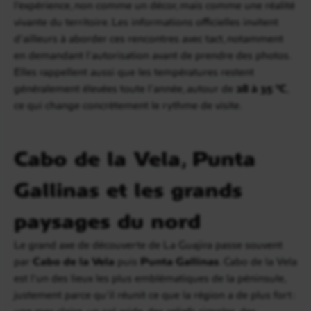
l’expérience, non comme un décor, mais comme une réalité
vivante du territoire. Les informations officielles invitent
d’ailleurs à aborder ces rencontres avec tact, notamment
en demandant l’autorisation avant de prendre des photos.
Elles rappellent aussi que les températures restent
généralement élevées toute l’année, autour de
28 à 35 °C
,
ce qui change concrètement le rythme de visite.
Cabo de la Vela, Punta
Gallinas et les grands
paysages du nord
Le grand axe de découverte de La Guajira passe souvent
par
Cabo de la Vela
puis
Punta Gallinas
. Cabo de la Vela
est l’un des lieux les plus emblématiques de la péninsule,
justement parce qu’il réunit ce que la région a de plus fort :
une mer claire, un sol aride, des reliefs simples, des