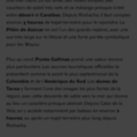
couchers de soleil très nets et ce mélange presque irréel
entre
désert
et
Caraïbes
. Depuis Riohacha, il faut compter
environ
3 heures
de trajet terrestre pour le rejoindre. Le
Pilón de Azúcar
en est l’un des grands repères, avec une
vue très large sur le littoral et une forte portée symbolique
pour les Wayúu.
Plus au nord,
Punta Gallinas
prend une valeur encore
plus particulière. Les sources touristiques officielles la
présentent comme le point le plus septentrional de la
Colombie
et de l’
Amérique du Sud
. Les
dunes de
Taroa
y forment l’une des images les plus fortes de la
région, avec cette descente de sable vers la mer qui donne
au lieu un caractère presque abstrait. Depuis Cabo de la
Vela, on y accède notamment par bateau en environ
2
heures
, ou après un trajet terrestre plus long depuis
Riohacha.