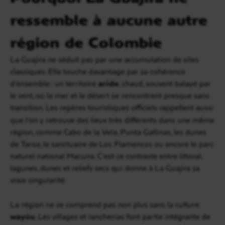
ressemble à aucune autre
région de Colombie
La Guajira ne séduit pas par une accumulation de sites
classiques. Elle touche davantage par sa cohérence
d’ensemble : un territoire
aride
, chaud, souvent balayé par
le vent, où la mer et le désert se rencontrent presque sans
transition. Les repères touristiques officiels rappellent aussi
que l’on y retrouve des lieux très différents dans une même
région, comme Cabo de la Vela, Punta Gallinas, les dunes
de Taroa, le sanctuaire de Los Flamencos ou encore le parc
naturel national Macuira. C’est ce contraste entre littoral,
lagunes, dunes et reliefs secs qui donne à La Guajira sa
vraie singularité.
La région ne se comprend pas non plus sans la culture
wayúu
. Les villages et rancherías font partie intégrante de