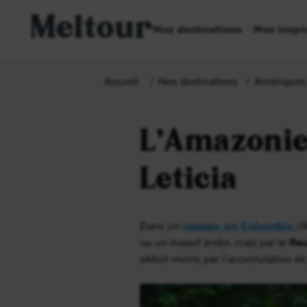
Meltour
Nos destinations
Nos inspi
Accueil
Nos destinations
Amériques
L’Amazonie
Leticia
Dans un
voyage en Colombie
, l
ou un massif andin, mais par le
fl
séduit moins par l’accumulation de 