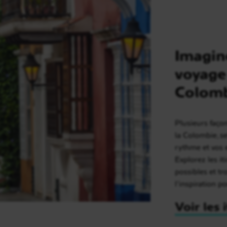
Imagin
voyage
Colom
Plusieurs faço
la Colombie, s
rythme et vos 
Explorez les it
possibles et t
l’inspiration p
Voir les 