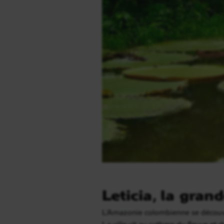
Leticia, la gra
L’Amazonie colombienne se découv
La ville vit au rythme du fleuve et 