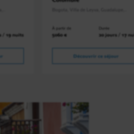
,..
Bogota, Villa de Leyva, Guadalupe,..
À partir de
Durée
s / 19 nuits
5060 €
20 jours / 17 nu
ur
Découvrir ce séjour