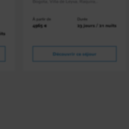
Bogota, Villa de Leyva, Raquira,..
À partir de
Durée
4965 €
23 jours / 21 nuits
its
Découvrir ce séjour