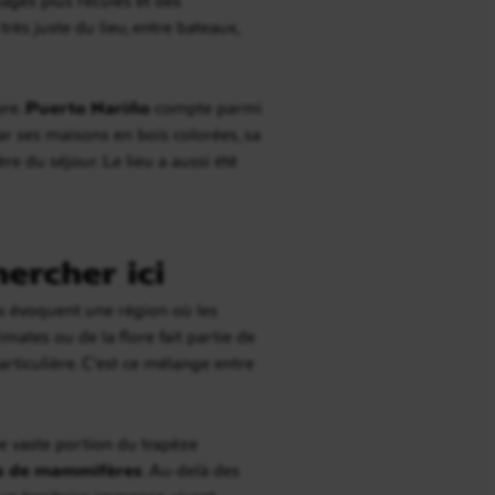
s juste du lieu, entre bateaux,
vre.
Puerto Nariño
compte parmi
 par ses maisons en bois colorées, sa
 du séjour. Le lieu a aussi été
hercher ici
els évoquent une région où les
mates ou de la flore fait partie de
rticulière. C’est ce mélange entre
e vaste portion du trapèze
s de mammifères
. Au-delà des