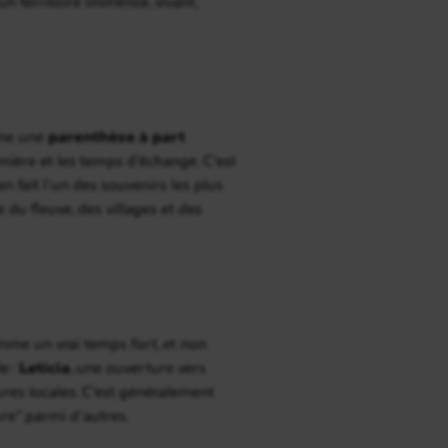
un territoire immense, vivant,
mme une
parenthèse à part
umière et les temps d’échange. C’est
n fait l’un des souvenirs les plus
 du fleuve, des villages et des
mme un vrai temps fort, et non
e :
Leticia
, une ouverture vers
tures locales. C’est généralement
ure” parmi d’autres.