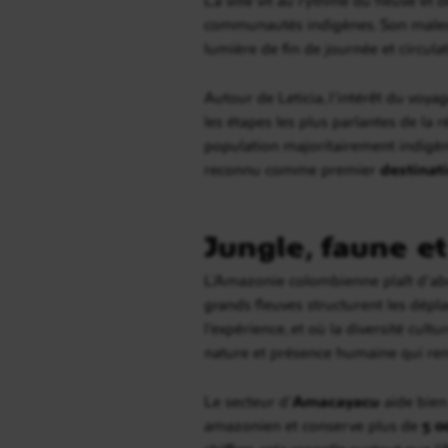
communautés indigènes. Son malecón
lumière de fin de journée et circulat
Autour de Leticia, l’intérêt du voya
les étapes les plus parlantes de la r
population majoritairement indigèn
reconnu comme premier
destinat
Jungle, faune et
L’Amazonie colombienne plaît d’a
grands fleuves structurent les dépla
l’expérience, et où la diversité cu
nature et présence humaine qui rend
Le secteur d’
Amacayacu
aide bien
amazonien et conserve plus de
5 0