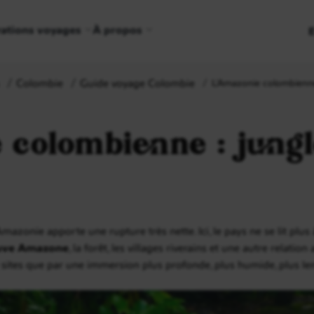
rations voyages
À propos
Colombie
Guide voyage Colombie
L’Amazonie colombienne :
 colombienne : jungl
’Amazonie apporte une rupture très nette. Ici, le pays ne se lit plus
euve Amazone
, la forêt, les villages riverains et une autre relatio
sites que par une immersion plus profonde, plus humide, plus len