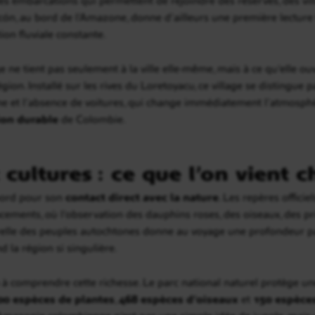
, au bord de l’Amazone, donne d’ailleurs une première lecture trè
ion fluviale constante.
ge ne tient pas seulement à la ville elle-même, mais à ce qu’elle ou
égion. Installé sur les rives du Loretoyacu, ce village se distingue
e et l’absence de voitures, qui change immédiatement l’atmosphère
ion durable
de Colombie.
 cultures : ce que l’on vient c
bord pour son
contact direct avec la nature
. Les repères offici
cements, où l’observation des dauphins roses, des oiseaux, des pri
lturelle des peuples autochtones donne au voyage une profondeur pa
 la région si singulière.
 à comprendre cette richesse. Le parc national naturel protège un
00 espèces de plantes
,
468 espèces d’oiseaux
et
150 espèce