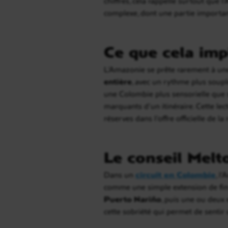
chiffres, cela rappelle surtout que
complexe, dont une partie important
Ce que cela imp
L’Amazonie se prête rarement à un
entière
, avec un rythme plus souple
une Colombie plus sensorielle que spe
marquants d’un itinéraire. Cette lec
réserves dans l’offre officielle de la
Le conseil Melt
Dans un
circuit en Colombie
, l
comme une simple extension de fin 
Puerto Nariño
, puis une ou deux 
cette sobriété qui permet de sentir 