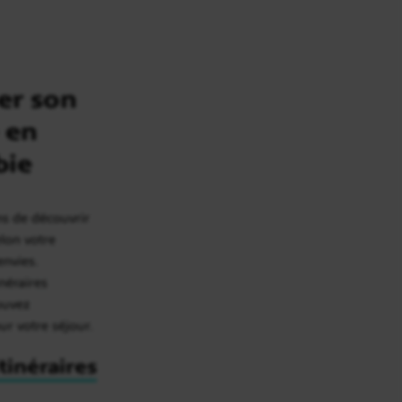
er son
 en
bie
ns de découvrir
elon votre
envies.
inéraires
rouvez
our votre séjour.
itinéraires