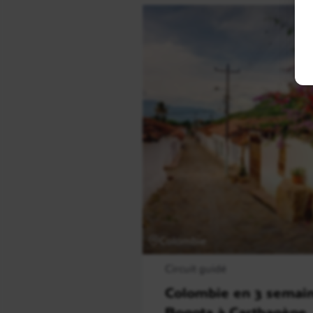
Colombie
Circuit guidé
Colombie en 3 semain
Bogota à Carthagène