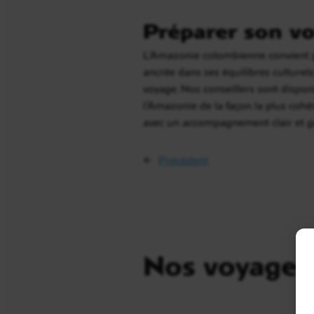
Préparer son vo
L’Amazonie colombienne convient p
ancrée dans ses équilibres culturels
voyage. Nos conseillers sont dispon
l’Amazonie de la façon la plus coh
avec un accompagnement clair et gr
←
Précédent
Nos voyages