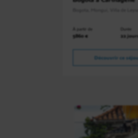
Bogota, Mongui, Villa de Leyva
À partir de
Durée
5860 €
22 jour
Découvrir ce séjo