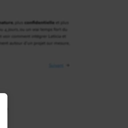
nature
, plus
confidentielle
et plus
ou 4 jours, ou un vrai temps fort du
t voir comment intégrer Leticia et
ent autour d’un projet sur mesure,
Suivant
→
ie