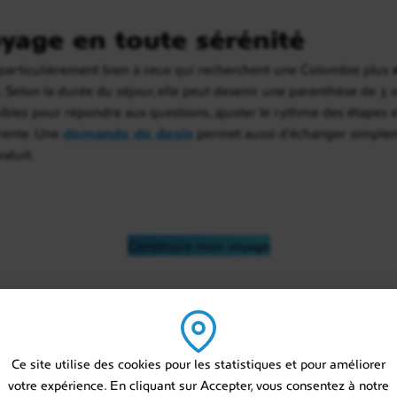
yage en toute sérénité
articulièrement bien à ceux qui recherchent une Colombie plus
. Selon la durée du séjour, elle peut devenir une parenthèse de 3 
ibles pour répondre aux questions, ajuster le rythme des étapes e
érente. Une
demande de devis
permet aussi d’échanger simplem
atuit.
Construire mon voyage
 sur mesure en Colomb
Ce site utilise des cookies pour les statistiques et pour améliorer
votre expérience. En cliquant sur Accepter, vous consentez à notre