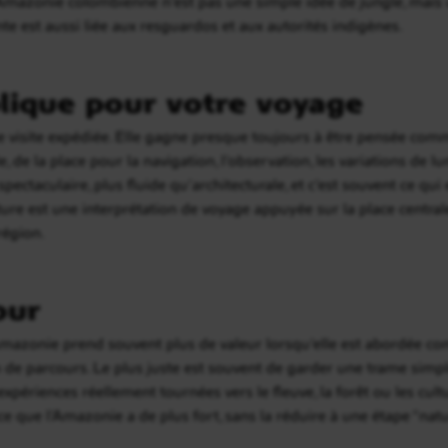
 l’Amazonie colombienne n’est pas une simple idée de jungle, mais 
e est aussi liée aux resguardos et aux autorités indigènes.
lique pour votre voyage
e visite expédiée. Elle gagne presque toujours à être pensée co
, de la place pour la navigation, l’observation, les variations de l
ctaculaire, plus fluide qu’architecturale, et c’est souvent ce qui e
ture est une interprétation de voyage appuyée sur la place centrale
 région.
our
’Amazonie prend souvent plus de valeur lorsqu’elle est abordée co
de parcours. Le plus juste est souvent de garder une trame simpl
expériences réellement tournées vers le fleuve, la forêt ou les cul
ce que l’Amazonie a de plus fort, sans la réduire à une étape “nat