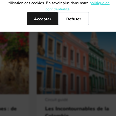
utilisation des cookies. En savoir plus dans notre
politique de
confidentialité
.
Accepter
Refuser
Colombie
Circuit guidé
es : de
Les Incontournables de la
Colombie