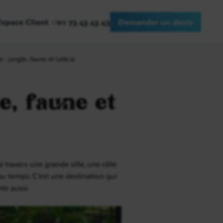
Espace Client
01 73 43 43 43
Demander un devis
 jungle, faune et Leticia
e, faune et
 à travers une grande ville, une côte
n au temps. C’est une destination qui
te aussi.