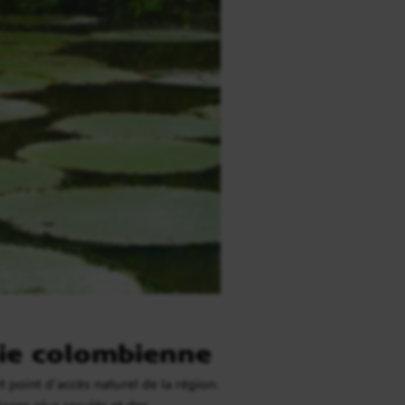
nie colombienne
 point d’accès naturel de la région.
lages plus reculés et des