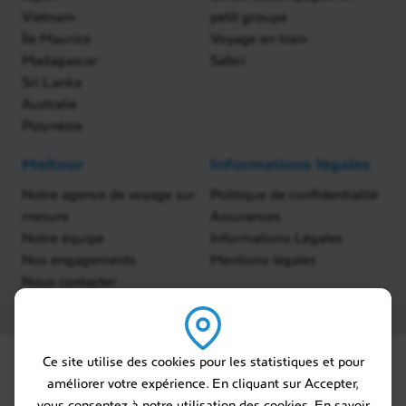
Vietnam
petit groupe
Île Maurice
Voyage en train
Madagascar
Safari
Sri Lanka
Australie
Polynésie
Meltour
Informations légales
Notre agence de voyage sur
Politique de confidentialité
mesure
Assurances
Notre équipe
Informations Légales
Nos engagements
Mentions légales
Nous contacter
Ce site utilise des cookies pour les statistiques et pour
améliorer votre expérience. En cliquant sur Accepter,
vous consentez à notre utilisation des cookies. En savoir