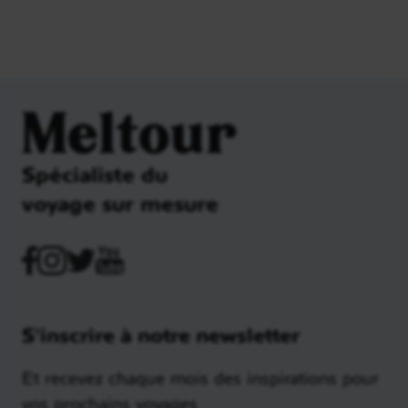
Meltour
Spécialiste du
voyage sur mesure
S'inscrire à notre newsletter
Et recevez chaque mois des inspirations pour
vos prochains voyages