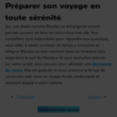
Préparer son voyage en
toute sérénité
Sur une étape comme Bacalar, un échange en amont
permet souvent de faire les bons choix très vite. Nos
conseillers sont disponibles pour répondre aux questions,
vous aider à savoir combien de temps y consacrer, et
intégrer Bacalar au bon moment dans un itinéraire plus
large dans le sud du Mexique. Si vous souhaitez avancer
sur votre projet, vous pouvez nous adresser une
demande
de devis
. Elle est gratuite, et nous prenons le temps de
construire avec vous un voyage fluide, confortable et
vraiment adapté à votre rythme.
←
Précédent
Suivant
→
Construire mon voyage