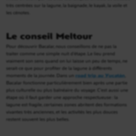
très centrées sur la lagune, la baignade, le kayak, la voile et
les cénotes.
Le conseil Meltour
Pour découvrir Bacalar, nous conseillons de ne pas la
traiter comme une simple nuit d’étape. Le lieu prend
vraiment son sens quand on lui laisse un peu de temps, ne
serait-ce que pour profiter de la lagune à différents
moments de la journée. Dans un
road trip au Yucatán
,
Bacalar fonctionne particulièrement bien après une partie
plus culturelle ou plus balnéaire du voyage. C’est aussi une
étape où il faut garder une approche respectueuse : la
lagune est fragile, certaines zones abritent des formations
vivantes très anciennes, et les activités les plus douces
restent souvent les plus belles.