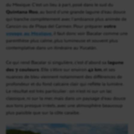
du Mexique. C’est un lieu à part, posé dans le sud du
Quintana Roo
, au bord d’une grande lagune d’eau douce
qui tranche complètement avec l’ambiance plus animée de
Cancún ou de Playa del Carmen. Pour préparer
votre
voyage au Mexique
, il faut donc voir Bacalar comme une
parenthèse plus calme, plus lumineuse et souvent plus
contemplative dans un itinéraire au Yucatán.
Ce qui rend Bacalar si singulière, c’est d’abord sa
lagune
des 7 couleurs
. Elle s’étire sur environ
42 km
, et ses
nuances de bleu viennent notamment des différences de
profondeur et du fond calcaire clair qui reflète la lumière.
Le résultat est très particulier : on n’est ni sur un lac
classique, ni sur la mer, mais dans un paysage d’eau douce
aux tons presque irréels, avec une atmosphère beaucoup
plus paisible que sur la côte caraïbe.