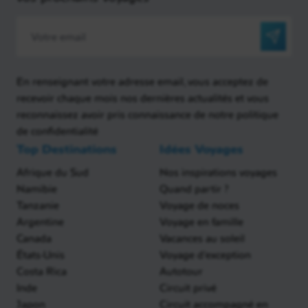
En renseignant votre adresse email, vous acceptez de
recevoir chaque mois nos dernières actualités et vous
reconnaissez avoir pris connaissance de notre politique
de confidentialité
Top Destinations
Idées Voyages
Afrique du Sud
Nos inspirations voyages
Namibie
Quand partir ?
Tanzanie
Voyage de noces
Argentine
Voyage en famille
Canada
Vacances au soleil
États-Unis
Voyage d'exception
Costa Rica
Autotour
Inde
Circuit privé
Japon
Circuit accompagné en