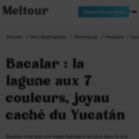
Meltour
Demander un devis
Accueil
Nos destinations
Amériques
Mexique
Gui
Bacalar : la
lagune aux 7
couleurs, joyau
caché du Yucatán
Bacalar n’est pas une étape balnéaire de plus dans le sud