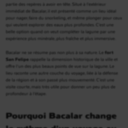
partie des repères à avoir en tête. Situé à l’extérieur
immédiat de Bacalar, il est présenté comme un lieu idéal
pour nager, faire du snorkeling, et même plonger pour ceux
qui veulent explorer des eaux plus profondes. C’est une
belle option quand on veut compléter la lagune par une
expérience plus minérale, plus fraîche et plus immersive.
Bacalar ne se résume pas non plus à sa nature. Le
fort
San Felipe
rappelle la dimension historique de la ville et
offre l’un des plus beaux points de vue sur la lagune. Le
lieu raconte une autre couche du voyage, liée à la défense
de la région et à son passé plus mouvementé. C’est une
visite courte, mais très utile pour donner un peu plus de
profondeur à l’étape.
Pourquoi Bacalar change
le rythme d’un voyage au