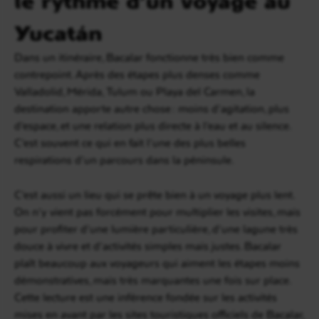
Yucatán
Dans un itinéraire, Bacalar fonctionne très bien comme
contrepoint. Après des étapes plus denses comme
Valladolid, Mérida, Tulum ou Playa del Carmen, la
destination apporte autre chose : moins d’agitation, plus
d’espace, et une relation plus directe à l’eau et au silence.
C’est souvent ce qui en fait l’une des plus belles
respirations d’un parcours dans la péninsule.
C’est aussi un lieu qui se prête bien à un voyage plus lent.
On n’y vient pas forcément pour multiplier les visites, mais
pour profiter d’une lumière particulière, d’une lagune très
douce à vivre et d’activités simples mais justes. Bacalar
plaît beaucoup aux voyageurs qui aiment les étapes moins
démonstratives, mais très marquantes une fois sur place.
Cette lecture est une inférence fondée sur les activités
mises en avant par les sites touristiques officiels de Bacalar,