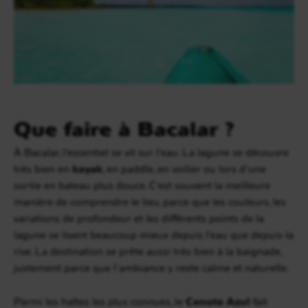
Que faire à Bacalar ?
À Bacalar, l’essentiel se vit sur l’eau. La lagune se découvre
très bien en
kayak
, en paddle, en voilier ou lors d’une
sortie en bateau plus douce. C’est souvent la meilleure
manière de comprendre le lieu, parce que les couleurs, les
variations de profondeur et les différents points de la
lagune se lisent beaucoup mieux depuis l’eau que depuis la
rive. La destination se prête aussi très bien à la baignade,
justement parce que l’ambiance y reste calme et naturelle.
Parmi les haltes les plus connues, le
Cenote Azul
fait