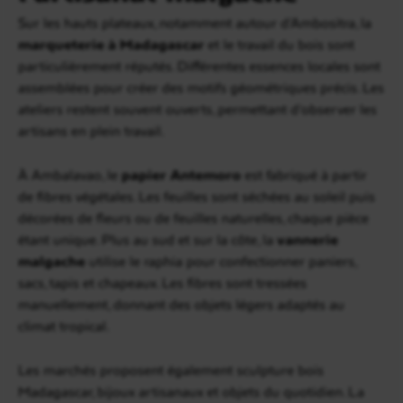
Sur les hauts plateaux, notamment autour d’Ambositra, la
marqueterie à Madagascar
et le travail du bois sont
particulièrement réputés. Différentes essences locales sont
assemblées pour créer des motifs géométriques précis. Les
ateliers restent souvent ouverts, permettant d’observer les
artisans en plein travail.
À Ambalavao, le
papier Antemoro
est fabriqué à partir
de fibres végétales. Les feuilles sont séchées au soleil puis
décorées de fleurs ou de feuilles naturelles, chaque pièce
étant unique. Plus au sud et sur la côte, la
vannerie
malgache
utilise le raphia pour confectionner paniers,
sacs, tapis et chapeaux. Les fibres sont tressées
manuellement, donnant des objets légers adaptés au
climat tropical.
Les marchés proposent également sculpture bois
Madagascar, bijoux artisanaux et objets du quotidien. La