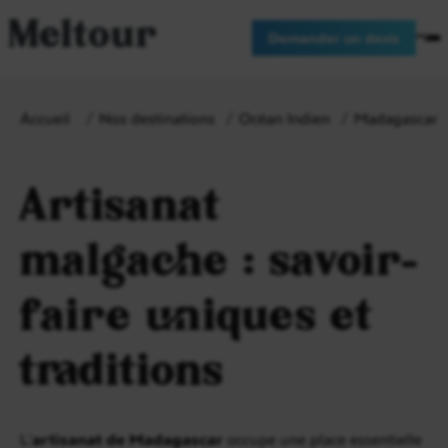
Meltour
Demander un devis
Accueil
Nos destinations
Océan Indien
Madagascar
Artisanat
malgache : savoir-
faire uniques et
traditions
L’
artisanat de Madagascar
occupe une place essentielle