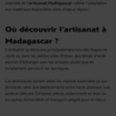
diversité de l’
artisanat Madagascar
reflète l’adaptation
aux matériaux disponibles dans chaque région.
Où découvrir l’artisanat à
Madagascar ?
L’artisanat se découvre principalement lors des étapes de
route ou dans les petites villes. Prévoir des temps d’arrêt
permet d’échanger avec les artisans plutôt que de
simplement parcourir les boutiques.
Les techniques varient selon les régions traversées, ce qui
donne du sens aux déplacements entre hauts plateaux, sud
aride et côte est. Certaines pièces, notamment en bois ou
en raphia, demandent un transport adapté pour le retour.