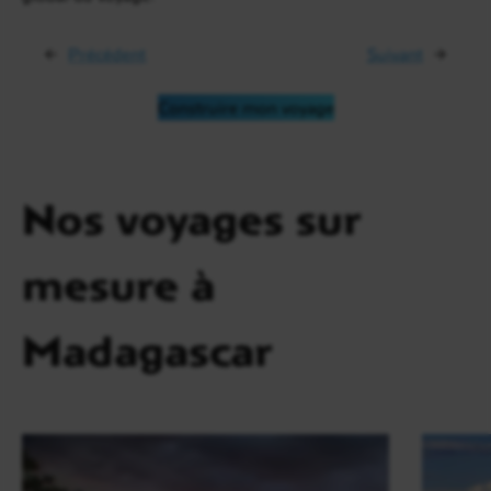
←
Précédent
Suivant
→
Construire mon voyage
Nos voyages sur
mesure à
Madagascar