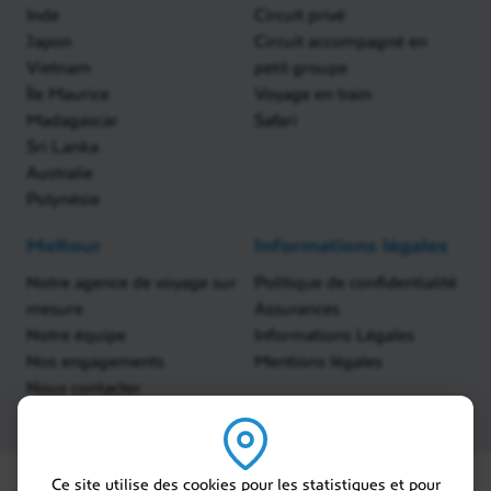
Inde
Circuit privé
Japon
Circuit accompagné en
Vietnam
petit groupe
Île Maurice
Voyage en train
Madagascar
Safari
Sri Lanka
Australie
Polynésie
Meltour
Informations légales
Notre agence de voyage sur
Politique de confidentialité
mesure
Assurances
Notre équipe
Informations Légales
Nos engagements
Mentions légales
Nous contacter
Ce site utilise des cookies pour les statistiques et pour