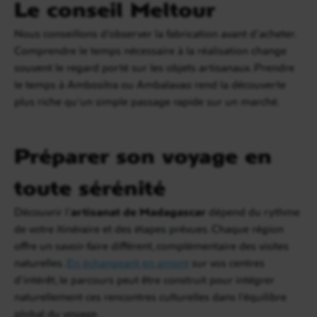
Le conseil Meltour
Nous conseillons d’observer la fabrication avant d’acheter.
Comprendre le temps nécessaire à la réalisation change
souvent le regard porté sur les objets artisanaux. Prendre
le temps à Ambositra ou Ambalavao rend la découverte
plus riche qu’un simple passage rapide sur un marché.
Préparer son voyage en
toute sérénité
Découvrir l’
artisanat de Madagascar
dépend du rythme
de votre itinéraire et des étapes prévues. Chaque région
offre un savoir-faire différent, complémentaire des visites
naturelles.
En échangeant en amont
sur vos centres
d’intérêt, le parcours peut être construit pour intégrer
naturellement ces rencontres culturelles dans l’équilibre
global du voyage.