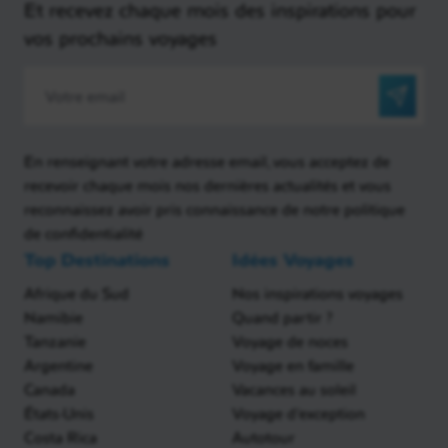
Et recevez chaque mois des inspirations pour
vos prochains voyages
En renseignant votre adresse email, vous acceptez de
recevoir chaque mois nos dernières actualités et vous
reconnaissez avoir pris connaissance de notre politique
de confidentialité
Top Destinations
Idées Voyages
Afrique du Sud
Nos inspirations voyages
Namibie
Quand partir ?
Tanzanie
Voyage de noces
Argentine
Voyage en famille
Canada
Vacances au soleil
États-Unis
Voyage d'exception
Costa Rica
Autotour