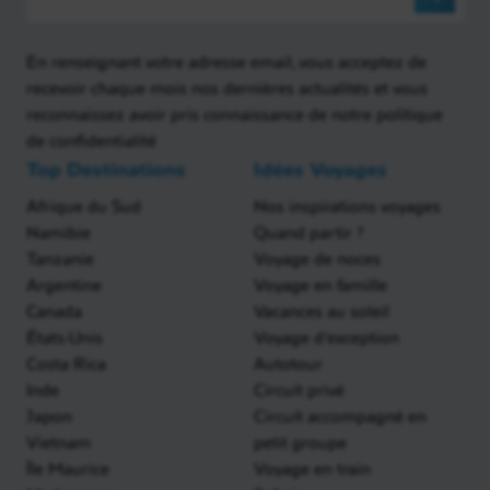
En renseignant votre adresse email, vous acceptez de
recevoir chaque mois nos dernières actualités et vous
reconnaissez avoir pris connaissance de notre politique
de confidentialité
Top Destinations
Idées Voyages
Afrique du Sud
Nos inspirations voyages
Namibie
Quand partir ?
Tanzanie
Voyage de noces
Argentine
Voyage en famille
Canada
Vacances au soleil
États-Unis
Voyage d'exception
Costa Rica
Autotour
Inde
Circuit privé
Japon
Circuit accompagné en
Vietnam
petit groupe
Île Maurice
Voyage en train