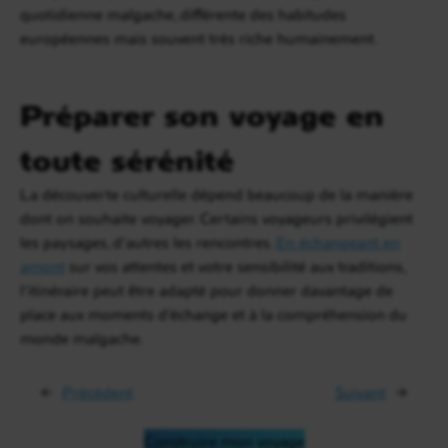
quotidienne malgache, différente des habitudes
européennes mais souvent très riche humainement.
Préparer son voyage en
toute sérénité
La découverte culturelle dépend beaucoup de la manière
dont on souhaite voyager. Certains voyageurs privilégient
les paysages, d’autres les rencontres.
En échangeant en
amont
sur vos attentes et votre sensibilité aux traditions,
l’itinéraire peut être adapté pour donner davantage de
place aux moments d’échange et à la compréhension du
monde malgache.
←
Précédent
Suivant
→
Construire mon voyage