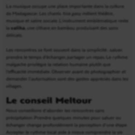
La musique occupe une place importante dans la culture
de Madagascar. Les chants
hira gasy
mêlent théâtre,
musique et satire sociale. L’instrument emblématique reste
la
valiha
, une cithare en bambou produisant des sons
délicats.
Les rencontres se font souvent dans la simplicité : saluer,
prendre le temps d’échanger, partager un repas. Le rythme
malgache privilégie la relation humaine plutôt que
l’efficacité immédiate. Observer avant de photographier et
demander l’autorisation sont des gestes appréciés dans les
villages.
Le conseil Meltour
Nous conseillons d’aborder les rencontres sans
précipitation. Prendre quelques minutes pour saluer ou
échanger change profondément la perception d’une étape.
Accepter le rythme local aide à mieux comprendre la vie