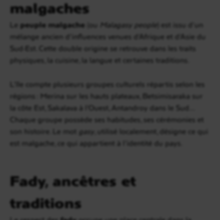
malgaches
Le
peuple malgache
(ou
Malagasy people
) est issu d’un
mélange ancien d’influences venues d’Afrique et d’Asie du
Sud-Est. Cette double origine se retrouve dans les traits
physiques, la cuisine, la langue et certaines traditions.
L’île compte plusieurs groupes culturels répartis selon les
régions : Merina sur les hauts plateaux, Betsimisaraka sur
la côte Est, Sakalava à l’Ouest, Antandroy dans le Sud…
Chaque groupe possède ses habitudes, ses cérémonies et
son histoire. Le mot
gasy
, utilisé localement, désigne ce qui
est malgache, ce qui appartient à l’identité du pays.
Fady, ancêtres et
traditions
Le respect des
fady
occupe une place centrale dans la