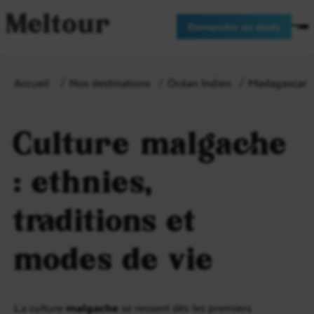
Meltour
Demander un devis
Accueil
Nos destinations
Océan Indien
Madagascar
Culture malgache
: ethnies,
traditions et
modes de vie
La culture
malgache
se ressent dès les premiers