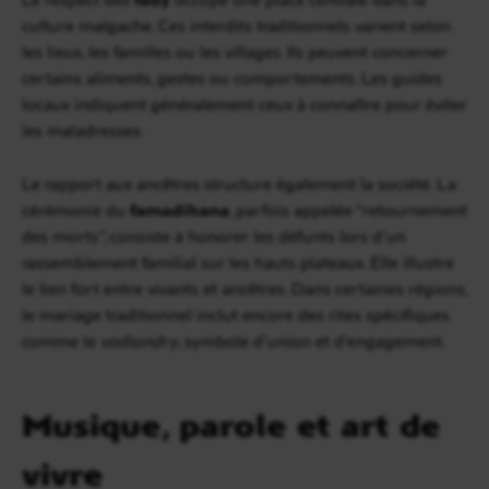
culture malgache. Ces interdits traditionnels varient selon
les lieux, les familles ou les villages. Ils peuvent concerner
certains aliments, gestes ou comportements. Les guides
locaux indiquent généralement ceux à connaître pour éviter
les maladresses.
Le rapport aux ancêtres structure également la société. La
cérémonie du
famadihana
, parfois appelée “retournement
des morts”, consiste à honorer les défunts lors d’un
rassemblement familial sur les hauts plateaux. Elle illustre
le lien fort entre vivants et ancêtres. Dans certaines régions,
le mariage traditionnel inclut encore des rites spécifiques
comme le
vodiondry
, symbole d’union et d’engagement.
Musique, parole et art de
vivre