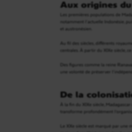
Aux origines d
Les premières populations de Madaga
notamment l’actuelle Indonésie, puis
et austronésien.
Au fil des siècles, différents royaum
centrales. À partir du XIXe siècle,
Des figures comme la reine Ranaval
une volonté de préserver l’indépen
De la colonisat
À la fin du XIXe siècle, Madagascar 
transforme profondément l’organisa
Le XXe siècle est marqué par une m