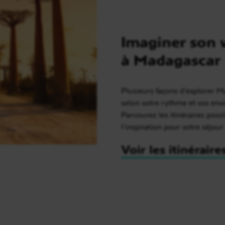
Imaginer son 
à Madagascar
Plusieurs façons d’explorer 
selon votre rythme et vos envi
Parcourez les itinéraires possi
l’inspiration pour votre séjour
Voir les itinéraire