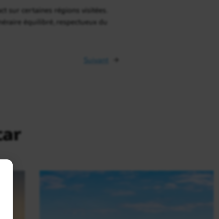
t sur certaines régions visitées.
éraire équilibré, respectueux du
Suivant
→
car