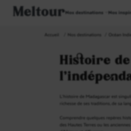
Meltour
Nos destinations
Nos inspi
Accueil
Nos destinations
Océan Indi
Histoire de
l’indépend
L’histoire de Madagascar est singuli
richesse de ses traditions, de sa l
Comprendre quelques repères histori
des Hautes Terres ou les anciennes