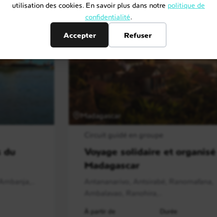
utilisation des cookies. En savoir plus dans notre
politique de
confidentialité
.
Accepter
Refuser
Madagascar
Circuit guidé en groupe
s du
Voyage solidaire et organisé
Madagascar
Ambanja,..
Antananarivo, Antsirabé, Ranomafana,
Ambalavao, Ranohira,..
À partir de
Durée