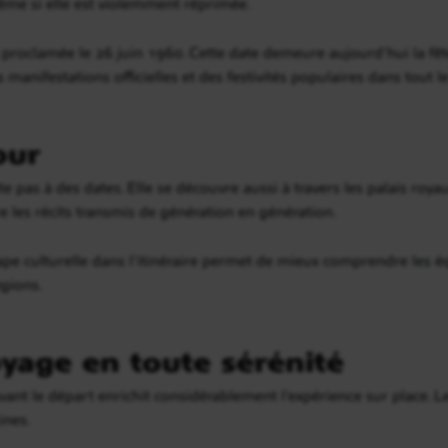
ême si elle est violemment réprimée.
roclamée le 26 juin 1960. Cette date demeure aujourd’hui la fê
s manifestations officielles et des festivités populaires dans tout l
our
e pas à des dates. Elle se découvre aussi à travers les palais royau
e les récits transmis de génération en génération.
pe culturelle dans l’itinéraire permet de mieux comprendre les éq
égions.
yage en toute sérénité
ant le départ enrichit considérablement l’expérience sur place. 
ines.