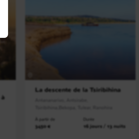
La descente de la Tsiribihina
 à
Antananarivo, Antsirabe,
Tsiribihina,Bekopa, Tulear, Ranohira
À partir de
Durée
3450 €
16 jours / 13 nuits