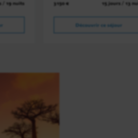
s / 19 nuits
3150 €
15 jours / 13 nu
ur
Découvrir ce séjour