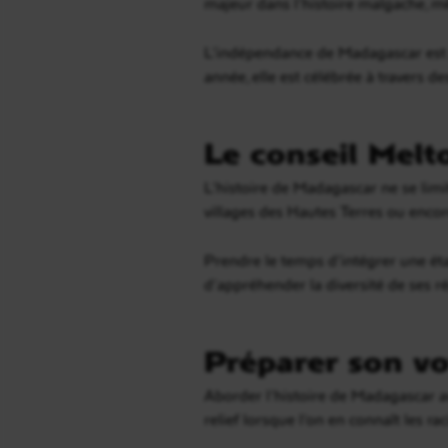
majeur dans l’histoire malgache, m
L’indépendance de Madagascar est p
année, elle est célébrée à travers de
Le conseil Melt
L’histoire de Madagascar ne se limit
villages des Hautes Terres ou encor
Prendre le temps d’intégrer une éta
d’appréhender la diversité de ses r
Préparer son vo
Aborder l’histoire de Madagascar av
relief lorsque l’on en connaît les rac