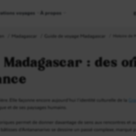
rations voyages
À propos
en
Madagascar
Guide de voyage Madagascar
Histoire de 
 Madagascar : des or
ance
ère. Elle façonne encore aujourd’hui l’identité culturelle de la
Gra
angue et de ses paysages humains.
ques permet de donner davantage de sens aux rencontres et aux li
 bâtisses d’Antananarivo se dessine un passé complexe, marqué pa