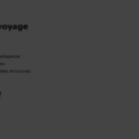
voyage
Madagascar
es.
bles et trouvez
s