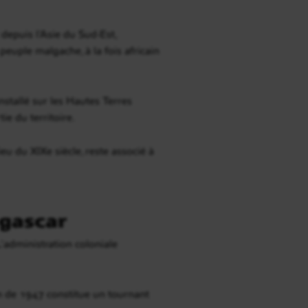
depuis l’Asie du Sud-Est,
peuple malgache, à la fois africain
installé sur les Hautes Terres
ie du territoire.
u du XIXe siècle, reste associé à
agascar
L’administration coloniale
on de 1947 constitue un tournant