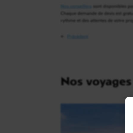
Nos conseillers
sont disponibles pou
Chaque demande de devis est gratuit
rythme et des attentes de votre proj
←
Précédent
Nos voyages