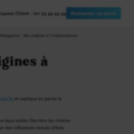
Espace Client
01 73 43 43 43
Demander un devis
Madagascar : des origines à l’indépendance
igines à
nde Île
et explique en partie la
eux visités. Derrière les rizières
r des influences venues d’Asie,