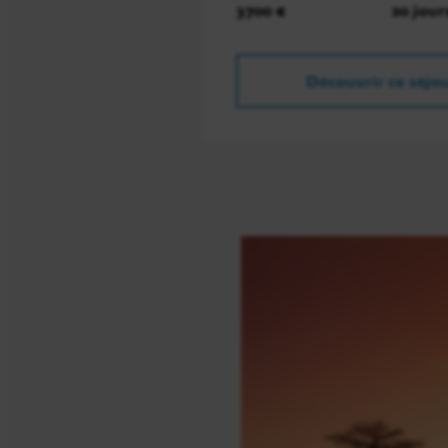
3700 €
20 jour
Découvrir ce séjo