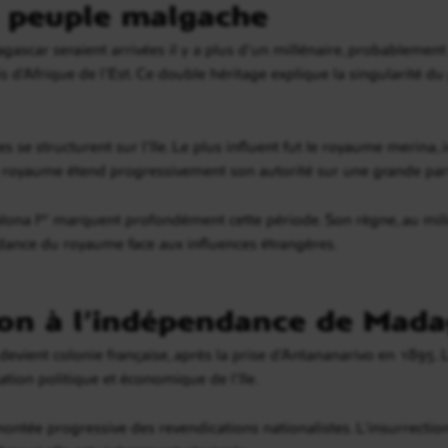
u peuple malgache
scar seraient arrivées il y a plus d’un millénaire, probablement 
 d’Afrique de l’Est. Ce double héritage explique la singularité du 
es se structurent sur l’île. Le plus influent fut le royaume merina, 
 ce royaume étend progressivement son autorité sur une grande part
ona Iᵉʳ marquent profondément cette période. Son règne, au milie
dance du royaume face aux influences étrangères.
ion à l’indépendance de Mad
devient colonie française, après la prise d’Antananarivo en 1895. 
tion politique et économique de l’île.
ontée progressive des revendications nationalistes. L’insurrecti