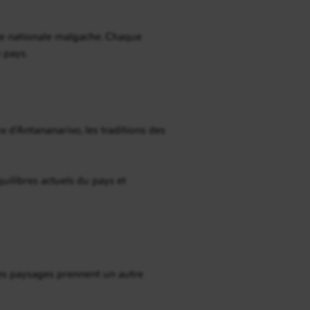
te nationale malgache. Chaque
e pays.
x d’Antananarivo, les traditions des
uilibres actuels du pays et
Les paysages prennent un autre