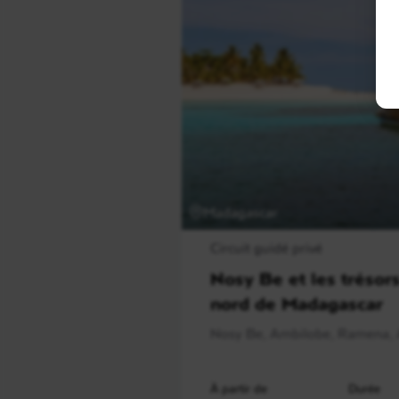
Madagascar
Circuit guidé privé
Nosy Be et les trésor
nord de Madagascar
Nosy Be, Ambilobe, Ramena, 
À partir de
Durée