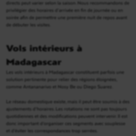
directs peut varier selon la saison. Nous recommandons de
privilégier des horaires d’arrivée en fin de journée ou en
soirée afin de permettre une première nuit de repos avant
de débuter les visites.
Vols intérieurs à
Madagascar
Les vols intérieurs à Madagascar constituent parfois une
solution pertinente pour relier des régions éloignées,
comme Antananarivo et Nosy Be ou Diego Suarez.
Le réseau domestique existe, mais il peut être soumis à des
ajustements d’horaires. Les rotations ne sont pas toujours
quotidiennes et des modifications peuvent intervenir. Il est
donc important d’organiser ces segments avec souplesse
et d’éviter les correspondances trop serrées.