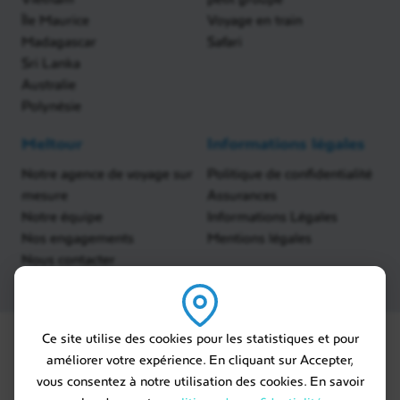
Île Maurice
Voyage en train
Madagascar
Safari
Sri Lanka
Australie
Polynésie
Meltour
Informations légales
Notre agence de voyage sur
Politique de confidentialité
mesure
Assurances
Notre équipe
Informations Légales
Nos engagements
Mentions légales
Nous contacter
Ce site utilise des cookies pour les statistiques et pour
améliorer votre expérience. En cliquant sur Accepter,
vous consentez à notre utilisation des cookies. En savoir