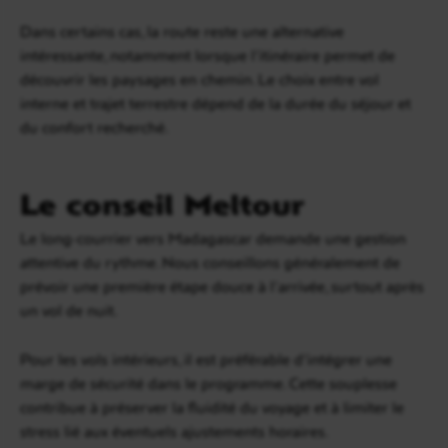
Dans certains cas, la route reste une alternative
intéressante, notamment lorsque l’itinéraire permet de
découvrir les paysages en chemin. Le choix entre vol
interne et trajet terrestre dépend de la durée du séjour et
du confort recherché.
Le conseil Meltour
Le long-courrier vers Madagascar demande une gestion
attentive du rythme. Nous conseillons généralement de
prévoir une première étape douce à l’arrivée, surtout après
un vol de nuit.
Pour les vols intérieurs, il est préférable d’intégrer une
marge de sécurité dans le programme. Cette souplesse
contribue à préserver la fluidité du voyage et à limiter le
stress lié aux éventuels ajustements horaires.