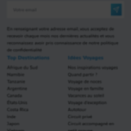
En renseignant votre adresse email, vous acceptez de
recevoir chaque mois nos dernières actualités et vous
reconnaissez avoir pris connaissance de notre politique
de confidentialité
Top Destinations
Idées Voyages
Afrique du Sud
Nos inspirations voyages
Namibie
Quand partir ?
Tanzanie
Voyage de noces
Argentine
Voyage en famille
Canada
Vacances au soleil
États-Unis
Voyage d'exception
Costa Rica
Autotour
Inde
Circuit privé
Japon
Circuit accompagné en
Vietnam
petit groupe