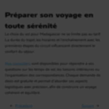
Préparer son voyage en
toute sérénité
Le choix du vol pour Madagascar ne se limite pas au tarif.
La durée du trajet, les horaires et l’enchaînement avec les
premières étapes du circuit influencent directement le
confort du séjour.
Nos conseillers
sont disponibles pour répondre à vos
questions sur les temps de vol, les liaisons intérieures ou
l’organisation des correspondances. Chaque demande de
devis est gratuite et permet d’aborder ces aspects
logistiques avec précision, afin de construire un voyage
cohérent et équilibré.
←
Précédent
Suivant
→