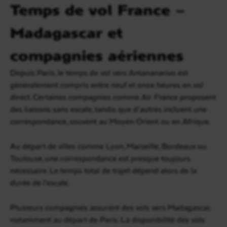
Temps de vol France –
Madagascar et
compagnies aériennes
Depuis Paris, le temps de vol vers Antananarivo est
généralement compris entre neuf et onze heures en vol
direct. Certaines compagnies comme Air France proposent
des liaisons sans escale, tandis que d’autres incluent une
correspondance, souvent au Moyen-Orient ou en Afrique.
Au départ de villes comme Lyon, Marseille, Bordeaux ou
Toulouse, une correspondance est presque toujours
nécessaire. Le temps total de trajet dépend alors de la
durée de l’escale.
Plusieurs compagnies assurent des vols vers Madagascar,
notamment au départ de Paris. La disponibilité des vols