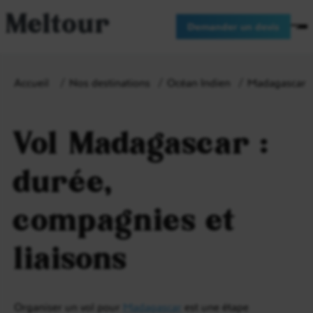
Meltour
Demander un devis
Accueil
Nos destinations
Océan Indien
Madagascar
Vol Madagascar :
durée,
compagnies et
liaisons
Organiser un vol pour
Madagascar
est une étape