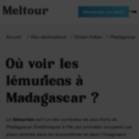
Meltour
Demander un devis
Accueil
Nos destinations
Océan Indien
Madagascar
Où voir les
lémuriens à
Madagascar ?
Le
lémurien
est l’un des symboles les plus forts de
Madagascar. Endémiques à l’île, ces primates occupent une
place centrale dans les écosystèmes et dans l’imaginaire