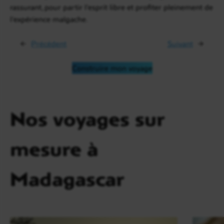
rassurant, pour partir l’esprit libre et profiter pleinement de
l’expérience malgache.
←
Précédent
Suivant
→
Construire mon voyage
Nos voyages sur
mesure à
Madagascar