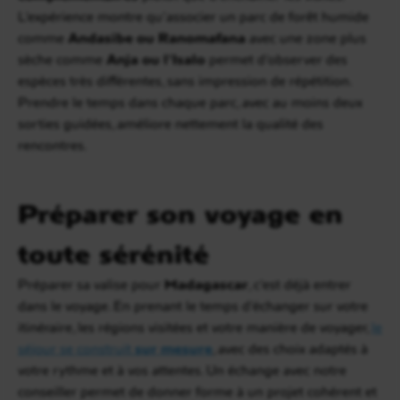
L’expérience montre qu’associer un parc de forêt humide
comme
Andasibe ou Ranomafana
avec une zone plus
sèche comme
Anja ou l’Isalo
permet d’observer des
espèces très différentes, sans impression de répétition.
Prendre le temps dans chaque parc, avec au moins deux
sorties guidées, améliore nettement la qualité des
rencontres.
Préparer son voyage en
toute sérénité
Préparer sa valise pour
Madagascar
, c’est déjà entrer
dans le voyage. En prenant le temps d’échanger sur votre
itinéraire, les régions visitées et votre manière de voyager,
le
séjour se construit
sur mesure
, avec des choix adaptés à
votre rythme et à vos attentes. Un échange avec notre
conseiller permet de donner forme à un projet cohérent et