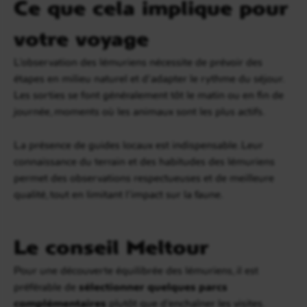
Ce que cela implique pour
votre voyage
L’observation des lémuriens nécessite de prévoir des
étapes en milieu naturel et d’adapter le rythme du séjour.
Les sorties se font généralement tôt le matin ou en fin de
journée, moments où les animaux sont les plus actifs.
La présence de guides locaux est indispensable. Leur
connaissance du terrain et des habitudes des lémuriens
permet des observations respectueuses et de meilleure
qualité, tout en limitant l’impact sur la faune.
Le conseil Meltour
Pour une découverte équilibrée des lémuriens, il est
préférable de
sélectionner quelques parcs
complémentaires
plutôt que d’enchaîner les visites.