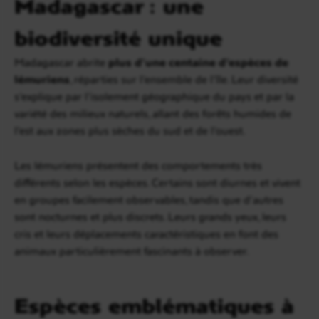
Madagascar : une
biodiversité unique
Madagascar abrite
plus d’une centaine d’espèces de
lémuriens
, réparties sur l’ensemble de l’île. Leur diversité
s’explique par l’isolement géographique du pays et par la
variété des milieux naturels, allant des forêts humides de
l’est aux zones plus sèches du sud et de l’ouest.
Les lémuriens présentent des comportements très
différents selon les espèces. Certains sont diurnes et vivent
en groupes facilement observables, tandis que d’autres
sont nocturnes et plus discrets. Leurs grands yeux, leurs
cris et leurs déplacements caractéristiques en font des
animaux particulièrement fascinants à observer.
Espèces emblématiques à