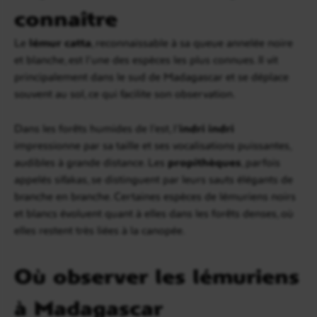
connaître
Le
lémur catta
, reconnaissable à sa queue annelée noire
et blanche, est l’une des espèces les plus connues. Il vit
principalement dans le sud de Madagascar et se déplace
souvent au sol, ce qui facilite son observation.
Dans les forêts humides de l’est, l’
indri indri
impressionne par sa taille et ses vocalisations puissantes,
audibles à grande distance. Les
propithèques
, parfois
appelés sifakas, se distinguent par leurs sauts élégants de
branche en branche. Certaines espèces de lémuriens noirs
et blancs évoluent quant à elles dans les forêts denses, où
elles restent très liées à la canopée.
Où observer les lémuriens
à Madagascar