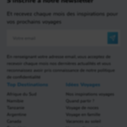
Et recevez chaque mois des inspirations pour
vos prochains voyages
En renseignant votre adresse email, vous acceptez de
recevoir chaque mois nos dernières actualités et vous
reconnaissez avoir pris connaissance de notre politique
de confidentialité
Top Destinations
Idées Voyages
Afrique du Sud
Nos inspirations voyages
Namibie
Quand partir ?
Tanzanie
Voyage de noces
Argentine
Voyage en famille
Canada
Vacances au soleil