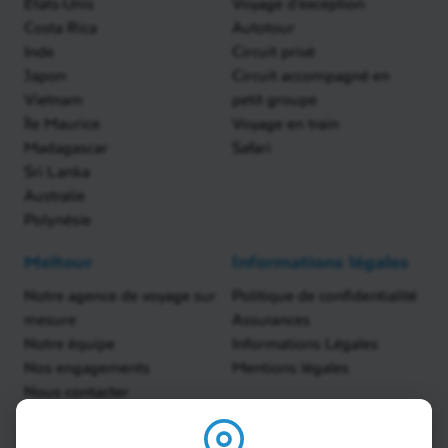
États-Unis
Voyage d'exception
Costa Rica
Autotour
Inde
Circuit privé
Japon
Circuit accompagné en
Vietnam
petit groupe
Île Maurice
Voyage en train
Madagascar
Safari
Sri Lanka
Australie
Polynésie
Meltour
Informations légales
Notre agence de voyage sur
Politique de confidentialité
mesure
Assurances
Notre équipe
Informations Légales
Nos engagements
Mentions légales
Nous contacter