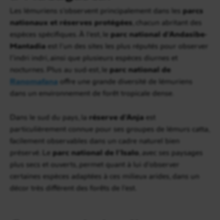
Les lémuriens s’observent principalement dans les
parcs
nationaux et réserves protégées
, chacun abritant des
espèces spécifiques. À l’est, le
parc national d’Andasibe-
Mantadia
est l’un des sites les plus réputés pour observer
l’indri indri, ainsi que plusieurs espèces diurnes et
nocturnes. Plus au sud-est, le
parc national de
Ranomafana
offre une grande diversité de lémuriens
dans un environnement de forêt tropicale dense.
Dans le sud du pays, la
réserve d’Anja
est
particulièrement connue pour ses groupes de lémurs catta,
facilement observables dans un cadre naturel bien
préservé. Le
parc national de l’Isalo
, avec ses paysages
plus secs et ouverts, permet quant à lui d’observer
certaines espèces adaptées à ces milieux arides, dans un
décor très différent des forêts de l’est.