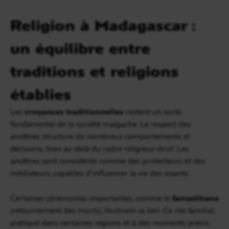
Religion à Madagascar :
un équilibre entre
traditions et religions
établies
Les
croyances traditionnelles
restent un socle
fondamental de la société malgache. Le respect des
ancêtres structure de nombreux comportements et
décisions, bien au-delà du cadre religieux strict. Les
ancêtres sont considérés comme des protecteurs et des
médiateurs, capables d’influencer la vie des vivants.
Certaines cérémonies importantes, comme le
famadihana
(retournement des morts), illustrent ce lien. Ce rite familial,
pratiqué dans certaines régions et à des moments précis,