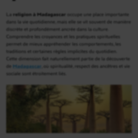
La
religion à Madagascar
occupe une place importante
dans la vie quotidienne, mais elle se vit souvent de manière
discrète et profondément ancrée dans la culture.
Comprendre les croyances et les pratiques spirituelles
permet de mieux appréhender les comportements, les
traditions et certaines règles implicites du quotidien.
Cette dimension fait naturellement partie de la découverte
de
Madagascar
, où spiritualité, respect des ancêtres et vie
sociale sont étroitement liés.