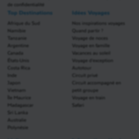
de confidentialité
Top Destinations
Idées Voyages
Afrique du Sud
Nos inspirations voyages
Namibie
Quand partir ?
Tanzanie
Voyage de noces
Argentine
Voyage en famille
Canada
Vacances au soleil
États-Unis
Voyage d'exception
Costa Rica
Autotour
Inde
Circuit privé
Japon
Circuit accompagné en
Vietnam
petit groupe
Île Maurice
Voyage en train
Madagascar
Safari
Sri Lanka
Australie
Polynésie