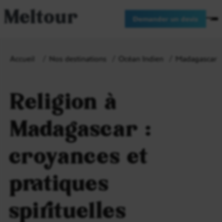
Meltour
Demander un devis
Accueil
Nos destinations
Océan Indien
Madagascar
Religion à
Madagascar :
croyances et
pratiques
spirituelles