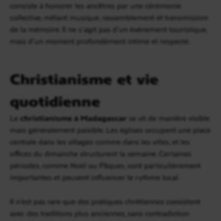
consiste à honorer les ancêtres par une cérémonie
collective, mêlant musique, rassemblement et transmission
de la mémoire. Il ne s’agit pas d’un événement touristique,
mais d’un moment profondément intime et respecté.
Christianisme et vie
quotidienne
Le
christianisme à Madagascar
se vit de manière visible
mais généralement paisible. Les églises occupent une place
centrale dans les villages comme dans les villes, et les
offices du dimanche structurent la semaine. Certaines
périodes, comme Noël ou Pâques, sont particulièrement
importantes et peuvent influencer le rythme local.
Il n’est pas rare que des pratiques chrétiennes coexistent
avec des traditions plus anciennes, sans contradiction