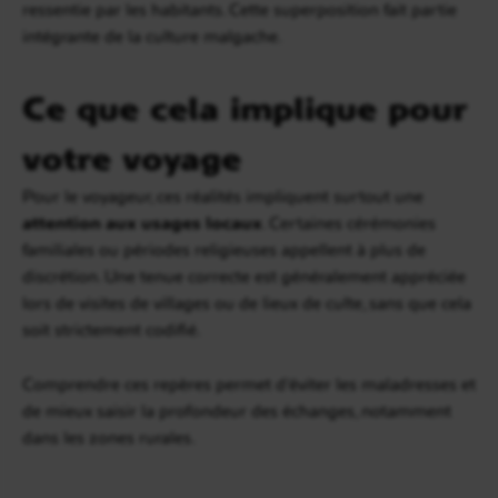
ressentie par les habitants. Cette superposition fait partie
intégrante de la culture malgache.
Ce que cela implique pour
votre voyage
Pour le voyageur, ces réalités impliquent surtout une
attention aux usages locaux
. Certaines cérémonies
familiales ou périodes religieuses appellent à plus de
discrétion. Une tenue correcte est généralement appréciée
lors de visites de villages ou de lieux de culte, sans que cela
soit strictement codifié.
Comprendre ces repères permet d’éviter les maladresses et
de mieux saisir la profondeur des échanges, notamment
dans les zones rurales.