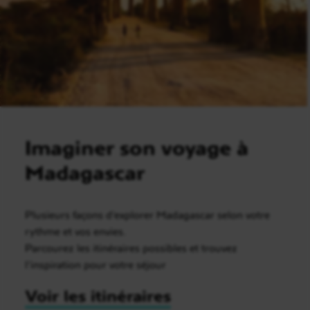
Imaginer son voyage à
Madagascar
Plusieurs façons d’explorer Madagascar selon votre
rythme et vos envies.
Parcourez les itinéraires possibles et trouvez
l’inspiration pour votre séjour
Voir les itinéraires