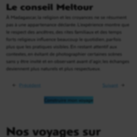
Le conseil Meltour
À Madagascar, la religion et les croyances ne se résument
pas à une appartenance déclarée. L’expérience montre que
le respect des ancêtres, des rites familiaux et des temps
forts religieux influence beaucoup le quotidien, parfois
plus que les pratiques visibles. En restant attentif aux
contextes, en évitant de photographier certaines scènes
sans y être invité et en observant avant d’agir, les échanges
deviennent plus naturels et plus respectueux.
←
Précédent
Suivant
→
Construire mon voyage
Nos voyages sur