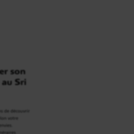
er son
 au Sri
ns de découvrir
elon votre
envies.
inéraires