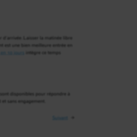
d’arrivée. Laisser la matinée libre
nt est une bien meilleure entrée en
l en 10 jours
intègre ce temps
s sont disponibles pour répondre à
nt et sans engagement.
Suivant
→