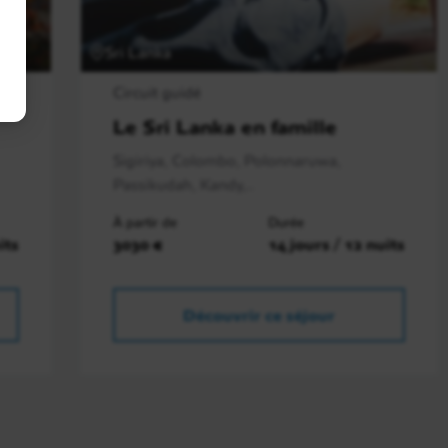
Sri Lanka
Circuit guidé
Le Sri Lanka en famille
Sigiriya, Colombo, Polonnaruwa,
Passikudah, Kandy,..
À partir de
Durée
its
3030 €
14 jours / 12 nuits
Découvrir ce séjour