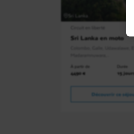
Sri Lanka
Circuit en liberté
Sri Lanka en moto
Colombo, Galle, Udawalawe, El
Madaramnuwara,..
À partir de
Durée
4490 €
15 jour
Découvrir ce séjo