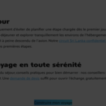
our
ement d’éviter de planifier une étape chargée dès le premier jour 
-déjeuner et explorer tranquillement les environs de l’hébergeme
el à peine descendu de l’avion. Notre
circuit Sri Lanka confidentie
es premières étapes.
yage en toute sérénité
u séjour, conseils pratiques pour bien démarrer : nos conseiller
rt. Une
demande de devis
suffit pour ouvrir l’échange, gratuiteme
Construire mon voyage