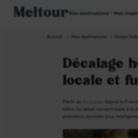
Meltour
Nos destinations
Nos inspi
Accueil
Nos destinations
Océan Indi
Décalage h
locale et f
Partir au
Sri Lanka
depuis la France
nôtre. Ce détail, souvent traité à la
premières journées plus intelligemm