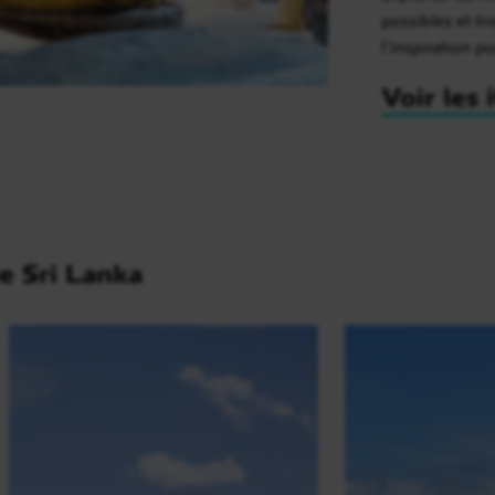
possibles et t
l’inspiration p
Voir les 
le Sri Lanka