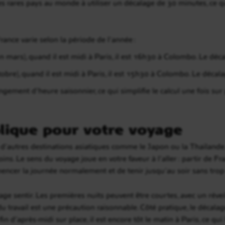
s rares pays au monde à utiliser un décalage de 30 minutes, ce q
ance varie selon la période de l’année :
in mars), quand il est midi à Paris, il est 16h30 à Colombo. Le déc
tobre), quand il est midi à Paris, il est 15h30 à Colombo. Le décal
ement d’heure saisonnier, ce qui simplifie le calcul une fois sur 
lique pour votre voyage
’autres destinations asiatiques comme le Japon ou la Thaïlande
ins. Le sens du voyage joue en votre faveur à l’aller : partir de Fra
er la journée normalement et de tenir jusqu’au soir sans trop d
tage sentir. Les premières nuits peuvent être courtes, avec un révei
u travail est une précaution raisonnable. Côté pratique, le décalag
fin d’après-midi sur place, il est encore tôt le matin à Paris, ce qu