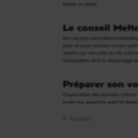
passer un appel.
Le conseil Melt
Nos équipes conseillent systématiqu
pour se poser, prendre un bon petit
matière qu’une visite de site cultur
d’adaptation dans le séquençage d
Préparer son vo
Organisation des journées, rythme d
toutes vos questions avant le dépa
←
Précédent