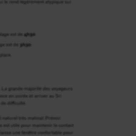
ui le rend légèrement atypique sur
alage est de
4h30
.
age est de
3h30
.
place.
. La grande majorité des voyageurs
nce en soirée et arriver au Sri
e difficulté.
l naturel très matinal. Prévoir
e est utile pour maintenir le contact
i laisse une fenêtre confortable pour