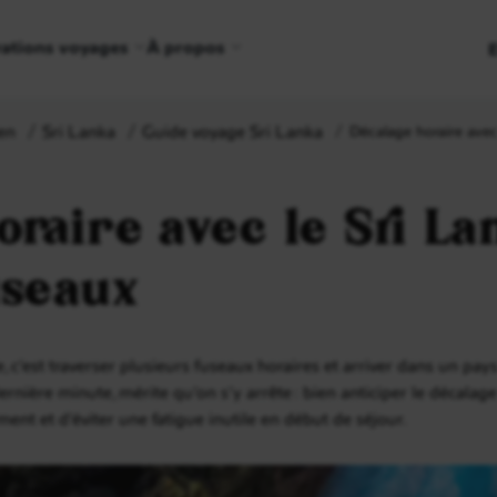
rations voyages
À propos
en
Sri Lanka
Guide voyage Sri Lanka
Décalage horaire avec 
oraire avec le Sri La
useaux
, c’est traverser plusieurs fuseaux horaires et arriver dans un pay
 dernière minute, mérite qu’on s’y arrête : bien anticiper le décala
ent et d’éviter une fatigue inutile en début de séjour.