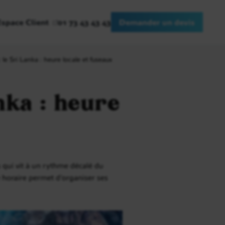
Espace Client
01 73 43 43 43
Demander un devis
le Sri Lanka : heure locale et fuseaux
nka : heure
s qui vit à un rythme décalé du
ge horaire permet d’organiser ses