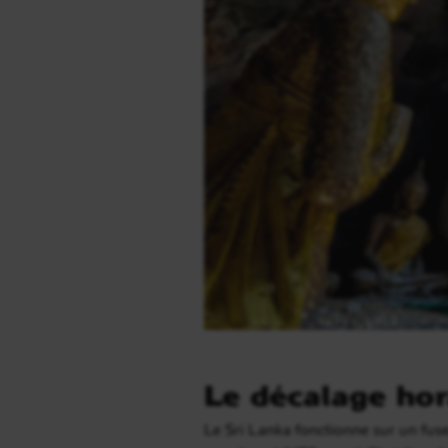
Le décalage hor
Le Sri Lanka fonctionne sur un fus