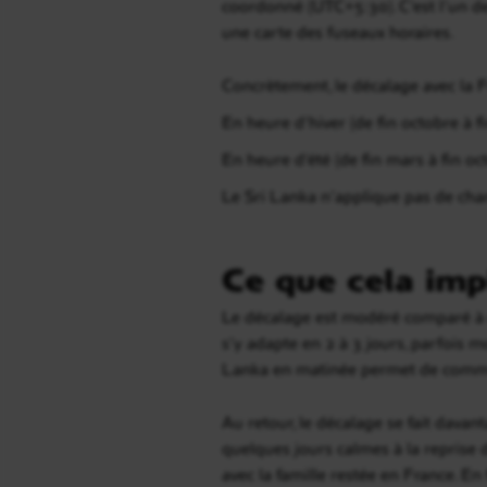
coordonné (UTC+5:30). C’est l’un de
une carte des fuseaux horaires.
Concrètement, le décalage avec la Fr
En heure d’hiver (de fin octobre à f
En heure d’été (de fin mars à fin oc
Le Sri Lanka n’applique pas de chang
Ce que cela imp
Le décalage est modéré comparé à d
s’y adapte en 2 à 3 jours, parfois mo
Lanka en matinée permet de commenc
Au retour, le décalage se fait davan
quelques jours calmes à la reprise d
avec la famille restée en France. En 