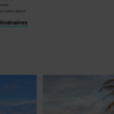
rouvez
our votre séjour.
itinéraires