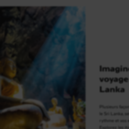
Imagin
voyage
Lanka
Plusieurs faço
le Sri Lanka, s
rythme et vos 
Explorez les it