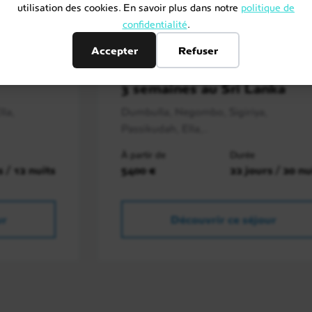
utilisation des cookies. En savoir plus dans notre
politique de
confidentialité
.
Sri Lanka
Accepter
Refuser
Circuit guidé
3 semaines au Sri Lanka
la,
Dumbulla, Negombo, Sigiriya,
Passikudah, Ella,..
À partir de
Durée
s / 12 nuits
5400 €
22 jours / 20 nu
ur
Découvrir ce séjour