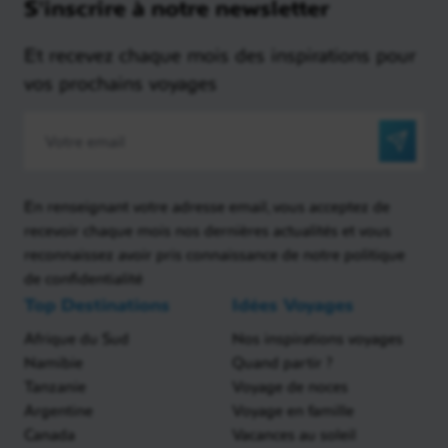
S'inscrire à notre newsletter
Et recevez chaque mois des inspirations pour
vos prochains voyages
En renseignant votre adresse email, vous acceptez de
recevoir chaque mois nos dernières actualités et vous
reconnaissez avoir pris connaissance de notre politique
de confidentialité
Top Destinations
Idées Voyages
Afrique du Sud
Nos inspirations voyages
Namibie
Quand partir ?
Tanzanie
Voyage de noces
Argentine
Voyage en famille
Canada
Vacances au soleil