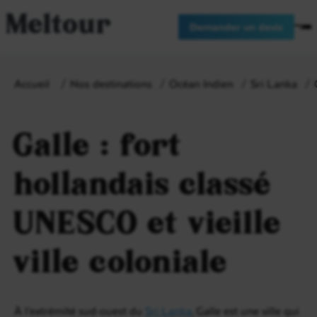
Meltour
Demander un devis
Accueil
Nos destinations
Océan Indien
Sri Lanka
Galle : fort
hollandais classé
UNESCO et vieille
ville coloniale
À l’extrémité sud-ouest du
Sri Lanka
, Galle est une ville qui