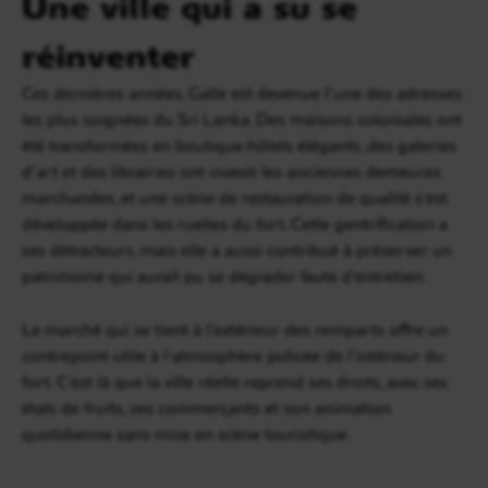
Une ville qui a su se
réinventer
Ces dernières années, Galle est devenue l’une des adresses
les plus soignées du Sri Lanka. Des maisons coloniales ont
été transformées en boutique-hôtels élégants, des galeries
d’art et des librairies ont investi les anciennes demeures
marchandes, et une scène de restauration de qualité s’est
développée dans les ruelles du fort. Cette gentrification a
ses détracteurs, mais elle a aussi contribué à préserver un
patrimoine qui aurait pu se dégrader faute d’entretien.
Le marché qui se tient à l’extérieur des remparts offre un
contrepoint utile à l’atmosphère policée de l’intérieur du
fort. C’est là que la ville réelle reprend ses droits, avec ses
étals de fruits, ses commerçants et son animation
quotidienne sans mise en scène touristique.