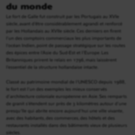
du monde
Le fort de Galle fut construit par les Portugais au XVIe
siècle, avant d’être considérablement agrandi et renforcé
par les Hollandais au XVIIe siècle. Ces derniers en firent
l’un des comptoirs commerciaux les plus importants de
l’océan Indien, point de passage stratégique sur les routes
des épices entre l’Asie du Sud-Est et l’Europe. Les
Britanniques prirent le relais en 1796, mais laissèrent
l’essentiel de la structure hollandaise intacte.
Classé au patrimoine mondial de l’UNESCO depuis 1988,
le fort est l’un des exemples les mieux conservés
d’architecture coloniale européenne en Asie. Ses remparts
de granit s’étendent sur près de 3 kilomètres autour d’une
presqu’île qui abrite encore aujourd’hui une ville vivante,
avec des habitants, des commerces, des hôtels et des
restaurants installés dans des bâtiments vieux de plusieurs
siècles.