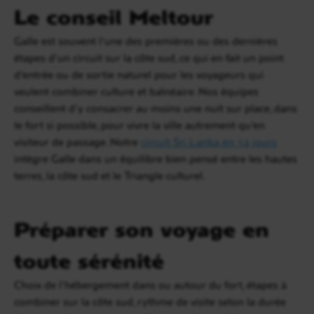
Le conseil Meltour
Galle est souvent l’une des premières ou des dernières
étapes d’un circuit sur la côte sud, ce qui en fait un point
d’entrée ou de sortie naturel pour les voyageurs qui
veulent combiner culture et balnéaire. Nos équipes
conseillent d’y consacrer au moins une nuit sur place, dans
le fort si possible, pour vivre la ville autrement qu’en
visiteur de passage. Notre
circuit Sri Lanka en 12 jours
intègre Galle dans un équilibre bien pensé entre les hautes
terres, la côte sud et le Triangle culturel.
Préparer son voyage en
toute sérénité
Choix de l’hébergement dans ou autour du fort, étapes à
combiner sur la côte sud, rythme de visite selon la durée