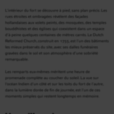
L’intérieur du fort se découvre à pied, sans plan précis. Les
rues étroites et ombragées révèlent des façades
hollandaises aux volets peints, des mosquées, des temples
bouddhistes et des églises qui coexistent dans un espace
d’à peine quelques centaines de mètres carrés. Le Dutch
Reformed Church, construit en 1755, est l’un des bâtiments
les mieux préservés du site, avec ses dalles funéraires
gravées dans le sol et son atmosphère d’une sobriété
remarquable.
Les remparts eux-mêmes méritent une heure de
promenade complète au coucher du soleil. La vue sur
l’océan Indien d’un côté et sur les toits du fort de l’autre,
dans la lumière dorée de fin de journée, est l’un de ces
moments simples qui restent longtemps en mémoire.