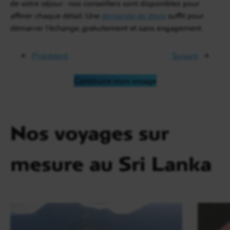
de votre séjour : nos conseillers sont disponibles pour
affiner chaque détail. Une
demande de devis
suffit pour
démarrer l’échange, gratuitement et sans engagement.
←
Précédent
Suivant
→
Construire mon voyage
Nos voyages sur
mesure au Sri Lanka