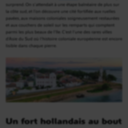
surprend. On s’attendait à une étape balnéaire de plus sur
la côte sud, et l’on découvre une cité fortifiée aux ruelles
pavées, aux maisons coloniales soigneusement restaurées
et aux couchers de soleil sur les remparts qui comptent
parmi les plus beaux de l’île. C’est l’une des rares villes
d’Asie du Sud où l’histoire coloniale européenne est encore
lisible dans chaque pierre.
Un fort hollandais au bout