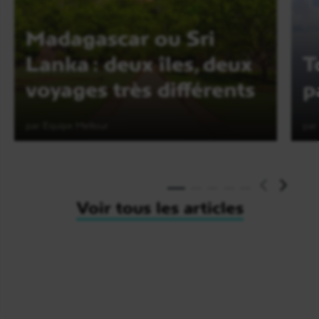
Madagascar ou Sri
Lanka : deux îles, deux
T
voyages très différents
p
par Equipe Meltour
par
Lire l'article
Voir tous les articles