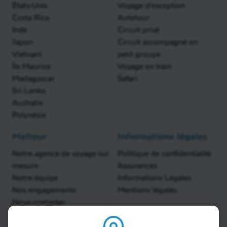
États-Unis
Voyage d'exception
Costa Rica
Autotour
Inde
Circuit privé
Japon
Circuit accompagné en
Vietnam
petit groupe
Île Maurice
Voyage en train
Madagascar
Safari
Sri Lanka
Australie
Polynésie
Meltour
Informations légales
Notre agence de voyage sur
Politique de confidentialité
mesure
Assurances
Notre équipe
Informations Légales
Nos engagements
Mentions légales
Nous contacter