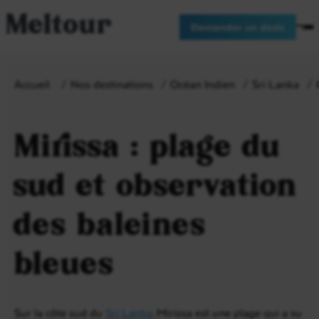
Meltour
Demander un devis
Accueil
Nos destinations
Océan Indien
Sri Lanka
Mirissa : plage du
sud et observation
des baleines
bleues
Sur la côte sud du
Sri Lanka
, Mirissa est une plage qui a su