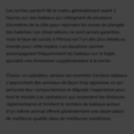
Les sorties partent tôt le matin, généralement avant 7
heures, sur des bateaux qui s’éloignent de plusieurs
kilomètres de la côte pour rejoindre les zones de plongée
des baleines. Les observations ne sont jamais garanties,
mais le taux de succès à Mirissa est l’un des plus élevés au
monde pour cette espèce. Les dauphins spinner
accompagnent fréquemment les bateaux sur le trajet,
ajoutant une dimension supplémentaire à la sortie.
Choisir un opérateur sérieux est essentiel. Certains bateaux
s’approchent des animaux de façon trop agressive, ce qui
perturbe leur comportement et dégrade l’expérience pour
tout le monde. Les opérateurs qui respectent les distances
réglementaires et limitent le nombre de bateaux autour
d’un même animal offrent généralement une observation
de meilleure qualité, dans de meilleures conditions.