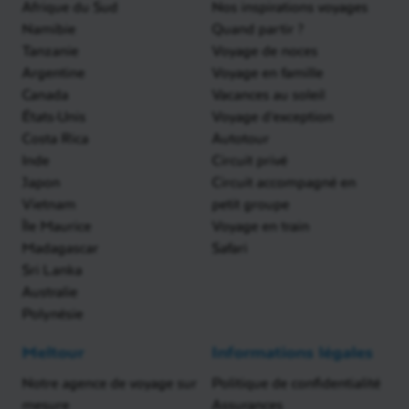
Afrique du Sud
Nos inspirations voyages
Namibie
Quand partir ?
Tanzanie
Voyage de noces
Argentine
Voyage en famille
Canada
Vacances au soleil
États-Unis
Voyage d'exception
Costa Rica
Autotour
Inde
Circuit privé
Japon
Circuit accompagné en
Vietnam
petit groupe
Île Maurice
Voyage en train
Madagascar
Safari
Sri Lanka
Australie
Polynésie
Meltour
Informations légales
Notre agence de voyage sur
Politique de confidentialité
mesure
Assurances