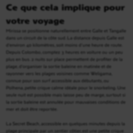
Ce que cela implique pour
votre voyage
Mirissa se positionne naturellement entre Galle et Tangalle
dans un circuit de la côte sud. La distance depuis Galle est
d’environ 40 kilomètres, soit moins d’une heure de route.
Depuis Colombo, comptez 3 heures en voiture ou un peu
plus en bus. 2 nuits sur place permettent de profiter de la
plage, d’organiser la sortie baleine en matinée et de
rayonner vers les plages voisines comme Weligama,
connue pour son surf accessible aux débutants, ou
Polhena, petite crique calme idéale pour le snorkeling. Une
seule nuit est possible mais laisse peu de marge, surtout si
la sortie baleine est annulée pour mauvaises conditions de
mer et doit être reportée.
La Secret Beach, accessible en quelques minutes depuis la
plage principale par un sentier côtier, est une petite crique