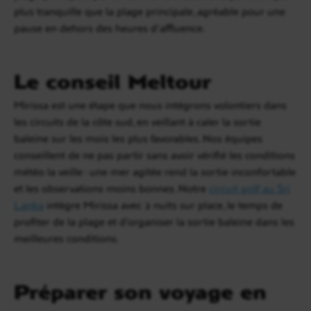
plus tranquille que la plage principale, agréable pour une
pause en dehors des heures d’affluence.
Le conseil Meltour
Mirissa est une étape que nous intégrons volontiers dans
les circuits de la côte sud, en veillant à caler la sortie
baleine sur les mois les plus favorables. Nos équipes
conseillent de ne pas partir sans avoir vérifié les conditions
météo la veille : une mer agitée rend la sortie inconfortable
et les observations moins bonnes. Notre
circuit golf au Sri
Lanka
intègre Mirissa avec 2 nuits sur place, le temps de
profiter de la plage et d’organiser la sortie baleine dans les
meilleures conditions.
Préparer son voyage en