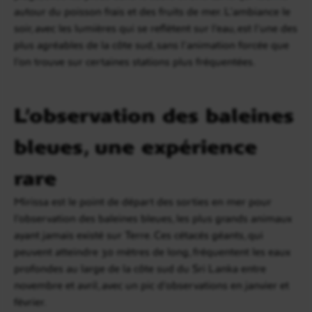
autour du poisson frais et des fruits de mer. L’ambiance le
soir, avec les lumières qui se reflètent sur l’eau, est l’une des
plus agréables de la côte sud, sans l’animation forcée que
l’on trouve sur certaines stations plus fréquentées.
L’observation des baleines
bleues, une expérience
rare
Mirissa est le point de départ des sorties en mer pour
l’observation des baleines bleues, les plus grands animaux
ayant jamais existé sur Terre. Ces cétacés géants, qui
peuvent atteindre 30 mètres de long, fréquentent les eaux
profondes au large de la côte sud du Sri Lanka entre
novembre et avril, avec un pic d’observations en janvier et
février.