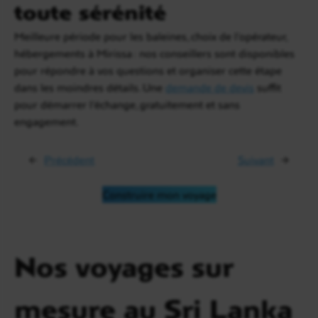
toute sérénité
Meilleure période pour les baleines, choix de l’opérateur,
hébergements à Mirissa : nos conseillers sont disponibles
pour répondre à vos questions et organiser cette étape
dans les moindres détails. Une
demande de devis
suffit
pour démarrer l’échange, gratuitement et sans
engagement.
←
Précédent
Suivant
→
Construire mon voyage
Nos voyages sur
mesure au Sri Lanka