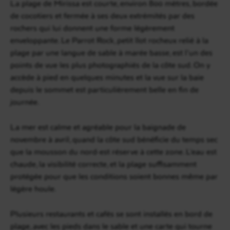
La plage de Mirissa est courte, environ 800 mètres, bordée
de cocotiers et fermée à ses deux extrémités par des
rochers qui lui donnent une forme légèrement
enveloppante. Le Parrot Rock, petit îlot rocheux relié à la
plage par une langue de sable à marée basse, est l’un des
points de vue les plus photographiés de la côte sud. On y
accède à pied en quelques minutes et la vue sur la baie
depuis le sommet est particulièrement belle en fin de
journée.
La mer est calme et agréable pour la baignade de
novembre à avril, quand la côte sud bénéficie du temps sec
que la mousson du nord-est réserve à cette zone. L’eau est
chaude, la visibilité correcte, et la plage suffisamment
protégée pour que les conditions soient bonnes même par
légère houle.
Plusieurs restaurants et cafés se sont installés en bord de
plage, avec les pieds dans le sable et une carte qui tourne