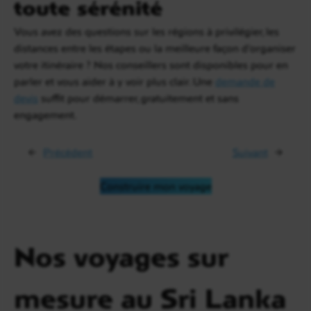
toute sérénité
Vous avez des questions sur les régions à privilégier, les
distances entre les étapes ou la meilleure façon d’organiser
votre itinéraire ? Nos conseillers sont disponibles pour en
parler et vous aider à y voir plus clair. Une
demande de
devis
suffit pour démarrer, gratuitement et sans
engagement.
←
Précédent
Suivant
→
Construire mon voyage
Nos voyages sur
mesure au Sri Lanka