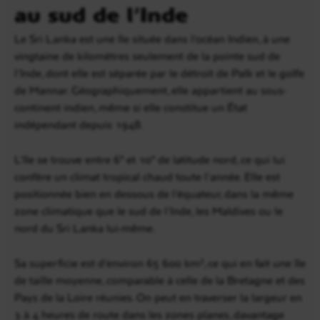
au sud de l’Inde
Le Sri Lanka est une île située dans l’océan Indien, à une
vingtaine de kilomètres seulement de la pointe sud de
l’Inde, dont elle est séparée par le détroit de Palk et le golfe
de Mannar. Géographiquement, elle appartient au sous-
continent indien, même si elle constitue un État
indépendant depuis 1948.
L’île se trouve entre 6° et 10° de latitude nord, ce qui lui
confère un climat tropical chaud toute l’année. Elle est
positionnée bien en dessous de l’équateur, dans la même
zone climatique que le sud de l’Inde, les Maldives ou le
nord du Sri Lanka lui-même.
Sa superficie est d’environ 65 600 km², ce qui en fait une île
de taille moyenne, comparable à celle de la Bretagne et des
Pays de la Loire réunies. On peut en traverser la largeur en
3 à 4 heures de route dans les zones planes, davantage