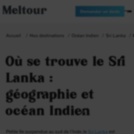
Meltour
Demander un devis
Accueil
Nos destinations
Océan Indien
Sri Lanka
Où se trouve le Sri
Lanka :
géographie et
océan Indien
Petite île suspendue au sud de l’Inde, le
Sri Lanka
est