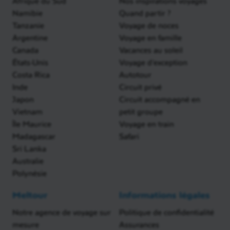
Afrique du Sud
Nos inspirations voyages
Namibie
Quand partir ?
Tanzanie
Voyage de noces
Argentine
Voyage en famille
Canada
Vacances au soleil
États-Unis
Voyage d'exception
Costa Rica
Autotour
Inde
Circuit privé
Japon
Circuit accompagné en
Vietnam
petit groupe
Île Maurice
Voyage en train
Madagascar
Safari
Sri Lanka
Australie
Polynésie
Meltour
Informations légales
Notre agence de voyage sur
Politique de confidentialité
mesure
Assurances