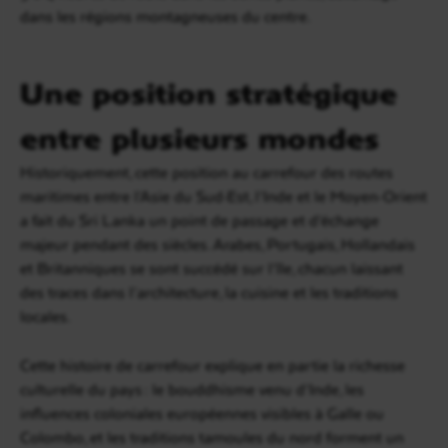
dans les régions montagneuses du centre.
Une position stratégique
entre plusieurs mondes
Historiquement, cette position au carrefour des routes
maritimes entre l’Asie du Sud-Est, l’Inde et le Moyen-Orient
a fait du Sri Lanka un point de passage et d’échange
majeur pendant des siècles. Arabes, Portugais, Hollandais
et Britanniques se sont succédé sur l’île, chacun laissant
des traces dans l’architecture, la cuisine et les traditions
locales.
Cette histoire de carrefour explique en partie la richesse
culturelle du pays : le bouddhisme venu d’Inde, les
influences coloniales européennes visibles à Galle ou
Colombo, et les traditions tamoules du nord forment un