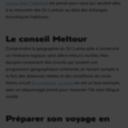
Lanka chez l’habitant
est pensé pour ceux qui veulent aller
à la rencontre des Sri Lankais au-delà des échanges
touristiques habituels.
Le conseil Meltour
Comprendre la géographie du Sri Lanka aide à construire
un itinéraire logique, sans allers-retours inutiles. Nos
équipes conçoivent des circuits qui suivent une
progression géographique cohérente, en tenant compte à
la fois des distances réelles et des conditions de route.
Notre circuit
Sri Lanka en 12 jours
en est un bon exemple,
avec un séquençage pensé pour traverser l’île sans fatigue
inutile.
Préparer son voyage en