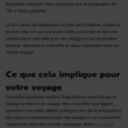
ensemble cohérent mais contrasté, que la géographie de
l’île a rendu possible.
Le Sri Lanka est également proche des Maldives, situées à
environ 700 km au sud-ouest. Cette proximité en fait une
combinaison naturelle pour les voyageurs qui souhaitent
associer découverte culturelle et séjour balnéaire dans un
même voyage.
Ce que cela implique pour
votre voyage
Connaître quelques repères linguistiques avant de partir
change la texture du voyage. Nos conseillers partagent
volontiers ces petits détails pratiques lors de la préparation
des séjours, notamment pour les voyageurs qui souhaitent
s’aventurer hors des circuits classiques. Notre
circuit Sri