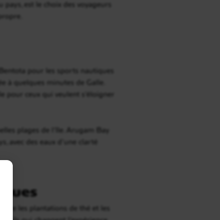
u pays, est le choix des voyageurs
propre.
 Bentota pour les sports nautiques
gée à quelques minutes de Galle.
le pour ceux qui veulent s’éloigner
belles plages de l’île. Arugam Bay
ays, avec des eaux d’une clarté
iques
ntre les plantations de thé et les
détails qui changent l’expérience.