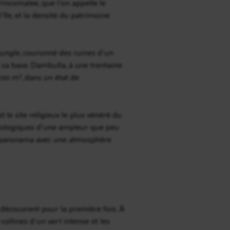
incomalee, que l’on appelle le
l’île, et la densité du patrimoine
a jungle, couronné des ruines d’un
 sa base. Dambulla, à une trentaine
100 m², dans un état de
 le site religieux le plus vénéré du
héologiques d’une ampleur que peu
ce panorama avec une atmosphère
 découvrent pour la première fois. À
collines d’un vert intense et les