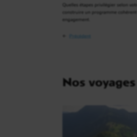
Quelles étapes privilégier selon votr
construire un programme cohérent 
engagement.
←
Précédent
Nos voyages