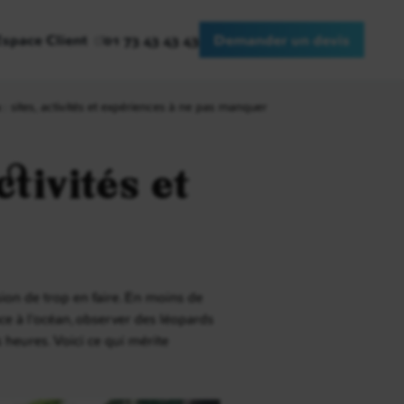
Espace Client
01 73 43 43 43
Demander un devis
 : sites, activités et expériences à ne pas manquer
ctivités et
ion de trop en faire. En moins de
ce à l’océan, observer des léopards
s heures. Voici ce qui mérite