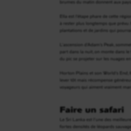
brumes du matin donnent aux paysag
Ella est l’étape phare de cette régi
à rester plus longtemps que prévu.
plantations et de jardins qui pourra
L’ascension d’Adam’s Peak, sommet sa
part dans la nuit, on monte dans le f
du pic se projeter sur les nuages e
Horton Plains et son World’s End, 
lever tôt mais récompense généreus
voyageurs qui aiment vraiment marc
Faire un safari
Le Sri Lanka est l’une des meilleures
fortes densités de léopards sauvage