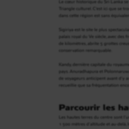
Le cœur historique du Sri Lanka se
Triangle culturel. C’est ici que se t
dans cette région est sans équivale
Sigiriya est le site le plus spectac
palais royal du Ve siècle, avec des
de kilomètres, abrite 5 grottes cre
conservation remarquable.
Kandy, dernière capitale du royaume c
pays. Anuradhapura et Polonnaruwa
de voyageurs anticipent avant d’y 
recueillie que sa fréquentation en
Parcourir les ha
Les hautes terres du centre sont l’
1 500 mètres d’altitude et au-delà, l