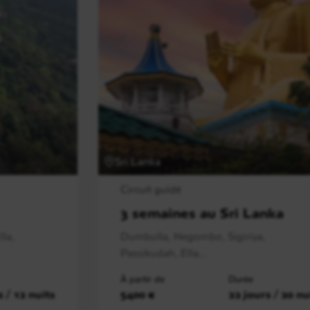
Sri Lanka
Circuit guidé
3 semaines au Sri Lanka
la,
Dumbulla, Negombo, Sigiriya,
Passikudah, Ella,..
À partir de
Durée
s / 12 nuits
5400 €
22 jours / 20 nu