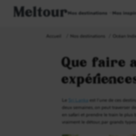
Meltour
Nos destinations
Nos inspi
Accueil
Nos destinations
Océan Indi
Que faire a
expérience
Le
Sri Lanka
est l’une de ces desti
deux semaines, on peut traverser de
en safari et prendre le train le plus
vraiment le détour, par grands type