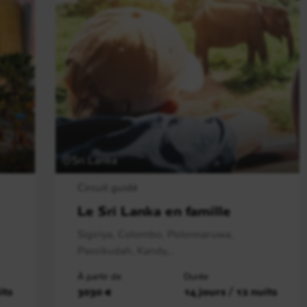
Sri Lanka
Circuit guidé
Le Sri Lanka en famille
Sigiriya, Colombo, Polonnaruwa,
Passikudah, Kandy,..
À partir de
Durée
its
3030 €
14 jours / 12 nuits