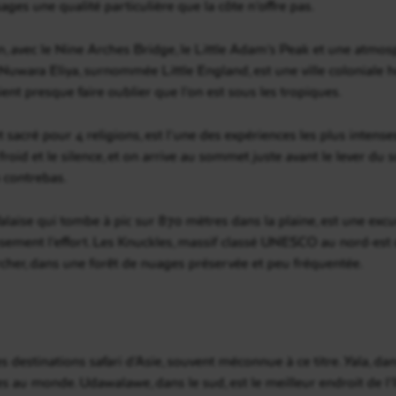
es une qualité particulière que la côte n’offre pas.
on, avec le Nine Arches Bridge, le Little Adam’s Peak et une atmosp
 Nuwara Eliya, surnommée Little England, est une ville colonial
ient presque faire oublier que l’on est sous les tropiques.
cré pour 4 religions, est l’une des expériences les plus intenses 
roid et le silence, et on arrive au sommet juste avant le lever du s
n contrebas.
falaise qui tombe à pic sur 870 mètres dans la plaine, est une ex
ement l’effort. Les Knuckles, massif classé UNESCO au nord-est 
her, dans une forêt de nuages préservée et peu fréquentée.
 destinations safari d’Asie, souvent méconnue à ce titre. Yala, dans
s au monde. Udawalawe, dans le sud, est le meilleur endroit de l’