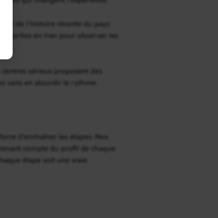
e et de l’histoire récente du pays
t des sorties en mer pour observer les
 centres sérieux proposent des
s sans en alourdir le rythme.
à force d’enchaîner les étapes. Nos
n tenant compte du profil de chaque
aque étape soit une vraie