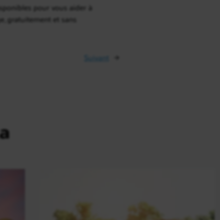
disponibles pour vous aider à
e, gratuitement et sans
Suivant
→
a