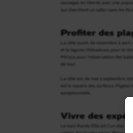
sauvages en liberté, avec une popul
qui cherchent un safari sans les fou
Profiter des pla
La côte ouest, de novembre à avril,
et la lagune, Hikkaduwa pour le réc
Mirissa pour l’observation des bale
de tout.
La côte est, de mai à septembre, est
est le repaire des surfeurs. Pigeon I
exceptionnelle.
Vivre des expér
Le train Kandy-Ella est l’un des voya
vallées des hautes terres. Réserver 