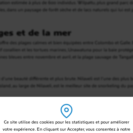
ation estimée à plus de 600 individus. Wilpattu, plus grand parc d
les, dans un paysage de forêt sèche et de lacs naturels qui lui est 
ges et de la mer
 offre des plages calmes et bien équipées entre Colombo et Galle.
if corallien et les tortues marines, Unawatuna pour la baie proté
ines bleues entre novembre et avril, et la plage sauvage de Tangal
 d’une beauté différente et plus brute. Nilaveli est l’une des plus 
sland, au large de Nilaveli, est le meilleur site de snorkeling du p
iences hors des sentiers class
Ce site utilise des cookies pour les statistiques et pour améliorer
ges ferroviaires les plus beaux d’Asie, sur une ligne qui serpente e
votre expérience. En cliquant sur Accepter, vous consentez à notre
sa place à l’avance et choisir le bon côté du wagon fait partie des 