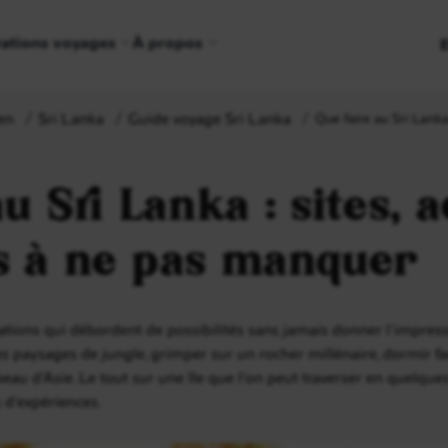
rations voyages
À propos
en
Sri Lanka
Guide voyage Sri Lanka
Que faire au Sri Lanka
u Sri Lanka : sites, a
s à ne pas manquer
nations qui débordent de possibilités sans jamais donner l’impress
s paysages de jungle, grimper sur un rocher millénaire, dormir fa
 beau d’Asie. Le tout sur une île que l’on peut traverser en quelque
s d’expériences.