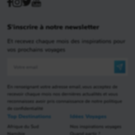
S'inscrire à notre newsletter
Et recevez chaque mois des inspirations pour
vos prochains voyages
En renseignant votre adresse email, vous acceptez de
recevoir chaque mois nos dernières actualités et vous
reconnaissez avoir pris connaissance de notre politique
de confidentialité
Top Destinations
Idées Voyages
Afrique du Sud
Nos inspirations voyages
Namibie
Quand partir ?