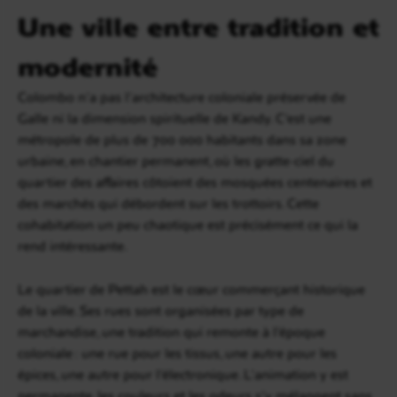
Une ville entre tradition et
modernité
Colombo n’a pas l’architecture coloniale préservée de
Galle ni la dimension spirituelle de Kandy. C’est une
métropole de plus de 700 000 habitants dans sa zone
urbaine, en chantier permanent, où les gratte-ciel du
quartier des affaires côtoient des mosquées centenaires et
des marchés qui débordent sur les trottoirs. Cette
cohabitation un peu chaotique est précisément ce qui la
rend intéressante.
Le quartier de Pettah est le cœur commerçant historique
de la ville. Ses rues sont organisées par type de
marchandise, une tradition qui remonte à l’époque
coloniale : une rue pour les tissus, une autre pour les
épices, une autre pour l’électronique. L’animation y est
permanente, les couleurs et les odeurs s’y mélangent sans