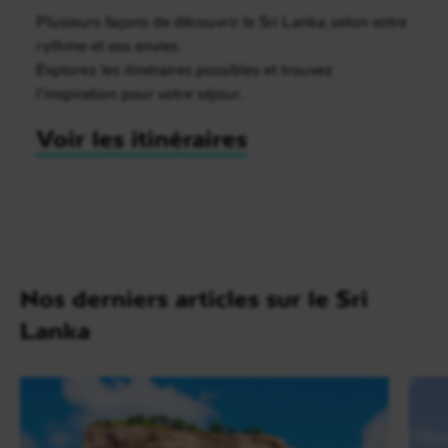
Plusieurs façons de découvrir le Sri Lanka, selon votre
rythme et vos envies.
Explorez les itinéraires possibles et trouvez
l’inspiration pour votre séjour.
Voir les itinéraires
Nos derniers articles sur le Sri
Lanka