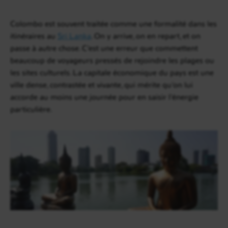
Colombo est souvent traitée comme une formalité dans les
itinéraires au
Sri Lanka
. On y arrive, on en repart, et on
passe à autre chose. C’est une erreur que commettent
beaucoup de voyageurs pressés de rejoindre les plages ou
les sites culturels. La capitale économique du pays est une
ville dense, contrastée et vivante, qui mérite qu’on lui
accorde au moins une journée pour en saisir l’énergie
particulière.