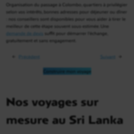
Organisation du passage à Colombo, quartiers à privilégier
selon vos intérêts, bonnes adresses pour déjeuner ou dîner
: nos conseillers sont disponibles pour vous aider à tirer le
meilleur de cette étape souvent sous-estimée. Une
demande de devis
suffit pour démarrer l’échange,
gratuitement et sans engagement.
←
Précédent
Suivant
→
Construire mon voyage
Nos voyages sur
mesure au Sri Lanka