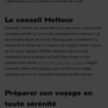
à Bentota au sud, à environ une heure de route.
Le conseil Meltour
Colombo mérite une vraie demi-journée, voire une journée
complète, plutôt qu’un simple passage entre l’aéroport et
la première étape du circuit. Nos équipes conseillent d’y
consacrer le temps de l’arrivée ou du départ, selon l’heure
du vol, pour explorer Pettah, déjeuner dans un bon
restaurant local et longer le Galle Face Green en fin
d’après-midi. Notre
circuit Sri Lanka en 12 jours
intègre
Colombo dans cette logique, sans en faire une étape
centrale mais en lui accordant la place qu’elle mérite.
Préparer son voyage en
toute sérénité