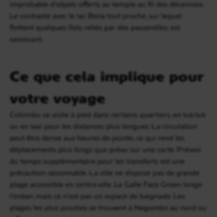
improbable d’objets offerts au temple au fil des décennies.
Le contraste avec le lac Beira tout proche, sur lequel
flottent quelques îlots reliés par des passerelles, est
saisissant.
Ce que cela implique pour
votre voyage
Colombo se visite à pied dans certains quartiers, en tuk-tuk
ou en taxi pour les distances plus longues. La circulation
peut être dense aux heures de pointe, ce qui rend les
déplacements plus longs que prévu sur une carte. Prévoir
du temps supplémentaire pour les transferts est une
précaution raisonnable. La ville ne dispose pas de grande
plage accessible en centre-ville. Le Galle Face Green longe
l’océan, mais ce n’est pas un espace de baignade. Les
plages les plus proches se trouvent à Negombo au nord ou