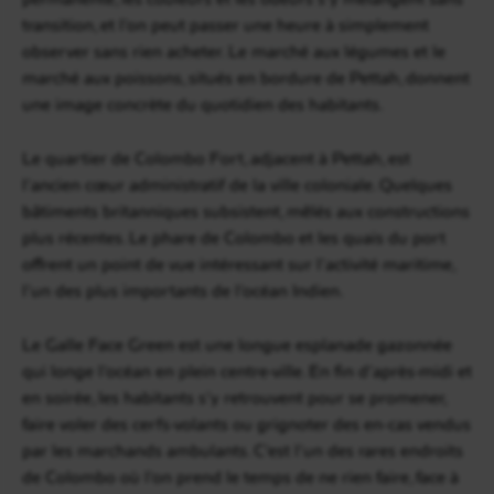
transition, et l’on peut passer une heure à simplement
observer sans rien acheter. Le marché aux légumes et le
marché aux poissons, situés en bordure de Pettah, donnent
une image concrète du quotidien des habitants.
Le quartier de Colombo Fort, adjacent à Pettah, est
l’ancien cœur administratif de la ville coloniale. Quelques
bâtiments britanniques subsistent, mêlés aux constructions
plus récentes. Le phare de Colombo et les quais du port
offrent un point de vue intéressant sur l’activité maritime,
l’un des plus importants de l’océan Indien.
Le Galle Face Green est une longue esplanade gazonnée
qui longe l’océan en plein centre-ville. En fin d’après-midi et
en soirée, les habitants s’y retrouvent pour se promener,
faire voler des cerfs-volants ou grignoter des en-cas vendus
par les marchands ambulants. C’est l’un des rares endroits
de Colombo où l’on prend le temps de ne rien faire, face à