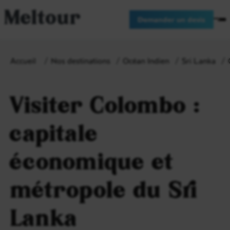
Meltour
Demander un devis
Accueil
Nos destinations
Océan Indien
Sri Lanka
Visiter Colombo :
capitale
économique et
métropole du Sri
Lanka