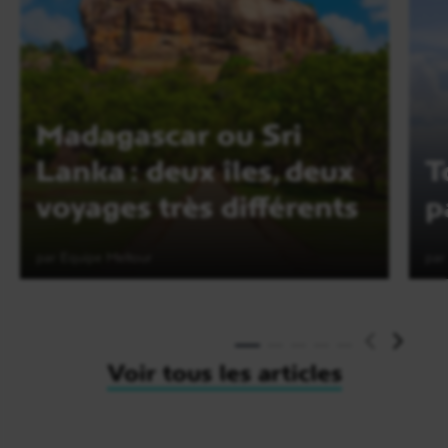
Madagascar ou Sri
Lanka : deux îles, deux
T
voyages très différents
p
par Equipe Meltour
par
Lire l'article
Voir tous les articles