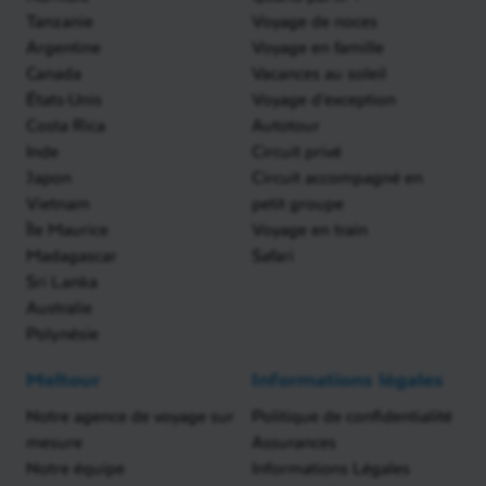
Tanzanie
Voyage de noces
Argentine
Voyage en famille
Canada
Vacances au soleil
États-Unis
Voyage d'exception
Costa Rica
Autotour
Inde
Circuit privé
Japon
Circuit accompagné en
Vietnam
petit groupe
Île Maurice
Voyage en train
Madagascar
Safari
Sri Lanka
Australie
Polynésie
Meltour
Informations légales
Notre agence de voyage sur
Politique de confidentialité
mesure
Assurances
Notre équipe
Informations Légales