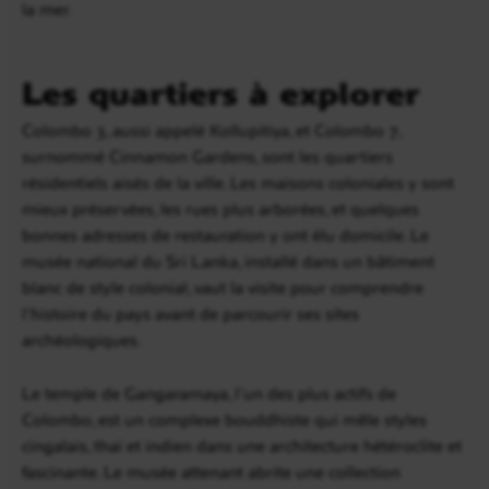
la mer.
Les quartiers à explorer
Colombo 3, aussi appelé Kollupitiya, et Colombo 7,
surnommé Cinnamon Gardens, sont les quartiers
résidentiels aisés de la ville. Les maisons coloniales y sont
mieux préservées, les rues plus arborées, et quelques
bonnes adresses de restauration y ont élu domicile. Le
musée national du Sri Lanka, installé dans un bâtiment
blanc de style colonial, vaut la visite pour comprendre
l’histoire du pays avant de parcourir ses sites
archéologiques.
Le temple de Gangaramaya, l’un des plus actifs de
Colombo, est un complexe bouddhiste qui mêle styles
cingalais, thaï et indien dans une architecture hétéroclite et
fascinante. Le musée attenant abrite une collection