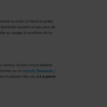
raiment la route. Le Nord se prête
ud demande souvent un peu plus de
lle au voyage, à condition de lui
cs connus. Le bon circuit dépend
clusive, ou un
circuit Tanzanie /
ns la plupart des cas,
2 à 3 parcs