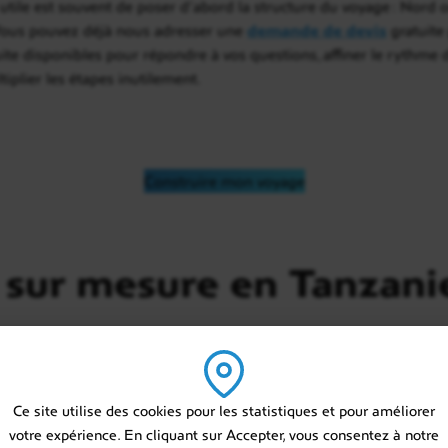
 utile est souvent de poser d’abord la structure du voyage : Nord 
 Vous pouvez déjà nous adresser une
demande de devis
gratuite 
ite disponibles pour répondre à vos questions, affiner le rythme d
tiplier les étapes inutilement.
Construire mon voyage
 sur mesure en Tanzani
Ce site utilise des cookies pour les statistiques et pour améliorer
votre expérience. En cliquant sur Accepter, vous consentez à notre