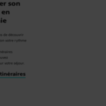
er son
 en
ie
ns de découvrir
elon votre rythme
inéraires
rouvez
our votre séjour.
itinéraires