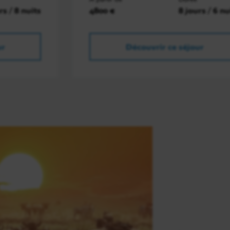
rs / 8 nuits
4800 €
8 jours / 6 nu
ur
Découvrir ce séjour