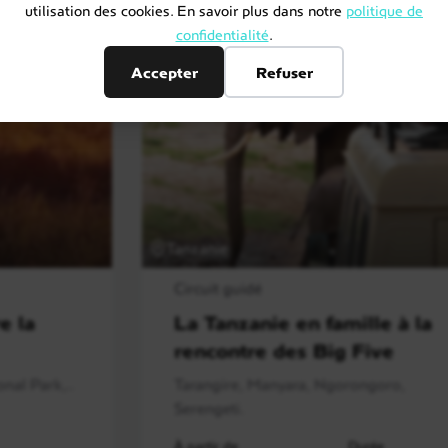
utilisation des cookies. En savoir plus dans notre
politique de
confidentialité
.
Accepter
Refuser
Tanzanie
Circuit guidé
e la
La Tanzanie en famille à la
rencontre des Big Five
nal Park,..
Tarangire, Manyara, Ngorongoro,
Serengeti.
À partir de
Durée