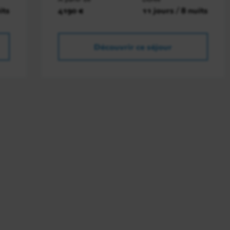
its
4190 €
11 jours / 8 nuits
Découvrir ce séjour