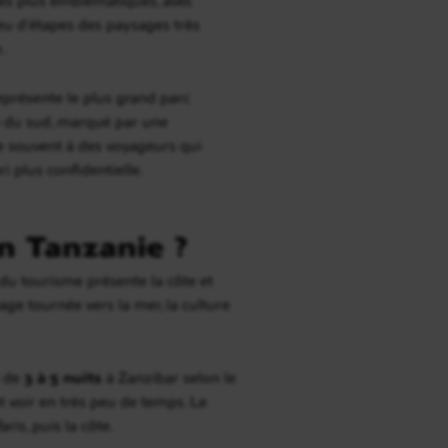
eu d’étapes des paysages très
.
présente le plus grand parc
é du sud, marqué par une
e souvent à des voyageurs qui
i plus confidentielle.
n Tanzanie ?
el du tourisme présente la côte et
yage tournée vers la mer, la culture
i de
3 à 5 nuits
à Zanzibar selon le
 voir en très peu de temps. Le
ris, puis la côte.