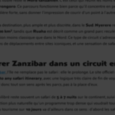
rongoro
. Ce parcours fonctionne bien parce qu’il concentre en p
ière forte, sans donner l’impression de courir d’un point à l’autre
la destination, plus ample et plus discrète, dans le
Sud
.
Nyerere
re
00 km²
, tandis que
Ruaha
est décrit comme un grand parc recul
ion moins classique que dans le Nord. Ce type de circuit s’adress
 de déplacements entre sites iconiques, et une sensation de safar
r Zanzibar dans un circuit e
bar
, l’île ne remplace pas le safari : elle le prolonge. Le site offici
o any safari itinerary
, avec une logique très claire de fin de vo
 donc tout son sens après les parcs, pas à la place d’eux.
ilibré reste souvent un safari de
5 à 7 nuits
sur le continent, suiv
tion plus naturelle qu’un programme trop dense qui voudrait tout
du tourisme sur
10 jours
va d’ailleurs dans ce sens : d’abord les safa