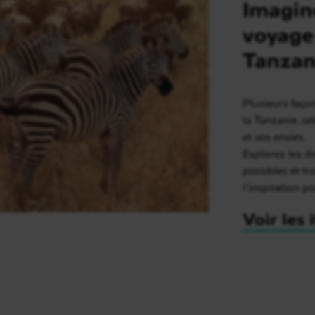
Imagin
voyage
Tanzan
Plusieurs faço
la Tanzanie, s
et vos envies.
Explorez les it
possibles et t
l’inspiration p
Voir les 