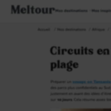
Meltour
Nos destinations
Nos inspi
Accueil
Nos destinations
Afrique
Circuits en
plage
Préparer un
voyage en Tanzanie
des parcs plus confidentiels au Sud
justement en avant des idées d’itin
sur
10 jours
. Cela résume assez bi