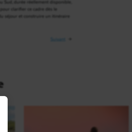
ou Sud, durée réellement disponible,
pour clarifier ce cadre dès le
u séjour et construire un itinéraire
Suivant
→
e