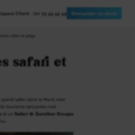
Espace Client
01 73 43 43 43
Demander un devis
raires safari et plage
s safari et
grand safari dans le Nord, viser
e du tourisme tanzanien met
s
et un
Safari & Zanzibar Escape
hui.