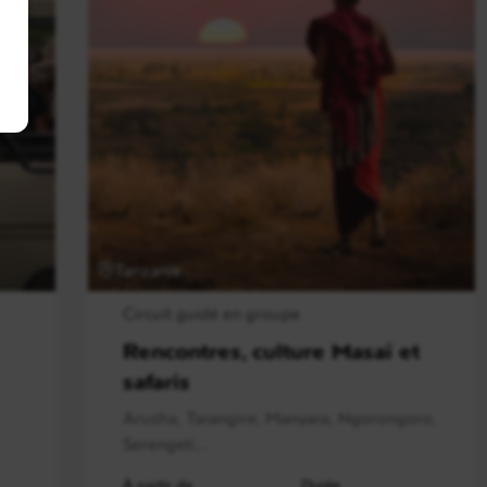
Tanzanie
Circuit guidé en groupe
Rencontres, culture Masaï et
safaris
Arusha, Tarangire, Manyara, Ngorongoro,
Serengeti,..
À partir de
Durée