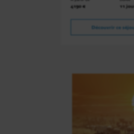
4190 €
11 jou
Découvrir ce séjo