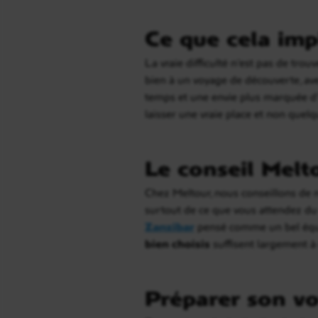
Ce que cela imp
La vraie difficulté n’est pas de trou
bien à un voyage de découverte, av
temps et une envie plus marquée d’i
laisser une vraie place et non quel
Le conseil Melt
Chez Meltour, nous conseillons de n
surtout de ce que vous attendez du
Zanzibar
pensé comme un bel équil
bien choisis
suffisent largement à 
Préparer son vo