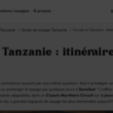
rations voyages
À propos
Tanzanie
Guide de voyage Tanzanie
Circuits en Tanzanie : itiné
 Tanzanie : itinéraire
commence souvent par une même question : faut-il privilégier un 
, ou prolonger le voyage par quelques jours à
Zanzibar
? L’offic
éraires adaptables, dont un
Classic Northern Circuit
sur
7 jour
en les 2 grandes logiques de voyage les plus demandées aujourd’