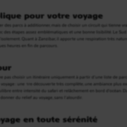
lique pour votre voyage
ver des parcs à additionner, mais de choisir un circuit qui tienne v
ec des étapes assez emblématiques et une bonne lisibilité. Le S
solement. Quant à Zanzibar, il apporte une respiration très nature
ques heures en fin de parcours.
our
e pas choisir un itinéraire uniquement à partir d’une liste de par
 voyage : une 1re découverte très complète, une ambiance plus ex
ibre entre intensité du safari et relâchement en bord d’océan. Da
donner du relief au voyage, sans l’alourdir.
yage en toute sérénité