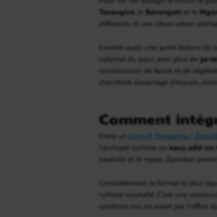
Tarangire
, le
Serengeti
et le
Ngo
différents et une observation animal
Il existe aussi une autre lecture de 
national du pays, avec plus de
30 0
combinaison de faune et de végétat
cherchent davantage d’espace, moins
Comment intégre
Dans un
circuit Tanzanie / Zanzi
l’archipel comme un
easy add-on t
swahilie et le repos. Zanzibar prend
Concrètement, le format le plus équ
rythme souhaité. C’est une construc
combiné mis en avant par l’office 