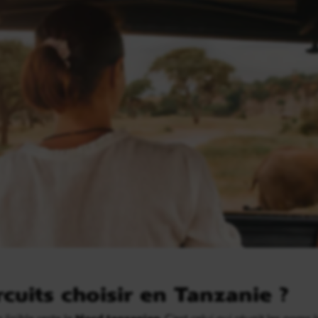
cuits choisir en Tanzanie ?
 lisible reste le
Nord tanzanien
. C’est celui qui réunit les noms