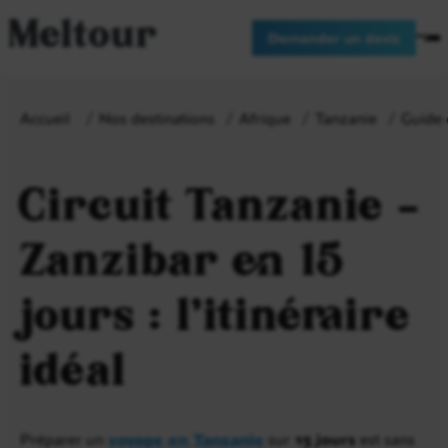
Meltour
Demander un devis
Accueil
Nos destinations
Afrique
Tanzanie
Guide 
Circuit Tanzanie –
Zanzibar en 15
jours : l’itinéraire
idéal
Préparer un
voyage en Tanzanie
sur
15 jours
est sans