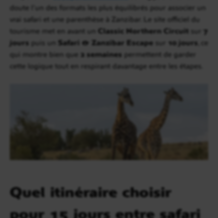
doute l’un des formats les plus équilibrés pour associer un
vrai safari et une parenthèse à Zanzibar. Le site officiel du
tourisme met en avant un
Classic Northern Circuit
sur
7
jours
puis un
Safari & Zanzibar Escape
sur
10 jours
, ce
qui montre bien que
2 semaines
permettent de garder
cette logique tout en respirant davantage entre les étapes.
Quel itinéraire choisir
pour 15 jours entre safari