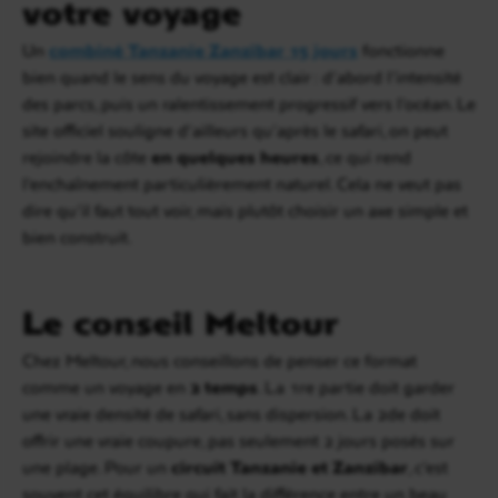
votre voyage
Un
combiné Tanzanie Zanzibar 15 jours
fonctionne
bien quand le sens du voyage est clair : d’abord l’intensité
des parcs, puis un ralentissement progressif vers l’océan. Le
site officiel souligne d’ailleurs qu’après le safari, on peut
rejoindre la côte
en quelques heures
, ce qui rend
l’enchaînement particulièrement naturel. Cela ne veut pas
dire qu’il faut tout voir, mais plutôt choisir un axe simple et
bien construit.
Le conseil Meltour
Chez Meltour, nous conseillons de penser ce format
comme un voyage en
2 temps
. La 1re partie doit garder
une vraie densité de safari, sans dispersion. La 2de doit
offrir une vraie coupure, pas seulement 2 jours posés sur
une plage. Pour un
circuit Tanzanie et Zanzibar
, c’est
souvent cet équilibre qui fait la différence entre un beau