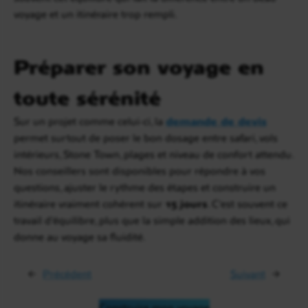
voyage et un itinéraire trop rempli.
Préparer son voyage en
toute sérénité
Sur un projet comme celui-ci, la
demande de devis
permet surtout de poser le bon dosage entre safari, vols
intérieurs, Stone Town, plages et niveau de confort attendu.
Nos conseillers sont disponibles pour répondre à vos
questions, ajuster le rythme des étapes et construire un
itinéraire vraiment cohérent sur
15 jours
. C’est souvent ce
travail d’équilibre, plus que la simple addition des lieux, qui
donne au voyage sa fluidité.
←
Précédent
Suivant
→
Construire mon voyage