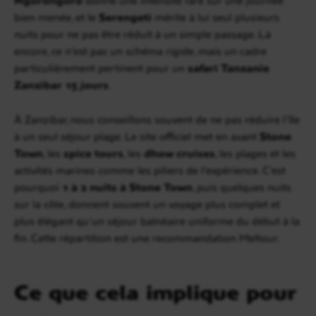
bien menée, et le
Serengeti
mérite à lui seul plusieurs
nuits pour ne pas être réduit à un simple passage. Là
encore, ce n’est pas un schéma rigide, mais un cadre
particulièrement pertinent pour un
safari Tanzanie
Zanzibar 15 jours
.
À Zanzibar, nous conseillons souvent de ne pas réduire l’île
à un seul séjour plage. Le site officiel met en avant
Stone
Town
, les
spice tours
, les
dhow cruises
, les plages et les
activités marines comme les piliers de l’expérience. C’est
pourquoi
1 à 2 nuits à Stone Town
, puis quelques nuits
sur la côte, donnent souvent un voyage plus complet et
plus élégant qu’un séjour balnéaire uniforme du début à la
fin. Cette répartition est une recommandation Meltour.
Ce que cela implique pour