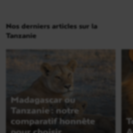
Nos derniers articles sur la
Tanzanie
Madagascar ou
Tanzanie : notre
comparatif honnête
T
pour choisir
A