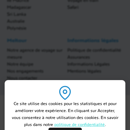
Madagascar
Safari
Sri Lanka
Australie
Polynésie
Meltour
Informations légales
Notre agence de voyage sur
Politique de confidentialité
mesure
Assurances
Notre équipe
Informations Légales
Nos engagements
Mentions légales
Nous contacter
Ce site utilise des cookies pour les statistiques et pour
améliorer votre expérience. En cliquant sur Accepter,
vous consentez à notre utilisation des cookies. En savoir
plus dans notre
politique de confidentialité
.