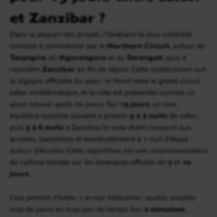
et Zanzibar ?
Dans la plupart des projets, l’itinéraire le plus cohérent
consiste à commencer par le
Northern Circuit
, autour de
Tarangire
, du
Ngorongoro
et du
Serengeti
, puis à
rejoindre
Zanzibar
en fin de séjour. Cette construction suit
la logique officielle du pays : le Nord reste le grand circuit
safari emblématique, et la côte est présentée comme un
ajout naturel après les parcs. Sur
15 jours
, un bon
équilibre consiste souvent à prévoir
5 à 7 nuits
de safari,
puis
5 à 6 nuits
à Zanzibar, le reste étant consacré aux
arrivées, transitions et éventuellement à 1 nuit d’étape
autour d’Arusha. Cette répartition est une recommandation
de rythme fondée sur les itinéraires officiels de
7
et
10
jours
.
Cela permet d’éviter 1 erreur fréquente : vouloir empiler
trop de parcs en trop peu de temps. Sur
2 semaines
,