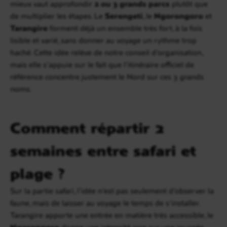
mieux vaut approfondir
2 ou 3 grands parcs
plutôt que
de multiplier les étapes. Le
Serengeti
, le
Ngorongoro
et
Tarangire
forment déjà un ensemble très fort, à la fois
lisible et varié, sans donner au voyage un rythme trop
haché. Cette idée relève de notre conseil d’organisation,
mais elle s’appuie sur le fait que l’itinéraire officiel de
référence concentre justement le Nord sur ces 3 grands
noms.
Comment répartir 2
semaines entre safari et
plage ?
Sur la partie safari, l’idée n’est pas seulement d’observer la
faune, mais de laisser au voyage le temps de s’installer.
Tarangire apporte une entrée en matière très accessible, le
Ngorongoro
donne une intensité rare sur une journée