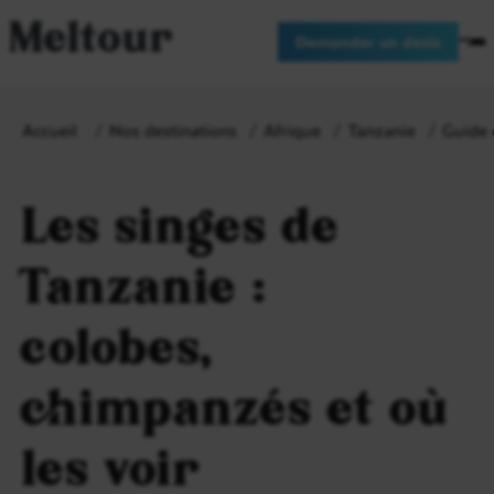
Meltour
Demander un devis
Accueil
Nos destinations
Afrique
Tanzanie
Guide 
Les singes de
Tanzanie :
colobes,
chimpanzés et où
les voir