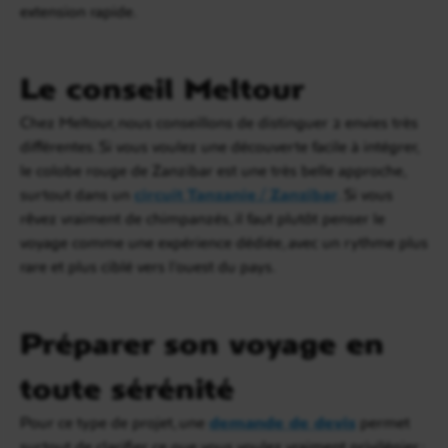
extension rapide.
Le conseil Meltour
Chez Meltour, nous conseillons de distinguer 2 envies très
différentes. Si vous voulez une découverte facile à intégrer,
le colobe rouge de Zanzibar est une très belle approche,
surtout dans un
circuit Tanzanie / Zanzibar
. Si vous
rêvez vraiment de chimpanzés, il faut plutôt penser le
voyage comme une expérience dédiée, avec un rythme plus
rare et plus ciblé vers l’ouest du pays.
Préparer son voyage en
toute sérénité
Pour ce type de projet, une
demande de devis
permet
surtout de clarifier ce que vous voulez vraiment privilégier :