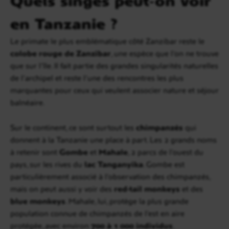
en Tanzanie ?
Le primate le plus emblématique côté Zanzibar reste le
colobe rouge de Zanzibar
, une espèce que l’on ne trouve
que sur l’île. Il fait partie des grandes singularités naturelles
de l’archipel et reste l’une des rencontres les plus
marquantes pour ceux qui veulent associer nature et séjour
balnéaire.
Sur le continent, ce sont surtout les
chimpanzés
qui
donnent à la Tanzanie une place à part. Les 2 grands noms
à retenir sont
Gombe
et
Mahale
, 2 parcs de l’ouest du
pays, sur les rives du
lac Tanganyika
. Gombe est
particulièrement associé à l’observation des chimpanzés,
mais on peut aussi y voir des
red-tail monkeys
et des
blue monkeys
. Mahale, lui, protège la plus grande
population connue de chimpanzés de l’est en aire
protégée, avec environ
700 à 1 000 individus
.