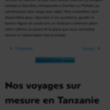
colobes à Zanzibar, chimpanzés à Gombe ou Mahale, ou
combinaison plus large avec safari. Nos conseillers sont
disponibles pour répondre à vos questions, ajuster la
bonne région et construire un itinéraire cohérent selon
votre rythme, la saison et la place que vous souhaitez
donner à l’observation des primates.
←
Précédent
Suivant
→
Construire mon voyage
Nos voyages sur
mesure en Tanzanie