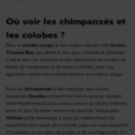
Où voir les chimpanzés et
les colobes ?
Pour le
colobe rouge
, le lieu le plus naturel reste
Jozani-
Chwaka Bay
, qui abrite le seul parc national de Zanzibar.
C’est là que l’on découvre le plus facilement cet univers de
forêts, de mangroves et de zones humides, avec une
approche nature très complémentaire d’un séjour plage.
Pour les
chimpanzés
, il faut regarder vers l’ouest
tanzanien.
Gombe
convient très bien à ceux qui veulent
vivre l’expérience la plus connue autour du chimp trekking,
dans un parc forestier resserré au bord du Tanganyika.
Mahale
parle davantage à ceux qui recherchent une
expérience plus vaste, plus reculée, avec une vraie sensation
d’isolement et un cadre de jungle et de montagne très fort.