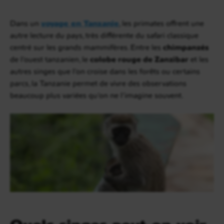
Dans un
voyage en Tanzanie
, les primates offrent une
autre lecture du pays, très différente du safari classique
centré sur les grands mammifères. Entre les
chimpanzés
de l’ouest tanzanien, le
colobe rouge de Zanzibar
et les
autres singes que l’on croise dans les forêts ou certains
parcs, la Tanzanie permet de vivre des observations
beaucoup plus variées qu’on ne l’imagine souvent.
Quels singes peut-on voir