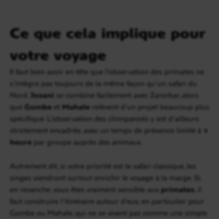
Ce que cela implique pour
votre voyage
Il faut bien avoir en tête que l’observation des primates ne
s’intègre pas toujours de la même façon qu’un safari du
Nord.
Jozani
se combine facilement avec Zanzibar, alors
que
Gombe
et
Mahale
relèvent d’un projet beaucoup plus
spécifique. L’observation des chimpanzés y est d’ailleurs
strictement encadrée, avec un temps de présence limité à
1
heure
par groupe auprès des animaux.
Autrement dit, si votre priorité est le safari classique, les
singes viendront surtout enrichir le voyage à la marge. Si,
en revanche, vous êtes vraiment sensible aux
primates
, il
faut construire l’itinéraire autour d’eux, en particulier pour
Gombe ou Mahale, qui ne se vivent pas comme une simple