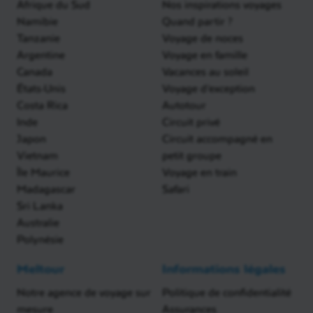
Afrique du Sud
Nos inspirations voyages
Namibie
Quand partir ?
Tanzanie
Voyage de noces
Argentine
Voyage en famille
Canada
Vacances au soleil
États-Unis
Voyage d'exception
Costa Rica
Autotour
Inde
Circuit privé
Japon
Circuit accompagné en
Vietnam
petit groupe
Île Maurice
Voyage en train
Madagascar
Safari
Sri Lanka
Australie
Polynésie
Meltour
Informations légales
Notre agence de voyage sur
Politique de confidentialité
mesure
Assurances