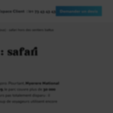
Espace Client
01 73 43 43 43
Demander un devis
us) : safari hors des sentiers battus
: safari
oro. Pourtant,
Nyerere National
19
, le parc couvre plus de
30 000
urs pas totalement disparu : il
oup de voyageurs utilisent encore