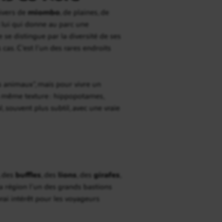
nivers de
miombo
, de plaines, de
t lui qui donne au parc une
 se distingue par la diversité de ses
as. C’est l’un des rares endroits
s animaux”, mais pour vivre un
 la même texture : hippopotames,
, souvent plus subtil, avec une vraie
, des
buffles
, des
lions
, des
girafes
,
e la région l’un des grands bastions
vrai intérêt pour les voyageurs