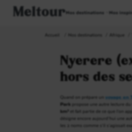
Meltour
Nos destinations
Nos inspi
Accueil
Nos destinations
Afrique
Nyerere (ex
hors des se
Quand on prépare un
voyage en 
Park
propose une autre lecture du sa
km²
et fait partie de ce que l’on app
désigne encore aujourd’hui une aut
les 2 noms comme s’il s’agissait e