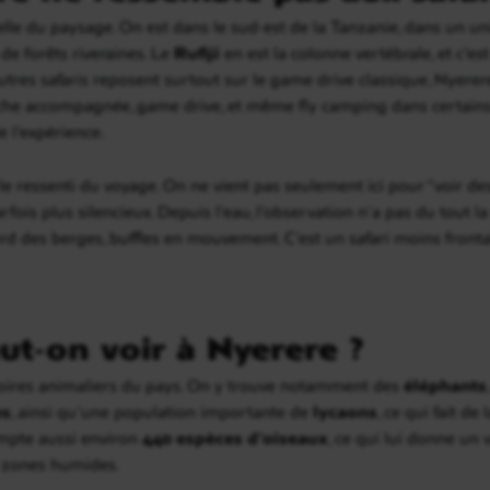
chelle du paysage. On est dans le sud-est de la Tanzanie, dans un u
 de forêts riveraines. Le
Rufiji
en est la colonne vertébrale, et c’es
autres safaris reposent surtout sur le game drive classique, Nyerere
che accompagnée, game drive, et même fly camping dans certains c
e l’expérience.
e ressenti du voyage. On ne vient pas seulement ici pour “voir de
parfois plus silencieux. Depuis l’eau, l’observation n’a pas du tout
rd des berges, buffles en mouvement. C’est un safari moins frontal
ut-on voir à Nyerere ?
itoires animaliers du pays. On y trouve notamment des
éléphants
es
, ainsi qu’une population importante de
lycaons
, ce qui fait d
ompte aussi environ
440 espèces d’oiseaux
, ce qui lui donne un 
es zones humides.