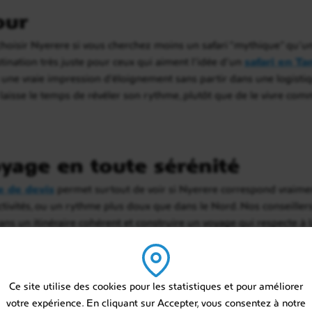
our
choisir Nyerere si vous cherchez moins un safari “mythique” qu’un
stination très juste pour ceux qui aiment l’idée d’un
safari en Ta
 et une vraie impression d’éloignement sans partir dans une logist
laisse le temps de révéler son rythme, plutôt que de le vivre com
yage en toute sérénité
 de devis
permet surtout de voir si Nyerere correspond vraiment 
’activités, ou un rythme plus doux que dans le Nord. Nos conseille
ans un itinéraire cohérent et construire un voyage qui respecte à la
ir la Tanzanie.
Ce site utilise des cookies pour les statistiques et pour améliorer
votre expérience. En cliquant sur Accepter, vous consentez à notre
Construire mon voyage