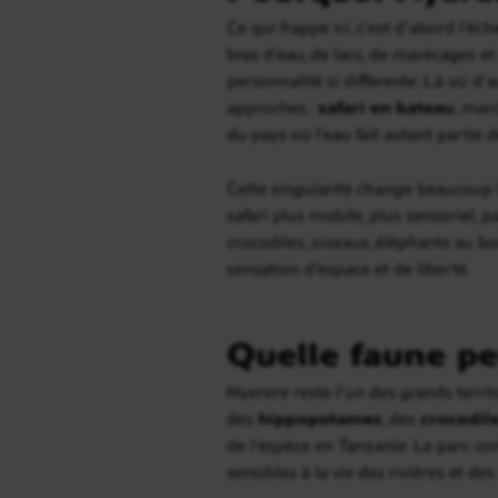
Ce qui frappe ici, c’est d’abord l’é
bras d’eau, de lacs, de marécages et
personnalité si différente. Là où d’
approches :
safari en bateau
, mar
du pays où l’eau fait autant partie d
Cette singularité change beaucoup l
safari plus mobile, plus sensoriel, 
crocodiles, oiseaux, éléphants au bo
sensation d’espace et de liberté.
Quelle faune pe
Nyerere reste l’un des grands terr
des
hippopotames
, des
crocodil
de l’espèce en Tanzanie. Le parc c
sensibles à la vie des rivières et d