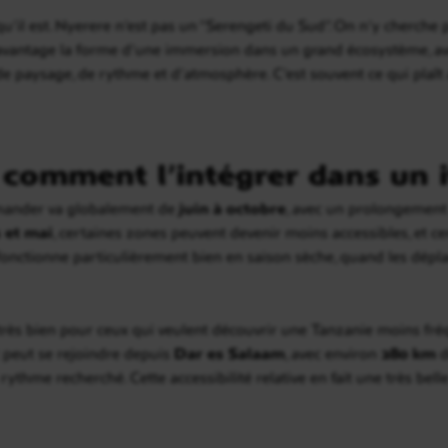
ce qu’il est. Nyerere n’est pas un “Serengeti du Sud”. On n’y cherc
davantage la forme d’une immersion dans un grand écosystème, av
 paysage, de rythme et d’atmosphère. C’est souvent ce qui plaît 
 comment l’intégrer dans un it
mmander va globalement de
juin à octobre
, avec un prolongement
 et mai
, certaines zones peuvent devenir moins accessibles, et cer
 fonctionne particulièrement bien en saison sèche, quand les dépla
très bien pour ceux qui veulent découvrir une Tanzanie moins fréq
 peut se rejoindre depuis
Dar es Salaam
, avec environ
280 km
d
 rythme recherché. Cette accessibilité relative en fait une très bell