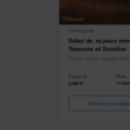
Tanzanie
Circuit guidé
Safari de 10 jours entr
Tanzanie et Zanzibar
Arusha, Karatu, Tarangire Natio
À partir de
Durée
4190 €
11 jou
Découvrir ce séjo