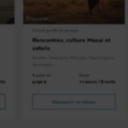
Tanzanie
Circuit guidé en groupe
Rencontres, culture Masaï et
safaris
Arusha, Tarangire, Manyara, Ngorongoro,
Serengeti,..
À partir de
Durée
its
4190 €
11 jours / 8 nuits
Découvrir ce séjour