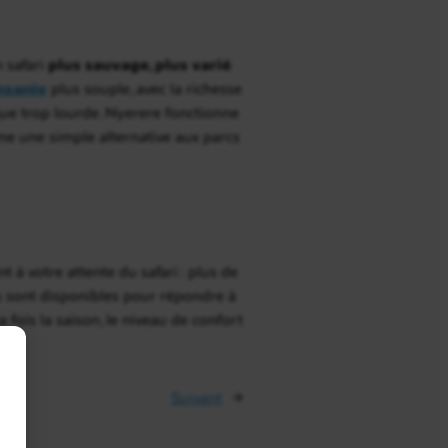
 safari
plus sauvage, plus varié
nzanie
plus souple, avec la richesse
ique trop lourde. Nyerere fonctionne
me une simple alternative aux parcs
à votre attente du safari : plus de
rs sont disponibles pour répondre à
 fois la saison, le niveau de confort
Suivant
→