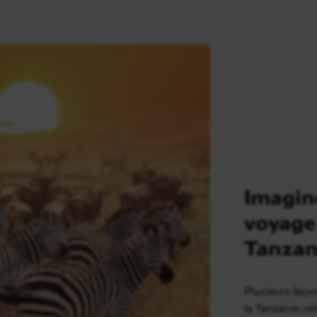
Imagin
voyage
Tanzan
Plusieurs faço
la Tanzanie, s