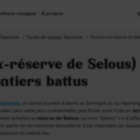
rations voyages
À propos
Tanzanie
Guide de voyage Tanzanie
Nyerere (ex-réserve de Selo
-réserve de Selous) 
ntiers battus
Tanzanie
, on pense souvent d’abord au Serengeti ou au Ngorong
fari, plus vaste, plus confidentielle, plus fluide aussi. Créé en
20
elait autrefois la
réserve de Selous
. Le nom “Selous” n’a d’aille
re partie de cet immense écosystème. C’est important, car beauc
xactement du même lieu.