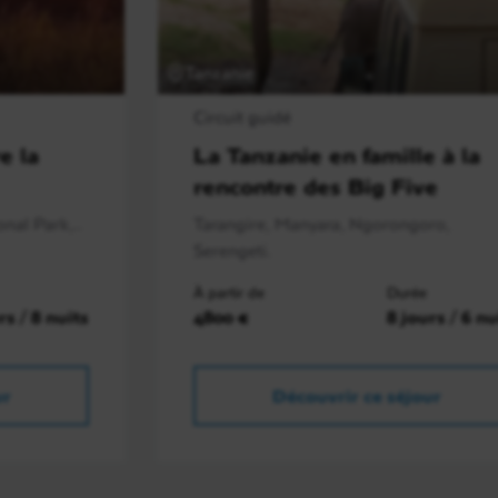
Tanzanie
Circuit guidé
e la
La Tanzanie en famille à la
rencontre des Big Five
nal Park,..
Tarangire, Manyara, Ngorongoro,
Serengeti.
À partir de
Durée
rs / 8 nuits
4800 €
8 jours / 6 nu
ur
Découvrir ce séjour