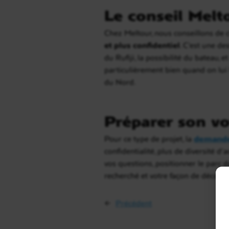
Le conseil Melt
Chez Meltour, nous conseillons de 
et plus confidentiel
. C’est une de
du Rufiji, la possibilité du bateau,
particulièrement bien quand on lui 
du Nord.
Préparer son vo
Pour ce type de projet, la
demande
confidentialité, plus de diversité d
vos questions, positionner le parc d
recherché et votre façon de découvr
←
Précédent