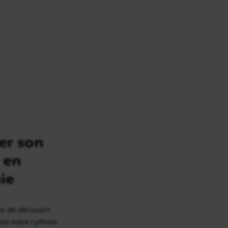
er son
 en
ie
ns de découvrir
elon votre rythme