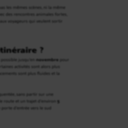
he pas les mêmes scènes, ni la même
ec des rencontres animales fortes,
aux voyageurs qui veulent sortir
inéraire ?
 possible jusqu’en
novembre
pour
taines activités sont alors plus
cements sont plus fluides et la
uentée, sans partir sur une
e route et un trajet d’environ
5
e porte d’entrée vers le sud