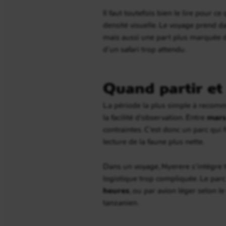
Il faut toutefois bien le lire pour 
densité visuelle. Le voyage prend 
mais aussi une part plus marquée de
d’un safari trop attendu.
Quand partir et
La période la plus simple à reco
la facilité d’observation. Entre
mars
contraintes. C’est donc un parc qui
lecture de la faune plus nette.
Dans un voyage, Nyerere s’intègre 
logistique trop compliquée. Le parc
heures
, ou par avion léger selon le
tanzanien.