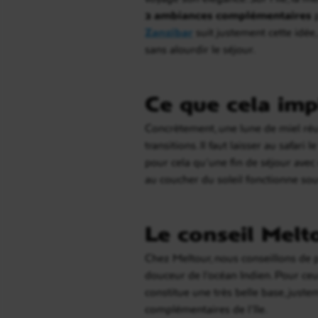
2 ambiances complémentaires
p
Zanzibar
suit justement cette idée
sans alourdir le séjour.
Ce que cela imp
Concrètement, une lune de miel réus
transitions. Il faut laisser au safari
pour cela qu’une fin de séjour avec
au coucher du soleil fonctionne so
Le conseil Melt
Chez Meltour, nous conseillons de 
douceur de l’océan Indien. Pour ceu
constitue une très belle base, juste
complémentaires de l’île.