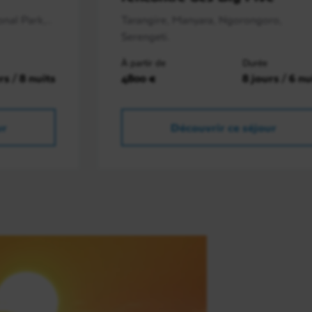
nal Park,..
Tarangire, Manyara, Ngorongoro,
Serengeti.
À partir de
Durée
rs / 8 nuits
4800 €
8 jours / 6 nu
ur
Découvrir ce séjour