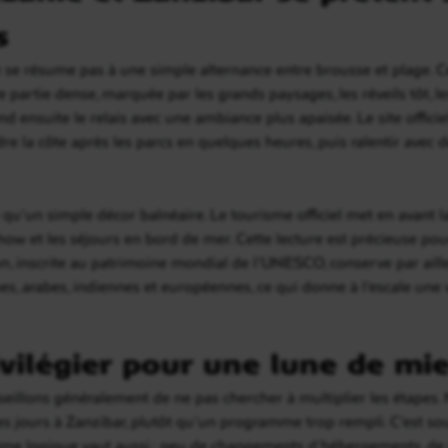
s
e résume pas à une simple alternance entre brousse et plage. Ce 
e partie dense, marquée par les grands paysages, les réveils tôt, l
d ensuite le relais avec une ambiance plus apaisée. Le site officie
dre la côte après les parcs en quelques heures, puis ralentir avec 
 qu’un simple décor balnéaire. Le tourisme officiel met en avant
dhow et les séjours en bord de mer. Cette lecture est précieuse pou
, inscrite au patrimoine mondial de l’UNESCO, conserve par aille
es, arabes, indiennes et européennes, ce qui donne à l’escale une 
vilégier pour une lune de miel
illons généralement de ne pas chercher à multiplier les étapes. M
s jours à Zanzibar, plutôt qu’un programme trop rempli. C’est s
même logique vaut aussi : peu de changements d’hébergements, de vr