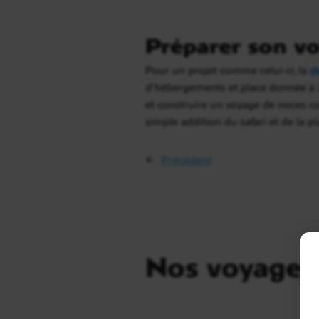
Préparer son vo
Pour un projet comme celui-ci, la
d
d’hébergements et place donnée à Z
et construire un voyage de noces co
simple addition du safari et de la p
←
Précédent
Nos voyages