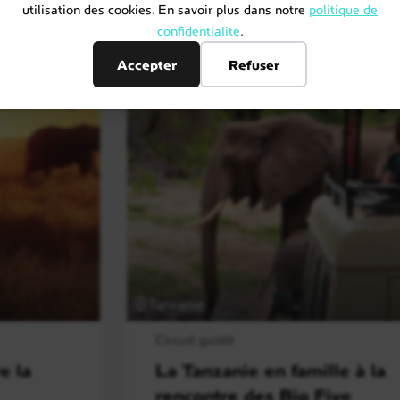
utilisation des cookies. En savoir plus dans notre
politique de
confidentialité
.
Accepter
Refuser
Tanzanie
Circuit guidé
e la
La Tanzanie en famille à la
rencontre des Big Five