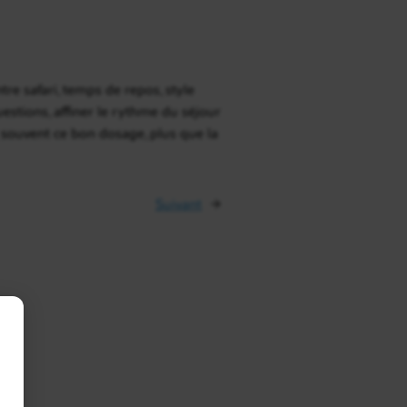
re safari, temps de repos, style
stions, affiner le rythme du séjour
t souvent ce bon dosage, plus que la
Suivant
→
e