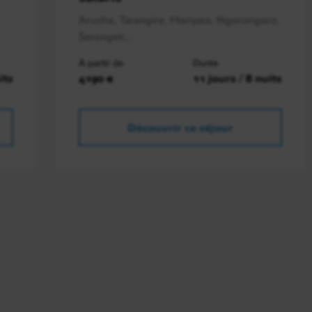
Arusha, Tarangire, Manyara, Ngorongoro,
Serengeti,..
À partir de
Durée
its
4190 €
11 jours / 8 nuits
Découvrir ce séjour