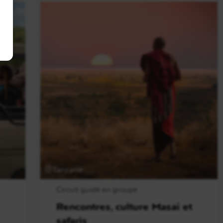
Tanzanie
Circuit guidé en groupe
Rencontres, culture Masaï et
safaris