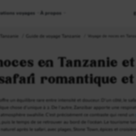
rations voyages
À propos
Tanzanie
Guide de voyage Tanzanie
Voyage de noces en Tanzan
noces en Tanzanie et
safari romantique et
offre un équilibre rare entre intensité et douceur. D’un côté, le 
elque chose d’unique à 2. De l’autre, Zanzibar apporte une respirat
t atmosphère swahilie. C’est précisément ce contraste qui rend un
, puis le temps de se retrouver au bord de l’océan. Le tourisme ta
urel après le safari, avec plages, Stone Town, épices et croisiè