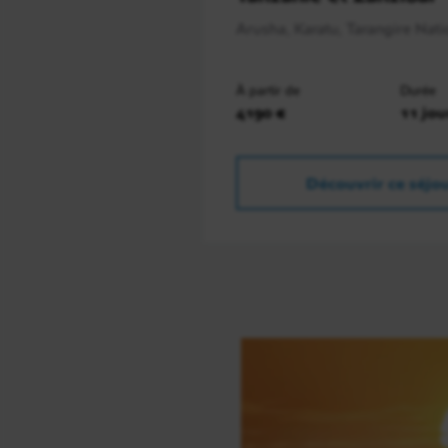
Arusha, Karatu, Tarangire Natio
À partir de
Durée
4190 €
11 jou
Découvrir ce séjo