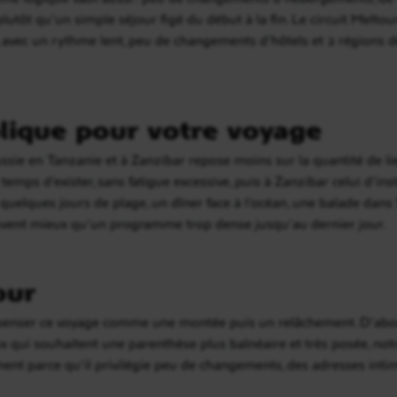
lutôt qu’un simple séjour figé du début à la fin. Le circuit Melto
, avec un rythme lent, peu de changements d’hôtels et 2 régions de
lique pour votre voyage
sie en Tanzanie et à Zanzibar repose moins sur la quantité de lie
 le temps d’exister, sans fatigue excessive, puis à Zanzibar celui d’in
 quelques jours de plage, un dîner face à l’océan, une balade da
uvent mieux qu’un programme trop dense jusqu’au dernier jour.
our
penser ce voyage comme une montée puis un relâchement. D’abord l
x qui souhaitent une parenthèse plus balnéaire et très posée, no
ment parce qu’il privilégie peu de changements, des adresses intim