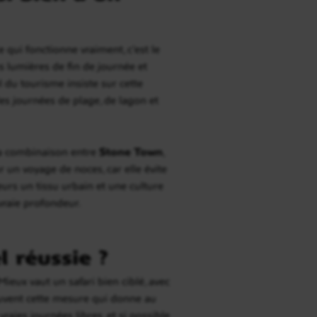
qui fonctionne vraiment, c’est le
es lumières de fin de journée et
l du tourisme insiste sur cette
des journées de plage, de lagon et
 la combinaison entre
Stone Town
,
r un voyage de noces, car elle évite
urs un tissu urbain et une culture
vraie profondeur.
 réussie ?
ieux vaut un safari bien ciblé, avec
ouvent cette mesure qui donne au
aies journées libres, et si possible