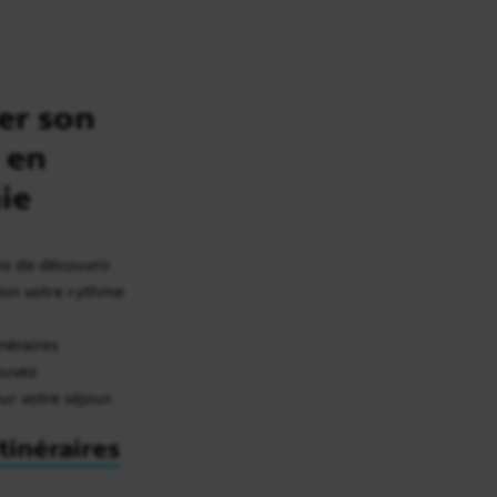
er son
 en
ie
ns de découvrir
elon votre rythme
inéraires
rouvez
our votre séjour.
itinéraires