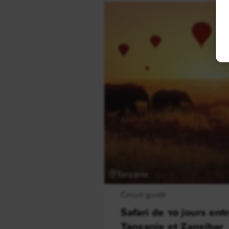
Tanzanie
Circuit guidé
Safari de 10 jours entr
Tanzanie et Zanzibar