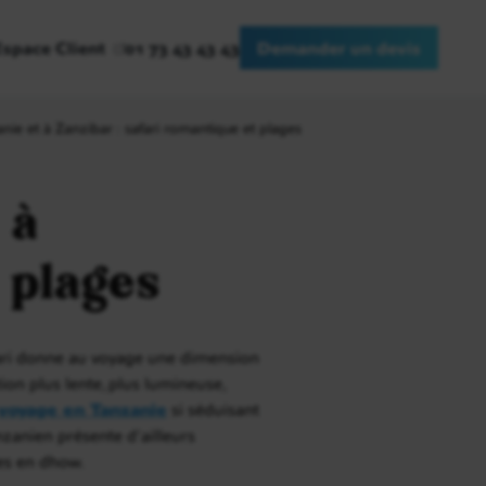
Espace Client
01 73 43 43 43
Demander un devis
ie et à Zanzibar : safari romantique et plages
 à
 plages
safari donne au voyage une dimension
ion plus lente, plus lumineuse,
voyage en Tanzanie
si séduisant
nzanien présente d’ailleurs
res en dhow.