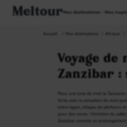
Meltour
Nos destinations
Nos inspi
Accueil
Nos destinations
Afrique
Voyage de 
Zanzibar : 
Pour une lune de miel, la Tanzanie 
forte, avec la sensation de vivre qu
entre lagon, villages de pêcheurs e
pour des noces : l’émotion du safari
Zanzibar comme un prolongement nat