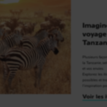
Imagin
voyage
Tanzan
Plusieurs faço
la Tanzanie, s
et vos envies.
Explorez les it
possibles et t
l’inspiration p
Voir les 