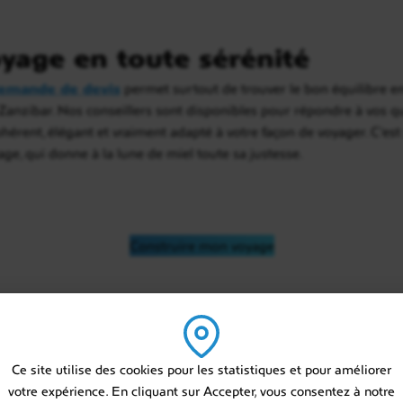
yage en toute sérénité
emande de devis
permet surtout de trouver le bon équilibre ent
anzibar. Nos conseillers sont disponibles pour répondre à vos que
hérent, élégant et vraiment adapté à votre façon de voyager. C’es
lage, qui donne à la lune de miel toute sa justesse.
Construire mon voyage
 sur mesure en Tanzani
Ce site utilise des cookies pour les statistiques et pour améliorer
votre expérience. En cliquant sur Accepter, vous consentez à notre