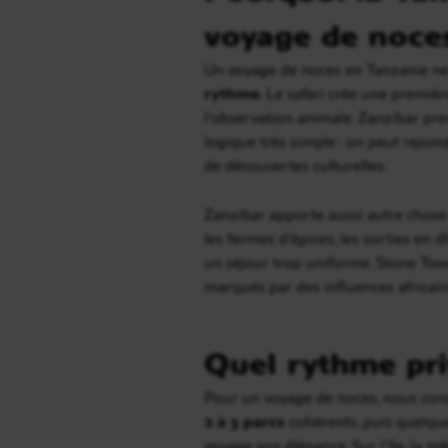
voyage de noce
Un voyage de noces en Tanzanie ne s
rythme
. Le safari crée une premièr
l’observation animale. Zanzibar pren
logique très simple : on peut rejoin
de découvertes culturelles.
Zanzibar apporte aussi autre chose
les fermes d’épices, les sorties en 
un séjour trop uniforme. Stone Town
marqués par des influences africain
Quel rythme pri
Pour un voyage de noces, nous conse
2 à 3 parcs
cohérents, puis quelque
voyage son élégance. Sur l’île, la 