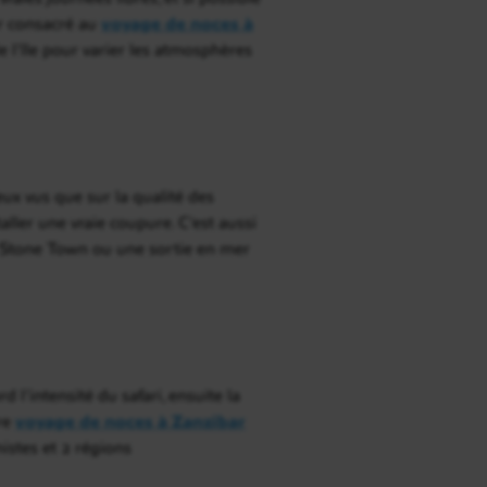
ur consacré au
voyage de noces à
 l’île pour varier les atmosphères
ux vus que sur la qualité des
staller une vraie coupure. C’est aussi
ns Stone Town ou une sortie en mer
’intensité du safari, ensuite la
tre
voyage de noces à Zanzibar
istes et 2 régions