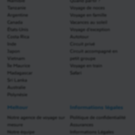
Namibie
Quand partir ?
Tanzanie
Voyage de noces
Argentine
Voyage en famille
Canada
Vacances au soleil
États-Unis
Voyage d'exception
Costa Rica
Autotour
Inde
Circuit privé
Japon
Circuit accompagné en
Vietnam
petit groupe
Île Maurice
Voyage en train
Madagascar
Safari
Sri Lanka
Australie
Polynésie
Meltour
Informations légales
Notre agence de voyage sur
Politique de confidentialité
mesure
Assurances
Notre équipe
Informations Légales