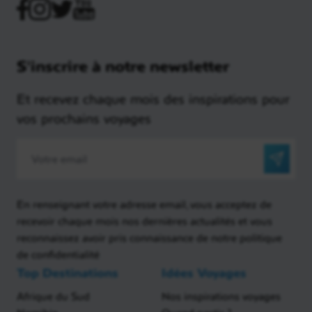
S'inscrire à notre newsletter
Et recevez chaque mois des inspirations pour
vos prochains voyages
En renseignant votre adresse email, vous acceptez de
recevoir chaque mois nos dernières actualités et vous
reconnaissez avoir pris connaissance de notre politique
de confidentialité
Top Destinations
Idées Voyages
Afrique du Sud
Nos inspirations voyages