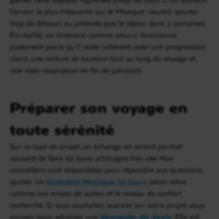
l’erreur la plus fréquente sur le Mexique : vouloir ajouter
trop de détours au prétexte que le séjour dure 2 semaines.
En réalité, un itinéraire comme celui-ci fonctionne
justement parce qu’il reste cohérent, avec une progression
claire, une voiture de location tout au long du voyage et
une vraie respiration en fin de parcours.
Préparer son voyage en
toute sérénité
Sur ce type de projet, un échange en amont permet
souvent de faire les bons arbitrages très vite. Nos
conseillers sont disponibles pour répondre aux questions,
ajuster un
itinéraire Mexique 15 jours
selon votre
rythme, vos envies de visites et le niveau de confort
recherché. Si vous souhaitez avancer sur votre projet, vous
pouvez nous adresser une
demande de devis
. Elle est