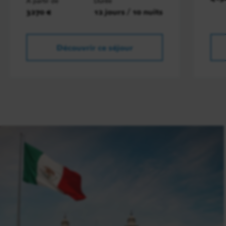
À partir de
Durée
3270 €
12 jours / 10 nuits
Découvrir ce séjour