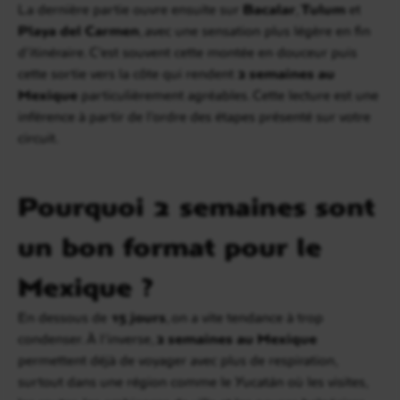
La dernière partie ouvre ensuite sur
Bacalar
,
Tulum
et
Playa del Carmen
, avec une sensation plus légère en fin
d’itinéraire. C’est souvent cette montée en douceur puis
cette sortie vers la côte qui rendent
2 semaines au
Mexique
particulièrement agréables. Cette lecture est une
inférence à partir de l’ordre des étapes présenté sur votre
circuit.
Pourquoi 2 semaines sont
un bon format pour le
Mexique ?
En dessous de
15 jours
, on a vite tendance à trop
condenser. À l’inverse,
2 semaines au Mexique
permettent déjà de voyager avec plus de respiration,
surtout dans une région comme le Yucatán où les visites,