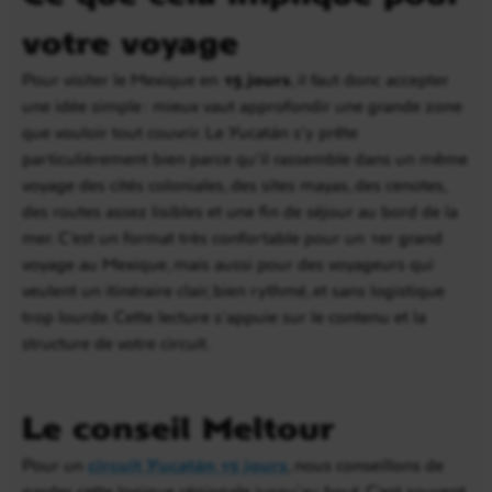
votre voyage
Pour visiter le Mexique en
15 jours
, il faut donc accepter
une idée simple : mieux vaut approfondir une grande zone
que vouloir tout couvrir. Le Yucatán s’y prête
particulièrement bien parce qu’il rassemble dans un même
voyage des cités coloniales, des sites mayas, des cenotes,
des routes assez lisibles et une fin de séjour au bord de la
mer. C’est un format très confortable pour un 1er grand
voyage au Mexique, mais aussi pour des voyageurs qui
veulent un itinéraire clair, bien rythmé, et sans logistique
trop lourde. Cette lecture s’appuie sur le contenu et la
structure de votre circuit.
Le conseil Meltour
Pour un
circuit Yucatán 15 jours
, nous conseillons de
garder cette logique régionale jusqu’au bout. C’est souvent