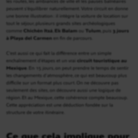
les routes, les ambiances de ville et les pauses balnéaires
peuvent s’équilibrer naturellement. Votre circuit en donne
une bonne illustration : il intègre la voiture de location sur
tout le séjour, plusieurs grands sites archéologiques
comme
Chichén Itzá
,
Ek Balam
ou
Tulum
, puis
3 jours
à Playa del Carmen
en fin de parcours.
C’est aussi ce qui fait la différence entre un simple
enchaînement d’étapes et un vrai
circuit touristique au
Mexique
. En 15 jours, on peut prendre le temps de sentir
les changements d’atmosphère, ce qui est beaucoup plus
difficile sur un format plus court. On ne découvre pas
seulement des sites, on découvre aussi une logique de
région. Et au Mexique, cette cohérence compte beaucoup.
Cette appréciation est une déduction fondée sur la
structure de votre itinéraire.
Ce que cela implique pour