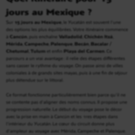
jours au Mexique ?
Sur
15 jours au Mexique
, le Yucatán est souvent l’une
des options les plus équilibrées. Votre itinéraire commence
à
Cancún
, puis enchaîne
Valladolid
,
Chichén Itzá
,
Mérida
,
Campeche
,
Palenque
,
Becán
,
Bacalar /
Chetumal
,
Tulum
et enfin
Playa del Carmen
. Ce
parcours a un vrai avantage : il relie des étapes différentes
sans casser le rythme du voyage. On passe ainsi de villes
coloniales à de grands sites mayas, puis à une fin de séjour
plus détendue sur le littoral.
Ce format fonctionne particulièrement bien parce qu’il ne
se contente pas d’aligner des noms connus. Il propose une
progression naturelle. Le début du voyage pose le décor
avec la prise en main à Cancún et les 1res étapes dans
l’intérieur du Yucatán. Le cœur du circuit donne plus
d’ampleur au voyage avec Mérida, Campeche et Palenque.