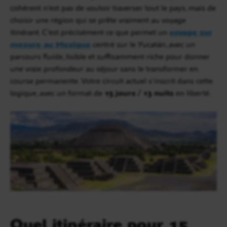
cohérent n’est pas de vouloir traverser tout le pays, mais de
choisir une région qui se prête vraiment au voyage
itinérant. C’est précisément ce que permet un
voyage sur
mesure au Mexique
centré sur le Yucatán, avec un
parcours fluide, lisible et suffisamment riche pour donner
une vraie profondeur au séjour sans le transformer en
course permanente. Votre circuit actuel s’inscrit dans cette
logique, avec un format de
15 jours / 13 nuits
en liberté.
Quel itinéraire pour 15