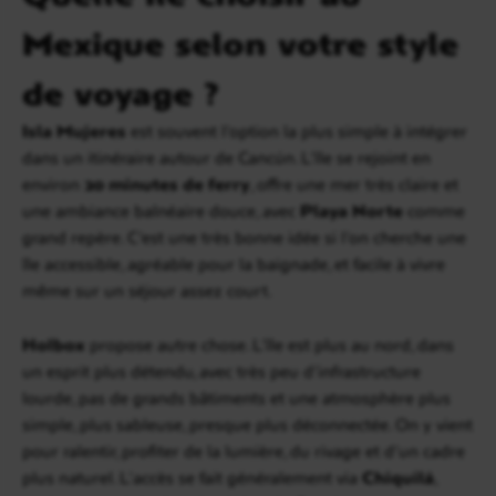
Mexique selon votre style
de voyage ?
Isla Mujeres
est souvent l’option la plus simple à intégrer
dans un itinéraire autour de Cancún. L’île se rejoint en
environ
20 minutes de ferry
, offre une mer très claire et
une ambiance balnéaire douce, avec
Playa Norte
comme
grand repère. C’est une très bonne idée si l’on cherche une
île accessible, agréable pour la baignade, et facile à vivre
même sur un séjour assez court.
Holbox
propose autre chose. L’île est plus au nord, dans
un esprit plus détendu, avec très peu d’infrastructure
lourde, pas de grands bâtiments et une atmosphère plus
simple, plus sableuse, presque plus déconnectée. On y vient
pour ralentir, profiter de la lumière, du rivage et d’un cadre
plus naturel. L’accès se fait généralement via
Chiquilá
,