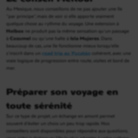
Au Mexique, nous conseillons de ne pas ajouter une île
“par principe”, mais de voir si elle apporte vraiment
quelque chose au rythme du voyage. Une extension à
Holbox
ne produit pas la même sensation qu’un passage
à
Cozumel
ou qu’une halte à
Isla Mujeres
. Dans
beaucoup de cas, une île fonctionne mieux lorsqu’elle
s’inscrit dans un
road trip au Yucatán
cohérent, avec une
vraie logique de progression entre route, visites et bord de
mer.
Préparer son voyage en
toute sérénité
Sur ce type de projet, un échange en amont permet
souvent d’éviter un choix un peu trop rapide. Nos
conseillers sont disponibles pour répondre aux questions,
vous aider à distinguer l’île la plus adaptée à votre rythme,