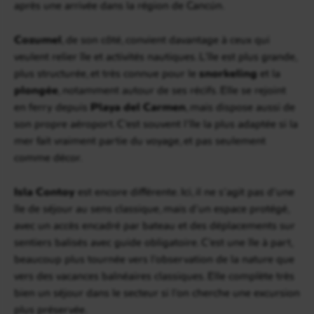
après une arrivée dans la région de Cancún.
Cozumel
, de son côté, convient davantage à ceux qui
veulent relier île et activités nautiques. L’île est plus grande,
plus structurée, et très connue pour le
snorkeling
et la
plongée
, notamment autour de ses récifs. Elle se rejoint
en ferry depuis
Playa del Carmen
, mais dispose aussi de
son propre aéroport. C’est souvent l’île la plus adaptée si la
mer fait vraiment partie du voyage, et pas seulement
comme décor.
Isla Contoy
est encore différente. Ici, il ne s’agit pas d’une
île de séjour au sens classique, mais d’un espace protégé,
avec un accès encadré par bateau et des déplacements sur
sentiers balisés avec guide obligatoire. C’est une île à part,
beaucoup plus tournée vers l’observation de la nature que
vers des vacances balnéaires classiques. Elle complète très
bien un séjour dans le secteur si l’on cherche une excursion
plus préservée.