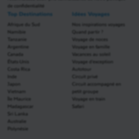
de confidentialité
Top Destinations
Idées Voyages
Afrique du Sud
Nos inspirations voyages
Namibie
Quand partir ?
Tanzanie
Voyage de noces
Argentine
Voyage en famille
Canada
Vacances au soleil
États-Unis
Voyage d'exception
Costa Rica
Autotour
Inde
Circuit privé
Japon
Circuit accompagné en
Vietnam
petit groupe
Île Maurice
Voyage en train
Madagascar
Safari
Sri Lanka
Australie
Polynésie