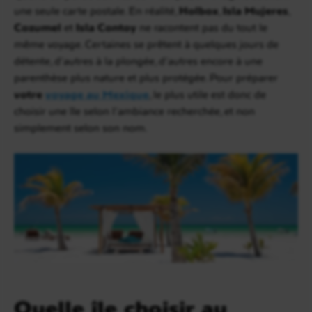
une seule carte postale. En réalité,
Holbox
,
Isla Mujeres
,
Cozumel
et
Isla Contoy
ne racontent pas du tout le
même voyage. Certaines se prêtent à quelques jours de
détente, d’autres à la plongée, d’autres encore à une
parenthèse plus nature et plus protégée. Pour préparer
votre
voyage au Mexique
, le plus utile est donc de
choisir une île selon l’ambiance recherchée, et non
simplement selon son nom.
Quelle île choisir au