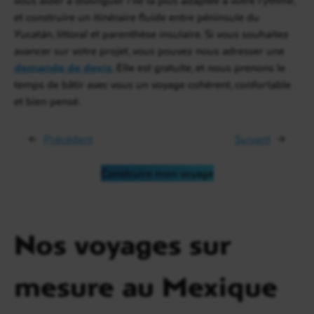
et construire un itinéraire fluide entre péninsule du
Yucatán, littoral et parenthèse insulaire. Si vous souhaitez
avancer sur votre projet, vous pouvez nous adresser une
demande de devis
. Elle est gratuite, et nous prenons le
temps de bâtir avec vous un voyage cohérent, confortable
et bien pensé.
←
Précédent
Suivant
→
Construire mon voyage
Nos voyages sur
mesure au Mexique