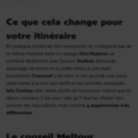
Ce que cela change pour
votre itinéraire
En pratique, toutes les îles mexicaines ne s’intègrent pas de
la même manière dans un voyage.
Isla Mujeres
se
combine facilement avec Cancún.
Holbox
demande
davantage de temps et se prête mieux à une vraie
parenthèse.
Cozumel
a du sens si l’on accorde une place
importante à la mer, aux récifs et aux activités nautiques.
Isla Contoy
, elle, relève plutôt de l’excursion nature que du
séjour insulaire. C’est pour cela qu’il faut les choisir non
comme des équivalents, mais comme
4 expériences très
différentes
.
Le conseil Meltour