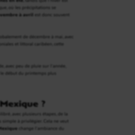
e, où les précipitations se
vembre à avril
est donc souvent
lobalement de décembre à mai, avec
ales et littoral caribéen, cette
de, avec peu de pluie sur l’année,
t le début du printemps plus
 Mexique ?
ré, avec plusieurs étapes, de la
simple à privilégier. Cela ne veut
 Mexique
change l’ambiance du