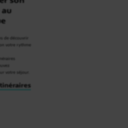
 au
ue
ns de découvrir
lon votre rythme
inéraires
rouvez
our votre séjour.
itinéraires