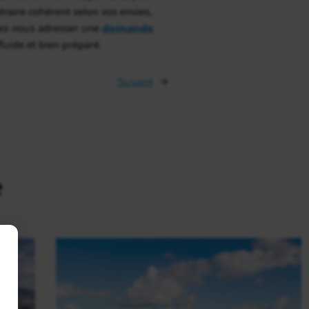
éraire cohérent selon vos envies,
uvez nous adresser une
demande
fluide et bien préparé.
Suivant
→
e