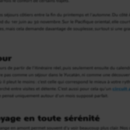
rfois le confort de certains trajets.
 les séjours côtiers entre la fin du printemps et l’automne. Du côté
nd du 1er juin au 30 novembre. Sur le Pacifique oriental, elle co
odes, mais cela demande davantage de souplesse, surtout si une gr
our
rs de partir de l’itinéraire réel, puis seulement ensuite du calen
e pas comme un séjour dans le Yucatán, ni comme une découverte
il pleut le moins : c’est celle qui correspond le mieux à votre ryth
erché entre visites et détente. C’est aussi pour cela qu’un
circuit
e pensé uniquement autour d’un mois supposé parfait.
yage en toute sérénité
hange en amont permet souvent d’y voir beaucoup plus clair. Nos 