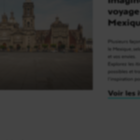
voyage
Mexiq
Plusieurs faço
le Mexique, se
et vos envies.
Explorez les it
possibles et t
l’inspiration p
Voir les 