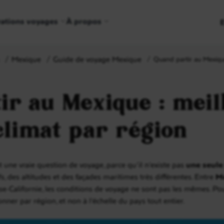
rations voyages
À propos
Mexique
Guide de voyage Mexique
Quand partir au Mexique
ir au Mexique : meil
climat par région
 une vraie question de voyage, parce qu’il n’existe pas
une seule
fs, des altitudes et des façades maritimes très différentes. Entre
Me
sse-Californie, les conditions de voyage ne sont pas les mêmes. P
sonner par région, et non à l’échelle du pays tout entier.