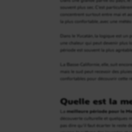
souvent plus sec. C’est particulièr
concentrent surtout entre mai et ao
la plus confortable, avec une météo
Dans le Yucatán, la logique est un p
une chaleur qui peut devenir plus lo
période est souvent la plus agréabl
La Basse-Californie, elle, suit enco
mais le sud peut recevoir des pluies
confortables pour découvrir cette r
Quelle est la m
La
meilleure période pour le M
découverte culturelle et quelques mo
pas dire qu’il faut écarter le reste