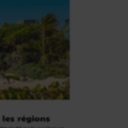
 les régions
ntes en été
, tandis que l’hiver est