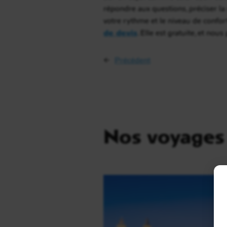
répondre aux questions, préciser la 
votre rythme et le niveau de confor
de devis
. Elle est gratuite, et no
←
Précédent
Nos voyages