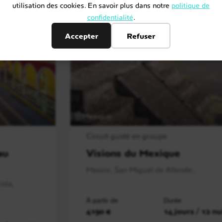
utilisation des cookies. En savoir plus dans notre
politique de
confidentialité
.
Accepter
Refuser
Mexique
Circuit guidé en groupe
au
Visions du Mexique
Mexico, San Miguel de Allende,..
ida,
À partir de
Durée
4190 €
14 jours / 12 nu