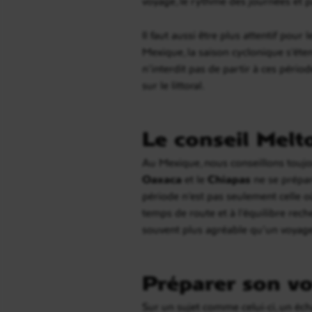
voyage, le rythme des journées et pa
Il faut aussi être plus attentif pour
Mexique, la saison cyclonique s’éte
n’interdit pas de partir à ces péri
sur le littoral.
Le conseil Melt
Au Mexique, nous conseillons toujou
Oaxaca
et le
Chiapas
ne se prépar
période n’est pas seulement celle où 
temps de route et à l’équilibre rech
souvent plus agréable qu’un voyag
Préparer son vo
Sur un sujet comme celui-ci, un éc