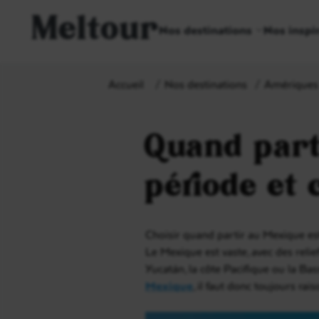
Meltour
Nos destinations
Nos inspi
Accueil
Nos destinations
Amériques
Quand part
période et 
Choisir quand partir au Mexique est
Le Mexique est vaste, avec des relie
Yucatán, la côte Pacifique ou la Ba
Mexique
, il faut donc toujours rai