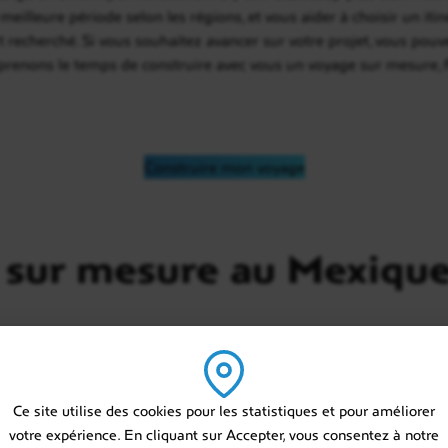
meilleure période selon les régions, et vous aider à choisir un itin
t recherché. Si vous souhaitez avancer sur votre projet, vous po
us prenons le temps de construire avec vous un voyage sur mesure, 
Construire mon voyage
 sur mesure au Mexiqu
Ce site utilise des cookies pour les statistiques et pour améliorer
votre expérience. En cliquant sur Accepter, vous consentez à notre