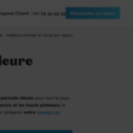
Espace Client
01 73 43 43 43
Demander un devis
 : meilleure période et climat par région
leure
 période idéale
pour tout le pays.
xico et les hauts plateaux
, le
our préparer
votre
voyage au