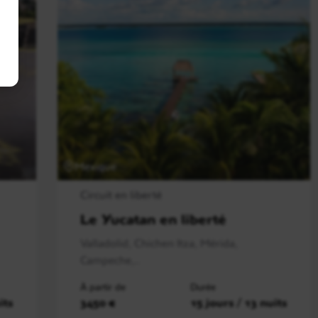
Mexique
Circuit en liberté
Le Yucatan en liberté
Valladolid, Chichen Itza, Mérida,
Campeche,..
À partir de
Durée
its
3450 €
15 jours / 13 nuits