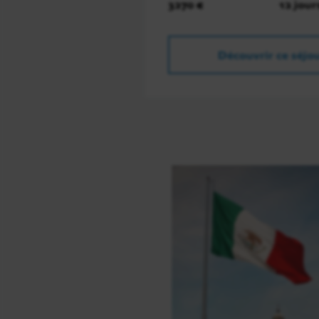
3270 €
12 jour
Découvrir ce séjo