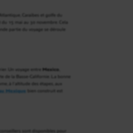
 Atlantique, Caraïbes et golfe du
urt du 15 mai au 30 novembre. Cela
ande partie du voyage se déroule
drier. Un voyage entre
Mexico
,
 de la Basse-Californie. La bonne
me, à l’altitude des étapes, aux
 au Mexique
bien construit est
conseillers sont disponibles pour