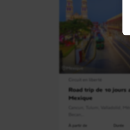
Mexique
Circuit en liberté
Road trip de 10 jours 
Mexique
Cancun, Tulum, Valladolid, Mér
Becan,..
À partir de
Durée