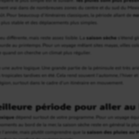
ement vrai dans de nombreuses zones du centre et du sud du Mexiqu
ût. Pour beaucoup d’itinéraires classiques, la période allant de
no
 plus stable et des déplacements plus simples.
eu différente, mais reste assez lisible. La
saison sèche
s’étend g
urde au printemps. Pour un voyage mêlant sites mayas, villes coloni
e quand on cherche un climat plus régulier.
re une autre logique. Une grande partie de la péninsule est très ari
 tropicales tardives en été. Cela rend souvent l’automne, l’hiver e
égion, surtout dans le cadre d’un itinéraire en mouvement.
eilleure période pour aller au
exique
dépend surtout de votre programme. Pour un voyage équilib
ments au bord de la mer, la saison sèche reste en général la plus 
 de l’année, mais plutôt comprendre que la
saison des pluies au