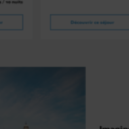
s / 10 nuits
ur
Découvrir ce séjour
Imagin