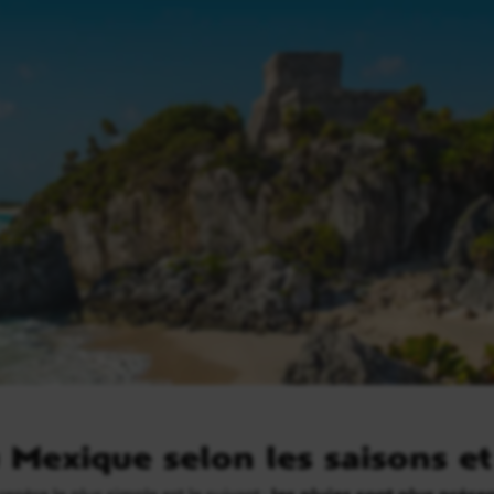
 Mexique selon les saisons et
epère le plus simple est le suivant :
les pluies sont plus prése