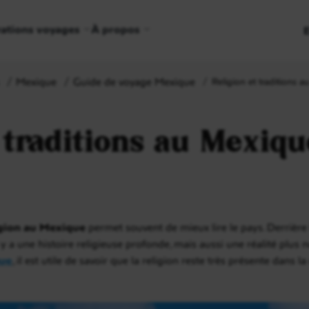
rations voyages
À propos
Mexique
Guide de voyage Mexique
Religion et traditions au
 traditions au Mexique
igion au Mexique
permet souvent de mieux lire le pays. Derrière le
 y a une histoire religieuse profonde, mais aussi une réalité plus
ue
, il est utile de savoir que la religion reste très présente dans 