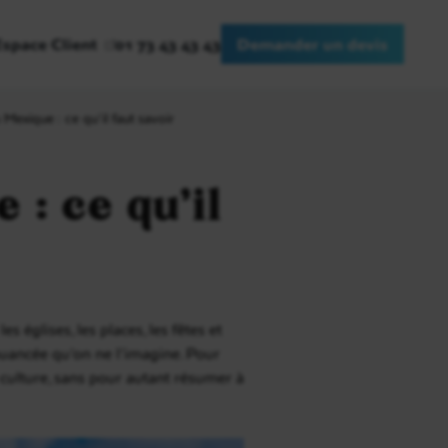
Espace Client
01 73 43 43 43
Demander un devis
 Mexique : ce qu’il faut savoir
 : ce qu’il
s églises, les places, les fêtes et
 nuancée qu’on ne l’imagine. Pour
la culture, sans pour autant résumer à