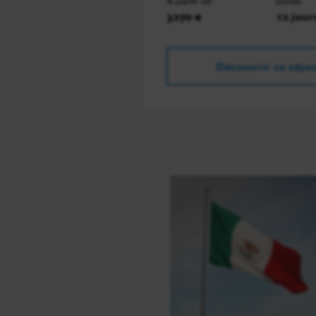
À partir de
Durée
3270 €
12 jour
Découvrir ce séjo