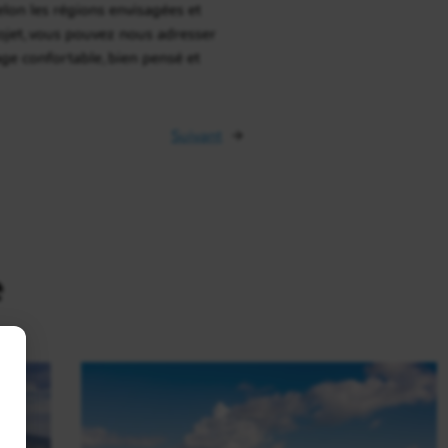
elon les régions envisagées et
projet, vous pouvez nous adresser
age confortable, bien pensé et
Suivant
→
e