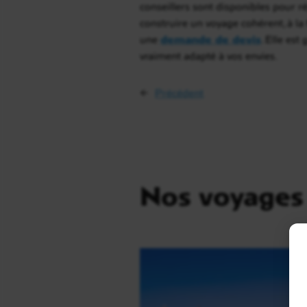
conseillers sont disponibles pour ré
construire un voyage cohérent, à la 
une
demande de devis
. Elle es
vraiment adapté à vos envies.
←
Précédent
Nos voyages