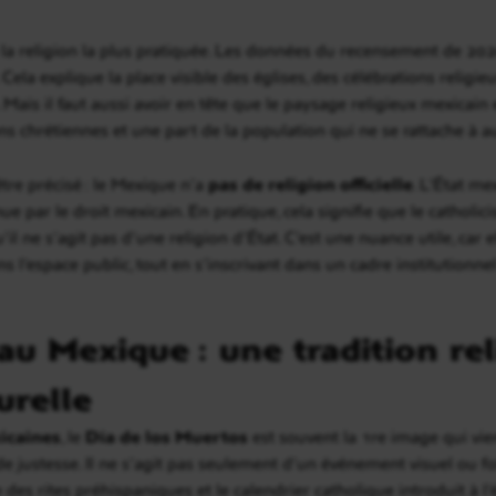
 la religion la plus pratiquée. Les données du recensement de 2
Cela explique la place visible des églises, des célébrations religieu
. Mais il faut aussi avoir en tête que le paysage religieux mexicain 
s chrétiennes et une part de la population qui ne se rattache à a
tre précisé : le Mexique n’a
pas de religion officielle
. L’État me
e par le droit mexicain. En pratique, cela signifie que le catholici
qu’il ne s’agit pas d’une religion d’État. C’est une nuance utile, c
s l’espace public, tout en s’inscrivant dans un cadre institutionnel
u Mexique : une tradition rel
urelle
icaines
, le
Día de los Muertos
est souvent la 1re image qui vient
e justesse. Il ne s’agit pas seulement d’un événement visuel ou fo
des rites préhispaniques et le calendrier catholique introduit à l