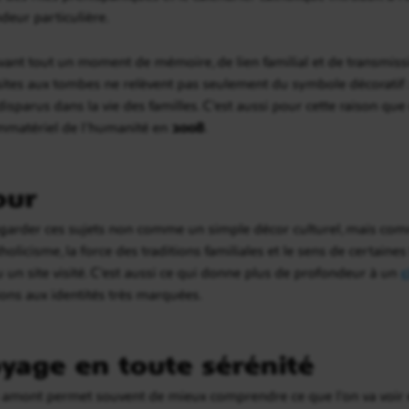
deur particulière.
nt tout un moment de mémoire, de lien familial et de transmission.
isites aux tombes ne relèvent pas seulement du symbole décoratif 
sparus dans la vie des familles. C’est aussi pour cette raison que c
mmatériel de l’humanité en
2008
.
our
garder ces sujets non comme un simple décor culturel, mais comm
licisme, la force des traditions familiales et le sens de certaine
ou un site visité. C’est aussi ce qui donne plus de profondeur à un
c
gions aux identités très marquées.
yage en toute sérénité
n amont permet souvent de mieux comprendre ce que l’on va voir e