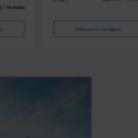
s / 10 nuits
ur
Découvrir ce séjour