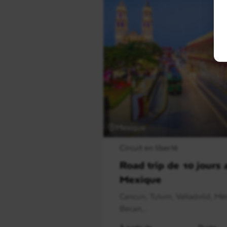
Mexique
Circuit en liberté
Road trip de 10 jours 
Mexique
Cancun, Tulum, Valladolid, Mér
Becan,..