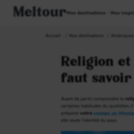
Meltour
Nos destinations
Nos inspi
Accueil
Nos destinations
Amériques
Religion et
faut savoir
Avant de partir, comprendre la
rel
certaines habitudes du quotidien, il
préparer
votre
voyage au Mexiq
elle seule l’identité du pays.