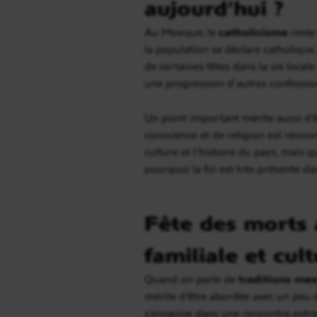
aujourd’hui ?
Au Mexique, le
catholicisme
reste
la population se déclare catholique. 
de certaines fêtes dans la vie locale
une progression d’autres confession
Un point important mérite aussi d’ê
conscience et de religion est reconnu
culture et l’histoire du pays, mais 
pourquoi la foi est très présente dan
Fête des morts a
familiale et cult
Quand on parle de
traditions mex
mérite d’être abordée avec un peu d
s’enracine dans une rencontre entre 