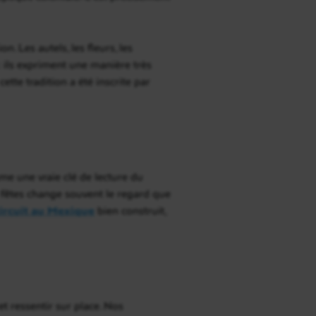
 Les autels, les fleurs, les
: ils expriment une manière très
ette tradition a été inscrite par
e une vraie clé de lecture du
s fêtes change souvent le regard que
ircuit au Mexique
bien construit,
t ressentir sur place. Nos