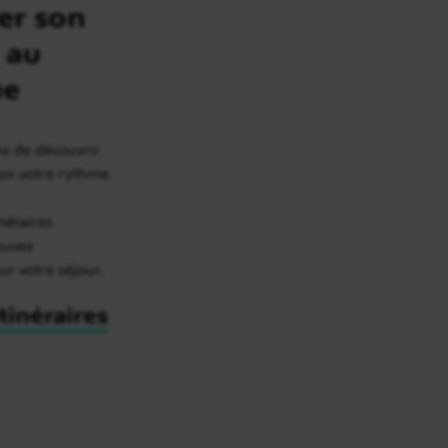
er son
 au
ue
ns de découvrir
lon votre rythme
inéraires
rouvez
our votre séjour.
itinéraires