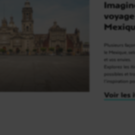
Imagin
voyage
Mexiq
Plusieurs faço
le Mexique, se
et vos envies.
Explorez les it
possibles et t
l’inspiration p
Voir les 