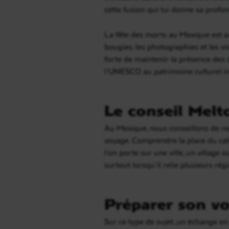
cette fusion qui lui donne sa profon
La fête des morts au Mexique est ava
bougies, les photographies et les v
forte de maintenir la présence des di
l’UNESCO au patrimoine culturel i
Le conseil Melt
Au Mexique, nous conseillons de re
voyage. Comprendre la place du catho
l’on porte sur une ville, un village 
surtout lorsqu’il relie plusieurs ré
Préparer son vo
Sur ce type de sujet, un échange e