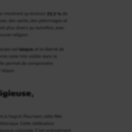
020 montrent qu’environ
77,7 %
de
ses, des saints, des pèlerinages et
est plus divers qu’autrefois, avec
ucune religion.
xicain est
laïque
, et la liberté de
sme reste très visible dans la
ar elle permet de comprendre
 laïque.
igieuse,
 à l’esprit. Pourtant, cette fête
lklorique. Cette célébration
’époque coloniale. C’est précisément