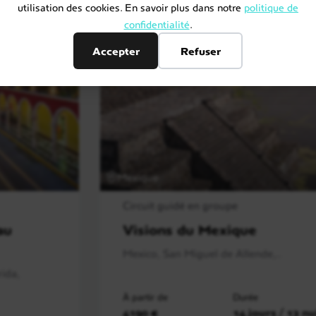
utilisation des cookies. En savoir plus dans notre
politique de
confidentialité
.
Accepter
Refuser
Mexique
Circuit guidé en groupe
au
Visions du Mexique
Mexico, San Miguel de Allende,..
ida,
À partir de
Durée
4190 €
14 jours / 12 nu