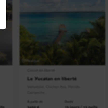
Mexique
Circuit en liberté
Le Yucatan en liberté
Valladolid, Chichen Itza, Mérida,
Campeche,..
À partir de
Durée
its
3450 €
15 jours / 13 nuits